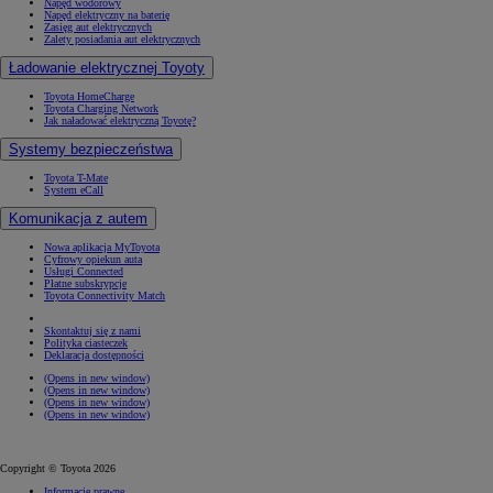
Napęd wodorowy
Napęd elektryczny na baterię
Zasięg aut elektrycznych
Zalety posiadania aut elektrycznych
Ładowanie elektrycznej Toyoty
Toyota HomeCharge
Toyota Charging Network
Jak naładować elektryczną Toyotę?
Systemy bezpieczeństwa
Toyota T-Mate
System eCall
Komunikacja z autem
Nowa aplikacja MyToyota
Cyfrowy opiekun auta
Usługi Connected
Płatne subskrypcje
Toyota Connectivity Match
Skontaktuj się z nami
Polityka ciasteczek
Deklaracja dostępności
(Opens in new window)
(Opens in new window)
(Opens in new window)
(Opens in new window)
Copyright © Toyota 2026
Informacje prawne