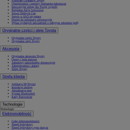
Pozostałe Gwarancje Toyoty
Ubezpieczenia i naprawy blacharsko-lakiernicze
Innowacyjne usługi dla Twojej wygody
Bezpłatne Akcje Serwisowe
Serwis Dobrych Cen
Serwis w ASO się opłaca
Dostęp do informacji serwisowych
Wykaz wydanych zaświadczeń o odbytym szkoleniu (pdf)
Oryginalne części i oleje Toyota
Oryginalne części Toyoty
Oryginalne oleje Toyoty
Akcesoria
Oryginalne akcesoria Toyoty
Opony i koła zimowe
Zabudowy samochodów dostawczych
Zabezpieczenia i alarmy
Sklep Toyoty
Strefa klienta
Aplikacja MyToyota
Instrukcje obsługi
Aktualizacja map
System Bluetooth®
Karty Ratownicze
Technologie
Technologie
Elektromobilność
Lider elektromobilności
Napęd hybrydowy
Napęd hybrydowy typu plug-in