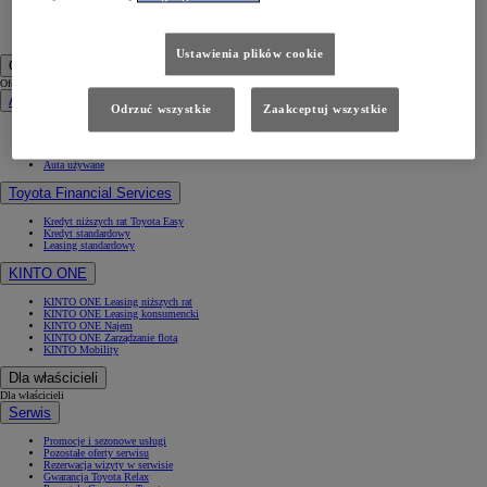
Samochody używane
Umów się na jazdę testową
Zobacz wszystkie cenniki
Konfiguruj swoją Toyotę
Ustawienia plików cookie
Oferty specjalne i Finansowanie
Oferty specjalne i Finansowanie
Aktualne oferty
Odrzuć wszystkie
Zaakceptuj wszystkie
Finał wyprzedaży 2025
Samochody dostawcze Toyota Professional
Oferta biznesowa
Auta używane
Toyota Financial Services
Kredyt niższych rat Toyota Easy
Kredyt standardowy
Leasing standardowy
KINTO ONE
KINTO ONE Leasing niższych rat
KINTO ONE Leasing konsumencki
KINTO ONE Najem
KINTO ONE Zarządzanie flotą
KINTO Mobility
Dla właścicieli
Dla właścicieli
Serwis
Promocje i sezonowe usługi
Pozostałe oferty serwisu
Rezerwacja wizyty w serwisie
Gwarancja Toyota Relax