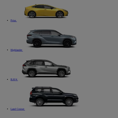
Prius
Highlander
RAV4
Land Cruiser