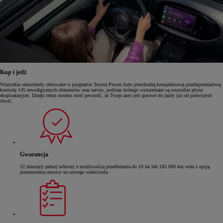
Kup i jedź
Wszystkie samochody oferowane w programie Toyota Pewne Auto przechodzą kompleksową przedsprzedażową
kontrolę 145 newralgicznych elementów oraz serwis, podczas którego wymieniane są wszystkie płyny
eksploatacyjne. Dzięki temu możesz mieć pewność, że Twoje auto jest gotowe do jazdy już od pierwszych
chwil.
Gwarancja
12 miesięcy pełnej ochrony z możliwością przedłużenia do 10 lat lub 185 000 km wraz z opcją
przeniesienia umowy na nowego właściciela.