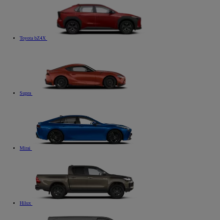
Toyota bZ4X
Supra
Mirai
Hilux