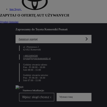
Inne Toyoty
ZAPYTAJ O OFERTĘ AUT UŻYWANYCH
Wypełnij formularz
Zapraszamy do Toyota Komorniki Poznań
Zarezerwuj przegląd
ul. Platynowa 2
62-052 Komorniki
+48618494500
toyota@toyota-komorniki.pl
Godziny otwarcia salonu:
Pon - Pt 08:00 - 18:00
Sob 08:00 - 15:00
Godziny otwarcia serwisu:
Pon - Pt 06:30 - 18:30
Sob 07:00 - 15:00
Startowa lokalizacja:
Wyznacz trasę