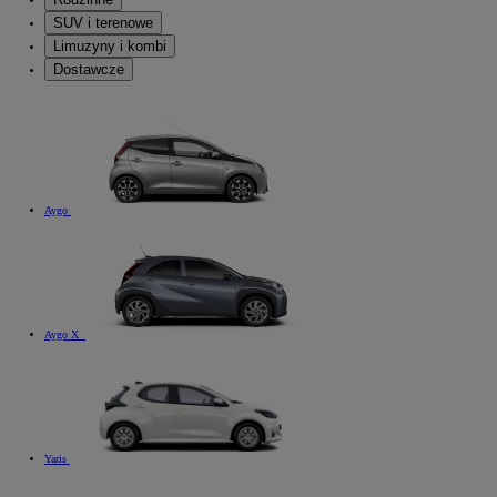
SUV i terenowe
Limuzyny i kombi
Dostawcze
Aygo
Aygo X
Yaris