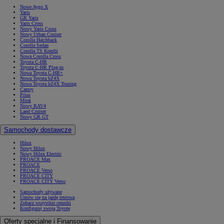
Nowe Aygo X
Yaris
GR Yaris
Yaris Cross
Nowy Yaris Cross
Nowy Urban Cruiser
Corolla Hatchback
Corolla Sedan
Corolla TS Kombi
Nowa Corolla Cross
Toyota C-HR
Toyota C-HR Plug-in
Nowa Toyota C-HR+
Nowa Toyota bZ4X
Nowa Toyota bZ4X Touring
Camry
Prius
Mirai
Nowy RAV4
Land Cruiser
Nowy GR GT
Samochody dostawcze
Hilux
Nowy Hilux
Nowy Hilux Electric
PROACE Max
PROACE
PROACE Verso
PROACE CITY
PROACE CITY Verso
Samochody używane
Umów się na jazdę testową
Zobacz wszystkie cenniki
Konfiguruj swoją Toyotę
Oferty specjalne i Finansowanie