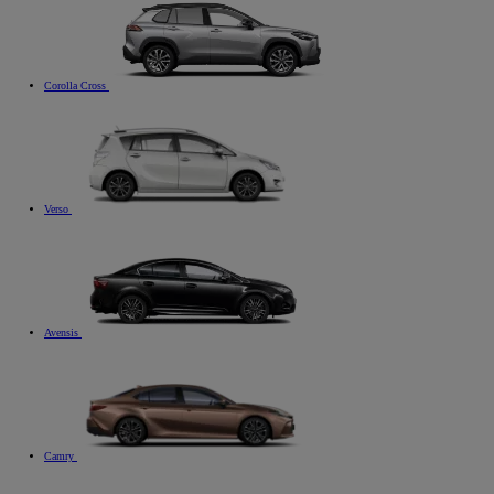
Corolla Cross
Verso
Avensis
Camry