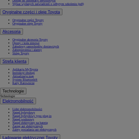
Dostęp do informacji serwisowych
Wykaz wydanych zaświadczeń o odbytym szkoleniu (pdf)
Oryginalne części i oleje Toyota
Oryginalne części Toyoty
Oryginalne oleje Toyoty
Akcesoria
Oryginalne akcesoria Toyoty
Opony i koła zimowe
Zabudowy samochodów dostawczych
Zabezpieczenia i alarmy
Sklep Toyoty
Strefa klienta
Aplikacja MyToyota
Instrukcje obsługi
Aktualizacja map
System Bluetooth®
Karty Ratownicze
Technologie
Technologie
Elektromobilność
Lider elektromobilności
Napęd hybrydowy
Napęd hybrydowy typu plug-in
Napęd wodorowy
Napęd elektryczny na baterię
Zasięg aut elektrycznych
Zalety posiadania aut elektrycznych
Ładowanie elektrycznej Toyoty