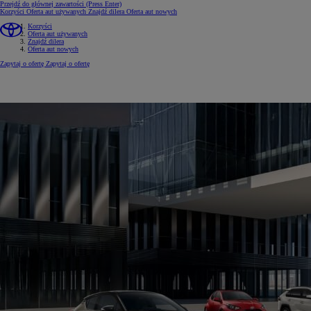
Przejdź do głównej zawartości
(Press Enter)
Korzyści
Oferta aut używanych
Znajdź dilera
Oferta aut nowych
Korzyści
Oferta aut używanych
Znajdź dilera
Oferta aut nowych
Zapytaj o ofertę
Zapytaj o ofertę