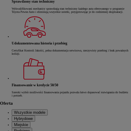
Sprawdzony stan techniczny
Wykwalifikowani mechanicy sprawdzają stan techniczny każdego auta oferowanego w programie
Toyota Pewne Auto i eliminują wszystkie usterki, przygotowując je do codziennej eksploatacji.
Udokumentowana historia i przebieg
Certyfikat Kontroli Jakości, pełna dokumentacja serwisowa, rzeczywisty przebieg i brak poważnych
kolizji.
Finansowanie w kredycie 50/50
Szeroki wybór możliwości finansowania pojazdu pozwala łatwo dopasować rozwiązania do budżetu
i potrzeb.
Oferta
Wszystkie modele
Hybrydowe
Miejskie
Rodzinne