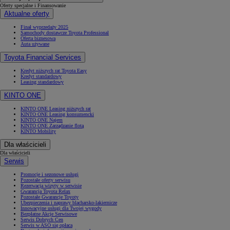
Oferty specjalne i Finansowanie
Aktualne oferty
Finał wyprzedaży 2025
Samochody dostawcze Toyota Professional
Oferta biznesowa
Auta używane
Toyota Financial Services
Kredyt niższych rat Toyota Easy
Kredyt standardowy
Leasing standardowy
KINTO ONE
KINTO ONE Leasing niższych rat
KINTO ONE Leasing konsumencki
KINTO ONE Najem
KINTO ONE Zarządzanie flotą
KINTO Mobility
Dla właścicieli
Dla właścicieli
Serwis
Promocje i sezonowe usługi
Pozostałe oferty serwisu
Rezerwacja wizyty w serwisie
Gwarancja Toyota Relax
Pozostałe Gwarancje Toyoty
Ubezpieczenia i naprawy blacharsko-lakiernicze
Innowacyjne usługi dla Twojej wygody
Bezpłatne Akcje Serwisowe
Serwis Dobrych Cen
Serwis w ASO się opłaca