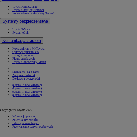
Toyota HomeCharge
Toyota Charging Network
Jak naładować elektryczną Toyotę?
Systemy bezpieczeństwa
Toyota T-Mate
System eCall
Komunikacja z autem
Nowa aplikacja MyToyota
Cyfrowy opiekun auta
Usługi Connected
Płatne subskrypcje
Toyota Connectivity Match
Skontaktuj się z nami
Polityka ciasteczek
Deklaracja dostępności
(Opens in new window)
(Opens in new window)
(Opens in new window)
(Opens in new window)
Copyright © Toyota 2026
Informacje prawne
Polityka prywatności
Udostępnianie danych
Przetwarzanie danych osobowych