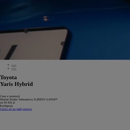
Toyota
Yaris Hybrid
Cena w promocji
Miejski Kredyt Jednoratowy II (RRSO 4,45%)**
od 44 950 zł
Konfiguruj
Umów się na jazdę testową