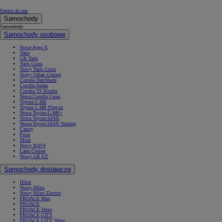
Napisz do nas
Samochody
Samochody
Samochody osobowe
Nowe Aygo X
Yaris
GR Yaris
Yaris Cross
Nowy Yaris Cross
Nowy Urban Cruiser
Corolla Hatchback
Corolla Sedan
Corolla TS Kombi
Nowa Corolla Cross
Toyota C-HR
Toyota C-HR Plug-in
Nowa Toyota C-HR+
Nowa Toyota bZ4X
Nowa Toyota bZ4X Touring
Camry
Prius
Mirai
Nowy RAV4
Land Cruiser
Nowy GR GT
Samochody dostawcze
Hilux
Nowy Hilux
Nowy Hilux Electric
PROACE Max
PROACE
PROACE Verso
PROACE CITY
PROACE CITY Verso