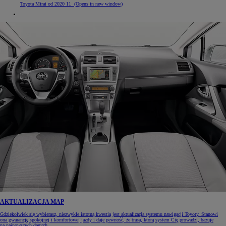
Toyota Mirai od 2020 11
(Opens in new window)
AKTUALIZACJA MAP
Gdziekolwiek się wybierasz, niezwykle istotną kwestią jest aktualizacja systemu nawigacji Toyoty. Stanowi
ona gwarancję spokojnej i komfortowej jazdy i daje pewność, że trasa, którą system Cię prowadzi, bazuje
na najnowszych danych.