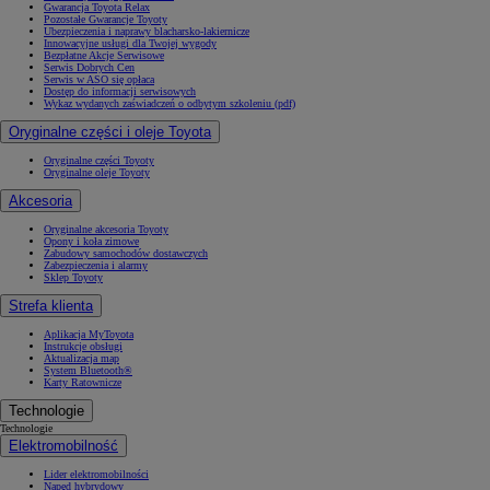
Gwarancja Toyota Relax
Pozostałe Gwarancje Toyoty
Ubezpieczenia i naprawy blacharsko-lakiernicze
Innowacyjne usługi dla Twojej wygody
Bezpłatne Akcje Serwisowe
Serwis Dobrych Cen
Serwis w ASO się opłaca
Dostęp do informacji serwisowych
Wykaz wydanych zaświadczeń o odbytym szkoleniu (pdf)
Oryginalne części i oleje Toyota
Oryginalne części Toyoty
Oryginalne oleje Toyoty
Akcesoria
Oryginalne akcesoria Toyoty
Opony i koła zimowe
Zabudowy samochodów dostawczych
Zabezpieczenia i alarmy
Sklep Toyoty
Strefa klienta
Aplikacja MyToyota
Instrukcje obsługi
Aktualizacja map
System Bluetooth®
Karty Ratownicze
Technologie
Technologie
Elektromobilność
Lider elektromobilności
Napęd hybrydowy