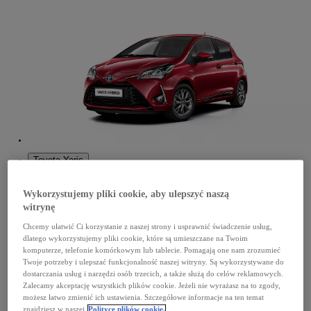
Toyota Yaris
Toyota Yaris 3 drzwiowy od 2005 08
Toyota Yaris 3 drzwiowy od 2010
Wykorzystujemy pliki cookie, aby ulepszyć naszą
Toyota Yaris 3 drzwiowy od 2014 07 do 2017 03
Toyota Yaris 3 drzwiowy od 2017 03
witrynę
Toyota Yaris 5 drzwiowy od 2005 08
Toyota Yaris 5 drzwiowy od 2010
Toyota Yaris 5 drzwiowy od 2014 07 do 2017 03
Chcemy ułatwić Ci korzystanie z naszej strony i usprawnić świadczenie usług,
Toyota Yaris 5 drzwiowy od 2017 03
dlatego wykorzystujemy pliki cookie, które są umieszczane na Twoim
Toyota Yaris HYBRID 5 drzwiowy od 2017 03
Toyota Yaris 5 drzwiowy od 2020 05
komputerze, telefonie komórkowym lub tablecie. Pomagają one nam zrozumieć
Toyota Yaris HYBRID 5 drzwiowy od 2020 05
Twoje potrzeby i ulepszać funkcjonalność naszej witryny. Są wykorzystywane do
dostarczania usług i narzędzi osób trzecich, a także służą do celów reklamowych.
Zalecamy akceptację wszystkich plików cookie. Jeżeli nie wyrażasz na to zgody,
możesz łatwo zmienić ich ustawienia. Szczegółowe informacje na ten temat
znajdziesz w naszej
Polityce plików cookie.