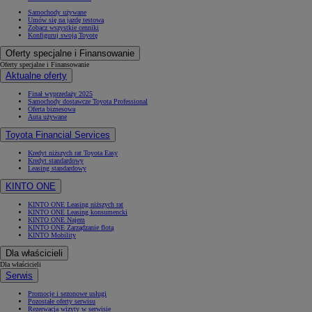
Samochody używane
Umów się na jazdę testową
Zobacz wszystkie cenniki
Konfiguruj swoją Toyotę
Oferty specjalne i Finansowanie
Oferty specjalne i Finansowanie
Aktualne oferty
Finał wyprzedaży 2025
Samochody dostawcze Toyota Professional
Oferta biznesowa
Auta używane
Toyota Financial Services
Kredyt niższych rat Toyota Easy
Kredyt standardowy
Leasing standardowy
KINTO ONE
KINTO ONE Leasing niższych rat
KINTO ONE Leasing konsumencki
KINTO ONE Najem
KINTO ONE Zarządzanie flotą
KINTO Mobility
Dla właścicieli
Dla właścicieli
Serwis
Promocje i sezonowe usługi
Pozostałe oferty serwisu
Rezerwacja wizyty w serwisie