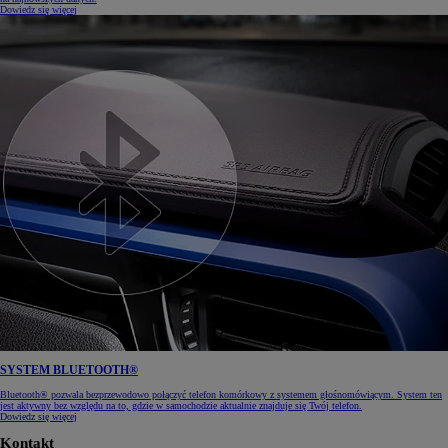
Dowiedz się więcej
SYSTEM BLUETOOTH®
Bluetooth® pozwala bezprzewodowo połączyć telefon komórkowy z systemem głośnomówiącym. System ten
jest aktywny bez względu na to, gdzie w samochodzie aktualnie znajduje się Twój telefon.
Dowiedz się więcej
Kontakt