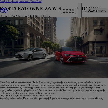
Przejdź do głównej zawartości
(Press Enter)
KARTA RATOWNICZA W KAŻDEJ TOYOCIE
Otwórz menu
DODATKOWA POMOC W NIESIENIU POMOCY
Karta Ratownicza to wskazówka dla służb ratowniczych pokazująca w konkretnym samochodzie: miejsca
i rodzaj wzmocnień karoserii, liczbę oraz rozmieszczenie poduszek powietrznych i pirotechnicznych napinaczy
pasów bezpieczeństwa, lokalizację akumulatorów tych do zasilania instalacji jak i wysokonapięciowych
w przypadku pojazdów hybrydowych. Wiedza zawarta na Karcie Ratowniczej może być przydatna w sytuacjach
ekstremalnych jakie mogą wystąpić po kolizji na drodze.
Oby nigdy nie była potrzebna w twoim samochodzie.
Wydrukuj odpowiednią Kartę i umieść ją w swojej Toyocie za osłoną przeciwsłoneczną po stronie kierowcy.