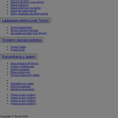
Napęd hybrydowy typu plug-in
Napęd wodorowy
Napęd elektryczny na baterię
Zasięg aut elektrycznych
Zalety posiadania aut elektrycznych
Ładowanie elektrycznej Toyoty
Toyota HomeCharge
Toyota Charging Network
Jak naładować elektryczną Toyotę?
Systemy bezpieczeństwa
Toyota T-Mate
System eCall
Komunikacja z autem
Nowa aplikacja MyToyota
Cyfrowy opiekun auta
Usługi Connected
Płatne subskrypcje
Toyota Connectivity Match
Skontaktuj się z nami
Polityka ciasteczek
Deklaracja dostępności
(Opens in new window)
(Opens in new window)
(Opens in new window)
(Opens in new window)
Copyright © Toyota 2026