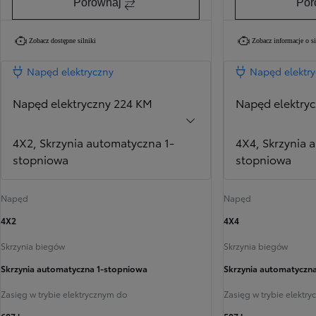
Porównaj
Por
Zobacz dostępne silniki
Zobacz informacje o s
Napęd elektryczny
Napęd elektr
Napęd elektryczny 224 KM
Napęd elektry
4X2, Skrzynia automatyczna 1-
4X4, Skrzynia 
stopniowa
stopniowa
Napęd
Napęd
4X2
4X4
Skrzynia biegów
Skrzynia biegów
Skrzynia automatyczna 1-stopniowa
Skrzynia automatyczn
Zasięg w trybie elektrycznym do
Zasięg w trybie elektr