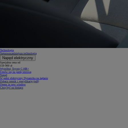
Technologia
Najnowocześniejsza technologia
Napęd elektryczny
Specjalna cena od
159 900 zł
Wypróbuj Toyotę C-HR+
Umów się na jazdę testową
Napęd
W pełni elektryczny Dynamika na żądanie
Zobacz cennik i specyfikację (pdf)
Opens in new window
Chcę być na bieżąco