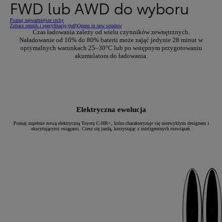
FWD lub AWD do wyboru
Poznaj najważniejsze cechy
Zobacz cennik i specyfikację (pdf)
Opens in new window
Czas ładowania zależy od wielu czynników zewnętrznych.
Naładowanie od 10% do 80% baterii może zająć jedynie 28 minut w
optymalnych warunkach 25–30°C lub po wstępnym przygotowaniu
akumulatora do ładowania.
Elektryczna ewolucja
Poznaj zupełnie nową elektryczną Toyotę C-HR+, która charakteryzuje się niezwykłym designem i
ekscytującymi osiągami. Ciesz się jazdą, korzystając z inteligentnych rozwiązań.
Następny
Poprzedni