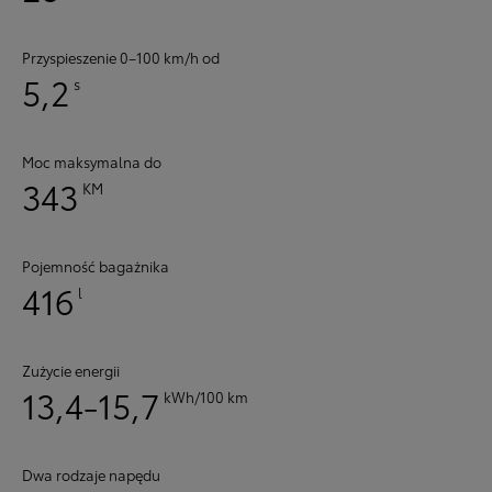
Przyspieszenie 0–100 km/h od
5,2
s
Moc maksymalna do
343
KM
Pojemność bagażnika
416
l
Zużycie energii
13,4-15,7
kWh/100 km
Dwa rodzaje napędu