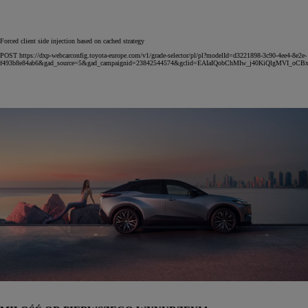
Forced client side injection based on cached strategy
POST https://dxp-webcarconfig.toyota-europe.com/v1/grade-selector/pl/pl?modelId=d3221898-3c90-4ee4-8e2e-
f493b8e84ab6&gad_source=5&gad_campaignid=23842544574&gclid=EAIaIQobChMIw_j40KiQlgMVI_