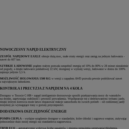
NOWOCZESNY NAPĘD ELEKTRYCZNY
ZESPÓŁ NAPĘDOWY EAXLE
oferuje dużą moc, małe straty energii oraz zasięg na jednym ładowaniu -
nawet do 607 km.
SZYBKIE ŁADOWANIE
prądem stałym pozwala uzupełnić energię od 10% do 80% w 28 minut niezależnie
od pogody, a dzięki ładowarce pokładowej 22 kW, dostępnej w wyższej wersji, ładowanie w domu do 100%
zajmuje jedynie 3,5 h.
MOŻLIWOŚĆ HOLOWANIA 1500 KG
w wersji z napędem AWD pozwala pewnie podróżować nawet
z największym ładunkiem.
KONTROLA I PRECYZJA Z NAPĘDEM NA 4 KOŁA
Dostępny w Toyocie C-HR+ napęd inteligentnie dostosowuje sposób przekazywania mocy do warunków
na drodze, zapewniając stabilność i pewność prowadzenia. Współpracuje też z dedykowanymi trybami jazdy,
dzięki którym kierowca może łatwo dopasować reakcje samochodu do swoich potrzeb – od codziennej jazdy
miejskiej po wymagające trasy o gorszej przyczepności.
DODATKOWA OSZCZĘDNOŚĆ ENERGII
POMPA CIEPŁA
– wydajne urządzenie dostępne w standardzie, które chłodzi i nagrzewa wnętrze, zużywając
jednocześnie dużo mniej energii niż standardowa nagrzewnica.
TRYB ECO
– automatycznie wykrywa liczbę pasażerów i zmienia ustawienia ogrzewania/chłodzenia,