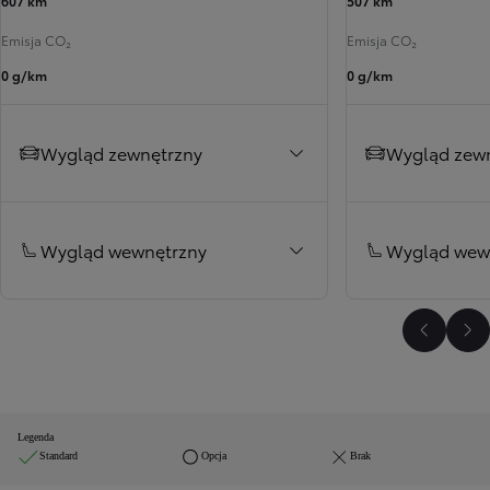
607 km
507 km
Emisja CO₂
Emisja CO₂
0 g/km
0 g/km
Wygląd zewnętrzny
Wygląd zew
Wygląd wewnętrzny
Wygląd wew
Poprzed
Na
Legenda
Standard
Opcja
Brak