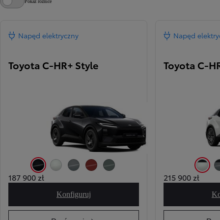
Pokaż różnice
Napęd elektryczny
Napęd elektry
Toyota C-HR+ Style
Toyota C-HR
218 Attitude Black
089 Platinum White Pearl
1H5 Manhattan Grey
4Z3 Volcano Orange
6Y1 Mineral Mist
2PS Plat
187 900 zł
215 900 zł
Konfiguruj
Ko
Toyota C-HR+ Style