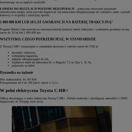
koncentrując się na zajętych miejscach.
ŁOPATKI DO REGULACJI POZIOMU REKUPERACJI
– praktyczne sterowanie poziomem
odzyskiwania energii, które pozwala dopasować siłę hamowania rekuperacyjnego do warunków jazdy i potrzeb
kierowcy w wygodny i intuicyjny sposób.
1 000 000 KM LUB 10 LAT GWARANCJI NA BATERIĘ TRAKCYJNĄ³
Program Battery Care pozwala na coroczną kontrolę kondycji baterii trakcyjnej i wydłużenie gwarancji na nią
nawet do 10 lat lub 1 000 000 km.
WSZYSTKO, CZEGO POTRZEBUJESZ, W STANDARDZIE
Z Toyotą C-HR+ otrzymujesz w standardzie akcesoria o wartości nawet do 3700 zł:
dywaniki welurowe,
wykładzinę bagażnika,
nakrętki zabezpieczające do kół,
trójfazowy kabel do ładowania AC o długości 7,5 m (Typ 2, 32 A),
pokrowiec na kabel.
Dynamika na żądanie
Moc maksymalna: do 343 KM
Przyspieszenie od 0 do 100 km/h: nawet w 5,2 s
W pełni elektryczna Toyota C-HR+
Odkryj ekscytującą, w pełni elektryczną Toyotę C-HR+. Pobierz materiały i skonfiguruj samochód w 100%
dopasowany do Twojego stylu życia.