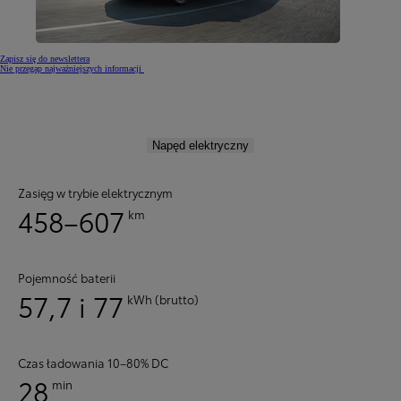
Zapisz się do newslettera
Nie przegap najważniejszych informacji
Napęd elektryczny
Zasięg w trybie elektrycznym
458–607
km
Pojemność baterii
57,7 i 77
kWh (brutto)
Czas ładowania 10–80% DC
28
min