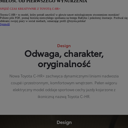
MIŁOŚĆ OD PIERWSZEGO WYNURZENIA
SPĘDŹ CZAS KREATYWNIE Z TOYOTĄ C-HR+
Toyota C-HR+ to model, który potrafi zawrócić w głowie nawet mitologicznym stworzeniom morskim!
Pobierz plik PDF, poznaj historię niezwykłego spotkania na brzegu Bałtyku i pokoloruj ilustracje. Pochwal się
efektami swojej pracy w social mediach, oznaczając profil @toyota.polska!
Sprawdź
Design
Odwaga, charakter,
oryginalność
Nowa Toyota C-HR+ zachwyca dynamicznymi liniami nadwozia
coupé i przestronnym, komfortowym wnętrzem. Pełen wigoru
elektryczny model oddaje sportowe cechy jazdy kojarzone z
ikoniczną nazwą Toyota C-HR.
Design