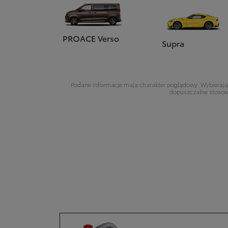
PROACE Verso
Supra
Podane informacje mają charakter poglądowy. Wybierając
dopuszczalne stosowa