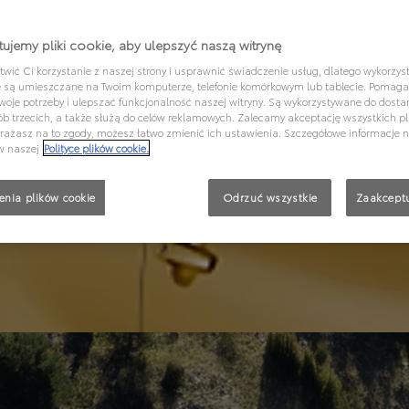
ujemy pliki cookie, aby ulepszyć naszą witrynę
wić Ci korzystanie z naszej strony i usprawnić świadczenie usług, dlatego wykorzyst
re są umieszczane na Twoim komputerze, telefonie komórkowym lub tablecie. Pomag
woje potrzeby i ulepszać funkcjonalność naszej witryny. Są wykorzystywane do dostar
ób trzecich, a także służą do celów reklamowych. Zalecamy akceptację wszystkich pl
wyrażasz na to zgody, możesz łatwo zmienić ich ustawienia. Szczegółowe informacje 
w naszej
Polityce plików cookie.
enia plików cookie
Odrzuć wszystkie
Zaakceptu