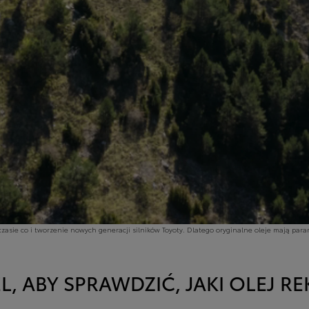
asie co i tworzenie nowych generacji silników Toyoty. Dlatego oryginalne oleje mają par
, ABY SPRAWDZIĆ, JAKI OLEJ 