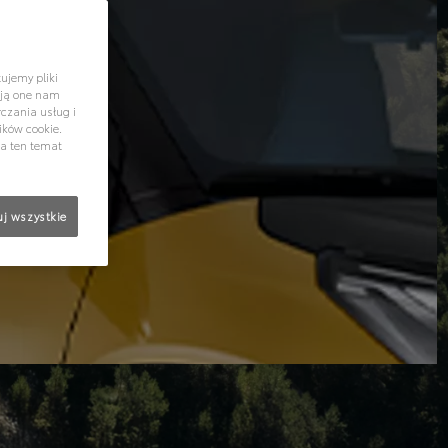
ujemy pliki
ają one nam
czania usług i
ików cookie.
na ten temat
j wszystkie