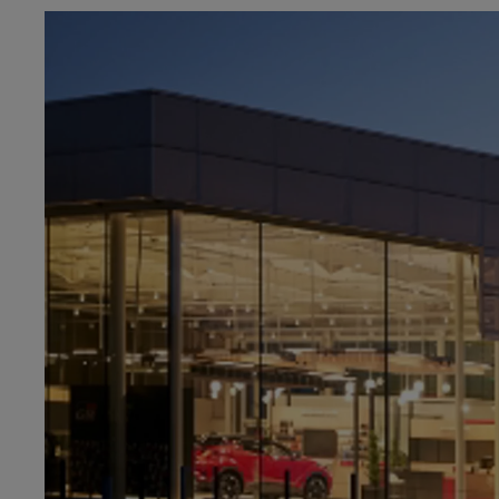
Od
105 300 zł
Corolla Hatchback
HYBRID