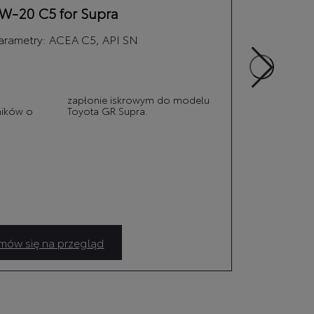
W-20 C5 for Supra
arametry:
ACEA C5, API SN
Naj
prze
gene
Spe
ników o
Toyota GR Supra.
poj
siln
prz
których produc
ów się na przegląd