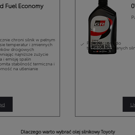
d Fuel Economy
0
P
cznie chroni silnik w pełnym
Przeznaczony do
zapłonie iskrowym do modelu
sie temperatur i zmiennych
turbodoładowanych sil
nków drogowych
niając najniższe zużycie
a i emisję spalin
mita stabilność termiczna i
ność na utlenianie
ąd
Um
Dlaczego warto wybrać olej silnikowy Toyoty