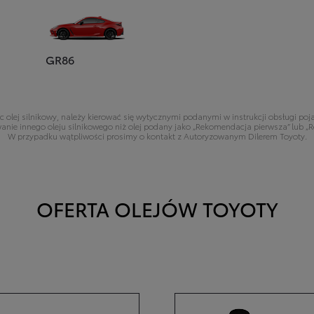
GR86
 olej silnikowy, należy kierować się wytycznymi podanymi w instrukcji obsługi po
nie innego oleju silnikowego niż olej podany jako „Rekomendacja pierwsza” lub „
W przypadku wątpliwości prosimy o kontakt z Autoryzowanym Dilerem Toyoty.
OFERTA OLEJÓW TOYOTY