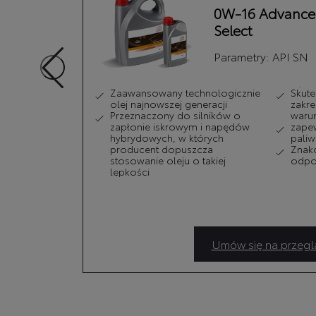
y
0W-16 Advance
Select
Parametry:
API SN
iołu,
Zaawansowany technologicznie
Skute
dliwych
olej najnowszej generacji
zakre
Przeznaczony do silników o
waru
ycznego
zapłonie iskrowym i napędów
zapew
in.
hybrydowych, w których
paliw
producent dopuszcza
Znako
stosowanie oleju o takiej
odpor
lepkości
Umów się na przegl