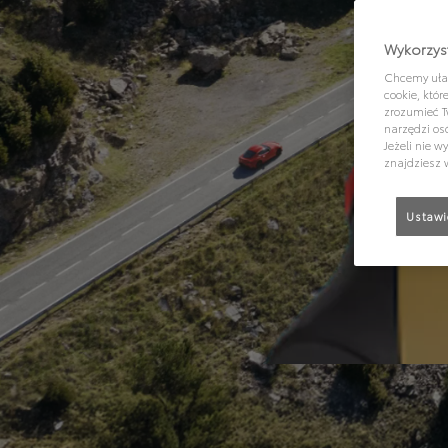
Wykorzyst
Chcemy ułat
cookie, któ
zrozumieć T
narzędzi os
Jeżeli nie 
znajdziesz 
Ustawi