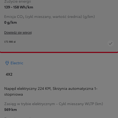
Zużycie energii
139 - 158 Wh/km
Emisja CO₂ (cykl mieszany, wartość średnia) (g/km)
0 g/km
Dowiedz się więcej
175 900 zł
Electric
4X2
Napęd elektryczny 224 KM
,
Skrzynia automatyczna 1-
stopniowa
Zasięg w trybie elektrycznym - Cykl mieszany WLTP (km)
569 km