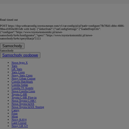
Read timed out
POST https://dxp-webcarconfig.toyota-europe.com/v1/car-config/pl/pl?path=configure/7fb7f6d1-dbbc-4886-
98ea-d1856e3815db with body {"reduxState":{"carConfigSettings":{"loadedStepUrls":
{"configure":"https://www.toyota-komorniki.pl/nowe-
samochody/bz4x/konfigurator","specs":"https://www.toyota-komorniki.pl/nowe-
samochody/bz4x/specyfikacja"}}}}
Samochody
Samochody
Samochody osobowe
Nowe Aygo X
Yaris
GR Yaris
Yaris Cross
Nowy Yaris Cross
Nowy Urban Cruiser
Corolla Hatchback
Corolla Sedan
Corolla TS Kombi
Nowa Corolla Cross
Toyota C-HR
Toyota C-HR Plug-in
Nowa Toyota C-HR+
Nowa Toyota bZ4X
Nowa Toyota bZ4X Touring
Camry
Prius
Mirai
Nowy RAV4
Land Cruiser
Nowy GR GT