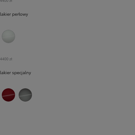
4400 zł
lakier perłowy
089 Platinum White Pearl
4400 zł
lakier specjalny
3U5 Imperial Red
1L5 Precious Metal