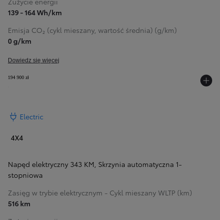
Zużycie energii
139 - 164 Wh/km
Emisja CO₂ (cykl mieszany, wartość średnia) (g/km)
0 g/km
Dowiedz się więcej
194 900 zł
Electric
4X4
Napęd elektryczny 343 KM
,
Skrzynia automatyczna 1-
stopniowa
Zasięg w trybie elektrycznym - Cykl mieszany WLTP (km)
516 km