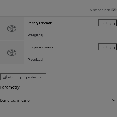
W standardzie
Pakiety i dodatki
Edytuj
Pakiety i d
Przeglądaj
Opcje ładowania
Edytuj
Opcje ład
Przeglądaj
Informacje o producencie
Parametry
Dane techniczne