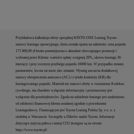
Przykładowa kalkulacja oferty specjalnej KINTO ONE Leasing Toyota -
umowy leasingu operacyjnego, która została oparta na założeniu: cena pojazdu
175 900,00 zł brutto pomniejszona o aktualnie obowiązujące promocje i
wybranej przez Klienta: wartości opłaty wstępnej 20%, okresu leasingu 36
miesięcy i przy rocznym przebiegu pojazdu 10000 km. W przypadku zmiany
paramentów, kwota rat może ulec zmianie. Wymóg zawarcia dodatkowej
umowy ubezpieczenia autocasco (AC) i z tytułu kradzieży (KR) dla
leasingowanego pojazdu. Materiał nie stanowi oferty w rozumieniu Kodeksu
cywilnego, ma charakter wyłącznie informacyjny i przeznaczony jest
wyłącznie dla przedsiębiorców. Zgoda na udzielenie leasingu jest uzależniona
od zdolności finansowej klienta ustalanej zgodnie z procedurami
Leasingodawcy. Finansującym jest Toyota Leasing Polska Sp. z o. o. z
siedzibą w Warszawie. Szczegóły u Dilerów marki Toyota. Informacje
dotyczące zużycia paliwa i emisji CO2 dostępne są na stronie
https://www.toyota.pl/.