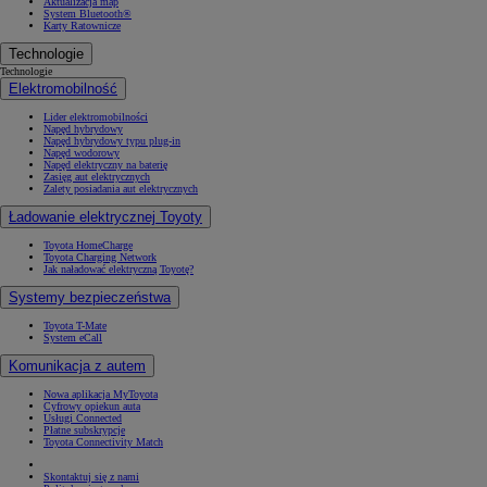
Aktualizacja map
System Bluetooth®
Karty Ratownicze
Technologie
Technologie
Elektromobilność
Lider elektromobilności
Napęd hybrydowy
Napęd hybrydowy typu plug-in
Napęd wodorowy
Napęd elektryczny na baterię
Zasięg aut elektrycznych
Zalety posiadania aut elektrycznych
Ładowanie elektrycznej Toyoty
Toyota HomeCharge
Toyota Charging Network
Jak naładować elektryczną Toyotę?
Systemy bezpieczeństwa
Toyota T-Mate
System eCall
Komunikacja z autem
Nowa aplikacja MyToyota
Cyfrowy opiekun auta
Usługi Connected
Płatne subskrypcje
Toyota Connectivity Match
Skontaktuj się z nami