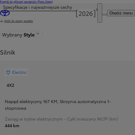
Przejdź do głównej zawartości
(Press Enter)
Specyfikacje i najważniejsze cechy
Otwórz menu
Wróć do strony modelu
Wybrany
Style
Silnik
Electric
4X2
Napęd elektryczny 167 KM
,
Skrzynia automatyczna 1-
stopniowa
Zasięg w trybie elektrycznym - Cykl mieszany WLTP (km)
444 km