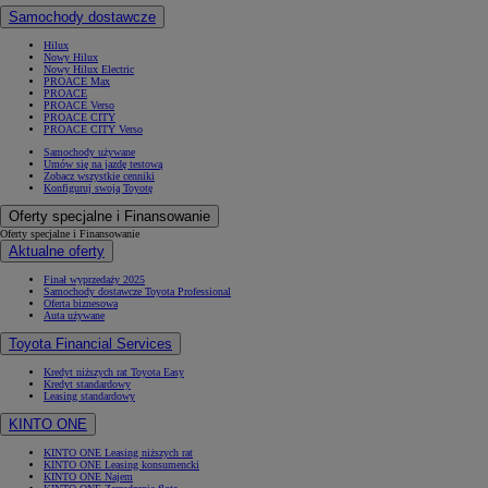
Samochody dostawcze
Hilux
Nowy Hilux
Nowy Hilux Electric
PROACE Max
PROACE
PROACE Verso
PROACE CITY
PROACE CITY Verso
Samochody używane
Umów się na jazdę testową
Zobacz wszystkie cenniki
Konfiguruj swoją Toyotę
Oferty specjalne i Finansowanie
Oferty specjalne i Finansowanie
Aktualne oferty
Finał wyprzedaży 2025
Samochody dostawcze Toyota Professional
Oferta biznesowa
Auta używane
Toyota Financial Services
Kredyt niższych rat Toyota Easy
Kredyt standardowy
Leasing standardowy
KINTO ONE
KINTO ONE Leasing niższych rat
KINTO ONE Leasing konsumencki
KINTO ONE Najem