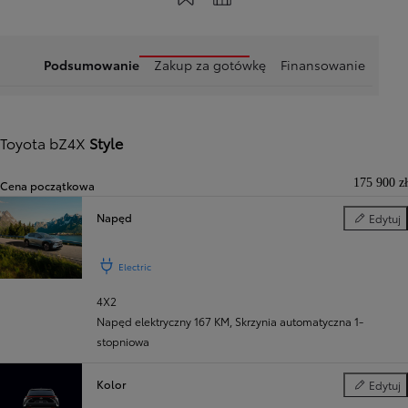
Podsumowanie
Zakup za gotówkę
Finansowanie
Toyota bZ4X
Style
175 900 zł
Cena początkowa
Napęd
Edytuj
Napęd
Electric
4X2
Napęd elektryczny 167 KM
,
Skrzynia automatyczna 1-
stopniowa
Kolor
Edytuj
Kolor