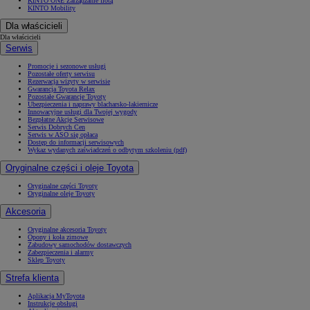
KINTO ONE Zarządzanie flotą
KINTO Mobility
Dla właścicieli
Dla właścicieli
Serwis
Promocje i sezonowe usługi
Pozostałe oferty serwisu
Rezerwacja wizyty w serwisie
Gwarancja Toyota Relax
Pozostałe Gwarancje Toyoty
Ubezpieczenia i naprawy blacharsko-lakiernicze
Innowacyjne usługi dla Twojej wygody
Bezpłatne Akcje Serwisowe
Serwis Dobrych Cen
Serwis w ASO się opłaca
Dostęp do informacji serwisowych
Wykaz wydanych zaświadczeń o odbytym szkoleniu (pdf)
Oryginalne części i oleje Toyota
Oryginalne części Toyoty
Oryginalne oleje Toyoty
Akcesoria
Oryginalne akcesoria Toyoty
Opony i koła zimowe
Zabudowy samochodów dostawczych
Zabezpieczenia i alarmy
Sklep Toyoty
Strefa klienta
Aplikacja MyToyota
Instrukcje obsługi