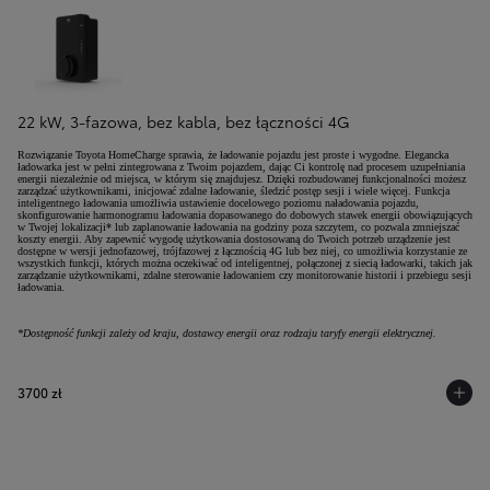
22 kW, 3-fazowa, bez kabla, bez łączności 4G
Rozwiązanie Toyota HomeCharge sprawia, że ładowanie pojazdu jest proste i wygodne. Elegancka
ładowarka jest w pełni zintegrowana z Twoim pojazdem, dając Ci kontrolę nad procesem uzupełniania
energii niezależnie od miejsca, w którym się znajdujesz. Dzięki rozbudowanej funkcjonalności możesz
zarządzać użytkownikami, inicjować zdalne ładowanie, śledzić postęp sesji i wiele więcej. Funkcja
inteligentnego ładowania umożliwia ustawienie docelowego poziomu naładowania pojazdu,
skonfigurowanie harmonogramu ładowania dopasowanego do dobowych stawek energii obowiązujących
w Twojej lokalizacji* lub zaplanowanie ładowania na godziny poza szczytem, co pozwala zmniejszać
koszty energii. Aby zapewnić wygodę użytkowania dostosowaną do Twoich potrzeb urządzenie jest
dostępne w wersji jednofazowej, trójfazowej z łącznością 4G lub bez niej, co umożliwia korzystanie ze
wszystkich funkcji, których można oczekiwać od inteligentnej, połączonej z siecią ładowarki, takich jak
zarządzanie użytkownikami, zdalne sterowanie ładowaniem czy monitorowanie historii i przebiegu sesji
ładowania.
*Dostępność funkcji zależy od kraju, dostawcy energii oraz rodzaju taryfy energii elektrycznej.
3700 zł