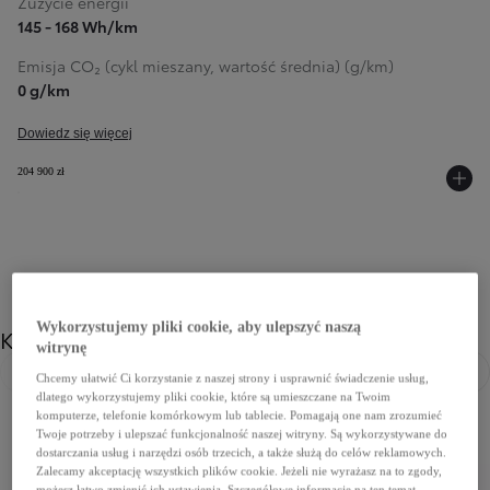
Zużycie energii
145 - 168 Wh/km
Emisja CO₂ (cykl mieszany, wartość średnia) (g/km)
0 g/km
Dowiedz się więcej
204 900 zł
Wykorzystujemy pliki cookie, aby ulepszyć naszą
Kolor
witrynę
Chcemy ułatwić Ci korzystanie z naszej strony i usprawnić świadczenie usług,
Poprzedni
Nast
dlatego wykorzystujemy pliki cookie, które są umieszczane na Twoim
komputerze, telefonie komórkowym lub tablecie. Pomagają one nam zrozumieć
Twoje potrzeby i ulepszać funkcjonalność naszej witryny. Są wykorzystywane do
dostarczania usług i narzędzi osób trzecich, a także służą do celów reklamowych.
Zalecamy akceptację wszystkich plików cookie. Jeżeli nie wyrażasz na to zgody,
możesz łatwo zmienić ich ustawienia. Szczegółowe informacje na ten temat