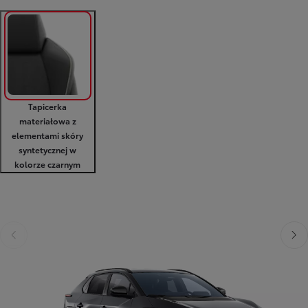
Tapicerka
materiałowa z
elementami skóry
syntetycznej w
kolorze czarnym
Poprzedni
Nast