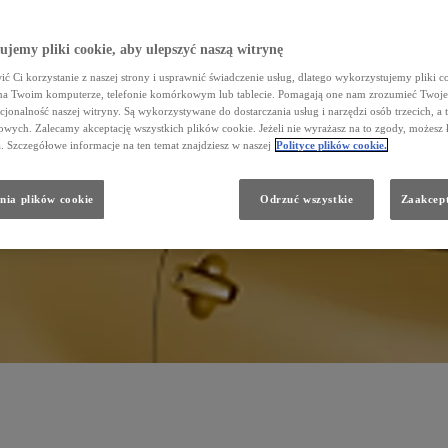
jemy pliki cookie, aby ulepszyć naszą witrynę
ć Ci korzystanie z naszej strony i usprawnić świadczenie usług, dlatego wykorzystujemy pliki co
na Twoim komputerze, telefonie komórkowym lub tablecie. Pomagają one nam zrozumieć Twoje 
cjonalność naszej witryny. Są wykorzystywane do dostarczania usług i narzędzi osób trzecich, a 
wych. Zalecamy akceptację wszystkich plików cookie. Jeżeli nie wyrażasz na to zgody, możesz 
a. Szczegółowe informacje na ten temat znajdziesz w naszej
Polityce plików cookie.
nia plików cookie
Odrzuć wszystkie
Zaakcept