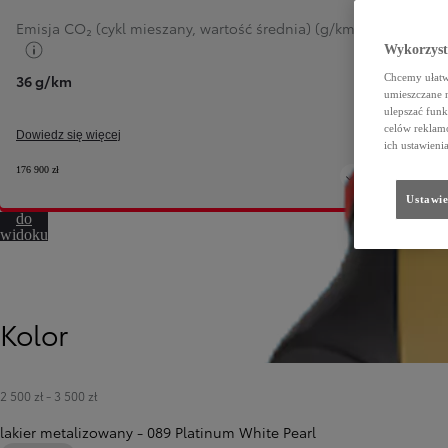
Emisja CO₂ (cykl mieszany, wartość średnia) (g/km)
Przełącz informacje o paliwie
Wykorzystu
Chcemy ułatwi
36 g/km
umieszczane 
ulepszać funk
celów reklamo
Dowiedz się więcej
ich ustawieni
176 900 zł
Ustawie
Przejdź
do
widoku
360º
Kolor
2 500 zł
-
3 500 zł
lakier metalizowany
-
089 Platinum White Pearl