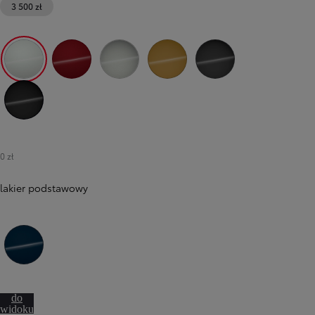
3 500 zł
089 Platinum White Pearl
3U5 Imperial Red
1L0 Shimmering Silver
5C5 Mustard
1M2 Storm Grey
229 Neutral Black
0 zł
lakier podstawowy
8Q4 Marine Blue
Przejdź
do
widoku