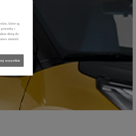
okie, które są
potrzeby i
także służą do
łatwo zmienić
uj wszystkie