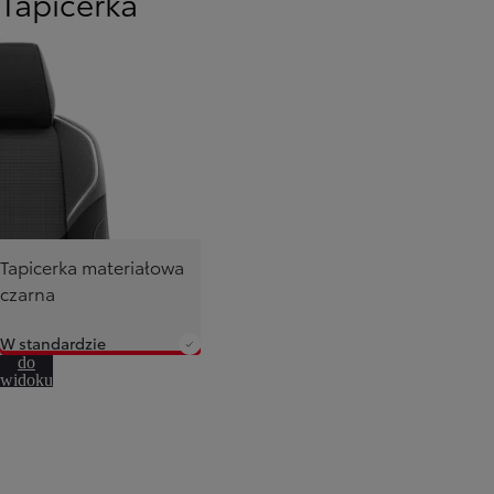
Tapicerka
Tapicerka materiałowa
czarna
W standardzie
Przejdź
do
widoku
360º