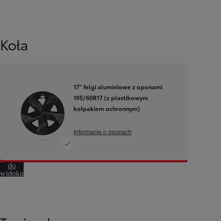
360º
Koła
17" felgi aluminiowe z oponami
195/60R17 (z plastikowym
kołpakiem ochronnym)
Informacje o oponach
Od
81 900 zł
Przejdź
do
Yaris Cross
widoku
HYBRID
360º