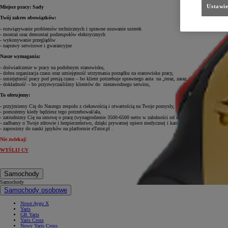
Ustawie
Miejsce pracy: Sady
Twój zakres obowiązków:
- rozwiązywanie problemów technicznych i sprawne usuwanie usterek
- montaż oraz demontaż podzespołów elektrycznych
- wykonywanie przeglądów
- naprawy serwisowe i gwarancyjne
Nasze wymagania:
- doświadczenie w pracy na podobnym stanowisku,
- dobra organizacja czasu oraz umiejętność utrzymania porządku na stanowisku pracy,
- umiejętność pracy pod presją czasu – bo klient potrzebuje sprawnego auta na „teraz, zaraz, natychmiast”,
- dokładność – bo przyzwyczailiśmy klientów do niezawodnego serwisu,
To oferujemy:
- przyjmiemy Cię do Naszego zespołu z ciekawością i otwartością na Twoje pomysły,
- pomożemy kiedy będziesz tego potrzebował/ała,
- zatrudnimy Cię na umowę o pracę (wynagrodzenie 3500-6500 netto w zależności od doświadczenia i umiejętno
- zadbamy o Twoje zdrowie i bezpieczeństwo, dzięki prywatnej opiece medycznej i karcie sportowej,
- zaprosimy do nauki języków na platformie eTutor.pl .
Nie zwlekaj!
WYŚLIJ CV
Samochody
Samochody
Samochody osobowe
Nowe Aygo X
Yaris
GR Yaris
Yaris Cross
Nowy Yaris Cross