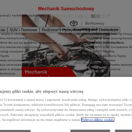
Mechanik Samochodowy
ariera
O nas
Aktualności
Kontakt
Ekobonus dla hybryd Toyoty
Oryginalne części i oleje Toyoty
KINTO ONE
zne
SUV i Terenowe
Rodzinne
Hybrydowe Plug-in
Dostawcze
 wizyty w serwisie
Oferta dla osób z niepełnosprawnościami
Oryginalne części
KINTO ONE Leasing niższyc
wisu mechanicznego
Oryginalne oleje
KINTO ONE Leasing konsu
oferta dla aut po gwarancji podstawowej
Program Sprzedaży Hurtowej Trade
KINTO ONE Najem
wisu blacharsko-lakierniczego
Trade
KINTO ONE Zarządzanie fl
 usługi sezonowe
Akcesoria
KINTO Mobility
Toyoty
Oryginalne akcesoria Toyoty
akcje serwisowe
Opony i koła zimowe
kcja serwisowa Takata
Zabudowy samochodów dostawc
owa w przypadku awarii lub kolizji
Zabezpieczenia i alarmy
 techniczne
Sklep Toyoty
dla wygody Klientów
jemy pliki cookie, aby ulepszyć naszą witrynę
ć Ci korzystanie z naszej strony i usprawnić świadczenie usług, dlatego wykorzystujemy pliki co
na Twoim komputerze, telefonie komórkowym lub tablecie. Pomagają one nam zrozumieć Twoje 
cjonalność naszej witryny. Są wykorzystywane do dostarczania usług i narzędzi osób trzecich, a 
zestrzeganiu kilku zasad, z których najważniejszą jest budowanie zaufania, jakim firmę obdarzają klienci.
wych. Zalecamy akceptację wszystkich plików cookie. Jeżeli nie wyrażasz na to zgody, możesz 
a. Szczegółowe informacje na ten temat znajdziesz w naszej
Polityce plików cookie.