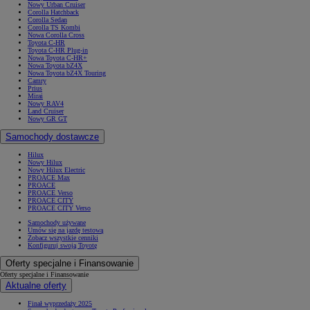
Nowy Urban Cruiser
Corolla Hatchback
Corolla Sedan
Corolla TS Kombi
Nowa Corolla Cross
Toyota C-HR
Toyota C-HR Plug-in
Nowa Toyota C-HR+
Nowa Toyota bZ4X
Nowa Toyota bZ4X Touring
Camry
Prius
Mirai
Nowy RAV4
Land Cruiser
Nowy GR GT
Samochody dostawcze
Hilux
Nowy Hilux
Nowy Hilux Electric
PROACE Max
PROACE
PROACE Verso
PROACE CITY
PROACE CITY Verso
Samochody używane
Umów się na jazdę testową
Zobacz wszystkie cenniki
Konfiguruj swoją Toyotę
Oferty specjalne i Finansowanie
Oferty specjalne i Finansowanie
Aktualne oferty
Finał wyprzedaży 2025