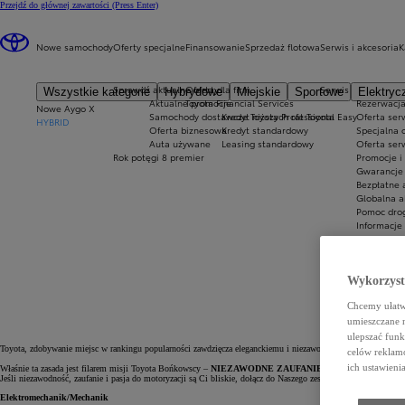
Przejdź do głównej zawartości
(Press Enter)
Nowe samochody
Oferty specjalne
Finansowanie
Sprzedaż flotowa
Serwis i akcesoria
K
Sprawdź aktualne oferty
Oferta dla firm
Serwis
Wszystkie kategorie
Hybrydowe
Miejskie
Sportowe
Elektryc
Aktualne promocje
Toyota Financial Services
Rezerwacja
Nowe Aygo X
Samochody dostawcze Toyota Professional
Kredyt niższych rat Toyota Easy
Oferta ser
HYBRID
Oferta biznesowa
Kredyt standardowy
Specjalna 
Auta używane
Leasing standardowy
Oferta ser
Rok potęgi 8 premier
Promocje i
Gwarancje 
Bezpłatne 
Globalna a
Pomoc drog
Informacje
Innowacje 
Wykorzystu
Chcemy ułatwi
umieszczane 
ulepszać funk
Toyota, zdobywanie miejsc w rankingu popularności zawdzięcza eleganckiemu i niezawodnemu produktowi oraz pr
celów reklamo
ich ustawieni
Właśnie ta zasada jest filarem misji Toyota Bońkowscy –
NIEZAWODNE ZAUFANIE
.
Jeśli niezawodność, zaufanie i pasja do motoryzacji są Ci bliskie, dołącz do Naszego zespołu jako:
Elektromechanik/Mechanik