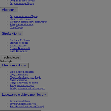
Oryginalne części Toyoty
Oryginalne oleje Toyoty
Akcesoria
Oryginalne akcesoria Toyoty
Opony i koła zimowe
Zabudowy samochodów dostawczych
Zabezpieczenia i alarmy
Sklep Toyoty
Strefa klienta
Aplikacja MyToyota
Instrukcje obsługi
Aktualizacja map
System Bluetooth®
Karty Ratownicze
Technologie
Technologie
Elektromobilność
Lider elektromobilności
Napęd hybrydowy
Napęd hybrydowy typu plug-in
Napęd wodorowy
Napęd elektryczny na baterię
Zasięg aut elektrycznych
Zalety posiadania aut elektrycznych
Ładowanie elektrycznej Toyoty
Toyota HomeCharge
Toyota Charging Network
Jak naładować elektryczną Toyotę?