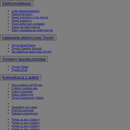
Elektromobilność
Lider elektromobilności
Napęd hybrydowy
Napęd hybrydowy typu plug-in
Napęd wodorowy
Napęd elektryczny na baterię
Zasięg aut elektrycznych
Zalety posiadania aut elektrycznych
Ładowanie elektrycznej Toyoty
Toyota HomeCharge
Toyota Charging Network
Jak naładować elektryczną Toyotę?
Systemy bezpieczeństwa
Toyota T-Mate
System eCall
Komunikacja z autem
Nowa aplikacja MyToyota
Cyfrowy opiekun auta
Usługi Connected
Płatne subskrypcje
Toyota Connectivity Match
Skontaktuj się z nami
Polityka ciasteczek
Deklaracja dostępności
(Opens in new window)
(Opens in new window)
(Opens in new window)
(Opens in new window)