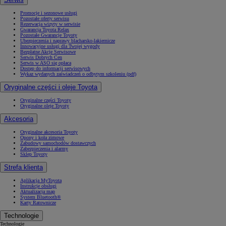
Promocje i sezonowe usługi
Pozostałe oferty serwisu
Rezerwacja wizyty w serwisie
Gwarancja Toyota Relax
Pozostałe Gwarancje Toyoty
Ubezpieczenia i naprawy blacharsko-lakiernicze
Innowacyjne usługi dla Twojej wygody
Bezpłatne Akcje Serwisowe
Serwis Dobrych Cen
Serwis w ASO się opłaca
Dostęp do informacji serwisowych
Wykaz wydanych zaświadczeń o odbytym szkoleniu (pdf)
Oryginalne części i oleje Toyota
Oryginalne części Toyoty
Oryginalne oleje Toyoty
Akcesoria
Oryginalne akcesoria Toyoty
Opony i koła zimowe
Zabudowy samochodów dostawczych
Zabezpieczenia i alarmy
Sklep Toyoty
Strefa klienta
Aplikacja MyToyota
Instrukcje obsługi
Aktualizacja map
System Bluetooth®
Karty Ratownicze
Technologie
Technologie