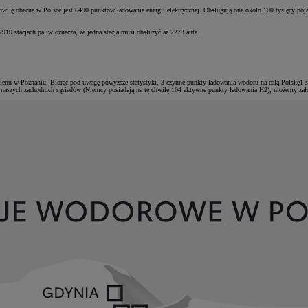
chwilę obecną w Polsce jest 6490 punktów ładowania energii elektrycznej. Obsługują one około 100 tysięcy poj
9 stacjach paliw oznacza, że jedna stacja musi obsłużyć aż 2273 auta.
rlenu w Poznaniu. Biorąc pod uwagę powyższe statystyki, 3 czynne punkty ładowania wodoru na całą Polskę1 
 u naszych zachodnich sąsiadów (Niemcy posiadają na tę chwilę 104 aktywne punkty ładowania H2), możemy założy