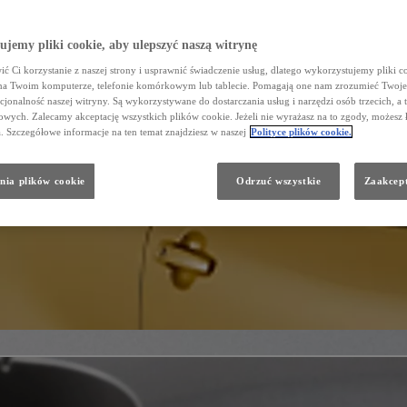
jemy pliki cookie, aby ulepszyć naszą witrynę
ć Ci korzystanie z naszej strony i usprawnić świadczenie usług, dlatego wykorzystujemy pliki co
na Twoim komputerze, telefonie komórkowym lub tablecie. Pomagają one nam zrozumieć Twoje 
cjonalność naszej witryny. Są wykorzystywane do dostarczania usług i narzędzi osób trzecich, a 
wych. Zalecamy akceptację wszystkich plików cookie. Jeżeli nie wyrażasz na to zgody, możesz 
a. Szczegółowe informacje na ten temat znajdziesz w naszej
Polityce plików cookie.
nia plików cookie
Odrzuć wszystkie
Zaakcept