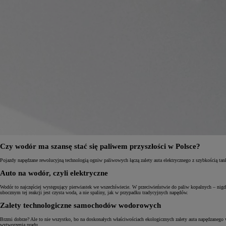
Czy wodór ma szansę stać się paliwem przyszłości w Polsce?
Od
81 900 zł
Pojazdy napędzane rewolucyjną technologią ogniw paliwowych łączą zalety auta elektrycznego z szybkością tan
Yaris Cross
Auto na wodór, czyli elektryczne
HYBRID
Wodór to najczęściej występujący pierwiastek we wszechświecie. W przeciwieństwie do paliw kopalnych – nigd
ubocznym tej reakcji jest czysta woda, a nie spaliny, jak w przypadku tradycyjnych napędów.
Zalety technologiczne samochodów wodorowych
Brzmi dobrze? Ale to nie wszystko, bo na doskonałych właściwościach ekologicznych zalety auta napędzanego w
wytworzenia prądu.