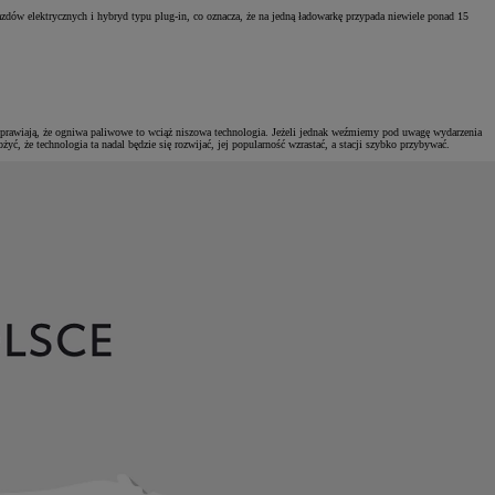
azdów elektrycznych i hybryd typu plug-in, co oznacza, że na jedną ładowarkę przypada niewiele ponad 15
sprawiają, że ogniwa paliwowe to wciąż niszowa technologia. Jeżeli jednak weźmiemy pod uwagę wydarzenia
ć, że technologia ta nadal będzie się rozwijać, jej popularność wzrastać, a stacji szybko przybywać.