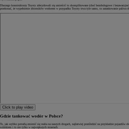
Dlaczego konstruktorzy Toyoty zdecydowali się umieścić to skomplikowane (choć bezobsługowe i bezawaryjne) 
przekonać, że wypełnienie zbiorników wodorem w przypadku Toyoty trwa tyle samo, co zatankowanie paliwa do
Click to play video
Gdzie tankować wodór w Polsce?
To, jak szybko potrafią zmienić się realia na naszych drogach, najłatwiej prześledzić na przykładzie pojazd
widokiem i to nie tylko w największych miastach.