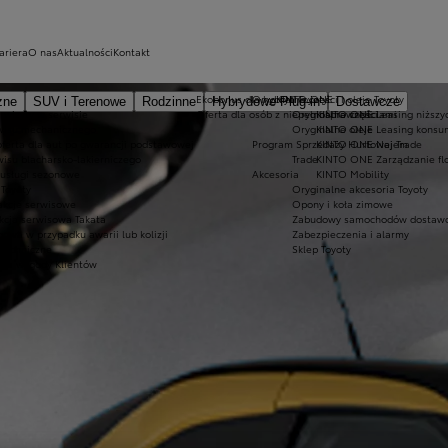
ariera
O nas
Aktualności
Kontakt
Ekobonus dla hybryd Toyoty
Oryginalne części i oleje Toyoty
KINTO ONE
zne
SUV i Terenowe
Rodzinne
Hybrydowe Plug-in
Dostawcze
 wizyty w serwisie
Oferta dla osób z niepełnosprawnościami
Oryginalne części
KINTO ONE Leasing niższyc
wisu mechanicznego
Oryginalne oleje
KINTO ONE Leasing konsu
oferta dla aut po gwarancji podstawowej
Program Sprzedaży Hurtowej Trade
KINTO ONE Najem
wisu blacharsko-lakierniczego
Trade
KINTO ONE Zarządzanie fl
 usługi sezonowe
Akcesoria
KINTO Mobility
Toyoty
Oryginalne akcesoria Toyoty
akcje serwisowe
Opony i koła zimowe
kcja serwisowa Takata
Zabudowy samochodów dostawc
owa w przypadku awarii lub kolizji
Zabezpieczenia i alarmy
 techniczne
Sklep Toyoty
dla wygody Klientów