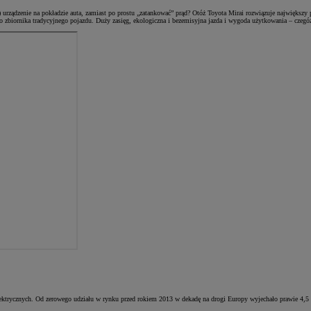
urządzenie na pokładzie auta, zamiast po prostu „zatankować” prąd? Otóż Toyota Mirai rozwiązuje największy 
 zbiornika tradycyjnego pojazdu. Duży zasięg, ekologiczna i bezemisyjna jazda i wygoda użytkowania – czegó
ów elektrycznych. Od zerowego udziału w rynku przed rokiem 2013 w dekadę na drogi Europy wyjechało prawie 4,