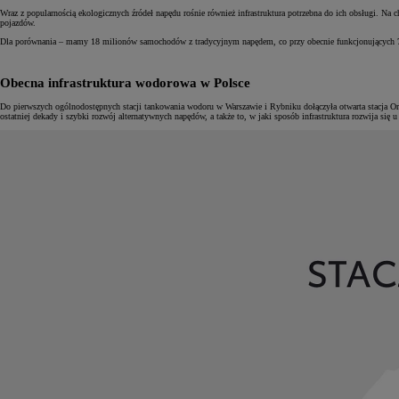
Wraz z popularnością ekologicznych źródeł napędu rośnie również infrastruktura potrzebna do ich obsługi. Na 
pojazdów.
Dla porównania – mamy 18 milionów samochodów z tradycyjnym napędem, co przy obecnie funkcjonujących 791
Obecna infrastruktura wodorowa w Polsce
Do pierwszych ogólnodostępnych stacji tankowania wodoru w Warszawie i Rybniku dołączyła otwarta stacja O
ostatniej dekady i szybki rozwój alternatywnych napędów, a także to, w jaki sposób infrastruktura rozwija się