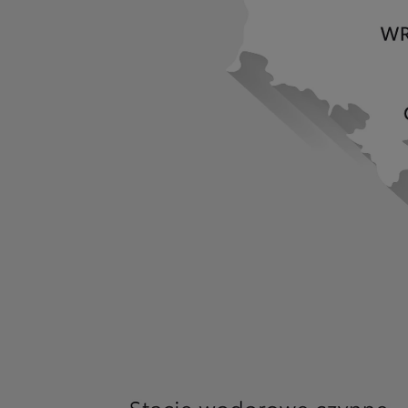
Od
105 300 zł
Corolla Hatchback
HYBRID