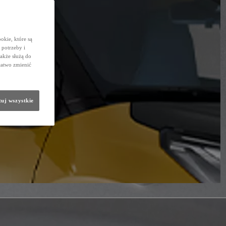
okie, które są
potrzeby i
także służą do
łatwo zmienić
uj wszystkie