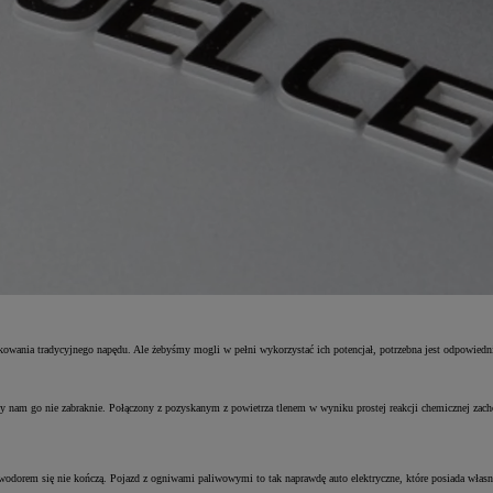
kowania tradycyjnego napędu. Ale żebyśmy mogli w pełni wykorzystać ich potencjał, potrzebna jest odpowiedni
y nam go nie zabraknie. Połączony z pozyskanym z powietrza tlenem w wyniku prostej reakcji chemicznej zach
odorem się nie kończą. Pojazd z ogniwami paliwowymi to tak naprawdę auto elektryczne, które posiada własną 