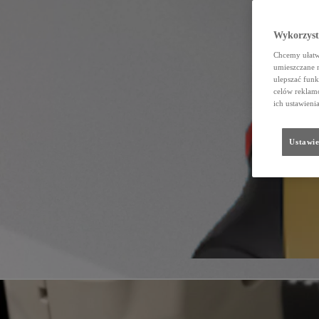
Wykorzystu
Chcemy ułatwi
umieszczane 
ulepszać funk
celów reklamo
ich ustawieni
Ustawie