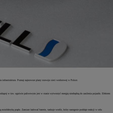
a infrastruktura. Poznaj najnowsze plany rozwoju sieci wodorowej w Polsce.
odzącej w tzw. ogniwie paliwowym jest w stanie wytworzyć energię niezbędną do zasilenia pojazdu. Efektem
minifabrykę prądu. Zamiast ładować baterie, tankuje wodór, który następnie poddaje reakcji w celu