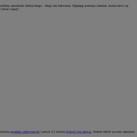
problem samochodu elektrycznego – długi czas ładowania. Oglądając poniższy materiał, można łatwo się
ż chcieć więcej?
5 miliona
pojazdów elektrycznych
i prawie 3,5 miliona
hybryd typu plug-in
. Zielone tablice są coraz częstszym