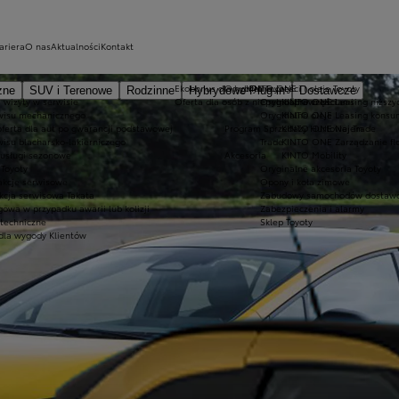
ariera
O nas
Aktualności
Kontakt
Ekobonus dla hybryd Toyoty
Oryginalne części i oleje Toyoty
KINTO ONE
zne
SUV i Terenowe
Rodzinne
Hybrydowe Plug-in
Dostawcze
 wizyty w serwisie
Oferta dla osób z niepełnosprawnościami
Oryginalne części
KINTO ONE Leasing niższyc
wisu mechanicznego
Oryginalne oleje
KINTO ONE Leasing konsu
oferta dla aut po gwarancji podstawowej
Program Sprzedaży Hurtowej Trade
KINTO ONE Najem
wisu blacharsko-lakierniczego
Trade
KINTO ONE Zarządzanie fl
 usługi sezonowe
Akcesoria
KINTO Mobility
Toyoty
Oryginalne akcesoria Toyoty
akcje serwisowe
Opony i koła zimowe
kcja serwisowa Takata
Zabudowy samochodów dostawc
owa w przypadku awarii lub kolizji
Zabezpieczenia i alarmy
 techniczne
Sklep Toyoty
dla wygody Klientów