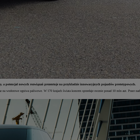
ędy, a potencjał nowych rozwiązań prezentuje na przykładzie innowacyjnych pojazdów prototypowych.
oraz na wodorowe ogniwa paliwowe. W 170 krajach świata koncern sprzedaje rocznie ponad 10 mln aut. Prace nad