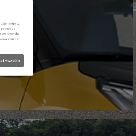
okie, które są
potrzeby i
także służą do
łatwo zmienić
uj wszystkie