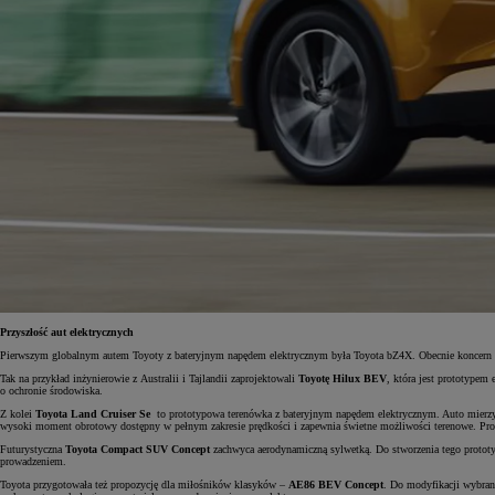
Przyszłość aut elektrycznych
Pierwszym globalnym autem Toyoty z bateryjnym napędem elektrycznym była Toyota bZ4X. Obecnie koncern in
Tak na przykład inżynierowie z Australii i Tajlandii
zaprojektowali
Toyotę Hilux BEV
, która jest prototypem
o ochronie środowiska.
Z kolei
Toyota Land Cruiser Se
to prototypowa terenówka z bateryjnym napędem elektrycznym. Auto mierzy
wysoki moment obrotowy dostępny w pełnym zakresie prędkości i zapewnia świetne możliwości terenowe. Prototy
Futurystyczna
Toyota Compact SUV Concept
zachwyca aerodynamiczną sylwetką. Do stworzenia tego proto
prowadzeniem.
Toyota przygotowała też propozycję dla miłośników klasyków –
AE86 BEV Concept
. Do modyfikacji wybran