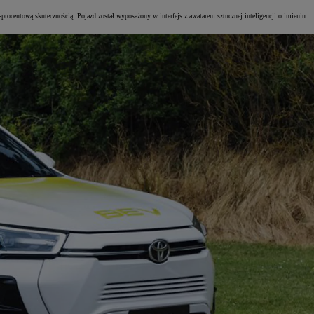
rocentową skutecznością. Pojazd został wyposażony w interfejs z awatarem sztucznej inteligencji o imieniu