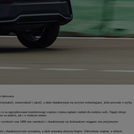
e ładowania.
ytrzymałość, niezawodność i jakość, a także charakteryzuje się nowymi technologiami, które powstały z myślą
 na zaprojektowanie komfortowego wnętrza z trzema rzędami siedzeń dla siedmiu osób. Napęd oferuje
 na asfalcie, jak i w trudnym terenie.
wysokości oraz 1888 mm szerokości i charakteryzuje się doskonałymi osiągami oraz przyjemnym
ia i charakterystyczne wyważenie, a także manualną skrzynię biegów. Odświeżono wnętrze, w którym