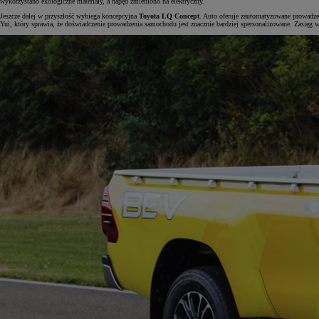
wykorzystano ekologiczne materiały, a napęd zmieniono na elektryczny.
Jeszcze dalej w przyszłość wybiega koncepcyjna
Toyota LQ Concept
. Auto oferuje zautomatyzowane prowadzen
Yui, który sprawia, że doświadczenie prowadzenia samochodu jest znacznie bardziej spersonalizowane. Zasię
Od
105 300 zł
Corolla Hatchback
HYBRID