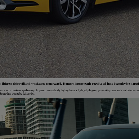
liderem elektryfikacji w sektorze motoryzacji. Koncern intensywnie rozwija też inne bezemisyjne nap
pędów – od silników spalinowych, przez samochody hybrydowe i hybryd plug-in, po elektryczne auta na baterie 
żnorodne potrzeby klientów.