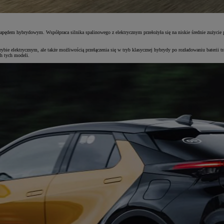
 napędem hybrydowym. Współpraca silnika spalinowego z elektrycznym przełożyła się na niskie średnie zużycie
bie elektrycznym, ale także możliwością przełączenia się w tryb klasycznej hybrydy po rozładowaniu baterii 
h tych modeli.