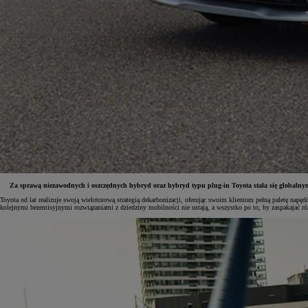
Za sprawą niezawodnych i oszczędnych hybryd oraz hybryd typu plug-in Toyota stała się globalnym 
Toyota od lat realizuje swoją wielotorową strategią dekarbonizacji, oferując swoim klientom pełną paletę na
kolejnymi bezemisyjnymi rozwiązaniami z dziedziny mobilności nie ustają, a wszystko po to, by zaspakajać ró
Od
81 900 zł
Yaris Cross
HYBRID