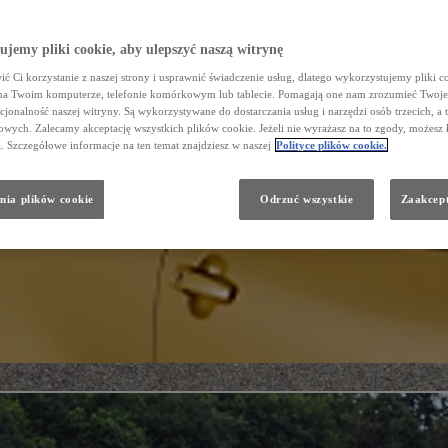
jemy pliki cookie, aby ulepszyć naszą witrynę
ć Ci korzystanie z naszej strony i usprawnić świadczenie usług, dlatego wykorzystujemy pliki co
na Twoim komputerze, telefonie komórkowym lub tablecie. Pomagają one nam zrozumieć Twoje 
cjonalność naszej witryny. Są wykorzystywane do dostarczania usług i narzędzi osób trzecich, a 
wych. Zalecamy akceptację wszystkich plików cookie. Jeżeli nie wyrażasz na to zgody, możesz 
a. Szczegółowe informacje na ten temat znajdziesz w naszej
Polityce plików cookie.
nia plików cookie
Odrzuć wszystkie
Zaakcept