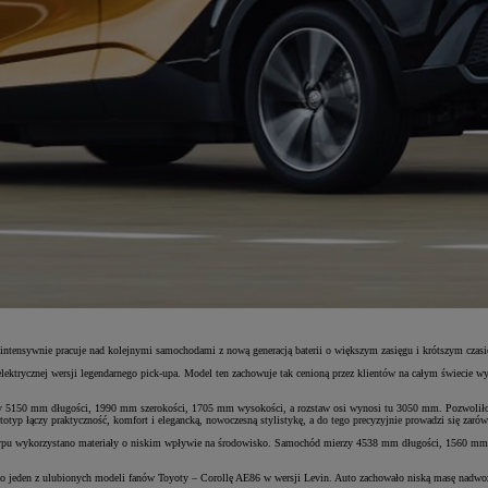
tensywnie pracuje nad kolejnymi samochodami z nową generacją baterii o większym zasięgu i krótszym czasi
 elektrycznej wersji legendarnego pick-upa. Model ten zachowuje tak cenioną przez klientów na całym świecie w
 5150 mm długości, 1990 mm szerokości, 1705 mm wysokości, a rozstaw osi wynosi tu 3050 mm. Pozwoliło to
p łączy praktyczność, komfort i elegancką, nowoczesną stylistykę, a do tego precyzyjnie prowadzi się zarówno
typu wykorzystano materiały o niskim wpływie na środowisko. Samochód mierzy 4538 mm długości, 1560 mm 
o jeden z ulubionych modeli fanów Toyoty – Corollę AE86 w wersji Levin. Auto zachowało niską masę nadwoz