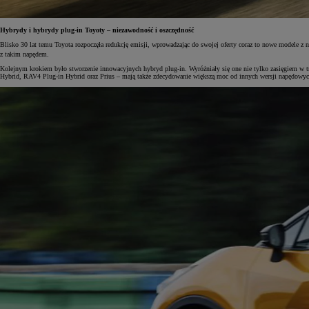
Hybrydy i hybrydy plug-in Toyoty – niezawodność i oszczędność
Blisko 30 lat temu Toyota rozpoczęła redukcję emisji, wprowadzając do swojej oferty coraz to nowe modele z
z takim napędem.
Kolejnym krokiem było stworzenie innowacyjnych hybryd plug-in. Wyróżniały się one nie tylko zasięgiem w try
Hybrid, RAV4 Plug-in Hybrid oraz Prius – mają także zdecydowanie większą moc od innych wersji napędowyc