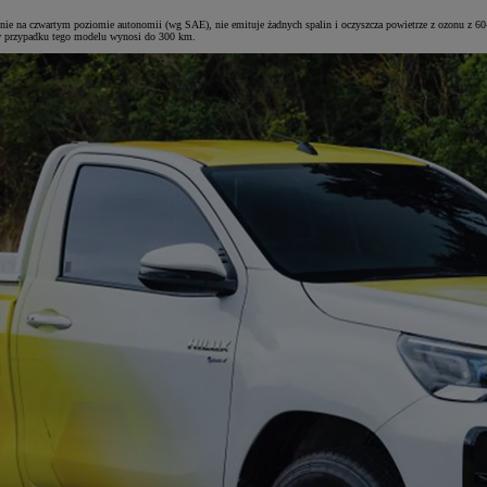
ie na czwartym poziomie autonomii (wg SAE), nie emituje żadnych spalin i oczyszcza powietrze z ozonu z 60-p
g w przypadku tego modelu wynosi do 300 km.