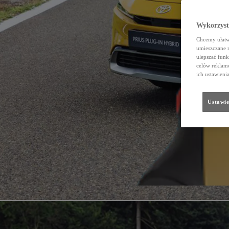
Wykorzystu
Chcemy ułatwi
umieszczane 
ulepszać funk
celów reklamo
ich ustawieni
Ustawie