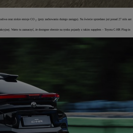
 paliwa oraz niskie emisje CO
(przy zachowaniu dużego zasięgu). Na świecie sprzedano już ponad 27 mln aut
2
trakcyjnej. Warto tu zaznaczyć, że dostępne obecnie na rynku pojazdy z takim napędem – Toyota C-HR Plug-in