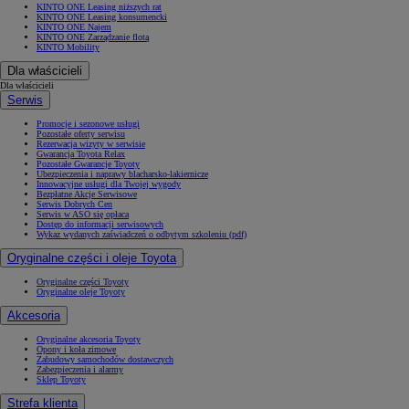
KINTO ONE Leasing niższych rat
KINTO ONE Leasing konsumencki
KINTO ONE Najem
KINTO ONE Zarządzanie flotą
KINTO Mobility
Dla właścicieli
Dla właścicieli
Serwis
Promocje i sezonowe usługi
Pozostałe oferty serwisu
Rezerwacja wizyty w serwisie
Gwarancja Toyota Relax
Pozostałe Gwarancje Toyoty
Ubezpieczenia i naprawy blacharsko-lakiernicze
Innowacyjne usługi dla Twojej wygody
Bezpłatne Akcje Serwisowe
Serwis Dobrych Cen
Serwis w ASO się opłaca
Dostęp do informacji serwisowych
Wykaz wydanych zaświadczeń o odbytym szkoleniu (pdf)
Oryginalne części i oleje Toyota
Oryginalne części Toyoty
Oryginalne oleje Toyoty
Akcesoria
Oryginalne akcesoria Toyoty
Opony i koła zimowe
Zabudowy samochodów dostawczych
Zabezpieczenia i alarmy
Sklep Toyoty
Strefa klienta