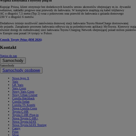
Wygoda korzystania z hybrydy plug-in
Kupując Priusa, klient otrzymuje bez dodatkowych kosztów zestaw akcesoriów obejmujący m.in. dywaniki
welurowe, nakładki progowe oraz przewody do ładowania. W komplecie znajdują się kabel trójfazowy
AC o długości 7,5 metra (Typ 2) wraz z pokrowcem oraz przewód do ładowania z gniazda domowego
230 V o długości 6 metrów.
Dodatkowo istnieje możliwość zamówienia domowej stacji ładowania Toyota HomeCharge dostosowanej
do pojazdu. Zarządzanie procesem ładowania odbywa się za pośrednictwem aplikacji MyToyota. Kierowcy mają
również dostęp do rozbudowanej sieci ładowania Toyota Charging Network obejmującej ponad milion punktów
w Europie oraz ponad 14 tysięcy w Polsce.
Cennik Toyoty Prius (RM 2026)
Kontakt
Napisz do nas
Samochody
Samochody
Samochody osobowe
Nowe Aygo X
Yaris
GR Yaris
Yaris Cross
Nowy Yaris Cross
Nowy Urban Cruiser
Corolla Hatchback
Corolla Sedan
Corolla TS Kombi
Nowa Corolla Cross
Toyota C-HR
Toyota C-HR Plug-in
Nowa Toyota C-HR+
Nowa Toyota bZ4X
Nowa Toyota bZ4X Touring
Camry
Prius
Mirai