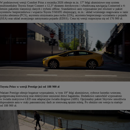
W podstawowej wersji Comfort Prius z rocznika 2026 oferuje m.in. 17” felgi aluminiowe oraz system
multimedialny Toyota Smart Connect z 12,3” ekranem dotykowym i wbudowaną nawigacją Connected z 4-
letnim pakietem transmisji danych i trybem offline. Standardowo auto wyposażone jest również w pakiet
systemów bezpieczeństwa i wsparcia Toyota T-MATE obejmujący, m.in.: układ wczesnego reagowania w razie
ryzyka zderzenia (PCS), asystenta utrzymania pasa ruchu (LTA), asystenta bezpiecznego wysiadania z pojazdu
(SEA) oraz układ awaryjnego zatrzymania pojazdu (EDSS). Cena tej wersji rozpoczyna się od 176 900 zł.
Toyota Prius w wersji Prestige już od 188 900 zł
Wariant Prestige oferuje bogatsze wyposażenie, w tym 19” felgi aluminiowe, cyfrowe lusterko wsteczne,
podgrzewaną kierownicę oraz elektrycznie unoszone drzwi bagażnika. Dodatkowo samochód wyposażono
w światła matrycowe LED oraz adaptacyjne światła drogowe (AHS). Opcjonalny pakiet Skyview umożliwia
doposażenie auta w stały panoramiczny dach ze sterowaną ręcznie roletą. Po obniżce cen wersja ta startuje
od 188 900 zł.