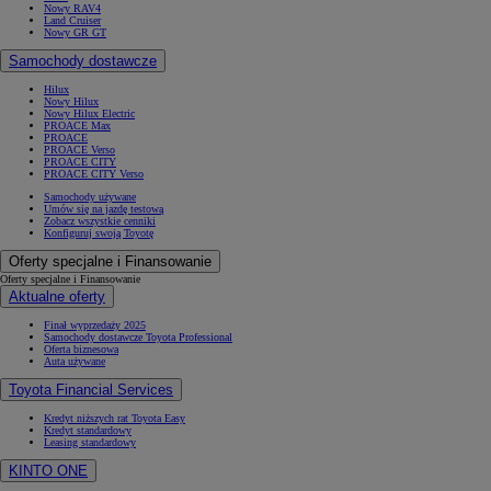
Nowy RAV4
Land Cruiser
Nowy GR GT
Samochody dostawcze
Hilux
Nowy Hilux
Nowy Hilux Electric
PROACE Max
PROACE
PROACE Verso
PROACE CITY
PROACE CITY Verso
Samochody używane
Umów się na jazdę testową
Zobacz wszystkie cenniki
Konfiguruj swoją Toyotę
Oferty specjalne i Finansowanie
Oferty specjalne i Finansowanie
Aktualne oferty
Finał wyprzedaży 2025
Samochody dostawcze Toyota Professional
Oferta biznesowa
Auta używane
Toyota Financial Services
Kredyt niższych rat Toyota Easy
Kredyt standardowy
Leasing standardowy
KINTO ONE