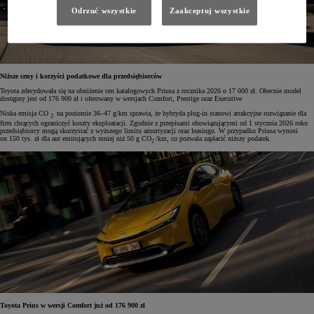
Odrzuć wszystkie
Zaakceptuj wszystkie
Niższe ceny i korzyści podatkowe dla przedsiębiorców
Toyota zdecydowała się na obniżenie cen katalogowych Priusa z rocznika 2026 o 17 000 zł. Obecnie model
dostępny jest od 176 900 zł i oferowany w wersjach Comfort, Prestige oraz Executive
Niska emisja CO
na poziomie 36–47 g/km sprawia, że hybryda plug-in stanowi atrakcyjne rozwiązanie dla
2
firm chcących ograniczyć koszty eksploatacji. Zgodnie z przepisami obowiązującymi od 1 stycznia 2026 roku
przedsiębiorcy mogą skorzystać z wyższego limitu amortyzacji oraz leasingu. W przypadku Priusa wynosi
on 150 tys. zł dla aut emitujących mniej niż 50 g CO
/km, co pozwala zapłacić niższy podatek.
2
Toyota Prius w wersji Comfort już od 176 900 zł