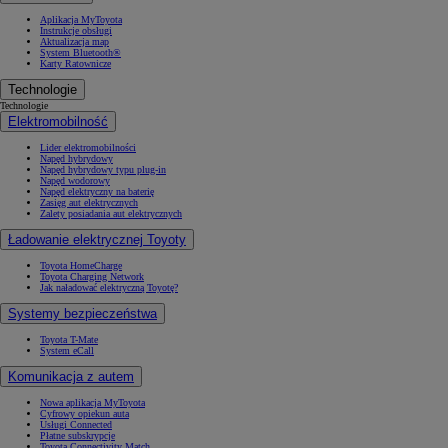
Aplikacja MyToyota
Instrukcje obsługi
Aktualizacja map
System Bluetooth®
Karty Ratownicze
Technologie
Technologie
Elektromobilność
Lider elektromobilności
Napęd hybrydowy
Napęd hybrydowy typu plug-in
Napęd wodorowy
Napęd elektryczny na baterię
Zasięg aut elektrycznych
Zalety posiadania aut elektrycznych
Ładowanie elektrycznej Toyoty
Toyota HomeCharge
Toyota Charging Network
Jak naładować elektryczną Toyotę?
Systemy bezpieczeństwa
Toyota T-Mate
System eCall
Komunikacja z autem
Nowa aplikacja MyToyota
Cyfrowy opiekun auta
Usługi Connected
Płatne subskrypcje
Toyota Connectivity Match