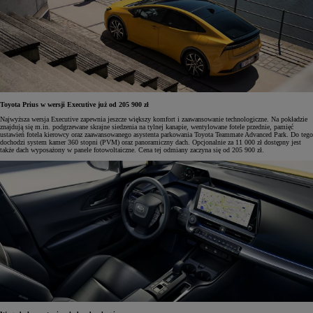
Toyota Prius w wersji Executive już od 205 900 zł
Najwyższa wersja Executive zapewnia jeszcze większy komfort i zaawansowanie technologiczne. Na pokładzie
znajdują się m.in. podgrzewane skrajne siedzenia na tylnej kanapie, wentylowane fotele przednie, pamięć
ustawień fotela kierowcy oraz zaawansowanego asystenta parkowania Toyota Teammate Advanced Park. Do tego
dochodzi system kamer 360 stopni (PVM) oraz panoramiczny dach. Opcjonalnie za 11 000 zł dostępny jest
także dach wyposażony w panele fotowoltaiczne. Cena tej odmiany zaczyna się od 205 900 zł.