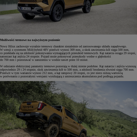
Możliwości terenowe na najwyższym poziomie
Nowy Hilux zachowuje wyraźnie terenowy charakter niezależnie od zastosowanego układu napędowego.
W wersji z systemem Mild-hybrid 48V prześwit wynosi 309 mm, a skok zawieszenia kół sięga 500 mm,
co przekłada się na zdolność pokonywania wymagających przeszkód terenowych. Kąt natarcia osiąga 29 stopni,
natomiast kąt zejścia 24 stopnie. Pojazd może pokonywać przeszkody wodne o głębokości
do 700 mm i pozostawać w zanurzeniu w wodzie nawet przez 10 minut.
W odmianie elektrycznej parametry terenowe pozostają w dużej mierze podobne. Kąt natarcia i zejścia wynoszą
odpowiednio 29 i 24 stopnie, skok zawieszenia kół to 500 mm, a zdolność brodzenia również sięga 700 mm.
Prześwit w tym wariancie wynosi 212 mm, a kąt rampowy 20 stopni, co jest nieco niższą wartością
w porównaniu z pozostałymi wersjami wynikającą z umieszczenia akumulatora pod podłogą pojazdu.