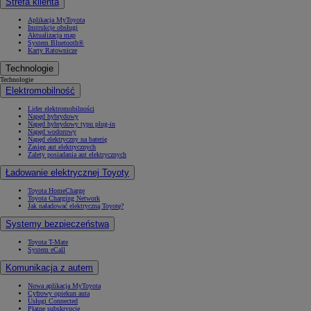
Strefa klienta
Aplikacja MyToyota
Instrukcje obsługi
Aktualizacja map
System Bluetooth®
Karty Ratownicze
Technologie
Technologie
Elektromobilność
Lider elektromobilności
Napęd hybrydowy
Napęd hybrydowy typu plug-in
Napęd wodorowy
Napęd elektryczny na baterię
Zasięg aut elektrycznych
Zalety posiadania aut elektrycznych
Ładowanie elektrycznej Toyoty
Toyota HomeCharge
Toyota Charging Network
Jak naładować elektryczną Toyotę?
Systemy bezpieczeństwa
Toyota T-Mate
System eCall
Komunikacja z autem
Nowa aplikacja MyToyota
Cyfrowy opiekun auta
Usługi Connected
Płatne subskrypcje