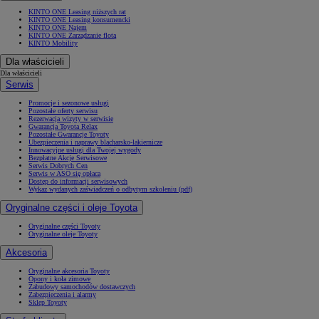
KINTO ONE Leasing niższych rat
KINTO ONE Leasing konsumencki
KINTO ONE Najem
KINTO ONE Zarządzanie flotą
KINTO Mobility
Dla właścicieli
Dla właścicieli
Serwis
Promocje i sezonowe usługi
Pozostałe oferty serwisu
Rezerwacja wizyty w serwisie
Gwarancja Toyota Relax
Pozostałe Gwarancje Toyoty
Ubezpieczenia i naprawy blacharsko-lakiernicze
Innowacyjne usługi dla Twojej wygody
Bezpłatne Akcje Serwisowe
Serwis Dobrych Cen
Serwis w ASO się opłaca
Dostęp do informacji serwisowych
Wykaz wydanych zaświadczeń o odbytym szkoleniu (pdf)
Oryginalne części i oleje Toyota
Oryginalne części Toyoty
Oryginalne oleje Toyoty
Akcesoria
Oryginalne akcesoria Toyoty
Opony i koła zimowe
Zabudowy samochodów dostawczych
Zabezpieczenia i alarmy
Sklep Toyoty