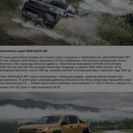
Sprawdzony napęd Mild-hybrid 48V
W nowej gamie Hiluxa dostępna jest również wersja wyposażona w zelektryfikowany układ Mild-hybrid 48V.
W tym wariancie silnik Diesla o pojemności 2,8 litra współpracuje z 48-woltowym akumulatorem litowo-
jonowym, który wspomaga jednostkę napędową. Układ rozwija maksymalnie 204 KM (150 kW) przy
3400 obr./min oraz 500 Nm momentu obrotowego dostępnego w zakresie 1600–2800 obr./min. W tej
konfiguracji ładowność wynosi 1000 kg, natomiast zdolność holowania przyczepy z hamulcem sięga 3500 kg.
Układ Mild-hybrid 48V wpływa na płynniejszą i cichszą pracę napędu, zwłaszcza podczas ruszania oraz
przyspieszania. W porównaniu z poprzednią generacją zelektryfikowany Hilux oferuje także lepszą efektywność
oraz niższą emisję CO
. Średnie zużycie paliwa utrzymuje się na poziomie 9,7–10,0 l/100 km, a emisja CO
2
2
wynosi 254–262 g/km w cyklu mieszanym WLTP.