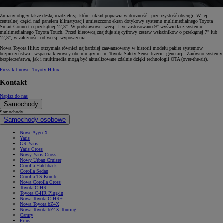
Zmiany objęły także deskę rozdzielczą, której układ poprawia widoczność i przejrzystość obsługi. W jej
centralnej części nad panelem klimatyzacji umieszczono ekran dotykowy systemu multimedialnego Toyota
Smart Connect o przekątnej 12,3". W podstawowej wersji Live zastosowano 9" wyświetlacz systemu
multimedialnego Toyota Touch. Przed kierowcą znajduje się cyfrowy zestaw wskaźników o przekątnej 7" lub
12,3", w zależności od wersji wyposażenia.
Nowa Toyota Hilux otrzymała również najbardziej zaawansowany w historii modelu pakiet systemów
bezpieczeństwa i wsparcia kierowcy obejmujący m.in. Toyota Safety Sense trzeciej generacji. Zarówno systemy
bezpieczeństwa, jak i multimedia mogą być aktualizowane zdalnie dzięki technologii OTA (over-the-air).
Press kit nowej Toyoty Hilux
Kontakt
Napisz do nas
Samochody
Samochody
Samochody osobowe
Nowe Aygo X
Yaris
GR Yaris
Yaris Cross
Nowy Yaris Cross
Nowy Urban Cruiser
Corolla Hatchback
Corolla Sedan
Corolla TS Kombi
Nowa Corolla Cross
Toyota C-HR
Toyota C-HR Plug-in
Nowa Toyota C-HR+
Nowa Toyota bZ4X
Nowa Toyota bZ4X Touring
Camry
Prius