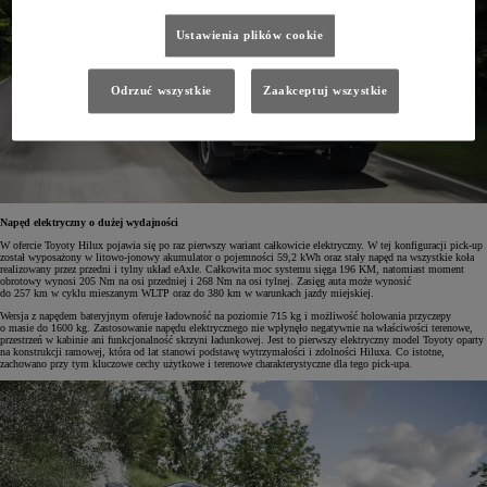
Ustawienia plików cookie
Odrzuć wszystkie
Zaakceptuj wszystkie
Napęd elektryczny o dużej wydajności
W ofercie Toyoty Hilux pojawia się po raz pierwszy wariant całkowicie elektryczny. W tej konfiguracji pick-up
został wyposażony w litowo-jonowy akumulator o pojemności 59,2 kWh oraz stały napęd na wszystkie koła
realizowany przez przedni i tylny układ eAxle. Całkowita moc systemu sięga 196 KM, natomiast moment
obrotowy wynosi 205 Nm na osi przedniej i 268 Nm na osi tylnej. Zasięg auta może wynosić
do 257 km w cyklu mieszanym WLTP oraz do 380 km w warunkach jazdy miejskiej.
Wersja z napędem bateryjnym oferuje ładowność na poziomie 715 kg i możliwość holowania przyczepy
o masie do 1600 kg. Zastosowanie napędu elektrycznego nie wpłynęło negatywnie na właściwości terenowe,
przestrzeń w kabinie ani funkcjonalność skrzyni ładunkowej. Jest to pierwszy elektryczny model Toyoty oparty
na konstrukcji ramowej, która od lat stanowi podstawę wytrzymałości i zdolności Hiluxa. Co istotne,
zachowano przy tym kluczowe cechy użytkowe i terenowe charakterystyczne dla tego pick-upa.