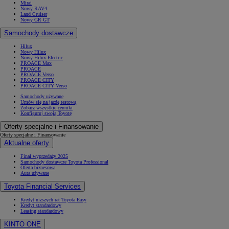
Mirai
Nowy RAV4
Land Cruiser
Nowy GR GT
Samochody dostawcze
Hilux
Nowy Hilux
Nowy Hilux Electric
PROACE Max
PROACE
PROACE Verso
PROACE CITY
PROACE CITY Verso
Samochody używane
Umów się na jazdę testową
Zobacz wszystkie cenniki
Konfiguruj swoją Toyotę
Oferty specjalne i Finansowanie
Oferty specjalne i Finansowanie
Aktualne oferty
Finał wyprzedaży 2025
Samochody dostawcze Toyota Professional
Oferta biznesowa
Auta używane
Toyota Financial Services
Kredyt niższych rat Toyota Easy
Kredyt standardowy
Leasing standardowy
KINTO ONE