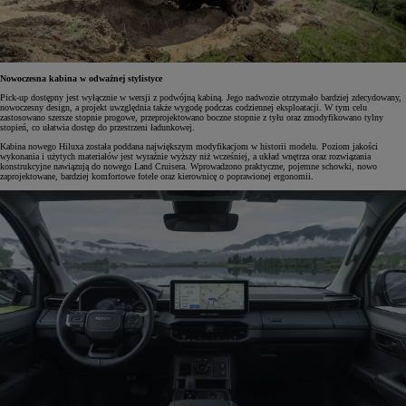
Nowoczesna kabina w odważnej stylistyce
Pick-up dostępny jest wyłącznie w wersji z podwójną kabiną. Jego nadwozie otrzymało bardziej zdecydowany,
nowoczesny design, a projekt uwzględnia także wygodę podczas codziennej eksploatacji. W tym celu
zastosowano szersze stopnie progowe, przeprojektowano boczne stopnie z tyłu oraz zmodyfikowano tylny
stopień, co ułatwia dostęp do przestrzeni ładunkowej.
Kabina nowego Hiluxa została poddana największym modyfikacjom w historii modelu. Poziom jakości
wykonania i użytych materiałów jest wyraźnie wyższy niż wcześniej, a układ wnętrza oraz rozwiązania
konstrukcyjne nawiązują do nowego Land Cruisera. Wprowadzono praktyczne, pojemne schowki, nowo
zaprojektowane, bardziej komfortowe fotele oraz kierownicę o poprawionej ergonomii.