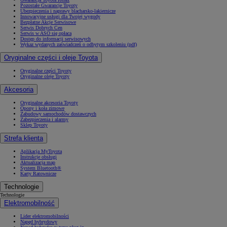
Pozostałe Gwarancje Toyoty
Ubezpieczenia i naprawy blacharsko-lakiernicze
Innowacyjne usługi dla Twojej wygody
Bezpłatne Akcje Serwisowe
Serwis Dobrych Cen
Serwis w ASO się opłaca
Dostęp do informacji serwisowych
Wykaz wydanych zaświadczeń o odbytym szkoleniu (pdf)
Oryginalne części i oleje Toyota
Oryginalne części Toyoty
Oryginalne oleje Toyoty
Akcesoria
Oryginalne akcesoria Toyoty
Opony i koła zimowe
Zabudowy samochodów dostawczych
Zabezpieczenia i alarmy
Sklep Toyoty
Strefa klienta
Aplikacja MyToyota
Instrukcje obsługi
Aktualizacja map
System Bluetooth®
Karty Ratownicze
Technologie
Technologie
Elektromobilność
Lider elektromobilności
Napęd hybrydowy