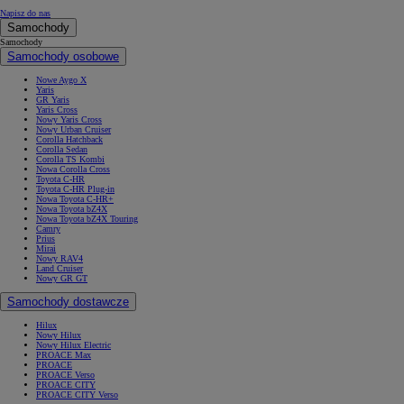
Napisz do nas
Samochody
Samochody
Samochody osobowe
Nowe Aygo X
Yaris
GR Yaris
Yaris Cross
Nowy Yaris Cross
Nowy Urban Cruiser
Corolla Hatchback
Corolla Sedan
Corolla TS Kombi
Nowa Corolla Cross
Toyota C-HR
Toyota C-HR Plug-in
Nowa Toyota C-HR+
Nowa Toyota bZ4X
Nowa Toyota bZ4X Touring
Camry
Prius
Mirai
Nowy RAV4
Land Cruiser
Nowy GR GT
Samochody dostawcze
Hilux
Nowy Hilux
Nowy Hilux Electric
PROACE Max
PROACE
PROACE Verso
PROACE CITY
PROACE CITY Verso