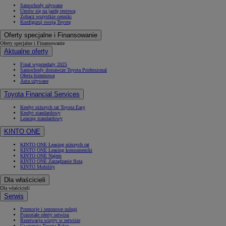
Samochody używane
Umów się na jazdę testową
Zobacz wszystkie cenniki
Konfiguruj swoją Toyotę
Oferty specjalne i Finansowanie
Oferty specjalne i Finansowanie
Aktualne oferty
Finał wyprzedaży 2025
Samochody dostawcze Toyota Professional
Oferta biznesowa
Auta używane
Toyota Financial Services
Kredyt niższych rat Toyota Easy
Kredyt standardowy
Leasing standardowy
KINTO ONE
KINTO ONE Leasing niższych rat
KINTO ONE Leasing konsumencki
KINTO ONE Najem
KINTO ONE Zarządzanie flotą
KINTO Mobility
Dla właścicieli
Dla właścicieli
Serwis
Promocje i sezonowe usługi
Pozostałe oferty serwisu
Rezerwacja wizyty w serwisie
Gwarancja Toyota Relax