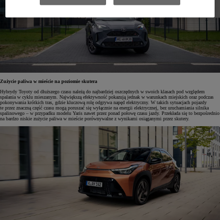
Zużycie paliwa w mieście na poziomie skutera
Hybrydy Toyoty od dłuższego czasu należą do najbardziej oszczędnych w swoich klasach pod względem
spalania w cyklu mieszanym. Największą efektywność pokazują jednak w warunkach miejskich oraz podczas
pokonywania krótkich tras, gdzie kluczową rolę odgrywa napęd elektryczny. W takich sytuacjach pojazdy
te przez znaczną część czasu mogą poruszać się wyłącznie na energii elektrycznej, bez uruchamiania silnika
spalinowego – w przypadku modelu Yaris nawet przez ponad połowę czasu jazdy. Przekłada się to bezpośrednio
na bardzo niskie zużycie paliwa w mieście porównywalne z wynikami osiąganymi przez skutery.