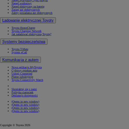
Napęd hybrydowy typu plug-in
Napęd wodorowy
Napęd elektryczny na baterię
Zasięg aut elektrycznych
Zalety posiadania aut elektrycznych
Ładowanie elektrycznej Toyoty
Toyota HomeCharge
Toyota Charging Network
Jak naładować elektryczną Toyotę?
Systemy bezpieczeństwa
Toyota T-Mate
System eCall
Komunikacja z autem
Nowa aplikacja MyToyota
Cyfrowy opiekun auta
Usługi Connected
Płatne subskrypcje
Toyota Connectivity Match
Skontaktuj się z nami
Polityka ciasteczek
Deklaracja dostępności
(Opens in new window)
(Opens in new window)
(Opens in new window)
(Opens in new window)
Copyright © Toyota 2026