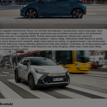
Za napędami hybrydowymi Toyoty stoi 30-letnie doświadczenie i konsekwentny rozwój technologii, która
łączy dobre osiągi z wygodą codziennego użytkowania oraz niewielkim zużyciem paliwa, bez konieczności
ładowania auta z zewnętrznego źródła. Podczas hamowania energia jest odzyskiwana i ponownie
wykorzystywana, co wpływa na mniejsze spalanie i większy zasięg. Jednocześnie układ hamulcowy pracuje
w mniej intensywnych warunkach, dzięki czemu zużywa się wolniej, co ogranicza koszty i czas serwisowania.
Silnik elektryczny wspiera jednostkę spalinową nie tylko przy ruszaniu i zwalnianiu, ale również podczas jazdy
z wyższą prędkością. W efekcie silnik benzynowy jest mniej obciążony, działa ciszej i może służyć dłużej,
co poprawia komfort podróży.
Kontakt