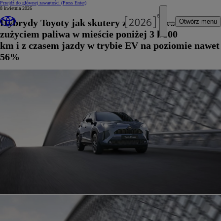
Przejdź do głównej zawartości
(Press Enter)
8 kwietnia 2026
Hybrydy Toyoty jak skutery z rekordowo niskim
Otwórz menu
zużyciem paliwa w mieście poniżej 3 l/100
km i z czasem jazdy w trybie EV na poziomie nawet
56%