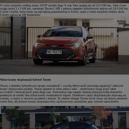
W cyklu miejskim według normy WLTP modele Aygo X oraz Yaris spalają już od 2,9 l/100 km. Yaris Cross
osiąga około 3,1 l/100 km, natomiast Toyota C-HR z pełnym napędem hybrydowym zużywa od 3,8 l/100 km.
Z kolei Corolla, która cieszy się największą popularnością w Polsce, spala w ruchu miejskim średnio około
4 litrów paliwa na 100 kilometrów.
Niższe koszty eksploatacji hybryd Toyoty
Toyoty z układem hybrydowym łączące oszczędność i wysoką efektywność pozwalają ograniczyć całkowite
koszty użytkowania pojazdu. Niższe spalanie to tylko jedna z zalet – użytkownicy mogą liczyć także
na trwałość i bezawaryjność przez długi czas. Konstrukcja tego napędu oznacza mniejszą liczbę elementów
podatnych na usterki oraz niższe koszty ewentualnych napraw. Dodatkowo części eksploatacyjne zużywają się
wolniej, a wizyty w serwisie są rzadsze i krótsze. To właśnie dlatego Toyota od lat cieszy się dużym uznaniem
wśród firm, dla których koszty utrzymania floty są kluczowym czynnikiem przy wyborze samochodów.