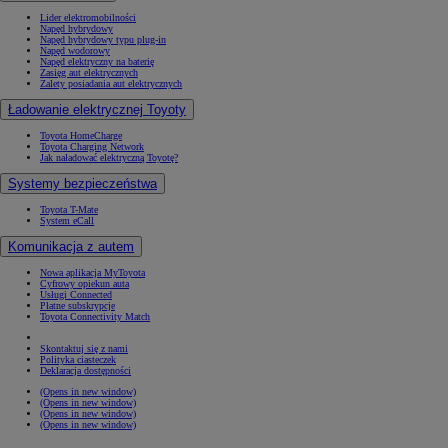
Lider elektromobilności
Napęd hybrydowy
Napęd hybrydowy typu plug-in
Napęd wodorowy
Napęd elektryczny na baterię
Zasięg aut elektrycznych
Zalety posiadania aut elektrycznych
Ładowanie elektrycznej Toyoty
Toyota HomeCharge
Toyota Charging Network
Jak naładować elektryczną Toyotę?
Systemy bezpieczeństwa
Toyota T-Mate
System eCall
Komunikacja z autem
Nowa aplikacja MyToyota
Cyfrowy opiekun auta
Usługi Connected
Płatne subskrypcje
Toyota Connectivity Match
Skontaktuj się z nami
Polityka ciasteczek
Deklaracja dostępności
(Opens in new window)
(Opens in new window)
(Opens in new window)
(Opens in new window)