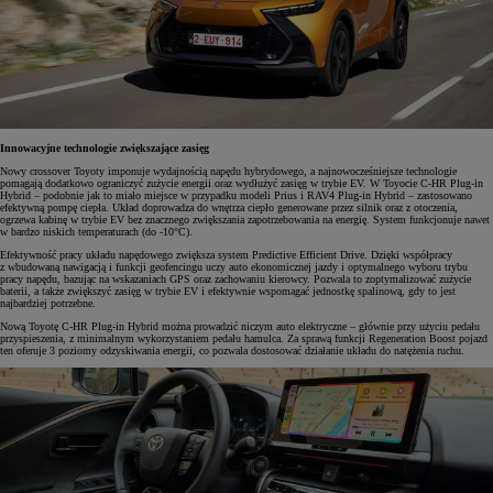
Innowacyjne technologie zwiększające zasięg
Nowy crossover Toyoty imponuje wydajnością napędu hybrydowego, a najnowocześniejsze technologie
pomagają dodatkowo ograniczyć zużycie energii oraz wydłużyć zasięg w trybie EV. W Toyocie C-HR Plug-in
Hybrid – podobnie jak to miało miejsce w przypadku modeli Prius i RAV4 Plug-in Hybrid – zastosowano
efektywną pompę ciepła. Układ
doprowadza do wnętrza ciepło generowane przez silnik oraz z otoczenia,
ogrzewa kabinę w trybie EV bez znacznego zwiększania zapotrzebowania na energię. System funkcjonuje nawet
w bardzo niskich temperaturach (do -10°C).
Efektywność pracy układu napędowego zwiększa system Predictive Efficient Drive. Dzięki współpracy
z wbudowaną nawigacją i funkcji geofencingu uczy auto ekonomicznej jazdy i optymalnego wyboru trybu
pracy napędu, bazując na wskazaniach GPS oraz zachowaniu kierowcy. Pozwala to zoptymalizować zużycie
baterii, a także zwiększyć zasięg w trybie EV i efektywnie wspomagać jednostkę spalinową, gdy to jest
najbardziej potrzebne.
Nową Toyotę C-HR Plug-in Hybrid można prowadzić niczym auto elektryczne – głównie przy użyciu pedału
przyspieszenia, z minimalnym wykorzystaniem pedału hamulca. Za sprawą funkcji Regeneration Boost pojazd
ten oferuje 3 poziomy odzyskiwania energii, co pozwala dostosować działanie układu do natężenia ruchu.