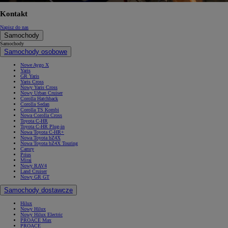
Kontakt
Napisz do nas
Samochody
Samochody
Samochody osobowe
Nowe Aygo X
Yaris
GR Yaris
Yaris Cross
Nowy Yaris Cross
Nowy Urban Cruiser
Corolla Hatchback
Corolla Sedan
Corolla TS Kombi
Nowa Corolla Cross
Toyota C-HR
Toyota C-HR Plug-in
Nowa Toyota C-HR+
Nowa Toyota bZ4X
Nowa Toyota bZ4X Touring
Camry
Prius
Mirai
Nowy RAV4
Land Cruiser
Nowy GR GT
Samochody dostawcze
Hilux
Nowy Hilux
Nowy Hilux Electric
PROACE Max
PROACE