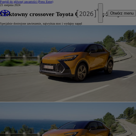
Przejdź do głównej zawartości
(Press Enter)
21 sierpnia 2024
Efektowny crossover Toyota C-HR Plug-in Hybrid
Otwórz menu
Specjalnie dostrojone zawieszenie, najwyższa moc i wydajny napęd