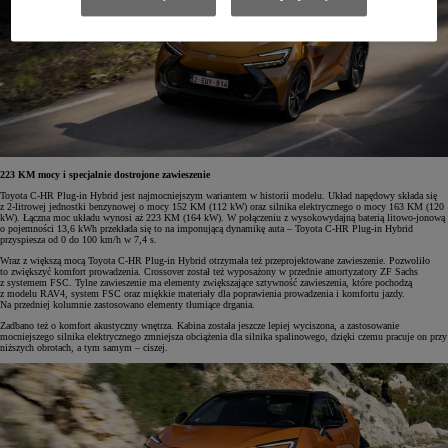
223 KM mocy i specjalnie dostrojone zawieszenie
Toyota C-HR Plug-in Hybrid jest najmocniejszym wariantem w historii modelu. Układ napędowy składa się
z 2-litrowej jednostki benzynowej o mocy 152 KM (112 kW) oraz silnika elektrycznego o mocy 163 KM (120
kW). Łączna moc układu wynosi aż 223 KM (164 kW). W połączeniu z wysokowydajną baterią litowo-jonową
o pojemności 13,6 kWh przekłada się to na imponującą dynamikę auta – Toyota C-HR Plug-in Hybrid
przyspiesza od 0 do 100 km/h w 7,4 s.
Wraz z większą mocą Toyota C-HR Plug-in Hybrid otrzymała też przeprojektowane zawieszenie. Pozwoliło
to zwiększyć komfort prowadzenia. Crossover został też wyposażony w przednie amortyzatory ZF Sachs
z systemem FSC. Tylne zawieszenie ma elementy zwiększające sztywność zawieszenia, które pochodzą
z modelu RAV4, system FSC oraz miękkie materiały dla poprawienia prowadzenia i komfortu jazdy.
Na przedniej kolumnie zastosowano elementy tłumiące drgania.
Zadbano też o komfort akustyczny wnętrza. Kabina została jeszcze lepiej wyciszona, a zastosowanie
mocniejszego silnika elektrycznego zmniejsza obciążenia dla silnika spalinowego, dzięki czemu pracuje on przy
niższych obrotach, a tym samym – ciszej.