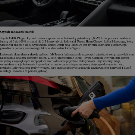
Szybkie ładowanie baterii
Toyota C-HR Plug-in Hybrid została wyposażona w ładowarkę pokładową 6,6 kW, która pozwala naładować
baterię od 0 do 100% w mniej niż 2,5 h przy użyciu ładowarki Toyota HomeCharge i kabla 3-fazowego, który
wraz z etui znajduje się w wyposażeniu każdej wersji auta. Możliwe jest również ładowanie z domowego
gniazdka za pomocą oferowanego także w standardzie kabla Type 2.
Ładowanie akumulatora ułatwia aplikacji MyToyota, która pozwala rozpocząć i zakończyć sesję, sprawdzić stan
naładowania auta oraz dostępny zasięg. Z kolei uruchomienie usługi Toyota Charging Network daje dostęp
do jednej z największych europejskich sieci ładowania pojazdów elektrycznych. Użytkownicy mogą
wyszukiwać stacje ładowania i sprawdzać w czasie rzeczywistym szczegóły dotyczące dostępności, cen,
prędkości ładowania oraz typów wtyczek. Opcjonalna subskrypcja pozwala użytkownikom korzystać i płacić
za usługi ładowania za pomocą aplikacji.