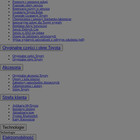
Promocje i sezonowe usługi
Pozostałe oferty serwisu
Rezerwacja wizyty w serwisie
Gwarancja Toyota Relax
Pozostałe Gwarancje Toyoty
Ubezpieczenia i naprawy blacharsko-lakiernicze
Innowacyjne usługi dla Twojej wygody
Bezpłatne Akcje Serwisowe
Serwis Dobrych Cen
Serwis w ASO się opłaca
Dostęp do informacji serwisowych
Wykaz wydanych zaświadczeń o odbytym szkoleniu (pdf)
Oryginalne części i oleje Toyota
Oryginalne części Toyoty
Oryginalne oleje Toyoty
Akcesoria
Oryginalne akcesoria Toyoty
Opony i koła zimowe
Zabudowy samochodów dostawczych
Zabezpieczenia i alarmy
Sklep Toyoty
Strefa klienta
Aplikacja MyToyota
Instrukcje obsługi
Aktualizacja map
System Bluetooth®
Karty Ratownicze
Technologie
Technologie
Elektromobilność