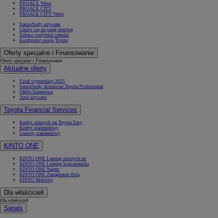
PROACE Verso
PROACE CITY
PROACE CITY Verso
Samochody używane
Umów się na jazdę testową
Zobacz wszystkie cenniki
Konfiguruj swoją Toyotę
Oferty specjalne i Finansowanie
Oferty specjalne i Finansowanie
Aktualne oferty
Finał wyprzedaży 2025
Samochody dostawcze Toyota Professional
Oferta biznesowa
Auta używane
Toyota Financial Services
Kredyt niższych rat Toyota Easy
Kredyt standardowy
Leasing standardowy
KINTO ONE
KINTO ONE Leasing niższych rat
KINTO ONE Leasing konsumencki
KINTO ONE Najem
KINTO ONE Zarządzanie flotą
KINTO Mobility
Dla właścicieli
Dla właścicieli
Serwis