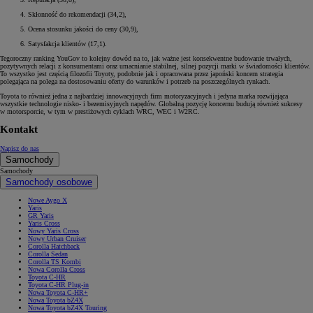
Skłonność do rekomendacji (34,2),
Ocena stosunku jakości do ceny (30,9),
Satysfakcja klientów (17,1).
Tegoroczny ranking YouGov to kolejny dowód na to, jak ważne jest konsekwentne budowanie trwałych,
pozytywnych relacji z konsumentami oraz umacnianie stabilnej, silnej pozycji marki w świadomości klientów.
To wszystko jest częścią filozofii Toyoty, podobnie jak i opracowana przez japoński koncern strategia
polegająca na polega na dostosowaniu oferty do warunków i potrzeb na poszczególnych rynkach.
Toyota to również jedna z najbardziej innowacyjnych firm motoryzacyjnych i jedyna marka rozwijająca
wszystkie technologie nisko- i bezemisyjnych napędów. Globalną pozycję koncernu budują również sukcesy
w motorsporcie, w tym w prestiżowych cyklach WRC, WEC i W2RC.
Kontakt
Napisz do nas
Samochody
Samochody
Samochody osobowe
Nowe Aygo X
Yaris
GR Yaris
Yaris Cross
Nowy Yaris Cross
Nowy Urban Cruiser
Corolla Hatchback
Corolla Sedan
Corolla TS Kombi
Nowa Corolla Cross
Toyota C-HR
Toyota C-HR Plug-in
Nowa Toyota C-HR+
Nowa Toyota bZ4X
Nowa Toyota bZ4X Touring