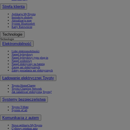
Strefa klienta
Aplikacja MyToyota
Instrukcje obsługi
Aktualizacja map
System Bluetooth®
Karty Ratownicze
Technologie
Technologie
Elektromobilność
Lider elektromobilności
Napęd hybrydowy
Napęd hybrydowy typu plug-in
Napęd wodorowy
Napęd elektryczny na baterię
Zasięg aut elektrycznych
Zalety posiadania aut elektrycznych
Ładowanie elektrycznej Toyoty
Toyota HomeCharge
Toyota Charging Network
Jak naładować elektryczną Toyotę?
Systemy bezpieczeństwa
Toyota T-Mate
System eCall
Komunikacja z autem
Nowa aplikacja MyToyota
Cyfrowy opiekun auta