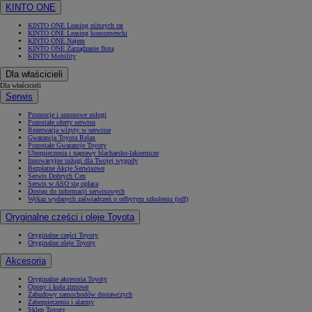
KINTO ONE
KINTO ONE Leasing niższych rat
KINTO ONE Leasing konsumencki
KINTO ONE Najem
KINTO ONE Zarządzanie flotą
KINTO Mobility
Dla właścicieli
Dla właścicieli
Serwis
Promocje i sezonowe usługi
Pozostałe oferty serwisu
Rezerwacja wizyty w serwisie
Gwarancja Toyota Relax
Pozostałe Gwarancje Toyoty
Ubezpieczenia i naprawy blacharsko-lakiernicze
Innowacyjne usługi dla Twojej wygody
Bezpłatne Akcje Serwisowe
Serwis Dobrych Cen
Serwis w ASO się opłaca
Dostęp do informacji serwisowych
Wykaz wydanych zaświadczeń o odbytym szkoleniu (pdf)
Oryginalne części i oleje Toyota
Oryginalne części Toyoty
Oryginalne oleje Toyoty
Akcesoria
Oryginalne akcesoria Toyoty
Opony i koła zimowe
Zabudowy samochodów dostawczych
Zabezpieczenia i alarmy
Sklep Toyoty