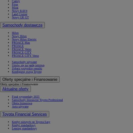
Camry
Prius
Mirai
Nowy RAV4
Land Cruiser
Nowy GR GT
Samochody dostawcze
Hilux
Nowy Hilux
Nowy Hilux Electric
PROACE Max
PROACE
PROACE Verso
PROACE CITY
PROACE CITY Verso
Samochody używane
Umów się na jazdę testową
Zobacz wszystkie cenniki
Konfiguruj swoją Toyotę
Oferty specjalne i Finansowanie
Oferty specjalne i Finansowanie
Aktualne oferty
Finał wyprzedaży 2025
Samochody dostawcze Toyota Professional
Oferta biznesowa
Auta używane
Toyota Financial Services
Kredyt niższych rat Toyota Easy
Kredyt standardowy
Leasing standardowy