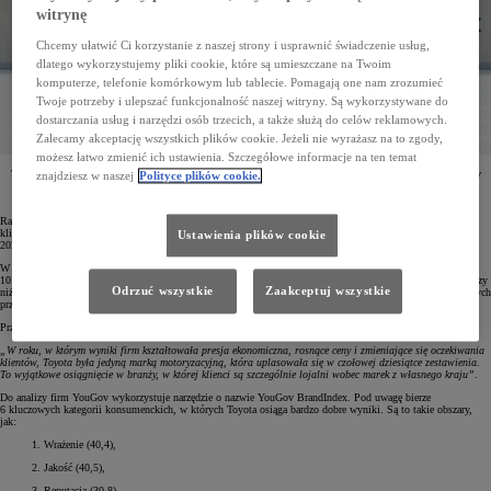
witrynę
Chcemy ułatwić Ci korzystanie z naszej strony i usprawnić świadczenie usług,
dlatego wykorzystujemy pliki cookie, które są umieszczane na Twoim
komputerze, telefonie komórkowym lub tablecie. Pomagają one nam zrozumieć
Twoje potrzeby i ulepszać funkcjonalność naszej witryny. Są wykorzystywane do
dostarczania usług i narzędzi osób trzecich, a także służą do celów reklamowych.
Zalecamy akceptację wszystkich plików cookie. Jeżeli nie wyrażasz na to zgody,
możesz łatwo zmienić ich ustawienia. Szczegółowe informacje na ten temat
Toyota po raz drugi z rzędu została uznana za najlepszą markę motoryzacyjną w rankingu YouGov
znajdziesz w naszej
Polityce plików cookie.
Best Brand. W Top10 zestawienia japoński koncern był jedynym przedstawicielem tego sektora
gospodarki. Co więcej, Toyota została nazwana globalnym motoryzacyjnym potentatem.
Ranking YouGov Best Brand powstaje w oparciu o badania konsumenckie, które analizują opinie 6 mln
klientów z 28 rynków na świecie. Najnowsze zestawienie obejmuje okres od 1 stycznia do 31 grudnia
Ustawienia plików cookie
2025 roku. Warunkiem klasyfikacyjnym dla firm była obecność przynajmniej na 10 rynkach.
W tegorocznym zestawieniu YouGov Best Brand Ranking Toyota – podobnie jak i w roku ubiegłym – zajęła
10. miejsce. Firma była również najwyżej sklasyfikowaną marką motoryzacyjną – jej wynik był o 2,8% lepszy
Odrzuć wszystkie
Zaakceptuj wszystkie
niż przed rokiem. Dane za 2025 rok pokazały, że Toyota była najlepszą marką motoryzacyjną na wielu badanych
przez YouGov rynkach, w tym w USA, Australii, Japonii, Arabii Saudyjskiej, Hiszpanii i we Włoszech.
Przedstawiciele YouGov tak mówili o tegorocznym sukcesie japońskiego koncernu:
„W roku, w którym wyniki firm kształtowała presja ekonomiczna, rosnące ceny i zmieniające się oczekiwania
klientów, Toyota była jedyną marką motoryzacyjną, która uplasowała się w czołowej dziesiątce zestawienia.
To wyjątkowe osiągnięcie w branży, w której klienci są szczególnie lojalni wobec marek z własnego kraju”.
Do analizy firm YouGov wykorzystuje narzędzie o nazwie YouGov BrandIndex. Pod uwagę bierze
6 kluczowych kategorii konsumenckich, w których Toyota osiąga bardzo dobre wyniki. Są to takie obszary,
jak:
Wrażenie (40,4),
Jakość (40,5),
Reputacja (30,8),