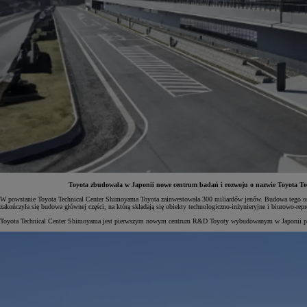
Toyota zbudowała w Japonii nowe centrum badań i rozwoju o nazwie Toyota Tec
W powstanie Toyota Technical Center Shimoyama Toyota zainwestowała 300 miliardów jenów. Budowa tego ośr
zakończyła się budowa głównej części, na którą składają się obiekty technologiczno-inżynieryjne i biurowo-
Od
81 900 zł
Toyota Technical Center Shimoyama jest pierwszym nowym centrum R&D Toyoty wybudowanym w Japonii po 
Yaris Cross
HYBRID