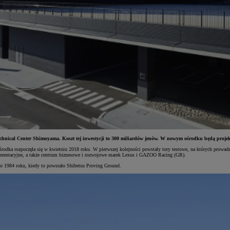
hnical Center Shimoyama. Koszt tej inwestycji to 300 miliardów jenów. W nowym ośrodku będą projekt
odka rozpoczęła się w kwietniu 2018 roku. W pierwszej kolejności powstały tory testowe, na których prow
reprezentacyjne, a także centrum biznesowe i rozwojowe marek Lexus i GAZOO Racing (GR).
1984 roku, kiedy to powstało Shibetsu Proving Ground.