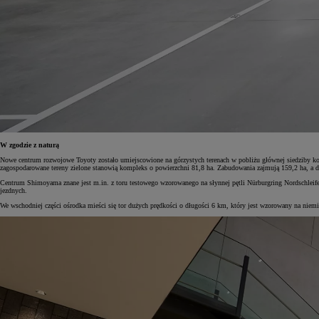
Od
105 300 zł
Corolla Hatchback
HYBRID
W zgodzie z naturą
Nowe centrum rozwojowe Toyoty zostało umiejscowione na górzystych terenach w pobliżu głównej siedziby konc
zagospodarowane tereny zielone stanowią kompleks o powierzchni 81,8 ha. Zabudowania zajmują 159,2 ha, a dro
Centrum Shimoyama znane jest m.in. z toru testowego wzorowanego na słynnej pętli Nürburgring Nordschleife
jezdnych.
We wschodniej części ośrodka mieści się tor dużych prędkości o długości 6 km, który jest wzorowany na niemi