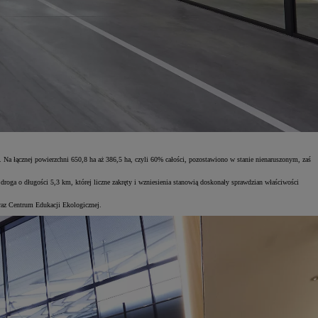
 Na łącznej powierzchni 650,8 ha aż 386,5 ha, czyli 60% całości, pozostawiono w stanie nienaruszonym, zaś
roga o długości 5,3 km, której liczne zakręty i wzniesienia stanowią doskonały sprawdzian właściwości
oraz Centrum Edukacji Ekologicznej.