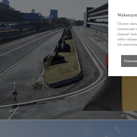
Wykorzystu
Chcemy ułatwi
umieszczane 
ulepszać funk
celów reklamo
ich ustawieni
Ustawie