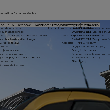
ariera
O nas
Aktualności
Kontakt
Ekobonus dla hybryd Toyoty
Oryginalne części i oleje Toyoty
KINTO ONE
zne
SUV i Terenowe
Rodzinne
Hybrydowe Plug-in
Dostawcze
 wizyty w serwisie
Oferta dla osób z niepełnosprawnościami
Oryginalne części
KINTO ONE Leasing niższyc
wisu mechanicznego
Oryginalne oleje
KINTO ONE Leasing konsu
oferta dla aut po gwarancji podstawowej
Program Sprzedaży Hurtowej Trade
KINTO ONE Najem
wisu blacharsko-lakierniczego
Trade
KINTO ONE Zarządzanie fl
 usługi sezonowe
Akcesoria
KINTO Mobility
Toyoty
Oryginalne akcesoria Toyoty
akcje serwisowe
Opony i koła zimowe
kcja serwisowa Takata
Zabudowy samochodów dostawc
owa w przypadku awarii lub kolizji
Zabezpieczenia i alarmy
 techniczne
Sklep Toyoty
dla wygody Klientów