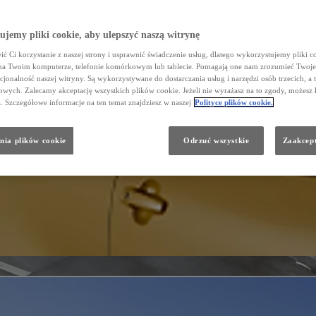
jemy pliki cookie, aby ulepszyć naszą witrynę
ć Ci korzystanie z naszej strony i usprawnić świadczenie usług, dlatego wykorzystujemy pliki co
na Twoim komputerze, telefonie komórkowym lub tablecie. Pomagają one nam zrozumieć Twoje 
cjonalność naszej witryny. Są wykorzystywane do dostarczania usług i narzędzi osób trzecich, a 
wych. Zalecamy akceptację wszystkich plików cookie. Jeżeli nie wyrażasz na to zgody, możesz 
a. Szczegółowe informacje na ten temat znajdziesz w naszej
Polityce plików cookie.
nia plików cookie
Odrzuć wszystkie
Zaakcept