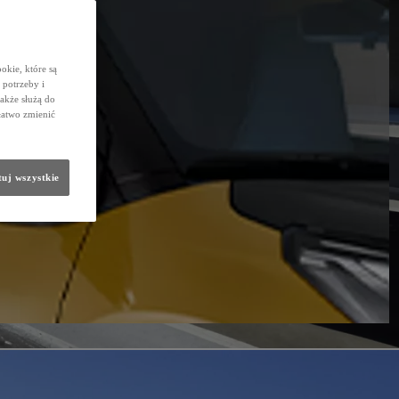
okie, które są
potrzeby i
także służą do
łatwo zmienić
uj wszystkie