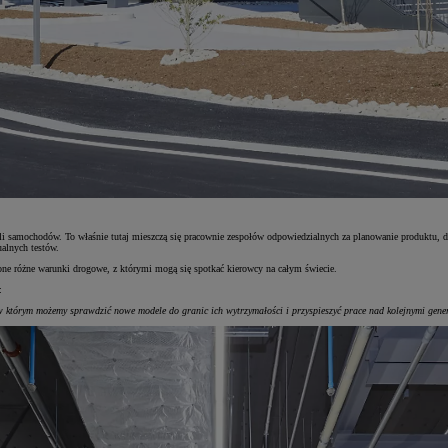
samochodów. To właśnie tutaj mieszczą się pracownie zespołów odpowiedzialnych za planowanie produktu, des
alnych testów.
ą one różne warunki drogowe, z którymi mogą się spotkać kierowcy na całym świecie.
:
w którym możemy sprawdzić nowe modele do granic ich wytrzymałości i przyspieszyć prace nad kolejnymi ge