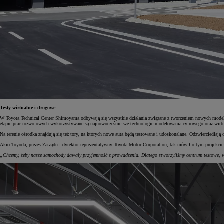
Testy wirtualne i drogowe
W Toyota Technical Center Shimoyama odbywają się wszystkie działania związane z tworzeniem nowych modeli 
etapie prac rozwojowych wykorzystywane są najnowocześniejsze technologie modelowania cyfrowego oraz wirtu
Na terenie ośrodka znajdują się też tory, na których nowe auta będą testowane i udoskonalane. Odzwierciedlaj
Akio Toyoda, prezes Zarządu i dyrektor reprezentatywny Toyota Motor Corporation, tak mówił o tym projekcie
„Chcemy, żeby nasze samochody dawały przyjemność z prowadzenia. Dlatego stworzyliśmy centrum testowe, 