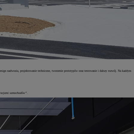
ign nadwozia, projektowanie techniczne, tworzenie prototypów oraz testowanie i dalszy rozwój. Na każdym
neracjami samochodów”.