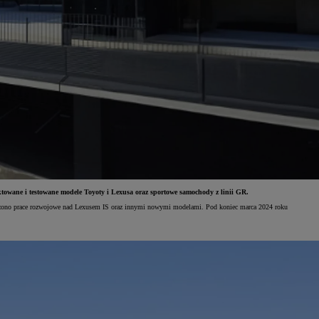
owane i testowane modele Toyoty i Lexusa oraz sportowe samochody z linii GR.
adzono prace rozwojowe nad Lexusem IS oraz innymi nowymi modelami. Pod koniec marca 2024 roku