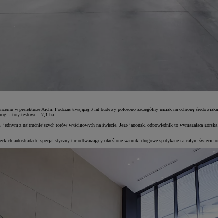
ernu w prefekturze Aichi. Podczas trwającej 6 lat budowy położono szczególny nacisk na ochronę środowiska.
gi i tory testowe – 7,1 ha.
, jednym z najtrudniejszych torów wyścigowych na świecie. Jego japoński odpowiednik to wymagająca górska d
eckich autostradach, specjalistyczny tor odtwarzający określone warunki drogowe spotykane na całym świecie 