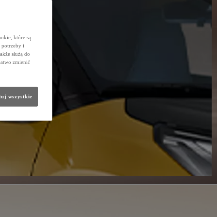
okie, które są
potrzeby i
także służą do
łatwo zmienić
uj wszystkie