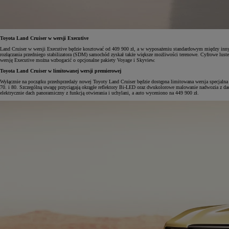
Toyota Land Cruiser w wersji Executive
Land Cruiser w wersji Executive będzie kosztować od 409 900 zł, a w wyposażeniu standardowym między innym
rozłączania przedniego stabilizatora (SDM) samochód zyskał także większe możliwości terenowe. Cyfrowe lust
wersję Executive można wzbogacić o opcjonalne pakiety Voyage i Skyview.
Toyota Land Cruiser w limitowanej wersji premierowej
Wyłącznie na początku przedsprzedaży nowej Toyoty Land Cruiser będzie dostępna limitowana wersja specjalna
70. i 80. Szczególną uwagę przyciągają okrągłe reflektory Bi-LED oraz dwukolorowe malowanie nadwozia z dach
elektrycznie dach panoramiczny z funkcją otwierania i uchylani, a auto wyceniono na 449 900 zł.