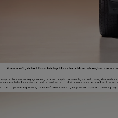
Zanim nowa Toyota Land Cruiser trafi do polskich salonów, klienci będą mogli zarezerwować swój
Jednym z obecnie najbardziej wyczekiwanych modeli na rynku jest nowa Toyota Land Cruiser, która zadebiutu
Od
81 900 zł
w najnowsze technologie ułatwiające jazdę off-roadową, pełen pakiet najnowocześniejszych multimediów ora
Cena wersji podstawowej Prado będzie zaczynać się od 319 900 zł, a w przedsprzedaży można zamówić jedną z
Yaris Cross
HYBRID