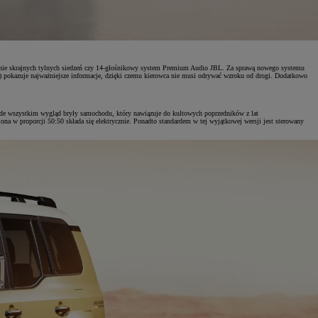
zewanie skrajnych tylnych siedzeń czy 14-głośnikowy system Premium Audio JBL. Za sprawą nowego systemu
D) pokazuje najważniejsze informacje, dzięki czemu kierowca nie musi odrywać wzroku od drogi. Dodatkowo
rzede wszystkim wygląd bryły samochodu, który nawiązuje do kultowych poprzedników z lat
na w proporcji 50:50 składa się elektrycznie. Ponadto standardem w tej wyjątkowej wersji jest sterowany