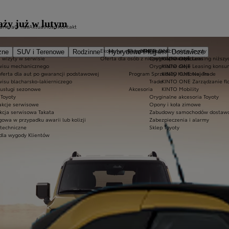
aży już w lutym
ariera
O nas
Aktualności
Kontakt
Ekobonus dla hybryd Toyoty
Oryginalne części i oleje Toyoty
KINTO ONE
zne
SUV i Terenowe
Rodzinne
Hybrydowe Plug-in
Dostawcze
 wizyty w serwisie
Oferta dla osób z niepełnosprawnościami
Oryginalne części
KINTO ONE Leasing niższyc
wisu mechanicznego
Oryginalne oleje
KINTO ONE Leasing konsu
oferta dla aut po gwarancji podstawowej
Program Sprzedaży Hurtowej Trade
KINTO ONE Najem
wisu blacharsko-lakierniczego
Trade
KINTO ONE Zarządzanie fl
 usługi sezonowe
Akcesoria
KINTO Mobility
Toyoty
Oryginalne akcesoria Toyoty
akcje serwisowe
Opony i koła zimowe
kcja serwisowa Takata
Zabudowy samochodów dostawc
owa w przypadku awarii lub kolizji
Zabezpieczenia i alarmy
 techniczne
Sklep Toyoty
dla wygody Klientów