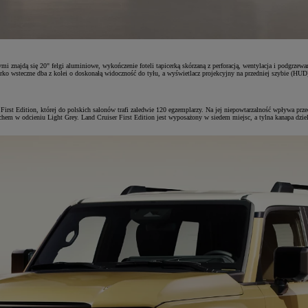
i znajdą się 20" felgi aluminiowe, wykończenie foteli tapicerką skórzaną z perforacją, wentylacja i podgr
erko wsteczne dba z kolei o doskonałą widoczność do tyłu, a wyświetlacz projekcyjny na przedniej szybie (HU
 First Edition, której do polskich salonów trafi zaledwie 120 egzemplarzy. Na jej niepowtarzalność wpływa p
em w odcieniu Light Grey. Land Cruiser First Edition jest wyposażony w siedem miejsc, a tylna kanapa dzielo