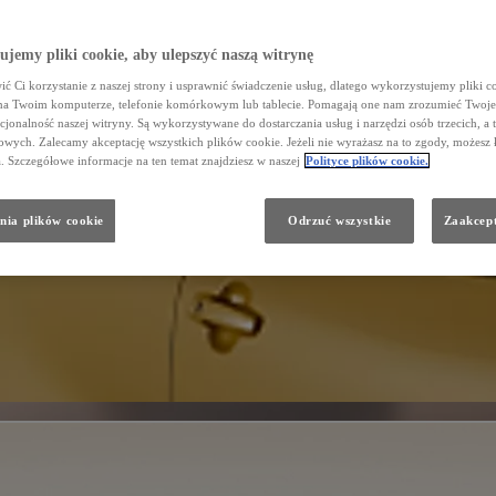
jemy pliki cookie, aby ulepszyć naszą witrynę
ć Ci korzystanie z naszej strony i usprawnić świadczenie usług, dlatego wykorzystujemy pliki co
na Twoim komputerze, telefonie komórkowym lub tablecie. Pomagają one nam zrozumieć Twoje 
cjonalność naszej witryny. Są wykorzystywane do dostarczania usług i narzędzi osób trzecich, a 
wych. Zalecamy akceptację wszystkich plików cookie. Jeżeli nie wyrażasz na to zgody, możesz 
a. Szczegółowe informacje na ten temat znajdziesz w naszej
Polityce plików cookie.
nia plików cookie
Odrzuć wszystkie
Zaakcept