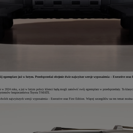
 egzemplarz już w lutym. Przedsprzedaż obejmie dwie najwyższe wersje wyposażenia – Executive oraz Fi
je w 2024 roku, a już w lutym polscy klienci będą mogli zamówić swój egzemplarz w przedsprzedaży. Ta klas
z systemów bezpieczeństwa Toyota T-MATE.
 dwóch najwyższych wersji wyposażenia – Executive oraz First Edition. Więcej szczegółów na ten temat można