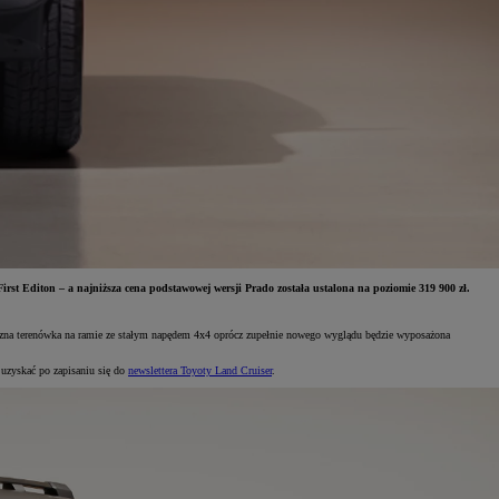
rst Editon – a najniższa cena podstawowej wersji Prado została ustalona na poziomie 319 900 zł.
yczna terenówka na ramie ze stałym napędem 4x4 oprócz zupełnie nowego wyglądu będzie wyposażona
 uzyskać po zapisaniu się do
newslettera Toyoty Land Cruiser
.