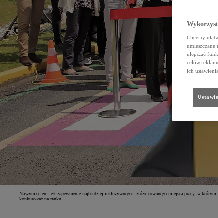
Wykorzystu
Chcemy ułatwi
umieszczane 
ulepszać funk
celów reklamo
ich ustawieni
Ustawie
Naszym celem jest zapewnienie najbardziej inkluzywnego i zróżnicowanego miejsca pracy, w którym
konkurować na rynku.