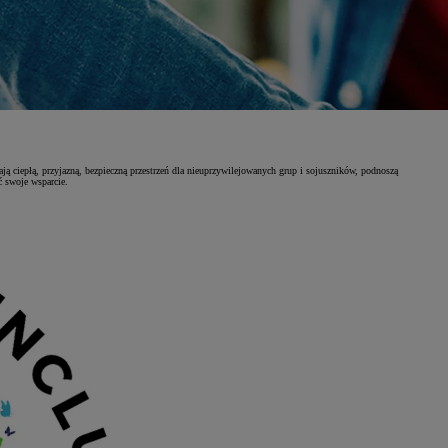
ą ciepłą, przyjazną, bezpieczną przestrzeń dla nieuprzywilejowanych grup i sojuszników, podnoszą
ć swoje wsparcie.