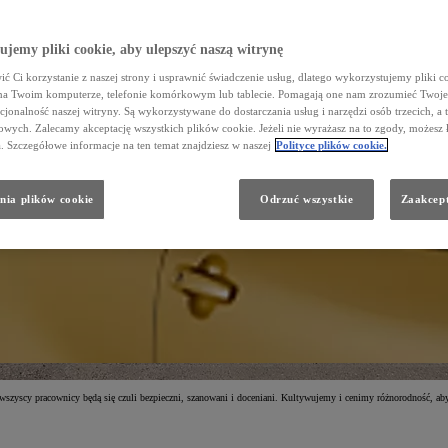
jemy pliki cookie, aby ulepszyć naszą witrynę
ć Ci korzystanie z naszej strony i usprawnić świadczenie usług, dlatego wykorzystujemy pliki co
na Twoim komputerze, telefonie komórkowym lub tablecie. Pomagają one nam zrozumieć Twoje 
cjonalność naszej witryny. Są wykorzystywane do dostarczania usług i narzędzi osób trzecich, a 
wych. Zalecamy akceptację wszystkich plików cookie. Jeżeli nie wyrażasz na to zgody, możesz 
a. Szczegółowe informacje na ten temat znajdziesz w naszej
Polityce plików cookie.
nia plików cookie
Odrzuć wszystkie
Zaakcept
 wszyscy pracownicy będą się czuli bezpieczni, szanowani i doceniani. Kultywujemy i cenimy różnorodność, a