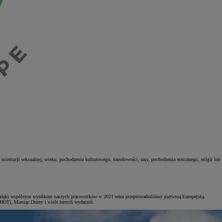
orientacji seksualnej, wieku, pochodzenia kulturowego, narodowości, rasy, pochodzenia etnicznego, religii lub
 Dzięki wspólnym wysiłkom naszych pracowników w 2021 roku przeprowadziliśmy pierwszą Europejską
AHOT), Miesiąc Dumy i wiele innych wydarzeń.