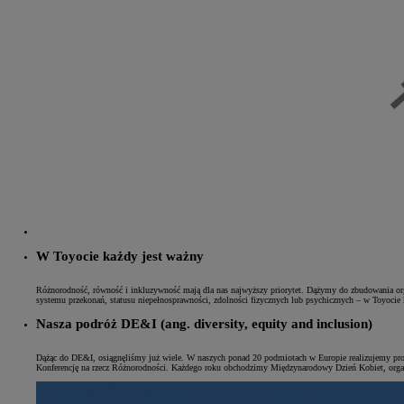
W Toyocie każdy jest ważny
Od
81 900 zł
Różnorodność, równość i inkluzywność mają dla nas najwyższy priorytet. Dążymy do zbudowania organiz
systemu przekonań, statusu niepełnosprawności, zdolności fizycznych lub psychicznych – w Toyocie 
Yaris Cross
HYBRID
Nasza podróż DE&I (ang. diversity, equity and inclusion)
Dążąc do DE&I, osiągnęliśmy już wiele. W naszych ponad 20 podmiotach w Europie realizujemy pr
Konferencję na rzecz Różnorodności. Każdego roku obchodzimy Międzynarodowy Dzień Kobiet, organ