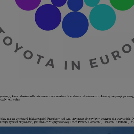
acji, która odzwierciedla całe nasze społeczeństwo. Niezależnie od tożsamości płciowej, ekspresji płciowej, 
każdy jest ważny.
ojekty mające zwiększyć inkluzywność. Pracujemy nad tym, aby nasze obiekty były dostępne dla wszystkich.
izując tydzień aktywności, jak również Międzynarodowy Dzień Przeciw Homofobii, Transfobii i Bifobii (ID