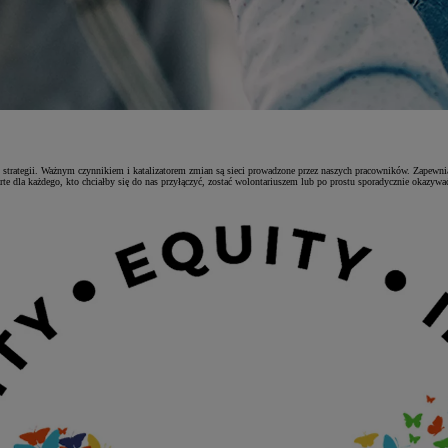
 strategii. Ważnym czynnikiem i katalizatorem zmian są sieci prowadzone przez naszych pracowników. Zapewniaj
rte dla każdego, kto chciałby się do nas przyłączyć, zostać wolontariuszem lub po prostu sporadycznie okazywa