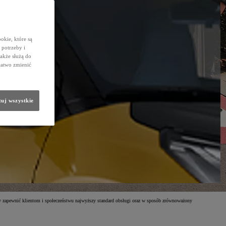
okie, które są
potrzeby i
także służą do
łatwo zmienić
uj wszystkie
by zapewnić klientom i społeczeństwu najwyższy standard obsługi oraz w sposób zrównoważony