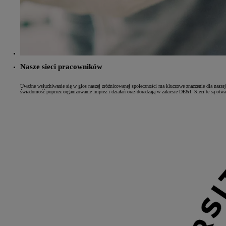
Od
105 300 zł
Corolla Hatchback
HYBRID
Nasze sieci pracowników
Uważne wsłuchiwanie się w głos naszej zróżnicowanej społeczności ma kluczowe znaczenie dla naszej
świadomość poprzez organizowanie imprez i działań oraz doradzają w zakresie DE&I. Sieci te są otwa