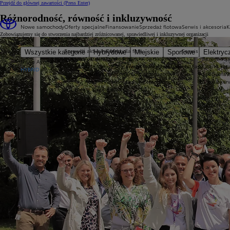
Przejdź do głównej zawartości
(Press Enter)
Różnorodność, równość i inkluzywność
Nowe samochody
Oferty specjalne
Finansowanie
Sprzedaż flotowa
Serwis i akcesoria
K
Zobowiązujemy się do stworzenia najbardziej zróżnicowanej, sprawiedliwej i inkluzywnej organizacji
Sprawdź aktualne oferty
Oferta dla firm
Serwis
Wszystkie kategorie
Hybrydowe
Miejskie
Sportowe
Elektryc
Aktualne promocje
Toyota Financial Services
Rezerwacja
Nowe Aygo X
Samochody dostawcze Toyota Professional
Kredyt niższych rat Toyota Easy
Oferta ser
HYBRID
Oferta biznesowa
Kredyt standardowy
Specjalna 
Auta używane
Leasing standardowy
Oferta ser
Rok potęgi 8 premier
Promocje i
Gwarancje 
Bezpłatne 
Globalna a
Pomoc drog
Informacje
Innowacje 