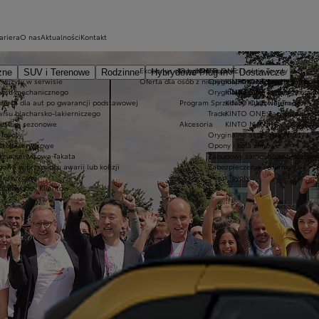
ariera
O nas
Aktualności
Kontakt
Ekobonus dla hybryd Toyoty
Oryginalne części i oleje Toyoty
KINTO ONE
zne
SUV i Terenowe
Rodzinne
Hybrydowe Plug-in
Dostawcze
 wizyty w serwisie
Oferta dla osób z niepełnosprawnościami
Oryginalne części
KINTO ONE Leasing niższyc
wisu mechanicznego
Oryginalne oleje
KINTO ONE Leasing konsu
oferta dla aut po gwarancji podstawowej
Program Sprzedaży Hurtowej Trade
KINTO ONE Najem
wisu blacharsko-lakierniczego
Trade
KINTO ONE Zarządzanie fl
 usługi sezonowe
Akcesoria
KINTO Mobility
Toyoty
Oryginalne akcesoria Toyoty
akcje serwisowe
Opony i koła zimowe
kcja serwisowa Takata
Zabudowy samochodów dostawc
owa w przypadku awarii lub kolizji
Zabezpieczenia i alarmy
 techniczne
Sklep Toyoty
dla wygody Klientów