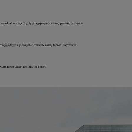
enny wkład w misję Toyoty polegającą na masowej produkcji szczęścia.
stają jednym z głównych elementów naszej filozofii zarządzania.
wana często „lean” lub „Just-In-Time”.