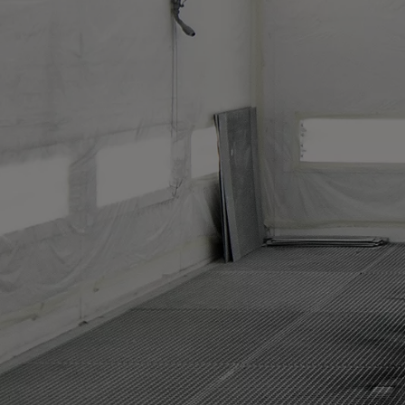
Od
105 300 zł
Corolla Hatchback
HYBRID