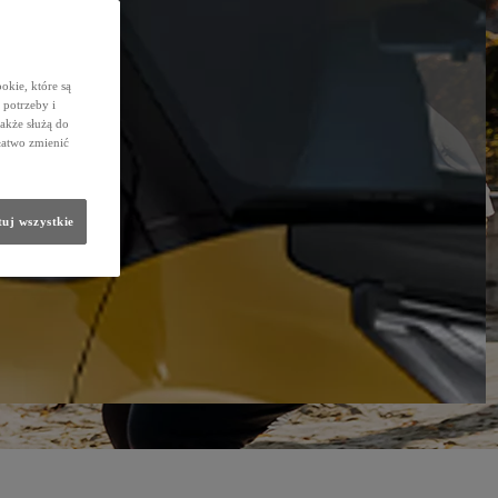
okie, które są
potrzeby i
także służą do
łatwo zmienić
uj wszystkie