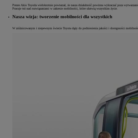
Prezes Akio Toyoda wielokrotnie powtarzał, że nasza działalność powinna wykraczać poza wytwarzanie
Pracuje też nad rozwiązaniami w zakresie mobilności, które ułatwią wszystkim życie.
Nasza wizja: tworzenie mobilności dla wszystkich
W zróżnicowanym i niepewnym świecie Toyota dąży do podniesienia jakości i dostępności mobilności