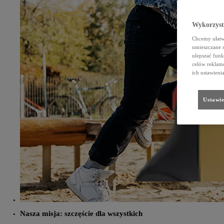
Wykorzystu
Chcemy ułatwi
umieszczane 
ulepszać funk
celów reklamo
ich ustawieni
Ustawie
Nasza misja: szczęście dla wszystkich