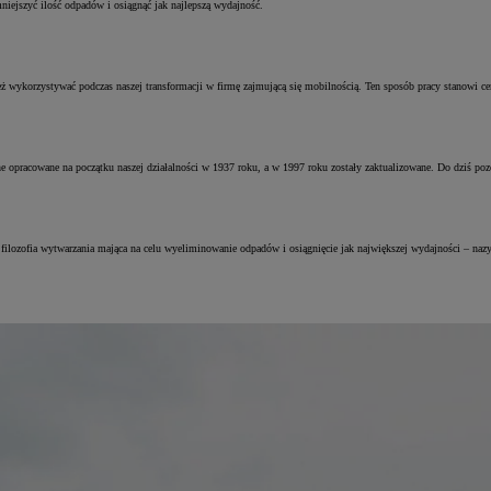
iejszyć ilość odpadów i osiągnąć jak najlepszą wydajność.
ż wykorzystywać podczas naszej transformacji w firmę zajmującą się mobilnością. Ten sposób pracy stanowi c
e opracowane na początku naszej działalności w 1937 roku, a w 1997 roku zostały zaktualizowane. Do dziś pozo
ilozofia wytwarzania mająca na celu wyeliminowanie odpadów i osiągnięcie jak największej wydajności – nazy