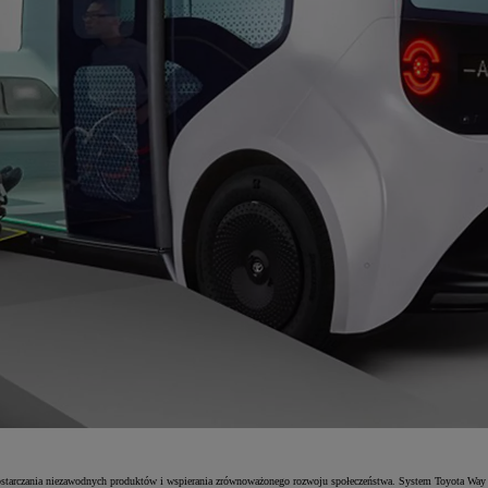
starczania niezawodnych produktów i wspierania zrównoważonego rozwoju społeczeństwa. System Toyota Way wy