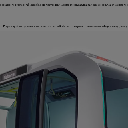
 pojazdów i produkować „szczęście dla wszystkich”. Branża motoryzacyjna cały czas się rozwija, zwłaszcza w ta
. Pragniemy stworzyć nowe możliwości dla wszystkich ludzi i wspierać zrównoważone relacje z naszą planetą