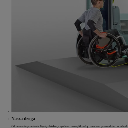
Od
81 900 zł
Yaris Cross
HYBRID
Nasza droga
Od momentu powstania Toyoty działamy zgodnie z naszą filozofią i zasadami przewodnimi w celu do