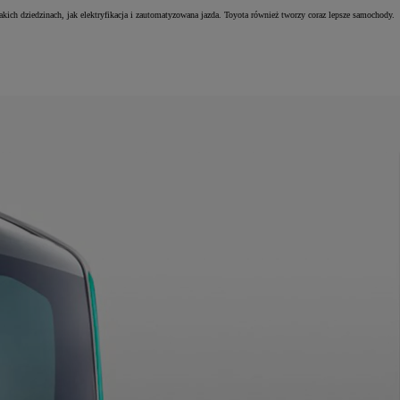
kich dziedzinach, jak elektryfikacja i zautomatyzowana jazda. Toyota również tworzy coraz lepsze samochody.
.