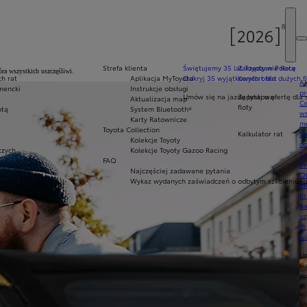
Strefa klienta
Świętujemy 35 lat Toyoty w Polsce
Zarządzanie flotą
óra wszystkich uszczęśliwi.
h rat
Aplikacja MyToyota
Odkryj 35 wyjątkowych ofert
Komfort dla dużych f
Ak
mencki
Instrukcje obsługi
pr
Umów się na jazdę testową
Zapytaj o ofertę dla 
Aktualizacja map
Ce
floty
otą
System Bluetooth®
ws
Karty Ratownicze
mo
Toyota Collection
Kalkulator rat
S
Kolekcje Toyoty
do
zych
Kolekcje Toyoty Gazoo Racing
To
FAQ
Pr
Najczęściej zadawane pytania
Of
Wykaz wydanych zaświadczeń o odbytym szkoleniu (p
KI
fi
S
u
in
w
U
si
ja
te