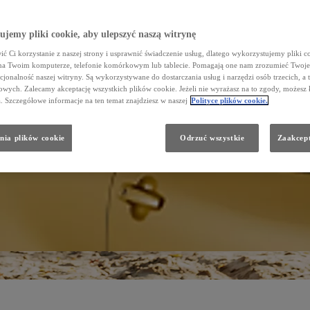
jemy pliki cookie, aby ulepszyć naszą witrynę
ć Ci korzystanie z naszej strony i usprawnić świadczenie usług, dlatego wykorzystujemy pliki co
na Twoim komputerze, telefonie komórkowym lub tablecie. Pomagają one nam zrozumieć Twoje 
cjonalność naszej witryny. Są wykorzystywane do dostarczania usług i narzędzi osób trzecich, a 
wych. Zalecamy akceptację wszystkich plików cookie. Jeżeli nie wyrażasz na to zgody, możesz 
a. Szczegółowe informacje na ten temat znajdziesz w naszej
Polityce plików cookie.
nia plików cookie
Odrzuć wszystkie
Zaakcept