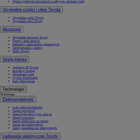
Wykaz wydanych zaświadczeń o odbytym szkoleniu (pdf)
Oryginalne części i oleje Toyota
Oryginalne części Toyoty
Oryginalne oleje Toyoty
Akcesoria
Oryginalne akcesoria Toyoty
Opony i koła zimowe
Zabudowy samochodów dostawczych
Zabezpieczenia i alarmy
Sklep Toyoty
Strefa klienta
Aplikacja MyToyota
Instrukcje obsługi
Aktualizacja map
System Bluetooth®
Karty Ratownicze
Technologie
Technologie
Elektromobilność
Lider elektromobilności
Napęd hybrydowy
Napęd hybrydowy typu plug-in
Napęd wodorowy
Napęd elektryczny na baterię
Zasięg aut elektrycznych
Zalety posiadania aut elektrycznych
Ładowanie elektrycznej Toyoty