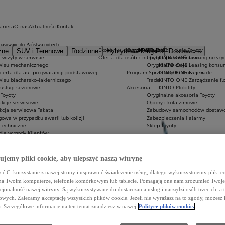
ariera
O nas
Aktualności
Kontakt
asowane do Państwa potrzeb.
Ekobonus dla hybryd Toyoty
Oryginalne części i oleje Toyoty
KINTO ONE
zne
SUV i Terenowe
Rodzinne
Hybrydowe Plug-in
Dostawcze
 wizyty w serwisie
Oferta dla osób z niepełnosprawnościami
Oryginalne części
KINTO ONE Leasing niższyc
wisu mechanicznego
Oryginalne oleje
KINTO ONE Leasing konsu
oferta dla aut po gwarancji podstawowej
Program Sprzedaży Hurtowej Trade
KINTO ONE Najem
wisu blacharsko-lakierniczego
Trade
KINTO ONE Zarządzanie fl
 usługi sezonowe
Akcesoria
KINTO Mobility
Toyoty
Oryginalne akcesoria Toyoty
akcje serwisowe
Opony i koła zimowe
kcja serwisowa Takata
Zabudowy samochodów dostawc
owa w przypadku awarii lub kolizji
Zabezpieczenia i alarmy
 techniczne
Sklep Toyoty
dla wygody Klientów
jemy pliki cookie, aby ulepszyć naszą witrynę
ć Ci korzystanie z naszej strony i usprawnić świadczenie usług, dlatego wykorzystujemy pliki co
na Twoim komputerze, telefonie komórkowym lub tablecie. Pomagają one nam zrozumieć Twoje 
ne
ubezpieczenia komunikacyjne na warunkach pakietowych
przygotowane specjalnie dla Toyoty. Pakie
cjonalność naszej witryny. Są wykorzystywane do dostarczania usług i narzędzi osób trzecich, a 
zy wartością fakturową bądź wartością z polisy AC samochodu a jego wartością rynkową. Dzięki ubezpieczeniu 
wych. Zalecamy akceptację wszystkich plików cookie. Jeżeli nie wyrażasz na to zgody, możesz 
a. Szczegółowe informacje na ten temat znajdziesz w naszej
Polityce plików cookie.