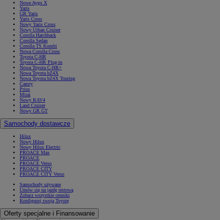
Nowe Aygo X
Yaris
GR Yaris
Yaris Cross
Nowy Yaris Cross
Nowy Urban Cruiser
Corolla Hatchback
Corolla Sedan
Corolla TS Kombi
Nowa Corolla Cross
Toyota C-HR
Toyota C-HR Plug-in
Nowa Toyota C-HR+
Nowa Toyota bZ4X
Nowa Toyota bZ4X Touring
Camry
Prius
Mirai
Nowy RAV4
Land Cruiser
Nowy GR GT
Samochody dostawcze
Hilux
Nowy Hilux
Nowy Hilux Electric
PROACE Max
PROACE
PROACE Verso
PROACE CITY
PROACE CITY Verso
Samochody używane
Umów się na jazdę testową
Zobacz wszystkie cenniki
Konfiguruj swoją Toyotę
Oferty specjalne i Finansowanie