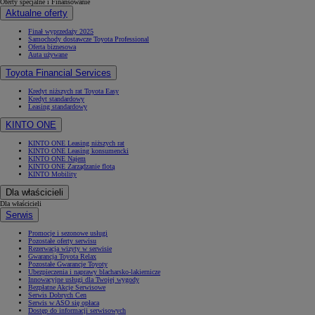
Oferty specjalne i Finansowanie
Aktualne oferty
Finał wyprzedaży 2025
Samochody dostawcze Toyota Professional
Oferta biznesowa
Auta używane
Toyota Financial Services
Kredyt niższych rat Toyota Easy
Kredyt standardowy
Leasing standardowy
KINTO ONE
KINTO ONE Leasing niższych rat
KINTO ONE Leasing konsumencki
KINTO ONE Najem
KINTO ONE Zarządzanie flotą
KINTO Mobility
Dla właścicieli
Dla właścicieli
Serwis
Od
81 900 zł
Promocje i sezonowe usługi
Yaris Cross
Pozostałe oferty serwisu
HYBRID
Rezerwacja wizyty w serwisie
Gwarancja Toyota Relax
Pozostałe Gwarancje Toyoty
Ubezpieczenia i naprawy blacharsko-lakiernicze
Innowacyjne usługi dla Twojej wygody
Bezpłatne Akcje Serwisowe
Serwis Dobrych Cen
Serwis w ASO się opłaca
Dostęp do informacji serwisowych