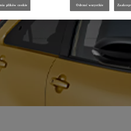
nia plików cookie
Odrzuć wszystkie
Zaakcept
Bezpłatna kalkulacja składki i szczegółowe informacje:
Robert Nawrocki
Doradca ds. ubezpieczeń
tel. +48 61 84 94 515
tel. kom. +48 696 417 320
email:
nawrocki@toyota-komorniki.pl
Toyota Komorniki Poznań
Komorniki, ul. Platynowa 2