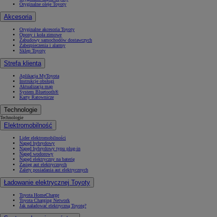
Oryginalne oleje Toyoty
Akcesoria
Oryginalne akcesoria Toyoty
Opony i koła zimowe
Zabudowy samochodów dostawczych
Zabezpieczenia i alarmy
Sklep Toyoty
Strefa klienta
Aplikacja MyToyota
Instrukcje obsługi
Aktualizacja map
System Bluetooth®
Karty Ratownicze
Technologie
Technologie
Elektromobilność
Lider elektromobilności
Napęd hybrydowy
Napęd hybrydowy typu plug-in
Napęd wodorowy
Napęd elektryczny na baterię
Zasięg aut elektrycznych
Zalety posiadania aut elektrycznych
Ładowanie elektrycznej Toyoty
Toyota HomeCharge
Toyota Charging Network
Jak naładować elektryczną Toyotę?