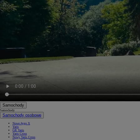
Samochody
Samochody
Samochody osobowe
Nowe Aygo X
Yaris
GR Yaris
Yaris Cross
Nowy Yaris Cross