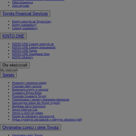
Oferta biznesowa
Auta używane
Toyota Financial Services
Kredyt niższych rat Toyota Easy
Kredyt standardowy
Leasing standardowy
KINTO ONE
KINTO ONE Leasing niższych rat
KINTO ONE Leasing konsumencki
KINTO ONE Najem
KINTO ONE Zarządzanie flotą
KINTO Mobility
Dla właścicieli
Dla właścicieli
Serwis
Promocje i sezonowe usługi
Pozostałe oferty serwisu
Rezerwacja wizyty w serwisie
Gwarancja Toyota Relax
Pozostałe Gwarancje Toyoty
Ubezpieczenia i naprawy blacharsko-lakiernicze
Innowacyjne usługi dla Twojej wygody
Bezpłatne Akcje Serwisowe
Serwis Dobrych Cen
Serwis w ASO się opłaca
Dostęp do informacji serwisowych
Wykaz wydanych zaświadczeń o odbytym szkoleniu (pdf)
Oryginalne części i oleje Toyota
Oryginalne części Toyoty