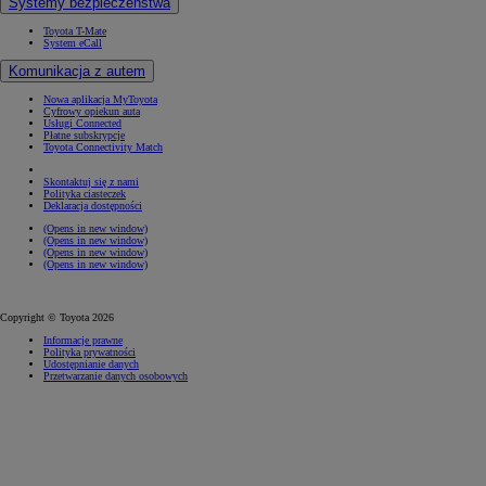
Systemy bezpieczeństwa
Toyota T-Mate
System eCall
Komunikacja z autem
Nowa aplikacja MyToyota
Cyfrowy opiekun auta
Usługi Connected
Płatne subskrypcje
Toyota Connectivity Match
Skontaktuj się z nami
Polityka ciasteczek
Deklaracja dostępności
(Opens in new window)
(Opens in new window)
(Opens in new window)
(Opens in new window)
Copyright © Toyota 2026
Informacje prawne
Polityka prywatności
Udostępnianie danych
Przetwarzanie danych osobowych