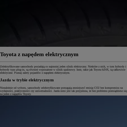
Toyota z napędem elektrycznym
Zelektryfikowane samochody posiadają co najmniej jeden silnik elektryczny. Niektóre z nich, w tym hybrydy i
hybrydy typu plug-in, są również wyposażone w silnik spalinowy. Inne, takie jak Toyota bZ4X, są całkowicie
elektryczne. Poznaj zalety pojazdów z napędem elektrycznym.
Jazda w trybie elektrycznym
Niezależnie od wyboru, samochody zelektryfikowane pomagają zmniejszyć emisję CO2 bez kompromisu na
wydajności, praktyczności czy uniwersalności. Jazda nimi jest tak przyjemna, że bez problemu przesiądziesz się
na jeden z napędów Toyoty.