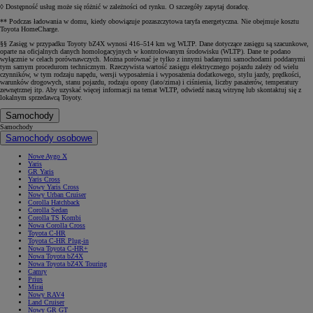
◊ Dostępność usług może się różnić w zależności od rynku. O szczegóły zapytaj doradcę.
** Podczas ładowania w domu, kiedy obowiązuje pozaszczytowa taryfa energetyczna. Nie obejmuje kosztu
Toyota HomeCharge.
§§ Zasięg w przypadku Toyoty bZ4X wynosi 416–514 km wg WLTP. Dane dotyczące zasięgu są szacunkowe,
oparte na oficjalnych danych homologacyjnych w kontrolowanym środowisku (WLTP). Dane te podano
wyłącznie w celach porównawczych. Można porównać je tylko z innymi badanymi samochodami poddanymi
tym samym procedurom technicznym. Rzeczywista wartość zasięgu elektrycznego pojazdu zależy od wielu
czynników, w tym rodzaju napędu, wersji wyposażenia i wyposażenia dodatkowego, stylu jazdy, prędkości,
warunków drogowych, stanu pojazdu, rodzaju opony (lato/zima) i ciśnienia, liczby pasażerów, temperatury
zewnętrznej itp. Aby uzyskać więcej informacji na temat WLTP, odwiedź naszą witrynę lub skontaktuj się z
lokalnym sprzedawcą Toyoty.
Samochody
Samochody
Samochody osobowe
Nowe Aygo X
Yaris
GR Yaris
Yaris Cross
Nowy Yaris Cross
Nowy Urban Cruiser
Corolla Hatchback
Corolla Sedan
Corolla TS Kombi
Nowa Corolla Cross
Toyota C-HR
Toyota C-HR Plug-in
Nowa Toyota C-HR+
Nowa Toyota bZ4X
Nowa Toyota bZ4X Touring
Camry
Prius
Mirai
Nowy RAV4
Land Cruiser
Nowy GR GT