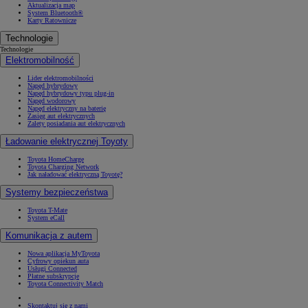
Aktualizacja map
System Bluetooth®
Karty Ratownicze
Technologie
Technologie
Elektromobilność
Lider elektromobilności
Napęd hybrydowy
Napęd hybrydowy typu plug-in
Napęd wodorowy
Napęd elektryczny na baterię
Zasięg aut elektrycznych
Zalety posiadania aut elektrycznych
Ładowanie elektrycznej Toyoty
Toyota HomeCharge
Toyota Charging Network
Jak naładować elektryczną Toyotę?
Systemy bezpieczeństwa
Toyota T-Mate
System eCall
Komunikacja z autem
Nowa aplikacja MyToyota
Cyfrowy opiekun auta
Usługi Connected
Płatne subskrypcje
Toyota Connectivity Match
Skontaktuj się z nami