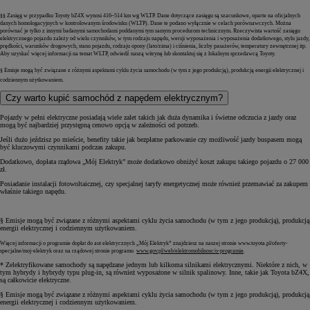
§§ Zasięg w przypadku Toyoty bZ4X wynosi 416–514 km wg WLTP. Dane dotyczące zasięgu są szacunkowe, oparte na oficjalnych
danych homologacyjnych w kontrolowanym środowisku (WLTP). Dane te podano wyłącznie w celach porównawczych. Można
porównać je tylko z innymi badanymi samochodami poddanymi tym samym procedurom technicznym. Rzeczywista wartość zasięgu
elektrycznego pojazdu zależy od wielu czynników, w tym rodzaju napędu, wersji wyposażenia i wyposażenia dodatkowego, stylu jazdy,
prędkości, warunków drogowych, stanu pojazdu, rodzaju opony (lato/zima) i ciśnienia, liczby pasażerów, temperatury zewnętrznej itp.
Aby uzyskać więcej informacji na temat WLTP, odwiedź naszą witrynę lub skontaktuj się z lokalnym sprzedawcą Toyoty.
§ Emisje mogą być związane z różnymi aspektami cyklu życia samochodu (w tym z jego produkcją), produkcją energii elektrycznej i
codziennym użytkowaniem.
Czy warto kupić samochód z napędem elektrycznym?
Pojazdy w pełni elektryczne posiadają wiele zalet takich jak duża dynamika i świetne odczucia z jazdy oraz
mogą być najbardziej przystępną cenowo opcją w zależności od potrzeb.
Jeśli dużo jeździsz po mieście, benefity takie jak bezpłatne parkowanie czy możliwość jazdy buspasem mogą
być kluczowymi czynnikami podczas zakupu.
Dodatkowo, dopłata rządowa „Mój Elektryk” może dodatkowo obniżyć koszt zakupu takiego pojazdu o 27 000
zł.
Posiadanie instalacji fotowoltaicznej, czy specjalnej taryfy energetycznej może również przemawiać za zakupem
właśnie takiego napędu.
§ Emisje mogą być związane z różnymi aspektami cyklu życia samochodu (w tym z jego produkcją), produkcją
energii elektrycznej i codziennym użytkowaniem.
Więcej informacji o programie dopłat do aut elektrycznych „Mój Elektryk” znajdziesz na naszej stronie
www.toyota.pl/oferty-
specjalne/moj-elektryk
oraz na rządowej stronie programu
www.gov.pl/web/elektromobilnosc/o-programie
.
* Zelektryfikowane samochody są napędzane jednym lub kilkoma silnikami elektrycznymi. Niektóre z nich, w
tym hybrydy i hybrydy typu plug-in, są również wyposażone w silnik spalinowy. Inne, takie jak Toyota bZ4X,
są całkowicie elektryczne.
§ Emisje mogą być związane z różnymi aspektami cyklu życia samochodu (w tym z jego produkcją), produkcją
energii elektrycznej i codziennym użytkowaniem.