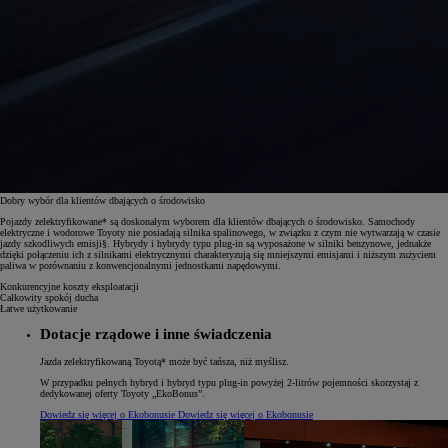
Dobry wybór dla klientów dbających o środowisko
Pojazdy zelektryfikowane* są doskonałym wyborem dla klientów dbających o środowisko. Samochody
elektryczne i wodorowe Toyoty nie posiadają silnika spalinowego, w związku z czym nie wytwarzają w czasie
jazdy szkodliwych emisji§. Hybrydy i hybrydy typu plug-in są wyposażone w silniki benzynowe, jednakże
dzięki połączeniu ich z silnikami elektrycznymi charakteryzują się mniejszymi emisjami i niższym zużyciem
paliwa w porównaniu z konwencjonalnymi jednostkami napędowymi.
Konkurencyjne koszty eksploatacji
Całkowity spokój ducha
Łatwe użytkowanie
Dotacje rządowe i inne świadczenia
Jazda zelektryfikowaną Toyotą* może być tańsza, niż myślisz.
W przypadku pełnych hybryd i hybryd typu plug-in powyżej 2-litrów pojemności skorzystaj z
dedykowanej oferty Toyoty „EkoBonus”.
Dowiedz się więcej o Ekobonusie
Dowiedz się więcej o Ekobonusie