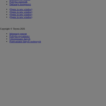
Polityka ciasteczek
Deklaracja dostępności
(Opens in new window)
(Opens in new window)
(Opens in new window)
(Opens in new window)
Copyright © Toyota 2026
Informacje prawne
Polityka prywatności
Udostępnianie danych
Przetwarzanie danych osobowych