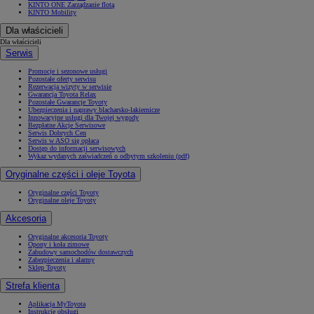
KINTO ONE Zarządzanie flotą
KINTO Mobility
Dla właścicieli
Dla właścicieli
Serwis
Promocje i sezonowe usługi
Pozostałe oferty serwisu
Rezerwacja wizyty w serwisie
Gwarancja Toyota Relax
Pozostałe Gwarancje Toyoty
Ubezpieczenia i naprawy blacharsko-lakiernicze
Innowacyjne usługi dla Twojej wygody
Bezpłatne Akcje Serwisowe
Serwis Dobrych Cen
Serwis w ASO się opłaca
Dostęp do informacji serwisowych
Wykaz wydanych zaświadczeń o odbytym szkoleniu (pdf)
Oryginalne części i oleje Toyota
Oryginalne części Toyoty
Oryginalne oleje Toyoty
Akcesoria
Oryginalne akcesoria Toyoty
Opony i koła zimowe
Zabudowy samochodów dostawczych
Zabezpieczenia i alarmy
Sklep Toyoty
Strefa klienta
Aplikacja MyToyota
Instrukcje obsługi