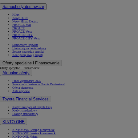
Samochody dostawcze
Hilux
Nowy Hilux
Nowy Hilux Electric
PROACE Max
PROACE
PROACE Verso
PROACE CITY
PROACE CITY Verso
Samochody używane
Umów się na jazdę testową
Zobacz wszystkie cenniki
Konfiguruj swoją Toyotę
Oferty specjalne i Finansowanie
Oferty specjalne i Finansowanie
Aktualne oferty
Finał wyprzedaży 2025
Samochody dostawcze Toyota Professional
Oferta biznesowa
Auta używane
Toyota Financial Services
Kredyt niższych rat Toyota Easy
Kredyt standardowy
Leasing standardowy
KINTO ONE
KINTO ONE Leasing niższych rat
KINTO ONE Leasing konsumencki
KINTO ONE Najem