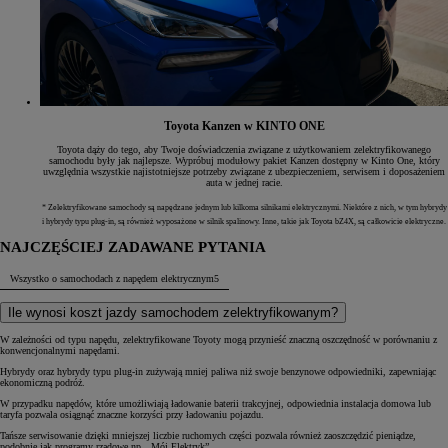
Toyota Kanzen w KINTO ONE
Toyota dąży do tego, aby Twoje doświadczenia związane z użytkowaniem zelektryfikowanego
samochodu były jak najlepsze. Wypróbuj modułowy pakiet Kanzen dostępny w Kinto One, który
uwzględnia wszystkie najistotniejsze potrzeby związane z ubezpieczeniem, serwisem i doposażeniem
auta w jednej racie.
* Zelektryfikowane samochody są napędzane jednym lub kilkoma silnikami elektrycznymi. Niektóre z nich, w tym hybrydy
i hybrydy typu plug-in, są również wyposażone w silnik spalinowy. Inne, takie jak Toyota bZ4X, są całkowicie elektryczne.
NAJCZĘŚCIEJ ZADAWANE PYTANIA
Wszystko o samochodach z napędem elektrycznym
5
Ile wynosi koszt jazdy samochodem zelektryfikowanym?
W zależności od typu napędu, zelektryfikowane Toyoty mogą przynieść znaczną oszczędność w porównaniu z
konwencjonalnymi napędami.
Hybrydy oraz hybrydy typu plug-in zużywają mniej paliwa niż swoje benzynowe odpowiedniki, zapewniając
ekonomiczną podróż.
W przypadku napędów, które umożliwiają ładowanie baterii trakcyjnej, odpowiednia instalacja domowa lub
taryfa pozwala osiągnąć znaczne korzyści przy ładowaniu pojazdu.
Tańsze serwisowanie dzięki mniejszej liczbie ruchomych części pozwala również zaoszczędzić pieniądze,
podobnie jak programy rządowe np. „Mój Elektryk”.