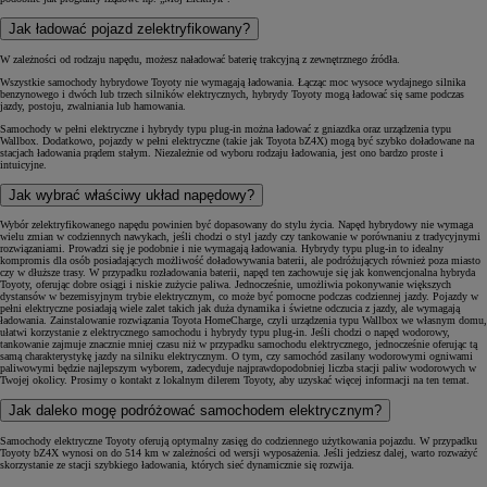
Jak ładować pojazd zelektryfikowany?
W zależności od rodzaju napędu, możesz naładować baterię trakcyjną z zewnętrznego źródła.
Wszystkie samochody hybrydowe Toyoty nie wymagają ładowania. Łącząc moc wysoce wydajnego silnika
benzynowego i dwóch lub trzech silników elektrycznych, hybrydy Toyoty mogą ładować się same podczas
jazdy, postoju, zwalniania lub hamowania.
Samochody w pełni elektryczne i hybrydy typu plug-in można ładować z gniazdka oraz urządzenia typu
Wallbox. Dodatkowo, pojazdy w pełni elektryczne (takie jak Toyota bZ4X) mogą być szybko doładowane na
stacjach ładowania prądem stałym. Niezależnie od wyboru rodzaju ładowania, jest ono bardzo proste i
intuicyjne.
Jak wybrać właściwy układ napędowy?
Wybór zelektryfikowanego napędu powinien być dopasowany do stylu życia. Napęd hybrydowy nie wymaga
wielu zmian w codziennych nawykach, jeśli chodzi o styl jazdy czy tankowanie w porównaniu z tradycyjnymi
rozwiązaniami. Prowadzi się je podobnie i nie wymagają ładowania. Hybrydy typu plug-in to idealny
kompromis dla osób posiadających możliwość doładowywania baterii, ale podróżujących również poza miasto
czy w dłuższe trasy. W przypadku rozładowania baterii, napęd ten zachowuje się jak konwencjonalna hybryda
Toyoty, oferując dobre osiągi i niskie zużycie paliwa. Jednocześnie, umożliwia pokonywanie większych
dystansów w bezemisyjnym trybie elektrycznym, co może być pomocne podczas codziennej jazdy. Pojazdy w
pełni elektryczne posiadają wiele zalet takich jak duża dynamika i świetne odczucia z jazdy, ale wymagają
ładowania. Zainstalowanie rozwiązania Toyota HomeCharge, czyli urządzenia typu Wallbox we własnym domu,
ułatwi korzystanie z elektrycznego samochodu i hybrydy typu plug-in. Jeśli chodzi o napęd wodorowy,
tankowanie zajmuje znacznie mniej czasu niż w przypadku samochodu elektrycznego, jednocześnie oferując tą
samą charakterystykę jazdy na silniku elektrycznym. O tym, czy samochód zasilany wodorowymi ogniwami
paliwowymi będzie najlepszym wyborem, zadecyduje najprawdopodobniej liczba stacji paliw wodorowych w
Twojej okolicy. Prosimy o kontakt z lokalnym dilerem Toyoty, aby uzyskać więcej informacji na ten temat.
Jak daleko mogę podróżować samochodem elektrycznym?
Samochody elektryczne Toyoty oferują optymalny zasięg do codziennego użytkowania pojazdu. W przypadku
Toyoty bZ4X wynosi on do 514 km w zależności od wersji wyposażenia. Jeśli jedziesz dalej, warto rozważyć
skorzystanie ze stacji szybkiego ładowania, których sieć dynamicznie się rozwija.