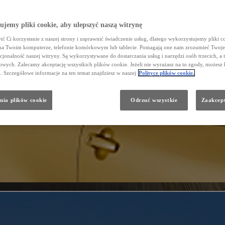
jemy pliki cookie, aby ulepszyć naszą witrynę
ć Ci korzystanie z naszej strony i usprawnić świadczenie usług, dlatego wykorzystujemy pliki co
na Twoim komputerze, telefonie komórkowym lub tablecie. Pomagają one nam zrozumieć Twoje 
cjonalność naszej witryny. Są wykorzystywane do dostarczania usług i narzędzi osób trzecich, a 
wych. Zalecamy akceptację wszystkich plików cookie. Jeżeli nie wyrażasz na to zgody, możesz 
a. Szczegółowe informacje na ten temat znajdziesz w naszej
Polityce plików cookie.
nia plików cookie
Odrzuć wszystkie
Zaakcept