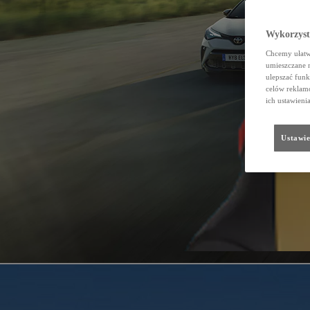
Wykorzystu
Chcemy ułatwi
umieszczane 
ulepszać funk
celów reklamo
ich ustawieni
Ustawie