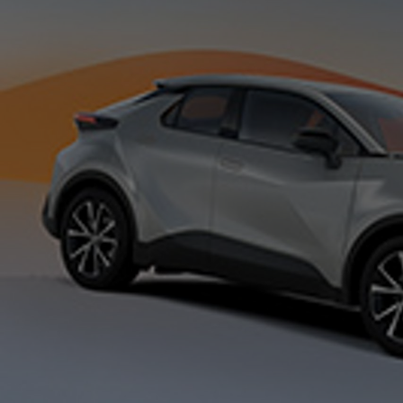
Od
81 900 zł
Yaris Cross
HYBRID