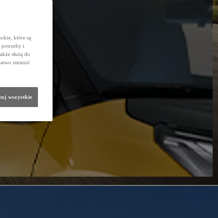
okie, które są
potrzeby i
także służą do
łatwo zmienić
uj wszystkie