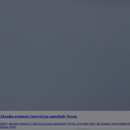
Aktualne promocje i korzyści na samochody Toyota
Odkryj aktualne promocje i korzyści na nowe samochody Toyota. Specjalne oferty dla klientów indywidualnych 
Zobacz więcej