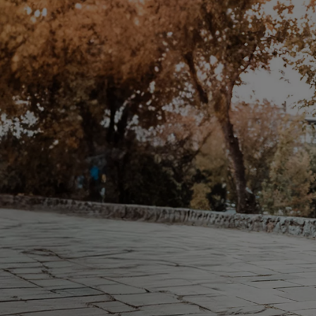
Od
105 300 zł
Corolla Hatchback
HYBRID