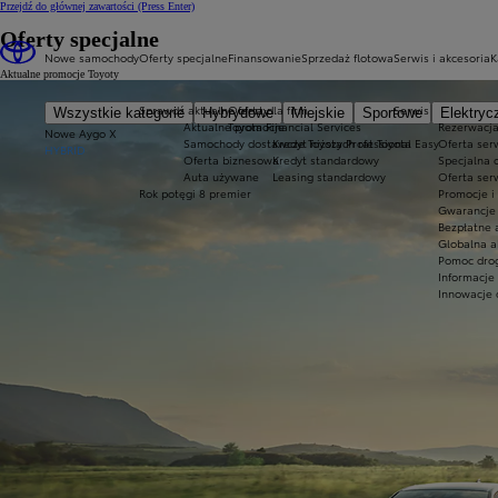
Przejdź do głównej zawartości
(Press Enter)
Oferty specjalne
Nowe samochody
Oferty specjalne
Finansowanie
Sprzedaż flotowa
Serwis i akcesoria
K
Aktualne promocje Toyoty
Sprawdź aktualne oferty
Oferta dla firm
Serwis
Wszystkie kategorie
Hybrydowe
Miejskie
Sportowe
Elektryc
Aktualne promocje
Toyota Financial Services
Rezerwacja
Nowe Aygo X
Samochody dostawcze Toyota Professional
Kredyt niższych rat Toyota Easy
Oferta ser
HYBRID
Oferta biznesowa
Kredyt standardowy
Specjalna 
Auta używane
Leasing standardowy
Oferta ser
Rok potęgi 8 premier
Promocje i
Gwarancje 
Bezpłatne 
Globalna a
Pomoc drog
Informacje
Innowacje 