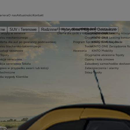
ariera
O nas
Aktualności
Kontakt
Ekobonus dla hybryd Toyoty
Oryginalne części i oleje Toyoty
KINTO ONE
zne
SUV i Terenowe
Rodzinne
Hybrydowe Plug-in
Dostawcze
 wizyty w serwisie
Oferta dla osób z niepełnosprawnościami
Oryginalne części
KINTO ONE Leasing niższyc
wisu mechanicznego
Oryginalne oleje
KINTO ONE Leasing konsu
oferta dla aut po gwarancji podstawowej
Program Sprzedaży Hurtowej Trade
KINTO ONE Najem
wisu blacharsko-lakierniczego
Trade
KINTO ONE Zarządzanie fl
 usługi sezonowe
Akcesoria
KINTO Mobility
Toyoty
Oryginalne akcesoria Toyoty
akcje serwisowe
Opony i koła zimowe
kcja serwisowa Takata
Zabudowy samochodów dostawc
owa w przypadku awarii lub kolizji
Zabezpieczenia i alarmy
 techniczne
Sklep Toyoty
dla wygody Klientów