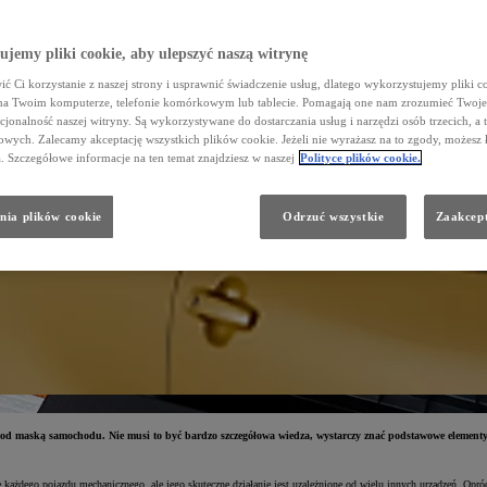
jemy pliki cookie, aby ulepszyć naszą witrynę
ć Ci korzystanie z naszej strony i usprawnić świadczenie usług, dlatego wykorzystujemy pliki co
na Twoim komputerze, telefonie komórkowym lub tablecie. Pomagają one nam zrozumieć Twoje 
cjonalność naszej witryny. Są wykorzystywane do dostarczania usług i narzędzi osób trzecich, a 
wych. Zalecamy akceptację wszystkich plików cookie. Jeżeli nie wyrażasz na to zgody, możesz 
a. Szczegółowe informacje na ten temat znajdziesz w naszej
Polityce plików cookie.
nia plików cookie
Odrzuć wszystkie
Zaakcept
 pod maską samochodu. Nie musi to być bardzo szczegółowa wiedza, wystarczy znać podstawowe element
e każdego pojazdu mechanicznego, ale jego skuteczne działanie jest uzależnione od wielu innych urządzeń. Op