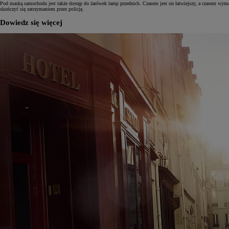
Pod maską samochodu jest także dostęp do żarówek lamp przednich. Czasem jest on łatwiejszy, a czasem wyma
skończyć się zatrzymaniem przez policję.
Dowiedz się więcej
Od
105 300 zł
Corolla Hatchback
HYBRID