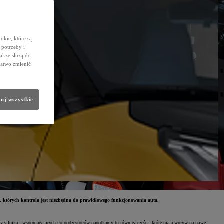
okie, które są
potrzeby i
także służą do
łatwo zmienić
uj wszystkie
y, których kontrola jest niezbędna do prawidłowego funkcjonowania auta.
rócz silnika i wspomagających go podzespołów napotkamy tu również części, które mają wpływ na nasze