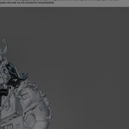
jazda obywała się bez przykrych niespodzianek.