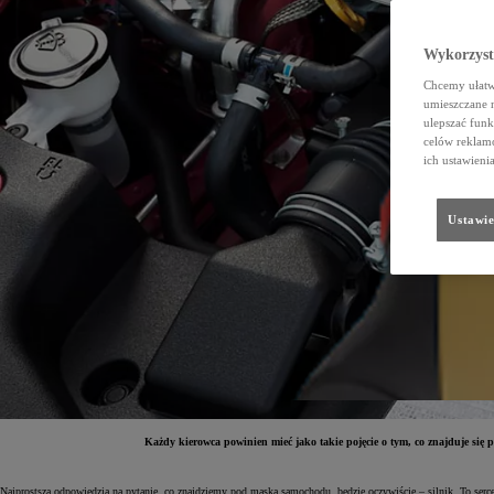
Wykorzystu
Chcemy ułatwi
umieszczane 
ulepszać funk
celów reklamo
ich ustawieni
Ustawie
Każdy kierowca powinien mieć jako takie pojęcie o tym, co znajduje się
Najprostszą odpowiedzią na pytanie, co znajdziemy pod maską samochodu, będzie oczywiście – silnik. To serc