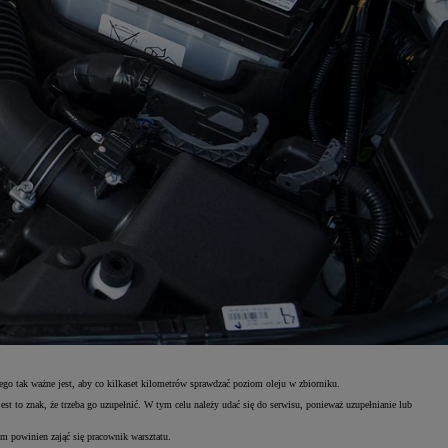
tego tak ważne jest, aby co kilkaset kilometrów sprawdzać poziom oleju w zbiorniku.
t to znak, że trzeba go uzupełnić. W tym celu należy udać się do serwisu, ponieważ uzupełnianie lub
ym powinien zająć się pracownik warsztatu.