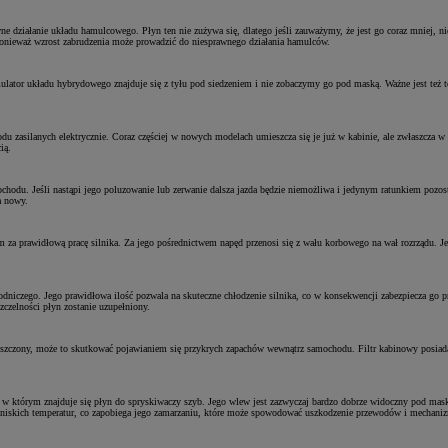
 działanie układu hamulcowego. Płyn ten nie zużywa się, dlatego jeśli zauważymy, że jest go coraz mniej, 
 ponieważ wzrost zabrudzenia może prowadzić do niesprawnego działania hamulców.
or układu hybrydowego znajduje się z tyłu pod siedzeniem i nie zobaczymy go pod maską. Ważne jest też to,
 zasilanych elektrycznie. Coraz częściej w nowych modelach umieszcza się je już w kabinie, ale zwłaszcza w s
ią.
ochodu. Jeśli nastąpi jego poluzowanie lub zerwanie dalsza jazda będzie niemożliwa i jedynym ratunkiem poz
a nowy.
za prawidłową pracę silnika. Za jego pośrednictwem napęd przenosi się z wału korbowego na wał rozrządu.
chłodniczego. Jego prawidłowa ilość pozwala na skuteczne chłodzenie silnika, co w konsekwencji zabezpiecza g
zczelności płyn zostanie uzupełniony.
czyszczony, może to skutkować pojawianiem się przykrych zapachów wewnątrz samochodu. Filtr kabinowy posiada
 w którym znajduje się płyn do spryskiwaczy szyb. Jego wlew jest zazwyczaj bardzo dobrze widoczny pod maską
o niskich temperatur, co zapobiega jego zamarzaniu, które może spowodować uszkodzenie przewodów i mechani