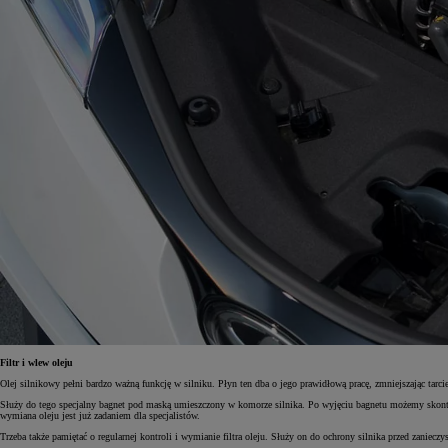
Filtr i wlew oleju
Olej silnikowy pełni bardzo ważną funkcję w silniku. Płyn ten dba o jego prawidłową pracę, zmniejszając tarc
Służy do tego specjalny bagnet pod maską umieszczony w komorze silnika. Po wyjęciu bagnetu możemy skontrolo
wymiana oleju jest już zadaniem dla specjalistów.
Trzeba także pamiętać o regularnej kontroli i wymianie filtra oleju. Służy on do ochrony silnika przed zaniec