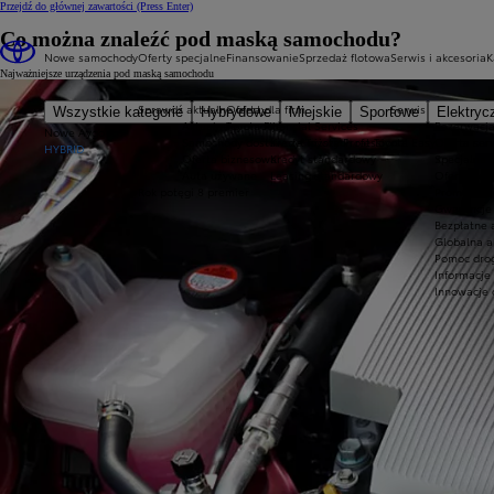
Przejdź do głównej zawartości
(Press Enter)
Co można znaleźć pod maską samochodu?
Nowe samochody
Oferty specjalne
Finansowanie
Sprzedaż flotowa
Serwis i akcesoria
K
Najważniejsze urządzenia pod maską samochodu
Sprawdź aktualne oferty
Oferta dla firm
Serwis
Wszystkie kategorie
Hybrydowe
Miejskie
Sportowe
Elektryc
Aktualne promocje
Toyota Financial Services
Rezerwacja
Nowe Aygo X
Samochody dostawcze Toyota Professional
Kredyt niższych rat Toyota Easy
Oferta ser
HYBRID
Oferta biznesowa
Kredyt standardowy
Specjalna 
Auta używane
Leasing standardowy
Oferta ser
Rok potęgi 8 premier
Promocje i
Gwarancje 
Bezpłatne 
Globalna a
Pomoc drog
Informacje
Innowacje 