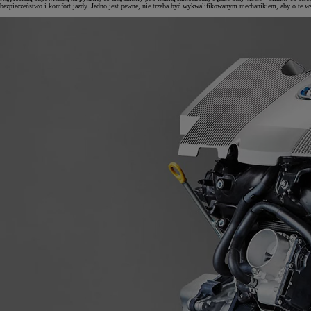
bezpieczeństwo i komfort jazdy. Jedno jest pewne, nie trzeba być wykwalifikowanym mechanikiem, aby o te ws