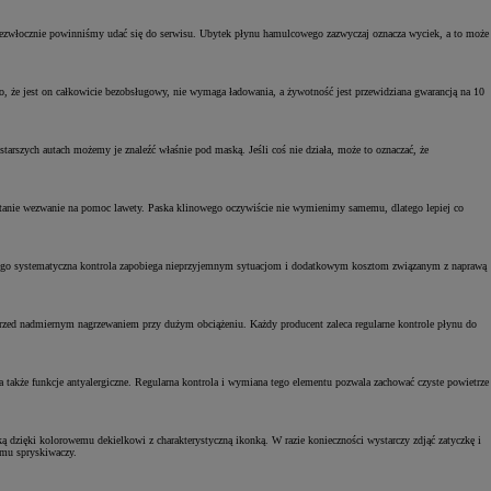
niezwłocznie powinniśmy udać się do serwisu. Ubytek płynu hamulcowego zazwyczaj oznacza wyciek, a to może
 że jest on całkowicie bezobsługowy, nie wymaga ładowania, a żywotność jest przewidziana gwarancją na 10
tarszych autach możemy je znaleźć właśnie pod maską. Jeśli coś nie działa, może to oznaczać, że
ostanie wezwanie na pomoc lawety. Paska klinowego oczywiście nie wymienimy samemu, dlatego lepiej co
 Jego systematyczna kontrola zapobiega nieprzyjemnym sytuacjom i dodatkowym kosztom związanym z naprawą
o przed nadmiernym nagrzewaniem przy dużym obciążeniu. Każdy producent zaleca regularne kontrole płynu do
 także funkcje antyalergiczne. Regularna kontrola i wymiana tego elementu pozwala zachować czyste powietrze
 dzięki kolorowemu dekielkowi z charakterystyczną ikonką. W razie konieczności wystarczy zdjąć zatyczkę i
zmu spryskiwaczy.