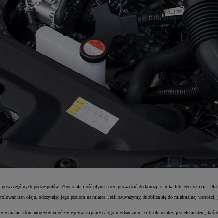
ie poszczególnych podzespołów. Zbyt mała ilość płynu może prowadzić do korozji silnika lub jego zatarcia. Dla
wać stan oleju, odczytując jego poziom na miarce. Jeśli zauważymy, że zbliża się do minimalnej wartości, jes
zyszczeniami, które mogłyby mieć zły wpływ na pracę całego mechanizmu. Filtr oleju także jest elementem, któr