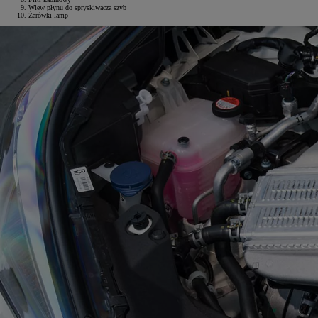
Wlew płynu do spryskiwacza szyb
Żarówki lamp