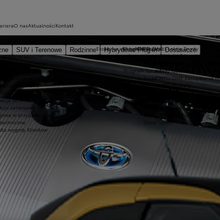
ariera
O nas
Aktualności
Kontakt
Ekobonus dla hybryd Toyoty
Oryginalne części i oleje Toyoty
KINTO ONE
zne
SUV i Terenowe
Rodzinne
Hybrydowe Plug-in
Dostawcze
 wizyty w serwisie
Oferta dla osób z niepełnosprawnościami
Oryginalne części
KINTO ONE Leasing niższyc
wisu mechanicznego
Oryginalne oleje
KINTO ONE Leasing konsu
oferta dla aut po gwarancji podstawowej
Program Sprzedaży Hurtowej Trade
KINTO ONE Najem
wisu blacharsko-lakierniczego
Trade
KINTO ONE Zarządzanie fl
 usługi sezonowe
Akcesoria
KINTO Mobility
Toyoty
Oryginalne akcesoria Toyoty
akcje serwisowe
Opony i koła zimowe
kcja serwisowa Takata
Zabudowy samochodów dostawc
owa w przypadku awarii lub kolizji
Zabezpieczenia i alarmy
 techniczne
Sklep Toyoty
dla wygody Klientów