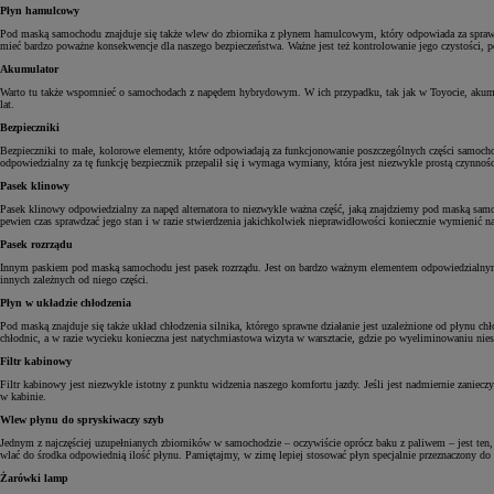
Płyn hamulcowy
Pod maską samochodu znajduje się także wlew do zbiornika z płynem hamulcowym, który odpowiada za sprawne
mieć bardzo poważne konsekwencje dla naszego bezpieczeństwa. Ważne jest też kontrolowanie jego czystości,
Akumulator
Warto tu także wspomnieć o samochodach z napędem hybrydowym. W ich przypadku, tak jak w Toyocie, akumulat
lat.
Bezpieczniki
Bezpieczniki to małe, kolorowe elementy, które odpowiadają za funkcjonowanie poszczególnych części samochodu
odpowiedzialny za tę funkcję bezpiecznik przepalił się i wymaga wymiany, która jest niezwykle prostą czynnośc
Pasek klinowy
Pasek klinowy odpowiedzialny za napęd alternatora to niezwykle ważna część, jaką znajdziemy pod maską sam
pewien czas sprawdzać jego stan i w razie stwierdzenia jakichkolwiek nieprawidłowości koniecznie wymienić n
Pasek rozrządu
Innym paskiem pod maską samochodu jest pasek rozrządu. Jest on bardzo ważnym elementem odpowiedzialnym 
innych zależnych od niego części.
Płyn w układzie chłodzenia
Pod maską znajduje się także układ chłodzenia silnika, którego sprawne działanie jest uzależnione od płynu 
chłodnic, a w razie wycieku konieczna jest natychmiastowa wizyta w warsztacie, gdzie po wyeliminowaniu nies
Filtr kabinowy
Filtr kabinowy jest niezwykle istotny z punktu widzenia naszego komfortu jazdy. Jeśli jest nadmiernie zanie
w kabinie.
Wlew płynu do spryskiwaczy szyb
Jednym z najczęściej uzupełnianych zbiorników w samochodzie – oczywiście oprócz baku z paliwem – jest ten,
wlać do środka odpowiednią ilość płynu. Pamiętajmy, w zimę lepiej stosować płyn specjalnie przeznaczony d
Żarówki lamp