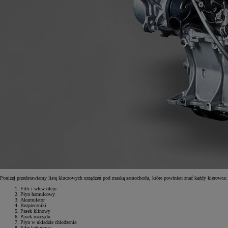
Od
81 900 zł
Yaris Cross
Poniżej przedstawiamy listę kluczowych urządzeń pod maską samochodu, które powinien znać każdy kierowca:
HYBRID
Filtr i wlew oleju
Płyn hamulcowy
Akumulator
Bezpieczniki
Pasek klinowy
Pasek rozrządu
Płyn w układzie chłodzenia
Filtr kabinowy