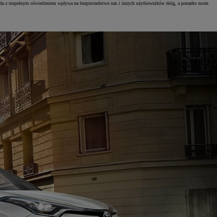
azda z niepełnym oświetleniem wpływa na bezpieczeństwo nas i innych użytkowników dróg, a ponadto może