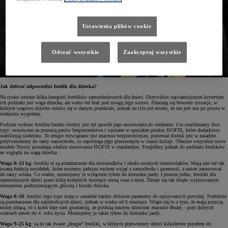
Ustawienia plików cookie
Odrzuć wszystkie
Zaakceptuj wszystkie
Jak dobrać odpowiedni fotelik dla dziecka?
Na rynku istnieje kilka kategorii fotelików samochodowych dla dzieci. Oczywiście najważniejszym kryterium
ich podziału jest waga dziecka, ale warto też brać pod uwagę jego wzrost. Zdarzają się bowiem sytuacje, w
których wagowo dziecko mieści się w danym przedziale, jednak na tyle już urosło, że nie jest mu po prostu w
siedzisku wygodnie.
Podczas wyboru fotelika bardzo istotny jest też sposób jego mocowania do siedzenia. I tu rozróżniamy dwa
typy: mocowane za pomocą pasów bezpieczeństwa i wpinane w specjalne punkty ISOFIX, które dodatkowo
stabilizują siedzisko. To drugie rozwiązanie jest znacznie bezpieczniejsze, ponieważ fotelik jest w zasadzie
przytwierdzony do ramy samochodu, co zapobiega jego przesunięciu w czasie kolizji. Obecnie wszystkie nowe
modele Toyoty posiadają właśnie mocowania ISOFIX w standardzie. Przejdźmy jednak do podziału fotelików
ze względu na wagę dziecka.
Waga 0–13 kg
: foteliki te są przeznaczone dla noworodków i około rocznych niemowlaków. Mają one też tak
zwaną funkcję nosidełek, które możemy jednym ruchem wyjąć z samochodu i przenosić, a nawet zamocować
do ramy wózka. Co ważne, montujemy je wyłącznie tyłem do kierunku jazdy. I jeszcze jedno, foteliki dla
najmniejszych dzieci przez kilka kolejnych miesięcy rosną wraz z nimi. Dzieje się tak dzięki wyjmowanym
elementom podtrzymującym główkę i boczki dziecka.
Waga 0–18
: foteliki tego typu mają w zasadzie bardzo zbliżone parametry do opisywanych powyżej. Podobnie
są przeznaczone dla najmłodszych dzieci, jednak w wieku od 6 miesięcy. Wiąże się to z tym, że mają pozycję
mniej leżącą, co z kolei daje nam gwarancję, że posłużą naszym dzieciom znacznie dłużej – przy dobrych
wiatrach nawet do 4. roku życia. Montujemy je także tyłem do kierunku jazdy.
Waga 9–25 kg
: są to tak zwane „drugie” foteliki, w których przewozimy dzieci kilkuletnie przodem do