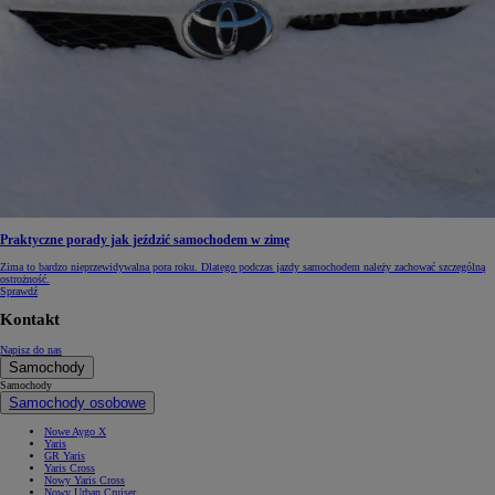
Praktyczne porady jak jeździć samochodem w zimę
Zima to bardzo nieprzewidywalna pora roku. Dlatego podczas jazdy samochodem należy zachować szczególną
ostrożność.
Sprawdź
Kontakt
Napisz do nas
Samochody
Samochody
Samochody osobowe
Nowe Aygo X
Yaris
GR Yaris
Yaris Cross
Nowy Yaris Cross
Nowy Urban Cruiser