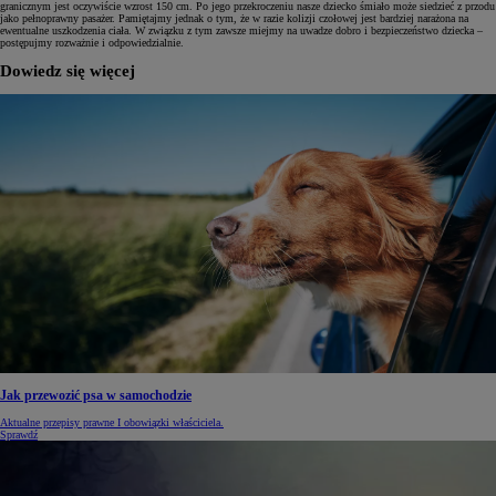
granicznym jest oczywiście wzrost 150 cm. Po jego przekroczeniu nasze dziecko śmiało może siedzieć z przodu
jako pełnoprawny pasażer. Pamiętajmy jednak o tym, że w razie kolizji czołowej jest bardziej narażona na
ewentualne uszkodzenia ciała. W związku z tym zawsze miejmy na uwadze dobro i bezpieczeństwo dziecka –
postępujmy rozważnie i odpowiedzialnie.
Dowiedz się więcej
Jak przewozić psa w samochodzie
Aktualne przepisy prawne I obowiązki właściciela.
Sprawdź