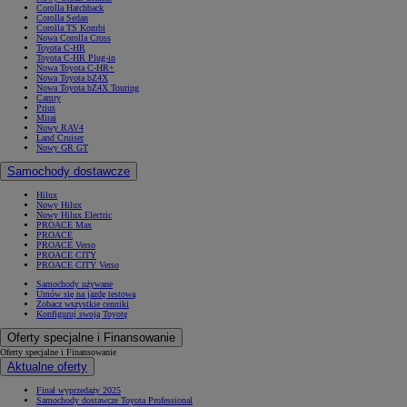
Corolla Hatchback
Corolla Sedan
Corolla TS Kombi
Nowa Corolla Cross
Toyota C-HR
Toyota C-HR Plug-in
Nowa Toyota C-HR+
Nowa Toyota bZ4X
Nowa Toyota bZ4X Touring
Camry
Prius
Mirai
Nowy RAV4
Land Cruiser
Nowy GR GT
Samochody dostawcze
Hilux
Nowy Hilux
Nowy Hilux Electric
PROACE Max
PROACE
PROACE Verso
PROACE CITY
PROACE CITY Verso
Samochody używane
Umów się na jazdę testową
Zobacz wszystkie cenniki
Konfiguruj swoją Toyotę
Oferty specjalne i Finansowanie
Oferty specjalne i Finansowanie
Aktualne oferty
Finał wyprzedaży 2025
Samochody dostawcze Toyota Professional