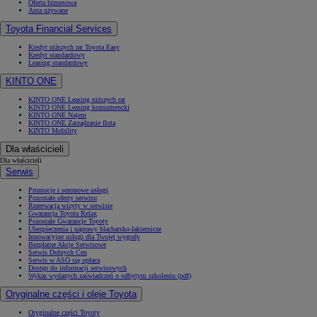
Oferta biznesowa
Auta używane
Toyota Financial Services
Kredyt niższych rat Toyota Easy
Kredyt standardowy
Leasing standardowy
KINTO ONE
KINTO ONE Leasing niższych rat
KINTO ONE Leasing konsumencki
KINTO ONE Najem
KINTO ONE Zarządzanie flotą
KINTO Mobility
Dla właścicieli
Dla właścicieli
Serwis
Promocje i sezonowe usługi
Pozostałe oferty serwisu
Rezerwacja wizyty w serwisie
Gwarancja Toyota Relax
Pozostałe Gwarancje Toyoty
Ubezpieczenia i naprawy blacharsko-lakiernicze
Innowacyjne usługi dla Twojej wygody
Bezpłatne Akcje Serwisowe
Serwis Dobrych Cen
Serwis w ASO się opłaca
Dostęp do informacji serwisowych
Wykaz wydanych zaświadczeń o odbytym szkoleniu (pdf)
Oryginalne części i oleje Toyota
Oryginalne części Toyoty