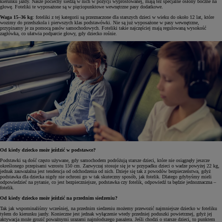
kierunku jazdy. Nasze pociechy siedzą w nich w pozycji wyprostowanej, mają też specjalne osłony boczne na
głowę. Foteliki te wyposażone są w pięciopunktowe wewnętrzne pasy dodatkowe.
Waga 15–36 kg
: foteliki z tej kategorii są przeznaczone dla starszych dzieci w wieku do około 12 lat, które
wozimy do przedszkola i pierwszych klas podstawówki. Nie są już wyposażone w pasy wewnętrzne,
przypinamy je za pomocą pasów samochodowych. Foteliki takie najczęściej mają regulowaną wysokość
zagłówka, co ułatwia podparcie głowy, gdy dziecko rośnie.
Od kiedy dziecko może jeździć w podstawce?
Podstawki są dość często używane, gdy samochodem podróżują starsze dzieci, które nie osiągnęły jeszcze
określonego przepisami wzrostu 150 cm. Zazwyczaj stosuje się je w przypadku dzieci o wadze powyżej 22 kg,
jednak zauważalna jest tendencja od odchodzenia od nich. Dzieje się tak z powodów bezpieczeństwa, gdyż
podstawka dla dziecka nigdy nie ochroni go w tak skuteczny sposób, jak fotelik. Dlatego gdybyśmy mieli
odpowiedzieć na pytanie, co jest bezpieczniejsze, podstawka czy fotelik, odpowiedź ta będzie jednoznaczna –
fotelik.
Od kiedy dziecko może jeździć na przednim siedzeniu?
Tak jak wspominaliśmy wcześniej, na przednim siedzeniu możemy przewozić najmniejsze dziecko w foteliku
tyłem do kierunku jazdy. Konieczne jest jednak wyłączenie wtedy przedniej poduszki powietrznej, gdyż jej
aktywacja może grozić poważnymi urazami najmłodszego pasażera. Jeśli chodzi o starsze dzieci, to punktem