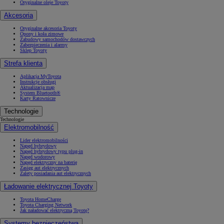
Oryginalne oleje Toyoty
Akcesoria
Oryginalne akcesoria Toyoty
Opony i koła zimowe
Zabudowy samochodów dostawczych
Zabezpieczenia i alarmy
Sklep Toyoty
Strefa klienta
Aplikacja MyToyota
Instrukcje obsługi
Aktualizacja map
System Bluetooth®
Karty Ratownicze
Technologie
Technologie
Elektromobilność
Lider elektromobilności
Napęd hybrydowy
Napęd hybrydowy typu plug-in
Napęd wodorowy
Napęd elektryczny na baterię
Zasięg aut elektrycznych
Zalety posiadania aut elektrycznych
Ładowanie elektrycznej Toyoty
Toyota HomeCharge
Toyota Charging Network
Jak naładować elektryczną Toyotę?
Systemy bezpieczeństwa