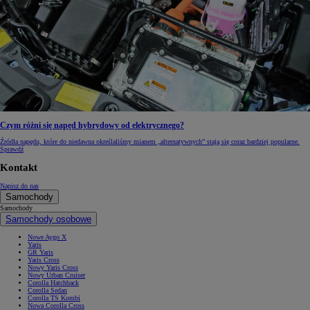
Czym różni się napęd hybrydowy od elektrycznego?
Źródła napędu, które do niedawna określaliśmy mianem „alternatywnych” stają się coraz bardziej popularne.
Sprawdź
Kontakt
Napisz do nas
Samochody
Samochody
Samochody osobowe
Nowe Aygo X
Yaris
GR Yaris
Yaris Cross
Nowy Yaris Cross
Nowy Urban Cruiser
Corolla Hatchback
Corolla Sedan
Corolla TS Kombi
Nowa Corolla Cross