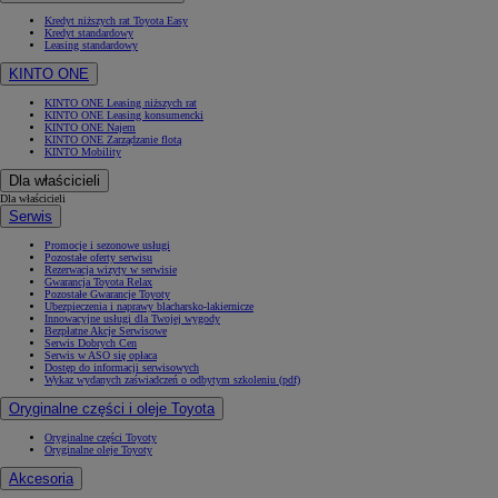
Kredyt niższych rat Toyota Easy
Kredyt standardowy
Leasing standardowy
KINTO ONE
KINTO ONE Leasing niższych rat
KINTO ONE Leasing konsumencki
KINTO ONE Najem
KINTO ONE Zarządzanie flotą
KINTO Mobility
Dla właścicieli
Dla właścicieli
Serwis
Promocje i sezonowe usługi
Pozostałe oferty serwisu
Rezerwacja wizyty w serwisie
Gwarancja Toyota Relax
Pozostałe Gwarancje Toyoty
Ubezpieczenia i naprawy blacharsko-lakiernicze
Innowacyjne usługi dla Twojej wygody
Bezpłatne Akcje Serwisowe
Serwis Dobrych Cen
Serwis w ASO się opłaca
Dostęp do informacji serwisowych
Wykaz wydanych zaświadczeń o odbytym szkoleniu (pdf)
Oryginalne części i oleje Toyota
Oryginalne części Toyoty
Oryginalne oleje Toyoty
Akcesoria