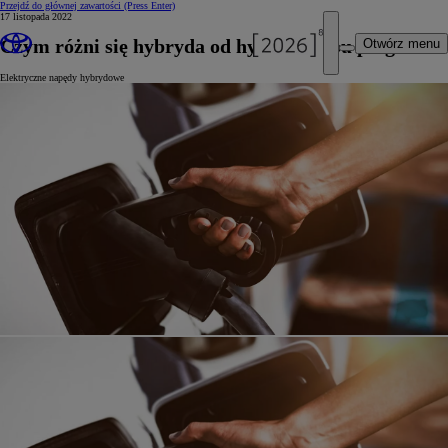
Przejdź do głównej zawartości
(Press Enter)
17 listopada 2022
Czym różni się hybryda od hybrydy typu plug-in
Otwórz menu
Elektryczne napędy hybrydowe