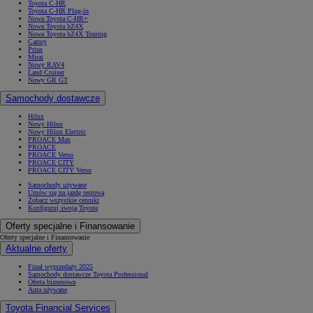
Toyota C-HR
Toyota C-HR Plug-in
Nowa Toyota C-HR+
Nowa Toyota bZ4X
Nowa Toyota bZ4X Touring
Camry
Prius
Mirai
Nowy RAV4
Land Cruiser
Nowy GR GT
Samochody dostawcze
Hilux
Nowy Hilux
Nowy Hilux Electric
PROACE Max
PROACE
PROACE Verso
PROACE CITY
PROACE CITY Verso
Samochody używane
Umów się na jazdę testową
Zobacz wszystkie cenniki
Konfiguruj swoją Toyotę
Oferty specjalne i Finansowanie
Oferty specjalne i Finansowanie
Aktualne oferty
Finał wyprzedaży 2025
Samochody dostawcze Toyota Professional
Oferta biznesowa
Auta używane
Toyota Financial Services