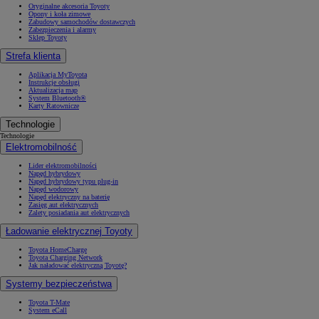
Oryginalne akcesoria Toyoty
Opony i koła zimowe
Zabudowy samochodów dostawczych
Zabezpieczenia i alarmy
Sklep Toyoty
Strefa klienta
Aplikacja MyToyota
Instrukcje obsługi
Aktualizacja map
System Bluetooth®
Karty Ratownicze
Technologie
Technologie
Elektromobilność
Lider elektromobilności
Napęd hybrydowy
Napęd hybrydowy typu plug-in
Napęd wodorowy
Napęd elektryczny na baterię
Zasięg aut elektrycznych
Zalety posiadania aut elektrycznych
Ładowanie elektrycznej Toyoty
Toyota HomeCharge
Toyota Charging Network
Jak naładować elektryczną Toyotę?
Systemy bezpieczeństwa
Toyota T-Mate
System eCall