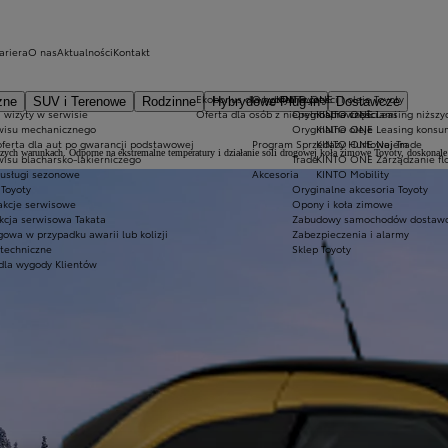
ariera
O nas
Aktualności
Kontakt
Ekobonus dla hybryd Toyoty
Oryginalne części i oleje Toyoty
KINTO ONE
zne
SUV i Terenowe
Rodzinne
Hybrydowe Plug-in
Dostawcze
 wizyty w serwisie
Oferta dla osób z niepełnosprawnościami
Oryginalne części
KINTO ONE Leasing niższyc
wisu mechanicznego
Oryginalne oleje
KINTO ONE Leasing konsu
oferta dla aut po gwarancji podstawowej
Program Sprzedaży Hurtowej Trade
KINTO ONE Najem
zych warunkach. Odporne na ekstremalne temperatury i działanie soli drogowej koła zimowe Toyoty, doskonale 
wisu blacharsko-lakierniczego
Trade
KINTO ONE Zarządzanie fl
 usługi sezonowe
Akcesoria
KINTO Mobility
Toyoty
Oryginalne akcesoria Toyoty
akcje serwisowe
Opony i koła zimowe
kcja serwisowa Takata
Zabudowy samochodów dostawc
owa w przypadku awarii lub kolizji
Zabezpieczenia i alarmy
 techniczne
Sklep Toyoty
dla wygody Klientów