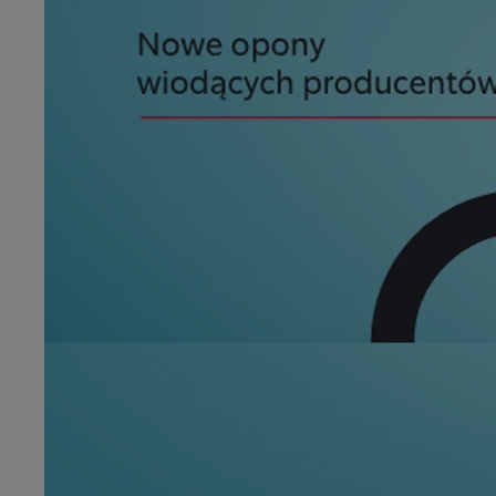
Od
105 300 zł
Corolla Hatchback
HYBRID