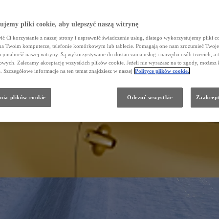
jemy pliki cookie, aby ulepszyć naszą witrynę
ć Ci korzystanie z naszej strony i usprawnić świadczenie usług, dlatego wykorzystujemy pliki co
na Twoim komputerze, telefonie komórkowym lub tablecie. Pomagają one nam zrozumieć Twoje 
cjonalność naszej witryny. Są wykorzystywane do dostarczania usług i narzędzi osób trzecich, a 
wych. Zalecamy akceptację wszystkich plików cookie. Jeżeli nie wyrażasz na to zgody, możesz 
a. Szczegółowe informacje na ten temat znajdziesz w naszej
Polityce plików cookie.
nia plików cookie
Odrzuć wszystkie
Zaakcept