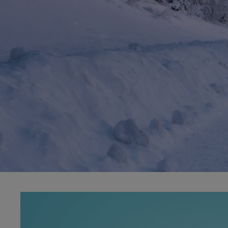
Od
81 900 zł
Yaris Cross
HYBRID