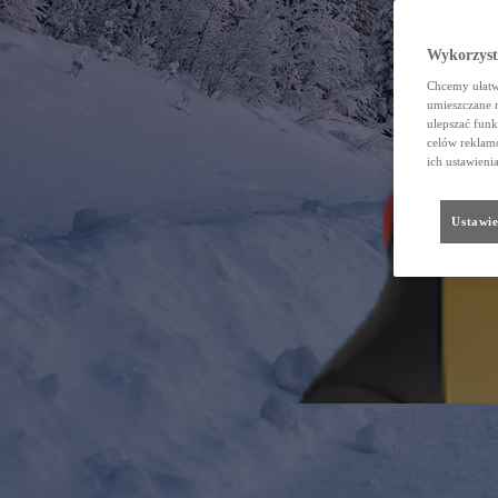
Wykorzystu
Chcemy ułatwi
umieszczane 
ulepszać funk
celów reklamo
ich ustawieni
Ustawie