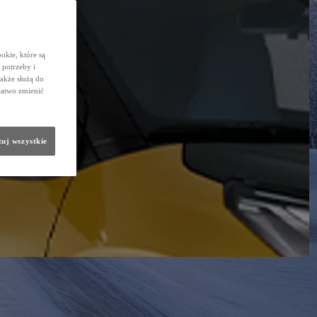
okie, które są
potrzeby i
także służą do
łatwo zmienić
uj wszystkie