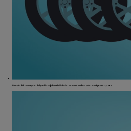
Komplet kół zimowych z felgami i czujnikami ciśnienia = wartość dodana podczas odsprzedaży auta