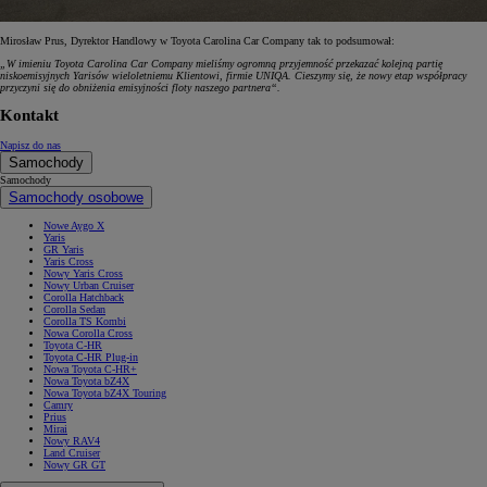
Mirosław Prus, Dyrektor Handlowy w Toyota Carolina Car Company tak to podsumował:
„W imieniu Toyota Carolina Car Company mieliśmy ogromną przyjemność przekazać kolejną partię
niskoemisyjnych Yarisów wieloletniemu Klientowi, firmie UNIQA. Cieszymy się, że nowy etap współpracy
przyczyni się do obniżenia emisyjności floty naszego partnera“.
Kontakt
Napisz do nas
Samochody
Samochody
Samochody osobowe
Nowe Aygo X
Yaris
GR Yaris
Yaris Cross
Nowy Yaris Cross
Nowy Urban Cruiser
Corolla Hatchback
Corolla Sedan
Corolla TS Kombi
Nowa Corolla Cross
Toyota C-HR
Toyota C-HR Plug-in
Nowa Toyota C-HR+
Nowa Toyota bZ4X
Nowa Toyota bZ4X Touring
Camry
Prius
Mirai
Nowy RAV4
Land Cruiser
Nowy GR GT