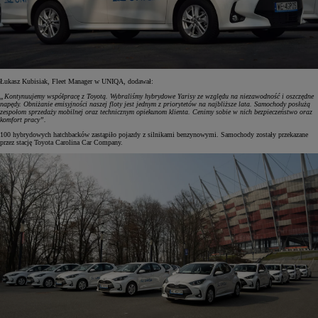
Łukasz Kubisiak, Fleet Manager w UNIQA, dodawał:
„Kontynuujemy współpracę z Toyotą. Wybraliśmy hybrydowe Yarisy ze względu na niezawodność i oszczędne
napędy. Obniżanie emisyjności naszej floty jest jednym z priorytetów na najbliższe lata. Samochody posłużą
zespołom sprzedaży mobilnej oraz technicznym opiekunom klienta. Cenimy sobie w nich bezpieczeństwo oraz
komfort pracy”.
100 hybrydowych hatchbacków zastąpiło pojazdy z silnikami benzynowymi. Samochody zostały przekazane
przez stację Toyota Carolina Car Company.