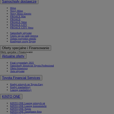
Samochody dostawcze
Hilux
Nowy Hilux
Nowy Hilux Electric
PROACE Max
PROACE
PROACE Verso
PROACE CITY
PROACE CITY Verso
Samochody używane
Umów się na jazdę testową
Zobacz wszystkie cenniki
Konfiguruj swoją Toyotę
Oferty specjalne i Finansowanie
Oferty specjalne i Finansowanie
Aktualne oferty
Finał wyprzedaży 2025
Samochody dostawcze Toyota Professional
Oferta biznesowa
Auta używane
Toyota Financial Services
Kredyt niższych rat Toyota Easy
Kredyt standardowy
Leasing standardowy
KINTO ONE
KINTO ONE Leasing niższych rat
KINTO ONE Leasing konsumencki
KINTO ONE Najem
KINTO ONE Zarządzanie flotą