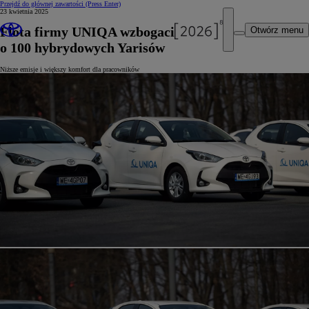
Przejdź do głównej zawartości
(Press Enter)
23 kwietnia 2025
Flota firmy UNIQA wzbogaciła się
Otwórz menu
o 100 hybrydowych Yarisów
Niższe emisje i większy komfort dla pracowników