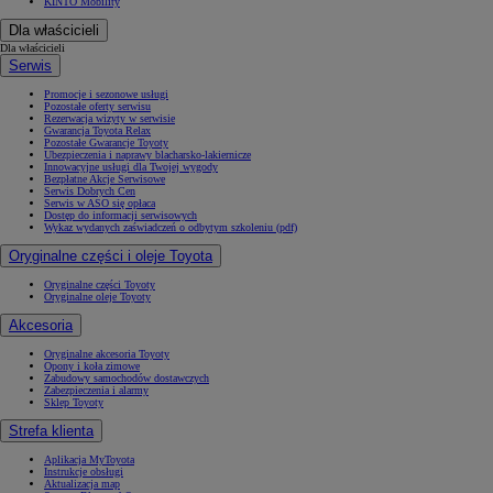
KINTO Mobility
Dla właścicieli
Dla właścicieli
Serwis
Promocje i sezonowe usługi
Pozostałe oferty serwisu
Rezerwacja wizyty w serwisie
Gwarancja Toyota Relax
Pozostałe Gwarancje Toyoty
Ubezpieczenia i naprawy blacharsko-lakiernicze
Innowacyjne usługi dla Twojej wygody
Bezpłatne Akcje Serwisowe
Serwis Dobrych Cen
Serwis w ASO się opłaca
Dostęp do informacji serwisowych
Wykaz wydanych zaświadczeń o odbytym szkoleniu (pdf)
Oryginalne części i oleje Toyota
Oryginalne części Toyoty
Oryginalne oleje Toyoty
Akcesoria
Oryginalne akcesoria Toyoty
Opony i koła zimowe
Zabudowy samochodów dostawczych
Zabezpieczenia i alarmy
Sklep Toyoty
Strefa klienta
Aplikacja MyToyota
Instrukcje obsługi
Aktualizacja map