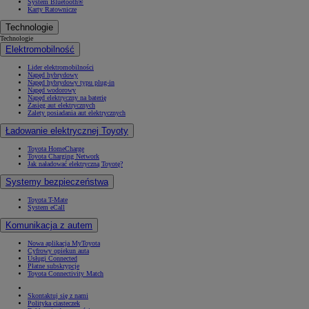
System Bluetooth®
Karty Ratownicze
Technologie
Technologie
Elektromobilność
Lider elektromobilności
Napęd hybrydowy
Napęd hybrydowy typu plug-in
Napęd wodorowy
Napęd elektryczny na baterię
Zasięg aut elektrycznych
Zalety posiadania aut elektrycznych
Ładowanie elektrycznej Toyoty
Toyota HomeCharge
Toyota Charging Network
Jak naładować elektryczną Toyotę?
Systemy bezpieczeństwa
Toyota T-Mate
System eCall
Komunikacja z autem
Nowa aplikacja MyToyota
Cyfrowy opiekun auta
Usługi Connected
Płatne subskrypcje
Toyota Connectivity Match
Skontaktuj się z nami
Polityka ciasteczek