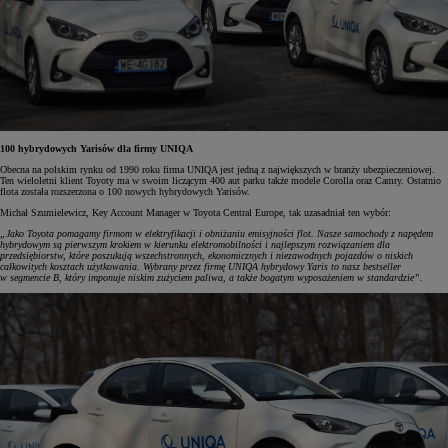
100 hybrydowych Yarisów dla firmy UNIQA
Obecna na polskim rynku od 1990 roku firma UNIQA jest jedną z największych w branży ubezpieczeniowej.
Ten wieloletni klient Toyoty ma w swoim liczącym 400 aut parku także modele Corolla oraz Camry. Ostatnio
flota została rozszerzona o 100 nowych hybrydowych Yarisów.
Michał Szumielewicz, Key Account Manager w Toyota Central Europe, tak uzasadniał ten wybór:
„Jako Toyota pomagamy firmom w elektryfikacji i obniżaniu emisyjności flot. Nasze samochody z napędem
hybrydowym są pierwszym krokiem w kierunku elektromobilności i najlepszym rozwiązaniem dla
przedsiębiorstw, które poszukują wszechstronnych, ekonomicznych i niezawodnych pojazdów o niskich
całkowitych kosztach użytkowania. Wybrany przez firmę UNIQA hybrydowy Yaris to nasz bestseller
w segmencie B, który imponuje niskim zużyciem paliwa, a także bogatym wyposażeniem w standardzie”.