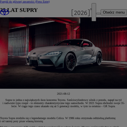
Przejdź do głównej zawartości
(Press Enter)
35 LAT SUPRY
Otwórz menu
2021-08-12
Supra to jedna z największych ikon koncernu Toyota. Sześciocylindrowy silnik z przodu, napęd na tył
i nadwozie typu coupé - to elementy charakterystyczne tego samochodu. W 2021 Supra obchodzi swoje 35-
lecie. W ciągu tego czasu ukazało się aż 5 generacji modelu, w tym ta ostatnia – GR Supra.
Toyota Supra zrodziła się z legendarnego modelu Celica. W 1986 roku otrzymała oddzielną platformę
i od tamtej pory pisze własną historię.