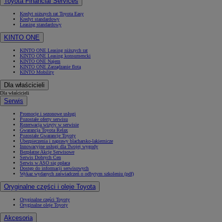
Toyota Financial Services
Kredyt niższych rat Toyota Easy
Kredyt standardowy
Leasing standardowy
KINTO ONE
KINTO ONE Leasing niższych rat
KINTO ONE Leasing konsumencki
KINTO ONE Najem
KINTO ONE Zarządzanie flotą
KINTO Mobility
Dla właścicieli
Dla właścicieli
Serwis
Promocje i sezonowe usługi
Pozostałe oferty serwisu
Rezerwacja wizyty w serwisie
Gwarancja Toyota Relax
Pozostałe Gwarancje Toyoty
Ubezpieczenia i naprawy blacharsko-lakiernicze
Innowacyjne usługi dla Twojej wygody
Bezpłatne Akcje Serwisowe
Serwis Dobrych Cen
Serwis w ASO się opłaca
Dostęp do informacji serwisowych
Wykaz wydanych zaświadczeń o odbytym szkoleniu (pdf)
Oryginalne części i oleje Toyota
Oryginalne części Toyoty
Oryginalne oleje Toyoty
Akcesoria