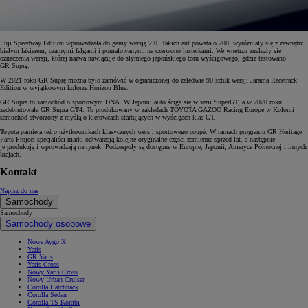
Fuji Speedway Edition wprowadzała do gamy wersję 2.0. Takich aut powstało 200, wyróżniały się z zewnątrz
białym lakierem, czarnymi felgami i pomalowanymi na czerwono lusterkami. We wnętrzu znalazły się
oznaczenia wersji, której nazwa nawiązuje do słynnego japońskiego toru wyścigowego, gdzie testowano
GR Suprę.
W 2021 roku GR Suprę można było zamówić w ograniczonej do zaledwie 90 sztuk wersji Jarama Racetrack
Edition w wyjątkowym kolorze Horizon Blue.
GR Supra to samochód o sportowym DNA. W Japonii auto ściga się w serii SuperGT, a w 2020 roku
zadebiutowała GR Supra GT4. To produkowany w zakładach TOYOTA GAZOO Racing Europe w Kolonii
samochód stworzony z myślą o kierowcach startujących w wyścigach klas GT.
Toyota pamięta też o użytkownikach klasycznych wersji sportowego coupé. W ramach programu GR Heritage
Parts Project specjaliści marki odtwarzają kolejne oryginalne części zamienne sprzed lat, a następnie
je produkują i wprowadzają na rynek. Podzespoły są dostępne w Europie, Japonii, Ameryce Północnej i innych
krajach.
Kontakt
Napisz do nas
Samochody
Samochody
Samochody osobowe
Nowe Aygo X
Yaris
GR Yaris
Yaris Cross
Nowy Yaris Cross
Nowy Urban Cruiser
Corolla Hatchback
Corolla Sedan
Corolla TS Kombi