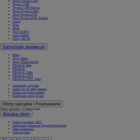
Nowa Corolla Cross
Toyota C-HR
Toyota C-HR Plug-in
Nowa Toyota C-HR+
Nowa Toyota bZ4X
Nowa Toyota bZ4X Touring
Camry
Prius
Mirai
Nowy RAV4
Land Cruiser
Nowy GR GT
Samochody dostawcze
Hilux
Nowy Hilux
Nowy Hilux Electric
PROACE Max
PROACE
PROACE Verso
PROACE CITY
PROACE CITY Verso
Samochody używane
Umów się na jazdę testową
Zobacz wszystkie cenniki
Konfiguruj swoją Toyotę
Oferty specjalne i Finansowanie
Oferty specjalne i Finansowanie
Aktualne oferty
Finał wyprzedaży 2025
Samochody dostawcze Toyota Professional
Oferta biznesowa
Auta używane