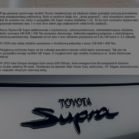
Piąta generacja sportowego modelu Toyoty charakteryzuje się idealnym balans pomiędzy precyzją prowadzenia
oraz ponadprzeciętną stabilnością. Było to możliwe dzięki tzw. „złotej proporcji”, czyli stosunkowi rozstawu
kół do rozstawu osi, który w przypadku GR Supry wynosi dokładnie 1,55. To do tych wymiarów dopasowano
pozostałe elementy auta. I w tym tkwi sekret jego znakomitych właściwości jezdnych.
Nowa Toyota GR Supra zadebiutowała z trzylitrowym, sześciocylindrowym, turbodoładowanym silnikiem,
który wytwarza 340 KM i 500 Nm momentu obrotowego. Jednostkę napędową połączono z ośmiobiegową
skrzynią automatyczną. Napędzane na tył auto z tym silnikiem przyspiesza od 0 do 100 km/h w 4,3 sekundy.
W 2020 roku ofertę silników poszerzono o dwulitrową jednostkę o mocy 258 KM i 400 Nm.
Wyjątkowa stylistyka Supry od lat wzbudza prawdziwe emocje wśród fanów motoryzacji. Tak jest też
w przypadku nowego modelu GR Supra. O wyjątkowości tego modelu świadczą m.in. liczne limitowane
edycje.
W 2019 roku Europie dostępna była wersja A90 Edition, która dostępna była dla europejskich klientów
w liczbie zaledwie 90 sztuk. Wyróżniała się lakierem Matt Storm Grey, matowymi, 19'' felgami aluminiowymi
i wnętrzem obszytym czerwoną skórą.