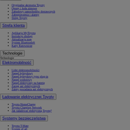
Oryginalne akcesoria Toyoty
Opony i koła zimowe
Zabudowy samochodów dostawczych
Zabezpieczenia i alarmy
Sklep Toyoty
Strefa klienta
Aplikacja MyToyota
Instrukcje obsługi
Aktualizacja map
System Bluetooth®
Karty Ratownicze
Technologie
Technologie
Elektromobilność
Lider elektromobilności
Napęd hybrydowy
Napęd hybrydowy typu plug-in
Napęd wodorowy
Napęd elektryczny na baterię
Zasięg aut elektrycznych
Zalety posiadania aut elektrycznych
Ładowanie elektrycznej Toyoty
Toyota HomeCharge
Toyota Charging Network
Jak naładować elektryczną Toyotę?
Systemy bezpieczeństwa
Toyota T-Mate
System eCall