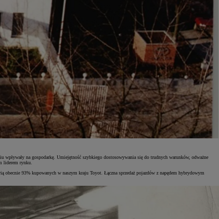
pniu wpływały na gospodarkę. Umiejętność szybkiego dostosowywania się do trudnych warunków, odważne
m liderem rynku.
tanowią obecnie 93% kupowanych w naszym kraju Toyot. Łączna sprzedaż pojazdów z napędem hybrydowym