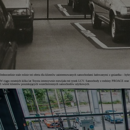
Od
105 300 zł
Corolla Hatchback
HYBRID
Jednocześnie stale rośnie też oferta dla klientów zainteresowanych samochodami ładowanymi z gniazdka – hybr
W ciągu ostatnich kilka lat Toyota intensywnie rozwijała też rynek LCV. Samochody z rodziny PROACE oraz
1 wśród klientów poszukujących wszechstronnych samochodów użytkowych.