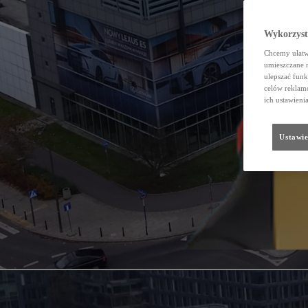
Wykorzystu
Chcemy ułatwi
umieszczane 
ulepszać funk
celów reklamo
ich ustawieni
Ustawie