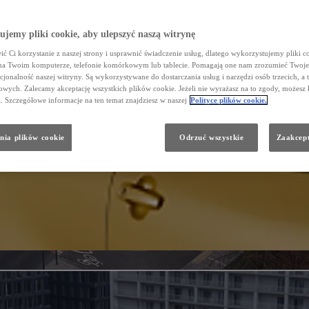
jemy pliki cookie, aby ulepszyć naszą witrynę
ć Ci korzystanie z naszej strony i usprawnić świadczenie usług, dlatego wykorzystujemy pliki co
na Twoim komputerze, telefonie komórkowym lub tablecie. Pomagają one nam zrozumieć Twoje 
cjonalność naszej witryny. Są wykorzystywane do dostarczania usług i narzędzi osób trzecich, a 
wych. Zalecamy akceptację wszystkich plików cookie. Jeżeli nie wyrażasz na to zgody, możesz 
a. Szczegółowe informacje na ten temat znajdziesz w naszej
Polityce plików cookie.
nia plików cookie
Odrzuć wszystkie
Zaakcept