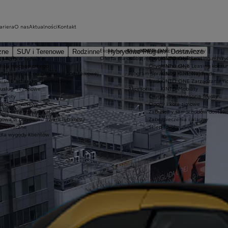
ariera
O nas
Aktualności
Kontakt
Ekobonus dla hybryd Toyoty
Oryginalne części i oleje Toyoty
KINTO ONE
zne
SUV i Terenowe
Rodzinne
Hybrydowe Plug-in
Dostawcze
 wizyty w serwisie
Oferta dla osób z niepełnosprawnościami
Oryginalne części
KINTO ONE Leasing niższyc
wisu mechanicznego
Oryginalne oleje
KINTO ONE Leasing konsu
oferta dla aut po gwarancji podstawowej
Program Sprzedaży Hurtowej Trade
KINTO ONE Najem
wisu blacharsko-lakierniczego
Trade
KINTO ONE Zarządzanie fl
 usługi sezonowe
Akcesoria
KINTO Mobility
Toyoty
Oryginalne akcesoria Toyoty
akcje serwisowe
Opony i koła zimowe
kcja serwisowa Takata
Zabudowy samochodów dostawc
owa w przypadku awarii lub kolizji
Zabezpieczenia i alarmy
 techniczne
Sklep Toyoty
dla wygody Klientów