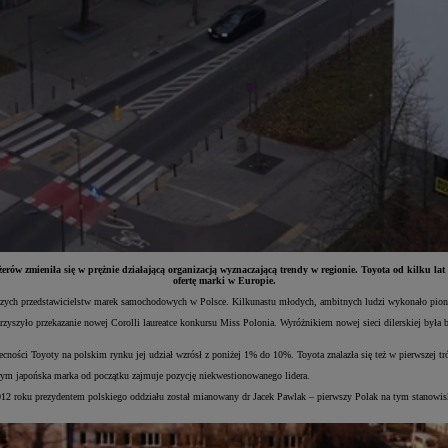
rów zmieniła się w prężnie działającą organizacją wyznaczającą trendy w regionie. Toyota od kilku lat
ofertę marki w Europie.
wszych przedstawicielstw marek samochodowych w Polsce. Kilkunastu młodych, ambitnych ludzi wykonało pioni
yszyło przekazanie nowej Corolli laureatce konkursu Miss Polonia. Wyróżnikiem nowej sieci dilerskiej była 
cności Toyoty na polskim rynku jej udział wzrósł z poniżej 1% do 10%. Toyota znalazła się też w pierwszej tr
órym japońska marka od początku zajmuje pozycję niekwestionowanego lidera.
 2012 roku prezydentem polskiego oddziału został mianowany dr Jacek Pawlak – pierwszy Polak na tym stanowis