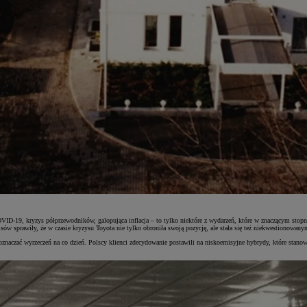
ID-19, kryzys półprzewodników, galopująca inflacja – to tylko niektóre z wydarzeń, które w znaczącym sto
ów sprawiły, że w czasie kryzysu Toyota nie tylko obroniła swoją pozycję, ale stała się też niekwestionowany
i oznaczać wyrzeczeń na co dzień. Polscy klienci zdecydowanie postawili na niskoemisyjne hybrydy, które s