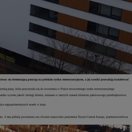
 cieszy się dominującą pozycją na polskim rynku motoryzacyjnym, a jej wyniki pozwalają kształtować
erską pracę, która przyczyniła się do stworzenia w Polsce nowoczesnego rynku motoryzacyjnego.
bardzo wysoka jakość obsługi klienta, nieznana w tamtych czasach klientom państwowego przedsiębiorstwa
ójce najpopularniejszych marek w kraju.
ku. 4 lata później powierzono mu również stanowisko prezydenta Toyota Central Europe, przedstawicielstwa