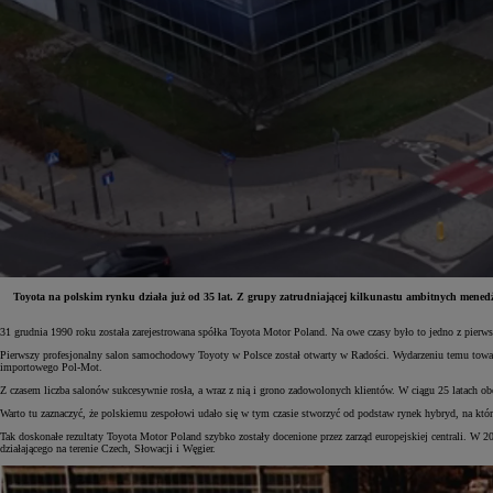
Toyota na polskim rynku działa już od 35 lat. Z grupy zatrudniającej kilkunastu ambitnych menedże
31 grudnia 1990 roku została zarejestrowana spółka Toyota Motor Poland. Na owe czasy było to jedno z pier
Od
81 900 zł
Pierwszy profesjonalny salon samochodowy Toyoty w Polsce został otwarty w Radości. Wydarzeniu temu towarz
importowego Pol-Mot.
Yaris Cross
HYBRID
Z czasem liczba salonów sukcesywnie rosła, a wraz z nią i grono zadowolonych klientów. W ciągu 25 latach obe
Warto tu zaznaczyć, że polskiemu zespołowi udało się w tym czasie stworzyć od podstaw rynek hybryd, na kt
Tak doskonałe rezultaty Toyota Motor Poland szybko zostały docenione przez zarząd europejskiej centrali. W
działającego na terenie Czech, Słowacji i Węgier.