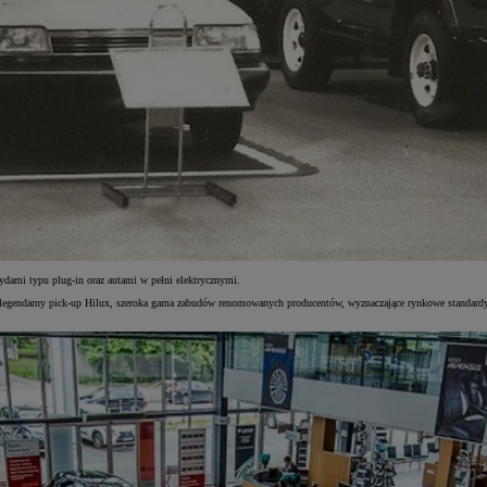
ydami typu plug-in oraz autami w pełni elektrycznymi.
 legendarny pick-up Hilux, szeroka gama zabudów renomowanych producentów, wyznaczające rynkowe standard