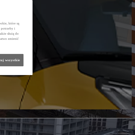
okie, które są
potrzeby i
także służą do
łatwo zmienić
uj wszystkie