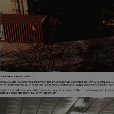
Złota dekada Toyoty w Polsce
Ostatnia dekada w historii rynku motoryzacyjnego była prawdziwym wyzwaniem dla wszystkich. Pandemia COV
decyzje kierownictwa marki w Polsce oraz konsekwentna, codzienna praca tysięcy pracowników salonów i serwis
Sukces ten nie byłby możliwy, gdyby Toyocie nie udało się przekonać Polaków, że elektromobilność nie mus
japońskiej marki przekroczyła już 400 tys. egzemplarzy!