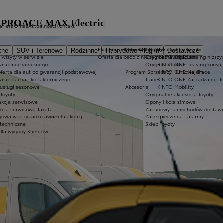
oty PROACE MAX Electric
ariera
O nas
Aktualności
Kontakt
Ekobonus dla hybryd Toyoty
Oryginalne części i oleje Toyoty
KINTO ONE
zne
SUV i Terenowe
Rodzinne
Hybrydowe Plug-in
Dostawcze
 wizyty w serwisie
Oferta dla osób z niepełnosprawnościami
Oryginalne części
KINTO ONE Leasing niższyc
wisu mechanicznego
Oryginalne oleje
KINTO ONE Leasing konsu
oferta dla aut po gwarancji podstawowej
Program Sprzedaży Hurtowej Trade
KINTO ONE Najem
wisu blacharsko-lakierniczego
Trade
KINTO ONE Zarządzanie fl
 usługi sezonowe
Akcesoria
KINTO Mobility
Toyoty
Oryginalne akcesoria Toyoty
akcje serwisowe
Opony i koła zimowe
kcja serwisowa Takata
Zabudowy samochodów dostawc
owa w przypadku awarii lub kolizji
Zabezpieczenia i alarmy
 techniczne
Sklep Toyoty
dla wygody Klientów