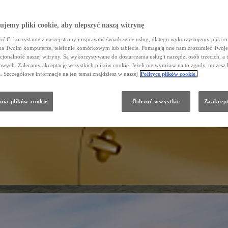
jemy pliki cookie, aby ulepszyć naszą witrynę
ć Ci korzystanie z naszej strony i usprawnić świadczenie usług, dlatego wykorzystujemy pliki co
na Twoim komputerze, telefonie komórkowym lub tablecie. Pomagają one nam zrozumieć Twoje 
cjonalność naszej witryny. Są wykorzystywane do dostarczania usług i narzędzi osób trzecich, a 
wych. Zalecamy akceptację wszystkich plików cookie. Jeżeli nie wyrażasz na to zgody, możesz 
a. Szczegółowe informacje na ten temat znajdziesz w naszej
Polityce plików cookie.
nia plików cookie
Odrzuć wszystkie
Zaakcept