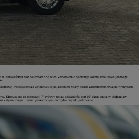
ych miejscowościach oraz na terenach wiejskich. Zastosowanie pojemnego akumulatora litowo-jonowego
in.
nkowej. Podłoga została wyłożona sklejką, natomiast ściany boczne zabezpieczono trwałym tworzywem.
rowcy. Kierowca ma do dyspozycji 7" cyfrowy zestaw wskaźników oraz 10" ekran centralny obsługujący
nia z dynamicznymi liniami pomocniczymi oraz tylne czujniki parkowania.