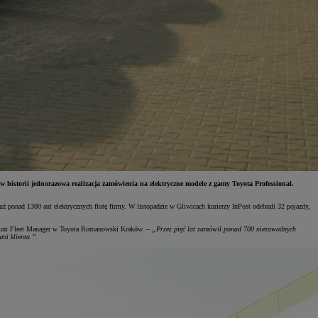
 historii jednorazowa realizacja zamówienia na elektryczne modele z gamy Toyota Professional.
ponad 1300 aut elektrycznych flotę firmy. W listopadzie w Gliwicach kurierzy InPost odebrali 32 pojazdy,
ount Fleet Manager w Toyota Romanowski Kraków. –
„Przez pięć lat zamówił ponad 700 niezawodnych
mi klienta.”