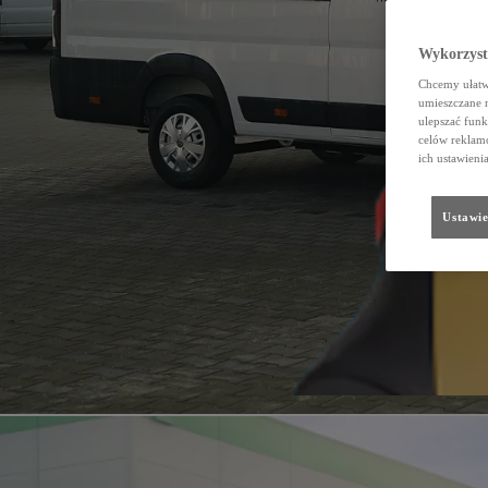
Wykorzystu
Chcemy ułatwi
umieszczane 
ulepszać funk
celów reklamo
ich ustawieni
Ustawie