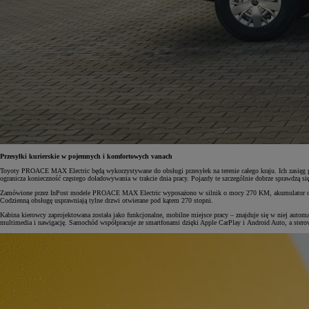
Przesyłki kurierskie w pojemnych i komfortowych vanach
Toyoty PROACE MAX Electric będą wykorzystywane do obsługi przesyłek na terenie całego kraju. Ich zasięg po
ogranicza konieczność częstego doładowywania w trakcie dnia pracy. Pojazdy te szczególnie dobrze sprawdzą się
Zamówione przez InPost modele PROACE MAX Electric wyposażono w silnik o mocy 270 KM, akumulator o poj
Codzienną obsługę usprawniają tylne drzwi otwierane pod kątem 270 stopni.
Kabina kierowcy zaprojektowana została jako funkcjonalne, mobilne miejsce pracy – znajduje się w niej auto
multimedia i nawigację. Samochód współpracuje ze smartfonami dzięki Apple CarPlay i Android Auto, a ster