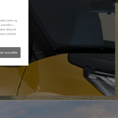
okie, które są
potrzeby i
także służą do
łatwo zmienić
uj wszystkie