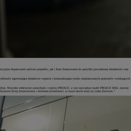
ecyzyjne dopasowanie zarówno pojazdów, jak i form finansowania do specyfiki prowadzonej działalności oraz
obilności zapewniająca dodatkowe wsparcie i minimalizująca ryzyko nieplanowanych przestojów wynikających
oje floty. Wszystkie elektryczne samochody z rodziny PROACE, w tym największy model PROACE MAX, możemy
lastyczne formy finansowania i minimum formalności, to nasze mocne atuty na rynku flotowym.”