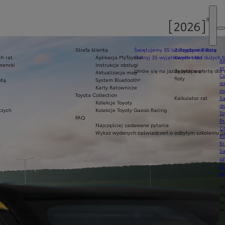
Strefa klienta
Świętujemy 35 lat Toyoty w Polsce
Zarządzanie flotą
h rat
Aplikacja MyToyota
Odkryj 35 wyjątkowych ofert
Komfort dla dużych f
Ak
mencki
Instrukcje obsługi
pr
Umów się na jazdę testową
Zapytaj o ofertę dla 
Aktualizacja map
Ce
floty
otą
System Bluetooth®
ws
Karty Ratownicze
mo
Toyota Collection
Kalkulator rat
S
Kolekcje Toyoty
do
zych
Kolekcje Toyoty Gazoo Racing
To
FAQ
Pr
Najczęściej zadawane pytania
Of
Wykaz wydanych zaświadczeń o odbytym szkoleniu (p
KI
fi
S
u
in
w
U
si
ja
te