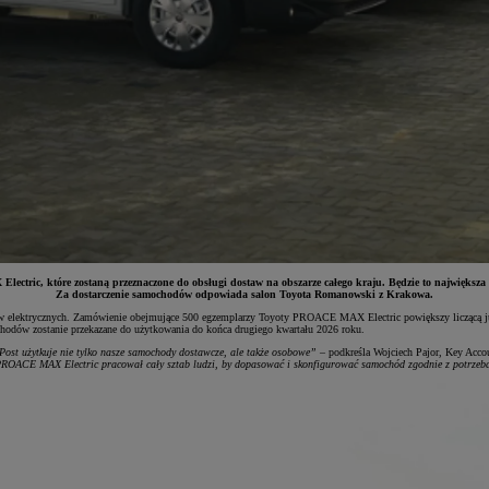
tric, które zostaną przeznaczone do obsługi dostaw na obszarze całego kraju. Będzie to największa w
Za dostarczenie samochodów odpowiada salon Toyota Romanowski z Krakowa.
zdów elektrycznych. Zamówienie obejmujące 500 egzemplarzy Toyoty PROACE MAX Electric powiększy liczącą już 
ochodów zostanie przekazane do użytkowania do końca drugiego kwartału 2026 roku.
Post użytkuje nie tylko nasze samochody dostawcze, ale także osobowe”
– podkreśla Wojciech Pajor, Key Acc
PROACE MAX Electric pracował cały sztab ludzi, by dopasować i skonfigurować samochód zgodnie z potrzeba