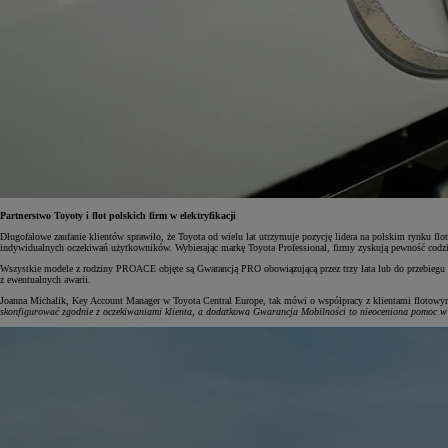
Od
105 300 zł
Corolla Hatchback
HYBRID
Partnerstwo Toyoty i flot polskich firm w elektryfikacji
Długofalowe zaufanie klientów sprawiło, że Toyota od wielu lat utrzymuje pozycję lidera na polskim rynku fl
indywidualnych oczekiwań użytkowników. Wybierając markę Toyota Professional, firmy zyskują pewność codzi
Wszystkie modele z rodziny PROACE objęte są Gwarancją PRO obowiązującą przez trzy lata lub do przebiegu 
z ewentualnych awarii.
Joanna Michalik, Key Account Manager w Toyota Central Europe, tak mówi o współpracy z klientami flotow
skonfigurować zgodnie z oczekiwaniami klienta, a dodatkowa Gwarancja Mobilności to nieoceniona pomoc w 