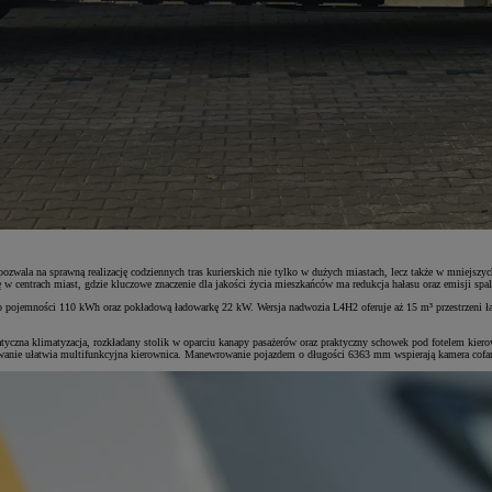
zwala na sprawną realizację codziennych tras kurierskich nie tylko w dużych miastach, lecz także w mniejsz
 w centrach miast, gdzie kluczowe znaczenie dla jakości życia mieszkańców ma redukcja hałasu oraz emisji spal
emności 110 kWh oraz pokładową ładowarkę 22 kW. Wersja nadwozia L4H2 oferuje aż 15 m³ przestrzeni ładu
matyczna klimatyzacja, rozkładany stolik w oparciu kanapy pasażerów oraz praktyczny schowek pod fotelem kie
owanie ułatwia multifunkcyjna kierownica. Manewrowanie pojazdem o długości 6363 mm wspierają kamera cofa