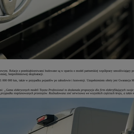
otowym. Relacje z przedsiębiorstwami budowane są w oparciu o model partnerskiej współpracy umożliwiający pr
ennej, bezproblemowej eksploatacji.
1 000 000 km, także w przypadku pojazdów po zabudowie i konwersji. Uzupełnieniem oferty jest Gwarancja M
ymi:
„Gama elektrycznych modeli Toyota Professional to doskonała propozycja dla firm elektryfikujących sw
przypadku nieplanowanych przestojów. Rozbudowana sieć serwisowa we wszystkich częściach kraju, a także e