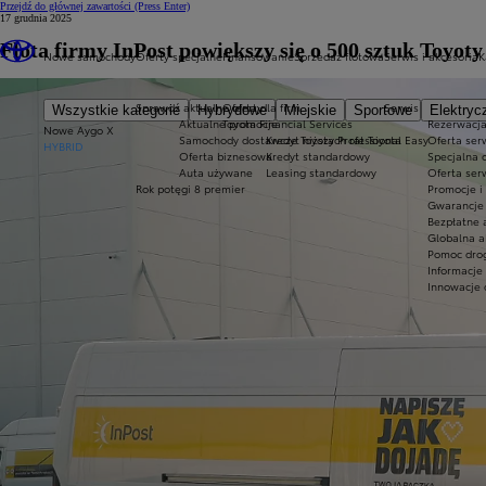
Przejdź do głównej zawartości
(Press Enter)
17 grudnia 2025
Flota firmy InPost powiększy się o 500 sztuk Toy
Nowe samochody
Oferty specjalne
Finansowanie
Sprzedaż flotowa
Serwis i akcesoria
K
Sprawdź aktualne oferty
Oferta dla firm
Serwis
Wszystkie kategorie
Hybrydowe
Miejskie
Sportowe
Elektryc
Aktualne promocje
Toyota Financial Services
Rezerwacja
Nowe Aygo X
Samochody dostawcze Toyota Professional
Kredyt niższych rat Toyota Easy
Oferta ser
HYBRID
Oferta biznesowa
Kredyt standardowy
Specjalna 
Auta używane
Leasing standardowy
Oferta ser
Rok potęgi 8 premier
Promocje i
Gwarancje 
Bezpłatne 
Globalna a
Pomoc drog
Informacje
Innowacje 