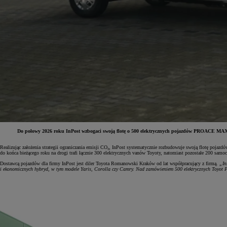
Do połowy 2026 roku InPost wzbogaci swoją flotę o 500 elektrycznych pojazdów PROACE MAX Elec
Realizując założenia strategii ograniczania emisji CO₂, InPost systematycznie rozbudowuje swoją flotę poja
do końca bieżącego roku na drogi trafi łącznie 300 elektrycznych vanów Toyoty, natomiast pozostałe 200 sam
Od
81 900 zł
Dostawcą pojazdów dla firmy InPost jest diler Toyota Romanowski Kraków od lat współpracujący z firmą.
„In
i ekonomicznych hybryd, w tym modele Yaris, Corolla czy Camry. Nad zamówieniem 500 elektrycznych Toyot 
Yaris Cross
HYBRID