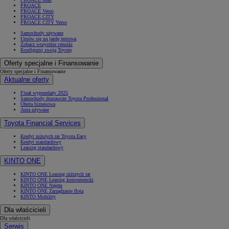
PROACE
PROACE Verso
PROACE CITY
PROACE CITY Verso
Samochody używane
Umów się na jazdę testową
Zobacz wszystkie cenniki
Konfiguruj swoją Toyotę
Oferty specjalne i Finansowanie
Oferty specjalne i Finansowanie
Aktualne oferty
Finał wyprzedaży 2025
Samochody dostawcze Toyota Professional
Oferta biznesowa
Auta używane
Toyota Financial Services
Kredyt niższych rat Toyota Easy
Kredyt standardowy
Leasing standardowy
KINTO ONE
KINTO ONE Leasing niższych rat
KINTO ONE Leasing konsumencki
KINTO ONE Najem
KINTO ONE Zarządzanie flotą
KINTO Mobility
Dla właścicieli
Dla właścicieli
Serwis