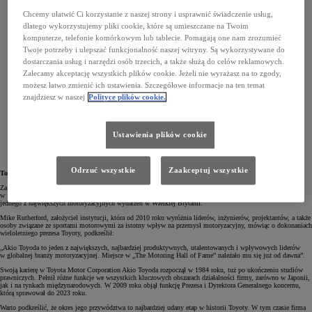
Chcemy ułatwić Ci korzystanie z naszej strony i usprawnić świadczenie usług,
dlatego wykorzystujemy pliki cookie, które są umieszczane na Twoim
komputerze, telefonie komórkowym lub tablecie. Pomagają one nam zrozumieć
Twoje potrzeby i ulepszać funkcjonalność naszej witryny. Są wykorzystywane do
dostarczania usług i narzędzi osób trzecich, a także służą do celów reklamowych.
Zalecamy akceptację wszystkich plików cookie. Jeżeli nie wyrażasz na to zgody,
możesz łatwo zmienić ich ustawienia. Szczegółowe informacje na ten temat
znajdziesz w naszej
Polityce plików cookie.
Ustawienia plików cookie
Odrzuć wszystkie
Zaakceptuj wszystkie
Toyoda w gronie najwybitniejszych liderów w motoryzacji
Za znakomite osiągnięcia w branży motoryzacyjnej Akio Toyoda został wyróżniony miejscem
w „Motoryzacyjnej Galerii Sław”. Nagrodę tę otrzymał podczas tegorocznej edycji The British Motor Show,
jednego z największych motoryzacyjnych wydarzeń w Wielkiej Brytanii.
Mike Rutherford, założyciel instytucji, która od 2010 roku wyróżnia liderów, inżynierów, projektantów, a także
osoby związane ze sportami motorowymi za istotny wpływ na przemysł motoryzacyjny, mówiąc o dokonaniach
wieloletniego prezesa Toyoty, podkreślił:
„Akio Toyoda to jeden z największych, najbardziej produktywnych, utalentowanych i wpływowych liderów
w globalnej branży motoryzacyjnej. Miejsce w „The Motoring Hall of Fame” należało mu się już od dawna”.
Swoją karierę w Toyota Motor Corporation Akio Toyoda rozpoczął w 1984 roku, tuż po ukończeniu studiów
prawniczych. Pełnił różne funkcje we wszystkich kluczowych obszarach działalności firmy, zarówno w Japonii,
jak i na rynkach międzynarodowych. W 2009 roku objął funkcję Prezesa i Dyrektora Generalnego koncernu,
którą sprawował do 2023 roku.
Warto podkreślić, że okres jego przywództwa to najbardziej udany etap w historii Toyoty. W tym czasie firma