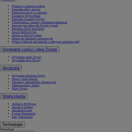
Promocje i sezonowe usługi
Pozostałe oferty serwisu
Rezerwacja wizyty w serwisie
Gwarancja Toyota Relax
Pozostałe Gwarancje Toyoty
Ubezpieczenia i naprawy blacharsko-lakiernicze
Innowacyjne usługi dla Twojej wygody
Bezpłatne Akcje Serwisowe
Serwis Dobrych Cen
Serwis w ASO się opłaca
Dostęp do informacji serwisowych
Wykaz wydanych zaświadczeń o odbytym szkoleniu (pdf)
Oryginalne części i oleje Toyota
Oryginalne części Toyoty
Oryginalne oleje Toyoty
Akcesoria
Oryginalne akcesoria Toyoty
Opony i koła zimowe
Zabudowy samochodów dostawczych
Zabezpieczenia i alarmy
Sklep Toyoty
Strefa klienta
Aplikacja MyToyota
Instrukcje obsługi
Aktualizacja map
System Bluetooth®
Karty Ratownicze
Technologie
Technologie