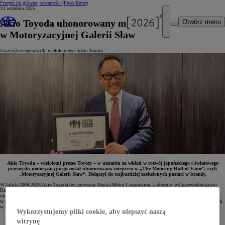
Przejdź do głównej zawartości
(Press Enter)
12 września 2025
Akio Toyoda uhonorowany miejscem
Otwórz menu
w Motoryzacyjnej Galerii Sław
Zaszczytna nagroda dla wieloletniego lidera Toyoty
Akio Toyoda – wieloletni prezes Toyoty – w uznaniu za wkład w rozwój japońskiego i światowego
przemysłu motoryzacyjnego został uhonorowany miejscem w „The Motoring Hall of Fame”, czyli
„Motoryzacyjnej Galerii Sław“. Dołączył do najbardziej zasłużonych postaci w branży.
W latach 2009-2023 Akio Toyoda był prezesem Toyota Motor Corporation, a obecnie jest przewodniczącym
Rady Dyrektorów i dyrektorem reprezentatywnym firmy. Stojąc na czele największego koncernu
motoryzacyjnego na świecie, umocnił pozycję Toyoty jako globalnego lidera. Odegrał też kluczową rolę
w transformacji firmy w wiodącego dostawcę usług mobilności. Działalność na rzecz Toyoty łączył ze startami
w rajdach i wyścigach, w których występował pod pseudonimem „Morizo”.
Wykorzystujemy pliki cookie, aby ulepszyć naszą
witrynę