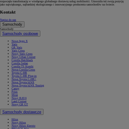
rozpoczęła transformację w wiodącego globalnego dostawcę usług mobilności. Umocniła też swoją pozycję
jako największego, najbardziej ekologicznego i innowacyjnego producenta samochodów na świecie.
Kontakt
Napisz do nas
Samochody
Samochody
Samochody osobowe
Nowe Aygo X
Yaris
GR Yaris
Yaris Cross
Nowy Yaris Cross
Nowy Urban Cruiser
Corolla Hatchback
Corolla Sedan
Corolla TS Kombi
Nowa Corolla Cross
Toyota C-HR
Toyota C-HR Plug-in
Nowa Toyota C-HR+
Nowa Toyota bZ4X
Nowa Toyota bZ4X Touring
Camry
Prius
Mirai
Nowy RAV4
Land Cruiser
Nowy GR GT
Samochody dostawcze
Hilux
Nowy Hilux
Nowy Hilux Electric
PROACE Max