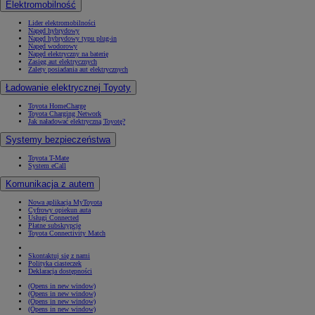
Elektromobilność
Lider elektromobilności
Napęd hybrydowy
Napęd hybrydowy typu plug-in
Napęd wodorowy
Napęd elektryczny na baterię
Zasięg aut elektrycznych
Zalety posiadania aut elektrycznych
Ładowanie elektrycznej Toyoty
Toyota HomeCharge
Toyota Charging Network
Jak naładować elektryczną Toyotę?
Systemy bezpieczeństwa
Toyota T-Mate
System eCall
Komunikacja z autem
Nowa aplikacja MyToyota
Cyfrowy opiekun auta
Usługi Connected
Płatne subskrypcje
Toyota Connectivity Match
Skontaktuj się z nami
Polityka ciasteczek
Deklaracja dostępności
(Opens in new window)
(Opens in new window)
(Opens in new window)
(Opens in new window)