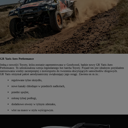
GR Yaris Aero Performance
Jedną z nowości Toyoty, która zostanie zaprezentowana w Goodwood, będzie nowy GR Yaris Aero
Performance. To udoskonalona wersja legendarnego hot hatcha Toyoty. Pojazd ten jest idealnym przykładem
zastosowania wiedzy zaczerpniętej z motorsportu do tworzenia ekscytujących samochodów drogowych.
GR Yaris otrzymał pakiet aerodynamiczny zwiększający jego osiągi. Zawiera on m.in.:
regulowane tylne skrzydło,
nowe kanały chłodzące w przednich nadkolach,
przedni spojler,
osłonę tylnej podłogi,
dodatkowe otwory w tylnym zderzaku,
wlot na masce w stylu wyścigowym.