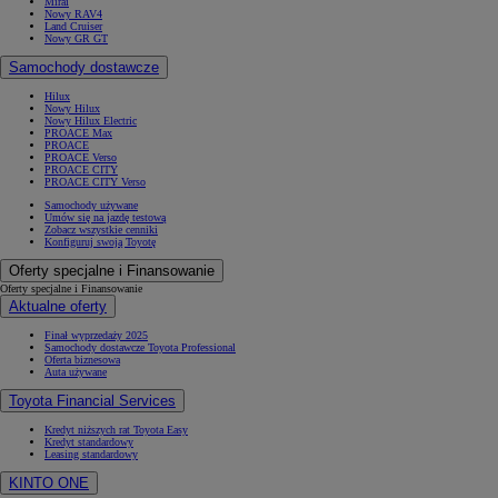
Mirai
Nowy RAV4
Land Cruiser
Nowy GR GT
Samochody dostawcze
Hilux
Nowy Hilux
Nowy Hilux Electric
PROACE Max
PROACE
PROACE Verso
PROACE CITY
PROACE CITY Verso
Samochody używane
Umów się na jazdę testową
Zobacz wszystkie cenniki
Konfiguruj swoją Toyotę
Oferty specjalne i Finansowanie
Oferty specjalne i Finansowanie
Aktualne oferty
Finał wyprzedaży 2025
Samochody dostawcze Toyota Professional
Oferta biznesowa
Auta używane
Toyota Financial Services
Kredyt niższych rat Toyota Easy
Kredyt standardowy
Leasing standardowy
KINTO ONE