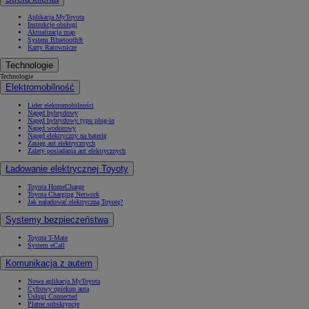
Aplikacja MyToyota
Instrukcje obsługi
Aktualizacja map
System Bluetooth®
Karty Ratownicze
Technologie
Technologie
Elektromobilność
Lider elektromobilności
Napęd hybrydowy
Napęd hybrydowy typu plug-in
Napęd wodorowy
Napęd elektryczny na baterię
Zasięg aut elektrycznych
Zalety posiadania aut elektrycznych
Ładowanie elektrycznej Toyoty
Toyota HomeCharge
Toyota Charging Network
Jak naładować elektryczną Toyotę?
Systemy bezpieczeństwa
Toyota T-Mate
System eCall
Komunikacja z autem
Nowa aplikacja MyToyota
Cyfrowy opiekun auta
Usługi Connected
Płatne subskrypcje