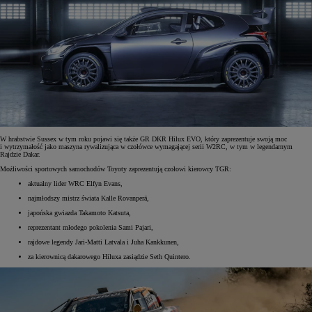
W hrabstwie Sussex w tym roku pojawi się także GR DKR Hilux EVO, który zaprezentuje swoją moc
i wytrzymałość jako maszyna rywalizująca w czołówce wymagającej serii W2RC, w tym w legendarnym
Rajdzie Dakar.
Możliwości sportowych samochodów Toyoty zaprezentują czołowi kierowcy TGR:
aktualny lider WRC Elfyn Evans,
najmłodszy mistrz świata Kalle Rovanperä,
japońska gwiazda Takamoto Katsuta,
reprezentant młodego pokolenia Sami Pajari,
rajdowe legendy Jari-Matti Latvala i Juha Kankkunen,
za kierownicą dakarowego Hiluxa zasiądzie Seth Quintero.