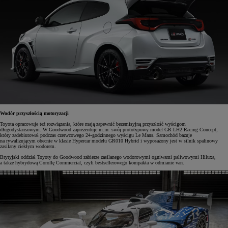
Wodór przyszłością motoryzacji
Toyota opracowuje też rozwiązania, które mają zapewnić bezemisyjną przyszłość wyścigom
długodystansowym. W Goodwood zaprezentuje m.in. swój prototypowy model GR LH2 Racing Concept,
który zadebiutował podczas czerwcowego 24-godzinnego wyścigu Le Mans. Samochód bazuje
na rywalizującym obecnie w klasie Hypercar modelu GR010 Hybrid i wyposażony jest w silnik spalinowy
zasilany ciekłym wodorem.
Brytyjski oddział Toyoty do Goodwood zabierze zasilanego wodorowymi ogniwami paliwowymi Hiluxa,
a także hybrydową Corollę Commercial, czyli bestsellerowego kompakta w odmianie van.