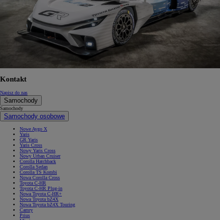
Kontakt
Napisz do nas
Samochody
Samochody
Samochody osobowe
Nowe Aygo X
Yaris
GR Yaris
Yaris Cross
Nowy Yaris Cross
Nowy Urban Cruiser
Corolla Hatchback
Corolla Sedan
Corolla TS Kombi
Nowa Corolla Cross
Toyota C-HR
Toyota C-HR Plug-in
Nowa Toyota C-HR+
Nowa Toyota bZ4X
Nowa Toyota bZ4X Touring
Camry
Prius