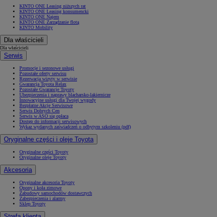
KINTO ONE Leasing niższych rat
KINTO ONE Leasing konsumencki
KINTO ONE Najem
KINTO ONE Zarządzanie flotą
KINTO Mobility
Dla właścicieli
Dla właścicieli
Serwis
Promocje i sezonowe usługi
Pozostałe oferty serwisu
Rezerwacja wizyty w serwisie
Gwarancja Toyota Relax
Pozostałe Gwarancje Toyoty
Ubezpieczenia i naprawy blacharsko-lakiernicze
Innowacyjne usługi dla Twojej wygody
Bezpłatne Akcje Serwisowe
Serwis Dobrych Cen
Serwis w ASO się opłaca
Dostęp do informacji serwisowych
Wykaz wydanych zaświadczeń o odbytym szkoleniu (pdf)
Oryginalne części i oleje Toyota
Oryginalne części Toyoty
Oryginalne oleje Toyoty
Akcesoria
Oryginalne akcesoria Toyoty
Opony i koła zimowe
Zabudowy samochodów dostawczych
Zabezpieczenia i alarmy
Sklep Toyoty
Strefa klienta