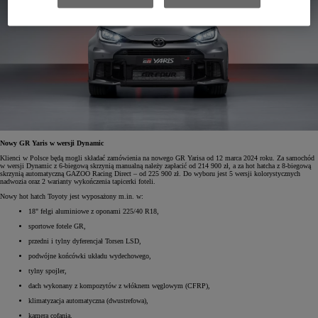
Nowy GR Yaris w wersji Dynamic
Klienci w Polsce będą mogli składać zamówienia na nowego GR Yarisa od 12 marca 2024 roku. Za samochód
w wersji Dynamic z 6-biegową skrzynią manualną należy zapłacić od 214 900 zł, a za hot hatcha z 8-biegową
skrzynią automatyczną GAZOO Racing Direct – od 225 900 zł. Do wyboru jest 5 wersji kolorystycznych
nadwozia oraz 2 warianty wykończenia tapicerki foteli.
Nowy hot hatch Toyoty jest wyposażony m.in. w:
18" felgi aluminiowe z oponami 225/40 R18,
sportowe fotele GR,
przedni i tylny dyferencjał Torsen LSD,
podwójne końcówki układu wydechowego,
tylny spojler,
dach wykonany z kompozytów z włóknem węglowym (CFRP),
klimatyzacja automatyczna (dwustrefowa),
kamera cofania,