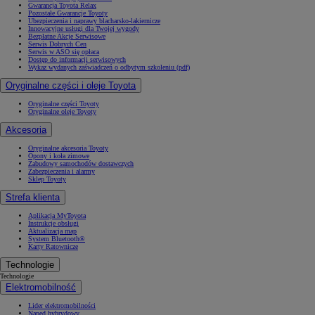
Gwarancja Toyota Relax
Pozostałe Gwarancje Toyoty
Ubezpieczenia i naprawy blacharsko-lakiernicze
Innowacyjne usługi dla Twojej wygody
Bezpłatne Akcje Serwisowe
Serwis Dobrych Cen
Serwis w ASO się opłaca
Dostęp do informacji serwisowych
Wykaz wydanych zaświadczeń o odbytym szkoleniu (pdf)
Oryginalne części i oleje Toyota
Oryginalne części Toyoty
Oryginalne oleje Toyoty
Akcesoria
Oryginalne akcesoria Toyoty
Opony i koła zimowe
Zabudowy samochodów dostawczych
Zabezpieczenia i alarmy
Sklep Toyoty
Strefa klienta
Aplikacja MyToyota
Instrukcje obsługi
Aktualizacja map
System Bluetooth®
Karty Ratownicze
Technologie
Technologie
Elektromobilność
Lider elektromobilności
Napęd hybrydowy