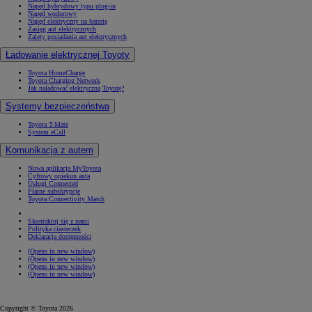
Napęd hybrydowy typu plug-in
Napęd wodorowy
Napęd elektryczny na baterię
Zasięg aut elektrycznych
Zalety posiadania aut elektrycznych
Ładowanie elektrycznej Toyoty
Toyota HomeCharge
Toyota Charging Network
Jak naładować elektryczną Toyotę?
Systemy bezpieczeństwa
Toyota T-Mate
System eCall
Komunikacja z autem
Nowa aplikacja MyToyota
Cyfrowy opiekun auta
Usługi Connected
Płatne subskrypcje
Toyota Connectivity Match
Skontaktuj się z nami
Polityka ciasteczek
Deklaracja dostępności
(Opens in new window)
(Opens in new window)
(Opens in new window)
(Opens in new window)
Copyright © Toyota 2026