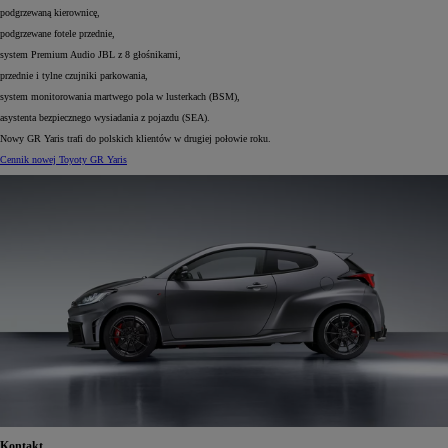
podgrzewaną kierownicę,
podgrzewane fotele przednie,
system Premium Audio JBL z 8 głośnikami,
przednie i tylne czujniki parkowania,
system monitorowania martwego pola w lusterkach (BSM),
asystenta bezpiecznego wysiadania z pojazdu (SEA).
Nowy GR Yaris trafi do polskich klientów w drugiej połowie roku.
Cennik nowej Toyoty GR Yaris
Kontakt