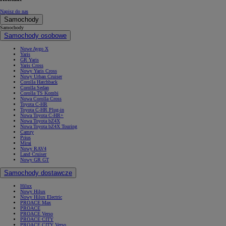
Napisz do nas
Samochody
Samochody
Samochody osobowe
Nowe Aygo X
Yaris
GR Yaris
Yaris Cross
Nowy Yaris Cross
Nowy Urban Cruiser
Corolla Hatchback
Corolla Sedan
Corolla TS Kombi
Nowa Corolla Cross
Toyota C-HR
Toyota C-HR Plug-in
Nowa Toyota C-HR+
Nowa Toyota bZ4X
Nowa Toyota bZ4X Touring
Camry
Prius
Mirai
Nowy RAV4
Land Cruiser
Nowy GR GT
Samochody dostawcze
Hilux
Nowy Hilux
Nowy Hilux Electric
PROACE Max
PROACE
PROACE Verso
PROACE CITY
PROACE CITY Verso