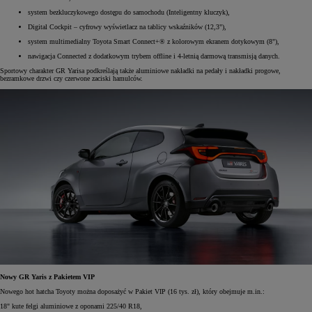
system bezkluczykowego dostępu do samochodu (Inteligentny kluczyk),
Digital Cockpit – cyfrowy wyświetlacz na tablicy wskaźników (12,3"),
system multimedialny Toyota Smart Connect+® z kolorowym ekranem dotykowym (8"),
nawigacja Connected z dodatkowym trybem offline i 4-letnią darmową transmisją danych.
Sportowy charakter GR Yarisa podkreślają także aluminiowe nakładki na pedały i nakładki progowe,
bezramkowe drzwi czy czerwone zaciski hamulców.
Nowy GR Yaris z Pakietem VIP
Nowego hot hatcha Toyoty można doposażyć w Pakiet VIP (16 tys. zł), który obejmuje m.in.:
18" kute felgi aluminiowe z oponami 225/40 R18,