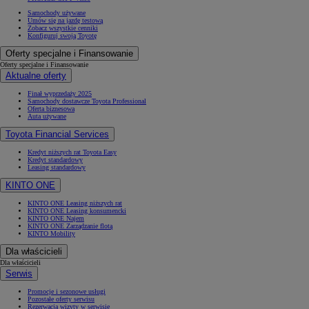
Samochody używane
Umów się na jazdę testową
Zobacz wszystkie cenniki
Konfiguruj swoją Toyotę
Oferty specjalne i Finansowanie
Oferty specjalne i Finansowanie
Aktualne oferty
Finał wyprzedaży 2025
Samochody dostawcze Toyota Professional
Oferta biznesowa
Auta używane
Toyota Financial Services
Kredyt niższych rat Toyota Easy
Kredyt standardowy
Leasing standardowy
KINTO ONE
KINTO ONE Leasing niższych rat
KINTO ONE Leasing konsumencki
KINTO ONE Najem
KINTO ONE Zarządzanie flotą
KINTO Mobility
Dla właścicieli
Dla właścicieli
Serwis
Promocje i sezonowe usługi
Pozostałe oferty serwisu
Rezerwacja wizyty w serwisie