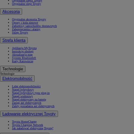
Oryginalne części Toyoty
Oryginalne oleje Toyoty
Akcesoria
Oryginalne akcesoria Toyoty
Opony i koła zimowe
Zabudowy samochodów dostawczych
Zabezpieczenia i alarmy
Sklep Toyoty
Strefa klienta
Aplikacja MyToyota
Instrukcje obsługi
Aktualizacja map
System Bluetooth®
Karty Ratownicze
Technologie
Technologie
Elektromobilność
Lider elektromobilności
Napęd hybrydowy
Napęd hybrydowy typu plug-in
Napęd wodorowy
Napęd elektryczny na baterię
Zasięg aut elektrycznych
Zalety posiadania aut elektrycznych
Ładowanie elektrycznej Toyoty
Toyota HomeCharge
Toyota Charging Network
Jak naładować elektryczną Toyotę?