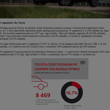
5 segmentów dla Toyoty
Wiodącą pozycję Toyoty na polskim rynku doskonale pokazuje sytuacja w kluczowych segmentach rynku –
w aż 5 z nich samochody japońskiej marki zajmują pierwszą pozycję. W segmencie A 51,3% udziału ma Aygo
X. Do kwietnia zarejestrowano już 1517 egz. tego modelu. Yaris jest liderem segmentu B (23,9% udziału),
Yaris Cross prowadzi wśród miejskich crossoverów (18,3% udziału), a Corolla to najchętniej wybierany
kompakt (24,1% udziału).
Co piąte rejestrowane auto w segmencie C-SUV to Toyota. W tej kategorii prowadzi Toyota C-HR z 15,1%
udziału, a w czołówce jest też Corolla Cross z wynikiem 1916 zarejestrowanych aut (5% udziału).
W segmencie D mocną pozycję ma hybrydowa limuzyna Camry – w pierwszych czterech miesiącach 2025 roku
zarejestrowano 1753 egz. tego modelu (+20%), co przełożyło się na 17% udziału w tej klasie aut.