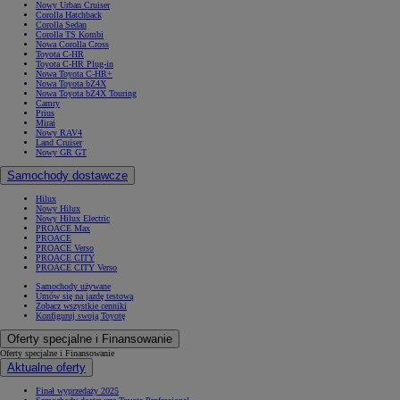
Nowy Urban Cruiser
Corolla Hatchback
Corolla Sedan
Corolla TS Kombi
Nowa Corolla Cross
Toyota C-HR
Toyota C-HR Plug-in
Nowa Toyota C-HR+
Nowa Toyota bZ4X
Nowa Toyota bZ4X Touring
Camry
Prius
Mirai
Nowy RAV4
Land Cruiser
Nowy GR GT
Samochody dostawcze
Hilux
Nowy Hilux
Nowy Hilux Electric
PROACE Max
PROACE
PROACE Verso
PROACE CITY
PROACE CITY Verso
Samochody używane
Umów się na jazdę testową
Zobacz wszystkie cenniki
Konfiguruj swoją Toyotę
Oferty specjalne i Finansowanie
Oferty specjalne i Finansowanie
Aktualne oferty
Finał wyprzedaży 2025