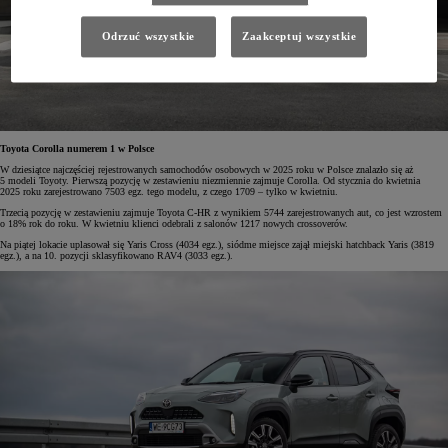
Odrzuć wszystkie
Zaakceptuj wszystkie
Toyota Corolla numerem 1 w Polsce
W dziesiątce najczęściej rejestrowanych samochodów osobowych w 2025 roku w Polsce znalazło się aż
5 modeli Toyoty. Pierwszą pozycję w zestawieniu niezmiennie zajmuje Corolla. Od stycznia do kwietnia
2025 roku zarejestrowano 7503 egz. tego modelu, z czego 1709 – tylko w kwietniu.
Trzecią pozycję w zestawieniu zajmuje Toyota C-HR z wynikiem 5744 zarejestrowanych aut, co jest wzrostem
o 18% rok do roku. W kwietniu klienci odebrali z salonów 1217 nowych crossoverów.
Na piątej lokacie uplasował się Yaris Cross (4034 egz.), siódme miejsce zajął miejski hatchback Yaris (3819
egz.), a na 10. pozycji sklasyfikowano RAV4 (3033 egz.).