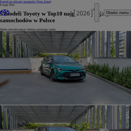
Przejdź do głównej zawartości
(Press Enter)
8 maja 2025
5 modeli Toyoty w Top10 najpopularniejszych
Otwórz menu
samochodów w Polsce
Marka zdecydowanym liderem polskiego rynku