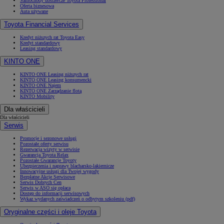
Samochody dostawcze Toyota Professional
Oferta biznesowa
Auta używane
Toyota Financial Services
Kredyt niższych rat Toyota Easy
Kredyt standardowy
Leasing standardowy
KINTO ONE
KINTO ONE Leasing niższych rat
KINTO ONE Leasing konsumencki
KINTO ONE Najem
KINTO ONE Zarządzanie flotą
KINTO Mobility
Dla właścicieli
Dla właścicieli
Serwis
Promocje i sezonowe usługi
Pozostałe oferty serwisu
Rezerwacja wizyty w serwisie
Gwarancja Toyota Relax
Pozostałe Gwarancje Toyoty
Ubezpieczenia i naprawy blacharsko-lakiernicze
Innowacyjne usługi dla Twojej wygody
Bezpłatne Akcje Serwisowe
Serwis Dobrych Cen
Serwis w ASO się opłaca
Dostęp do informacji serwisowych
Wykaz wydanych zaświadczeń o odbytym szkoleniu (pdf)
Oryginalne części i oleje Toyota