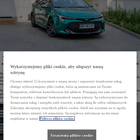
Od stycznia do kwietnia 2025 roku w Polsce zarejestrowano 35 286 osobowych i dostawczych Toyot.
Była to najchętniej wybierana marka zarówno przez klientów indywidualnych, jak i firmy. Pozycję
najpopularniejszego pojazdu na rynku utrzymała Corolla. w Top10 najczęściej rejestrowanych modeli
Wykorzystujemy pliki cookie, aby ulepszyć naszą
znalazło się aż 5 aut Toyoty.
witrynę
Toyota utrzymuje pozycję niekwestionowanego lidera polskiego rynku motoryzacyjnego. W ciągu czterech
pierwszych miesięcy 2025 roku w naszym kraju zarejestrowano 35 286 samochodów osobowych i dostawczych
marki, co jest wynikiem lepszym niż dwóch kolejnych konkurentów razem wziętych. Udział Toyoty w rynku
Chcemy ułatwić Ci korzystanie z naszej strony i usprawnić świadczenie usług,
wyniósł 16,7%.
dlatego wykorzystujemy pliki cookie, które są umieszczane na Twoim
Tylko w kwietniu z salonów Toyoty wyjechało 8469 samochodów, a marka była najchętniej wybierana zarówno
komputerze, telefonie komórkowym lub tablecie. Pomagają one nam zrozumieć
przez osoby prywatne, jak i firmy. Klienci indywidualni zarejestrowali łącznie 2709 pojazdów (+7%), do firm
Twoje potrzeby i ulepszać funkcjonalność naszej witryny. Są wykorzystywane do
trafiło 5760 aut.
dostarczania usług i narzędzi osób trzecich, a także służą do celów reklamowych.
Zalecamy akceptację wszystkich plików cookie. Jeżeli nie wyrażasz na to zgody,
możesz łatwo zmienić ich ustawienia. Szczegółowe informacje na ten temat
znajdziesz w naszej
Polityce plików cookie.
Ustawienia plików cookie