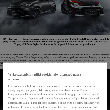
TOYOTA GAZOO Racing zaprezentowała dwie wersje specjalne hot-hatcha GR Yaris, które powstały
przy współpracy z mistrzami świata Sébastienem Ogierem i Kalle Rovanperą. Liczba egzemplarzy
Toyoty GR Yaris Ogier Edition oraz Rovanperä Edition będzie ograniczona.
Dwie nowe limitowane wersje Toyoty GR Yaris powstały z inicjatywy Akio Toyody. Prezes Zarządu i dyrektor
reprezentatywny Toyota Motor Corporation, który w zawodach startuje pod pseudonimem Morizo, chciał w ten
sposób uhonorować zwycięzców światowego czempionatu, podziękować członkom zespołu, a także sprawić
radość fanom motorsportu. Auta zaprezentowano w dniu inauguracji Rajdu Monte Carlo, od którego zespół
TOYOTA GAZOO Racing WRT rozpoczyna obronę mistrzowskich tytułów.
Wykorzystujemy pliki cookie, aby ulepszyć naszą
witrynę
Chcemy ułatwić Ci korzystanie z naszej strony i usprawnić świadczenie usług,
dlatego wykorzystujemy pliki cookie, które są umieszczane na Twoim
komputerze, telefonie komórkowym lub tablecie. Pomagają one nam zrozumieć
Twoje potrzeby i ulepszać funkcjonalność naszej witryny. Są wykorzystywane do
dostarczania usług i narzędzi osób trzecich, a także służą do celów reklamowych.
Zalecamy akceptację wszystkich plików cookie. Jeżeli nie wyrażasz na to zgody,