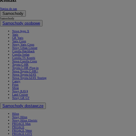
Kontakt
Napisz do nas
Samochody
Samochody
Samochody osobowe
Nowe Aygo X
Yaris
GR Yaris
Yaris Cross
Nowy Yaris Cross
Nowy Urban Cruiser
Corolla Hatchback
Corolla Sedan
Corolla TS Kombi
Nowa Corolla Cross
Toyota C-HR
Toyota C-HR Plug-in
Nowa Toyota C-HR+
Nowa Toyota bZ4X
Nowa Toyota bZ4X Touring
Camry
Prius
Mirai
Nowy RAV4
Land Cruiser
Nowy GR GT
Samochody dostawcze
Hilux
Nowy Hilux
Nowy Hilux Electric
PROACE Max
PROACE
PROACE Verso
PROACE CITY