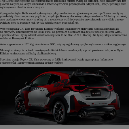
Tryb Donut odzwierciedla pasję najmłodszego rajdowego mistrza świata do driftingu. Moc przekazywana jest
głównie na tylną oś, a tryb umożliwia z łatwością zerwanie przyczepności tylnych kół, jazdę w poślizgu oraz
wykonywanie obrotów auta w miejscu.
Z przypadku trybu Kalle napęd wykorzystuje tylny mechanizm o ograniczonym poślizgu Torsen oraz tylną
przekładnię różnicową o stałej prędkości, uzyskując linearną charakterystykę prowadzenia. Wchodząc w zakręt,
auto przekazuje więcej mocy na tylną oś, a mocniejsze wciśnięcie pedału przyspieszenia na wyjściu z niego
zwiększa moc na przedniej osi, by jak najefektywniej przejechać łuk.
Wersję specjalną GR Yaris Rovanperä Edition wyróżnia trzykolorowe malowanie nadwozia nawiązujące
do motywów umieszczonych na kasku Fina. Na przednich błotnikach znajdują się naklejki mistrza WRC,
a przednie drzwi i tylny zderzak ozdobiono napisem TOYOTA GAZOO Racing. Na tylnej klapie umieszczono
emblemat Rovanperä Edition.
Auto wyposażono w 18" felgi aluminiowe BBS, a tylny regulowany spojler wykonano z włókna węglowego.
We wnętrzu obszycie tapicerki nawiązuje do fińskich barw narodowych, a przed pasażerem, tak jak w Ogier
Edition, umieszczono tabliczkę okolicznościową.
Specjalne wersje Toyoty GR Yaris powstaną w ściśle limitowanej liczbie egzemplarzy. Informacje
o dostępności i zamówieniach zostaną podane wkrótce.