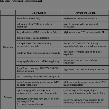
GR Yaris – wyróżniki wersji specjalnych:
Ogier Edition
Rovanperä Edition
lakier Matt Stealth Grey
trzykolorowe malowanie nadwozia
naklejki mistrza WRC na przednich
naklejki mistrza WRC na przednich
błotnikach
błotnikach
felgi aluminiowe BBS w rozmiarze18x8J
felgi aluminiowe BBS w rozmiarze18x8J
zaciski pomalowane na niebiesko
-
naklejki TOYOTA GAZOO Racing
naklejki TOYOTA GAZOO Racing
na przednich drzwiach
na przednich drzwiach oraz tylnym zderzaku
Nadwozie
emblemat Rovanperä Edition na klapie
emblemat Ogier Edition na klapie bagażnika
bagażnika
regulowany spojler tylny z włókna
nowy spojler dachowy z włókna węglowego
węglowego
flaga Francji oraz logo TOYOTA GAZOO
logo TOYOTA GAZOO Racing na kołach
Racing na kołach
grill ozdobiony motywem francuskiej flagi
-
tabliczka upamiętniająca mistrzostwo WRC
tabliczka upamiętniająca mistrzostwo WRC
na desce rozdzielczej
na desce rozdzielczej
cyfrowe zegary GR ze specjalnymi
cyfrowe zegary GR ze specjalnymi
motywami dla trybów jazdy Morizo i Seb
motywami dla trybów jazdy Donut i Kalle
Wnętrze
przeszycie kierownicy nawiązujące do barw
przeszycie kierownicy nawiązujące do barw
narodowych Francji
narodowych Finlandii (niebieski/szary)
(czerwony/szary/niebieski)