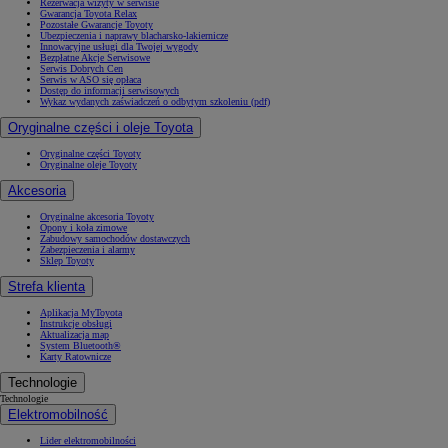
Rezerwacja wizyty w serwisie
Gwarancja Toyota Relax
Pozostałe Gwarancje Toyoty
Ubezpieczenia i naprawy blacharsko-lakiernicze
Innowacyjne usługi dla Twojej wygody
Bezpłatne Akcje Serwisowe
Serwis Dobrych Cen
Serwis w ASO się opłaca
Dostęp do informacji serwisowych
Wykaz wydanych zaświadczeń o odbytym szkoleniu (pdf)
Oryginalne części i oleje Toyota
Oryginalne części Toyoty
Oryginalne oleje Toyoty
Akcesoria
Oryginalne akcesoria Toyoty
Opony i koła zimowe
Zabudowy samochodów dostawczych
Zabezpieczenia i alarmy
Sklep Toyoty
Strefa klienta
Aplikacja MyToyota
Instrukcje obsługi
Aktualizacja map
System Bluetooth®
Karty Ratownicze
Technologie
Technologie
Elektromobilność
Lider elektromobilności