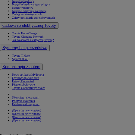
Napęd hybrydowy
Napęd hybrydowy typu plug-in
Napęd wodorowy
Napęd elektryczny na baterię
Zasięg aut elektrycznych
Zalety posiadania aut elektrycznych
Ładowanie elektrycznej Toyoty
Toyota HomeCharge
Toyota Charging Network
Jak naładować elektryczną Toyotę?
Systemy bezpieczeństwa
Toyota T-Mate
System eCall
Komunikacja z autem
Nowa aplikacja MyToyota
Cyfrowy opiekun auta
Usługi Connected
Płatne subskrypcje
Toyota Connectivity Match
Skontaktuj się z nami
Polityka ciasteczek
Deklaracja dostępności
(Opens in new window)
(Opens in new window)
(Opens in new window)
(Opens in new window)