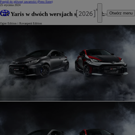
Przejdź do głównej zawartości
(Press Enter)
25 stycznia 2024
GR Yaris w dwóch wersjach specjalnych
Otwórz menu
Ogier Edition i Rovanperä Edition