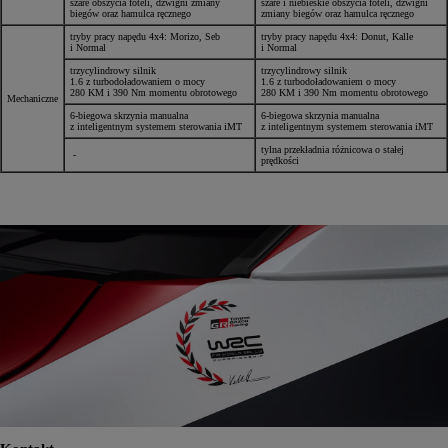
szare obszycia foteli, dźwigni zmiany
szare i niebieskie obszycia foteli, dźwigni
biegów oraz hamulca ręcznego
zmiany biegów oraz hamulca ręcznego
tryby pracy napędu 4x4: Morizo, Seb
tryby pracy napędu 4x4: Donut, Kalle
i Normal
i Normal
trzycylindrowy silnik
trzycylindrowy silnik
1.6 z turbodoładowaniem o mocy
1.6 z turbodoładowaniem o mocy
280 KM i 390 Nm momentu obrotowego
280 KM i 390 Nm momentu obrotowego
Mechaniczne
6-biegowa skrzynia manualna
6-biegowa skrzynia manualna
z inteligentnym systemem sterowania iMT
z inteligentnym systemem sterowania iMT
tylna przekładnia różnicowa o stałej
-
prędkości