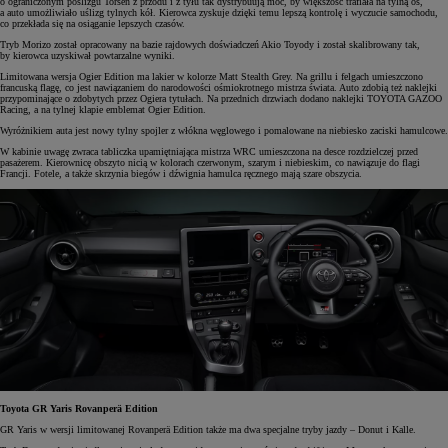
o ograniczonym poślizgu Torsen z przodu i z tyłu tak dystrybuują moc, by większość trafiała na tylną oś,
a auto umożliwiało uślizg tylnych kół. Kierowca zyskuje dzięki temu lepszą kontrolę i wyczucie samochodu,
co przekłada się na osiąganie lepszych czasów.
Tryb Morizo został opracowany na bazie rajdowych doświadczeń Akio Toyody i został skalibrowany tak,
by kierowca uzyskiwał powtarzalne wyniki.
Limitowana wersja Ogier Edition ma lakier w kolorze Matt Stealth Grey. Na grillu i felgach umieszczono
francuską flagę, co jest nawiązaniem do narodowości ośmiokrotnego mistrza świata. Auto zdobią też naklejki
przypominające o zdobytych przez Ogiera tytułach. Na przednich drzwiach dodano naklejki TOYOTA GAZOO
Racing, a na tylnej klapie emblemat Ogier Edition.
Wyróżnikiem auta jest nowy tylny spojler z włókna węglowego i pomalowane na niebiesko zaciski hamulcowe.
W kabinie uwagę zwraca tabliczka upamiętniająca mistrza WRC umieszczona na desce rozdzielczej przed
pasażerem. Kierownicę obszyto nicią w kolorach czerwonym, szarym i niebieskim, co nawiązuje do flagi
Francji. Fotele, a także skrzynia biegów i dźwignia hamulca ręcznego mają szare obszycia.
Toyota GR Yaris Rovanperä Edition
GR Yaris w wersji limitowanej Rovanperä Edition także ma dwa specjalne tryby jazdy – Donut i Kalle.