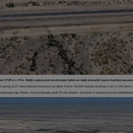
d (TAPG) w USA. Dzięki najnowszym inwestycjom będzie on mógł prowadzić jeszcze bardziej zaawansow
 pracują aż 23 centra badawczo-rozwojowe na całym świecie. Rocznie koncern inwestuje w nie 1,3 bln jenów, 
nizację tego obiektu, która pochłonęła ponad 50 mln dolarów. Inwestycje te umożliwią jeszcze dokładniej