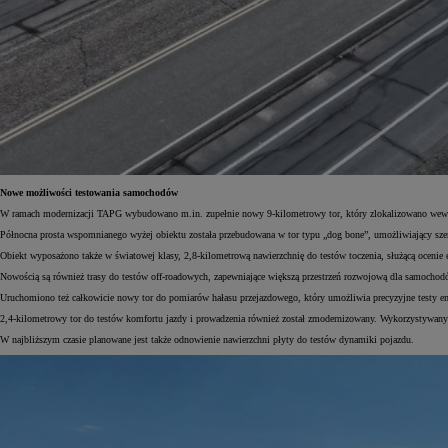
Od
105 300 zł
Corolla Hatchback
HYBRID
Nowe możliwości testowania samochodów
W ramach modernizacji TAPG wybudowano m.in. zupełnie nowy 9-kilometrowy tor, który zlokalizowano wewnątr
Północna prosta wspomnianego wyżej obiektu została przebudowana w tor typu „dog bone”, umożliwiający s
Obiekt wyposażono także w światowej klasy, 2,8-kilometrową nawierzchnię do testów toczenia, służącą ocenie e
Nowością są również trasy do testów off-roadowych, zapewniające większą przestrzeń rozwojową dla samocho
Uruchomiono też całkowicie nowy tor do pomiarów hałasu przejazdowego, który umożliwia precyzyjne testy em
2,4-kilometrowy tor do testów komfortu jazdy i prowadzenia również został zmodernizowany. Wykorzystywany j
W najbliższym czasie planowane jest także odnowienie nawierzchni płyty do testów dynamiki pojazdu.