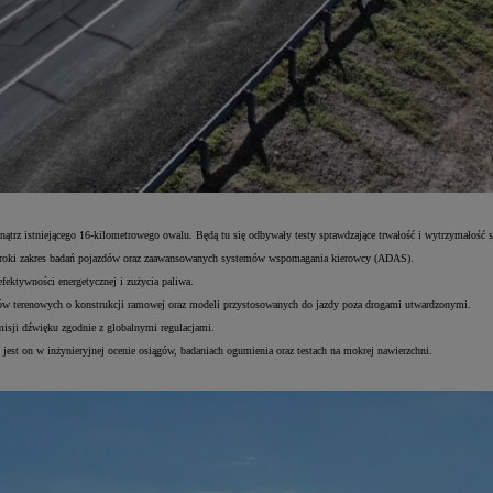
z istniejącego 16-kilometrowego owalu. Będą tu się odbywały testy sprawdzające trwałość i wytrzymałość s
zeroki zakres badań pojazdów oraz zaawansowanych systemów wspomagania kierowcy (ADAS).
fektywności energetycznej i zużycia paliwa.
dów terenowych o konstrukcji ramowej oraz modeli przystosowanych do jazdy poza drogami utwardzonymi.
isji dźwięku zgodnie z globalnymi regulacjami.
est on w inżynieryjnej ocenie osiągów, badaniach ogumienia oraz testach na mokrej nawierzchni.