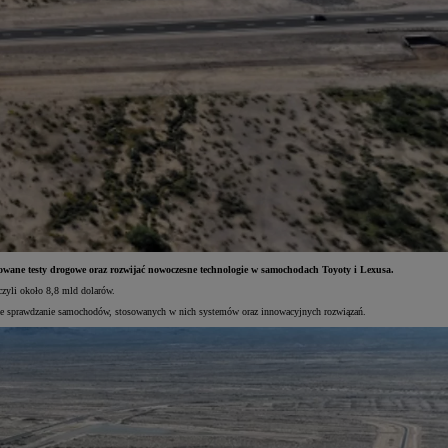
ane testy drogowe oraz rozwijać nowoczesne technologie w samochodach Toyoty i Lexusa.
czyli około 8,8 mld dolarów.
sze sprawdzanie samochodów, stosowanych w nich systemów oraz innowacyjnych rozwiązań.