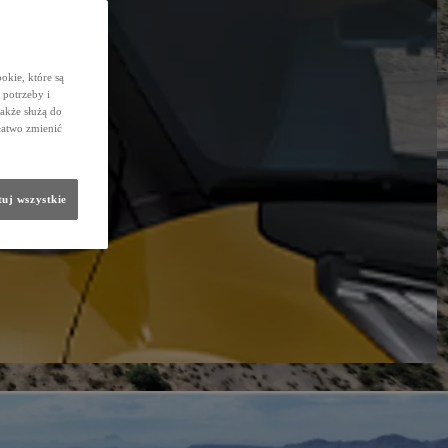
okie, które są
potrzeby i
także służą do
łatwo zmienić
uj wszystkie