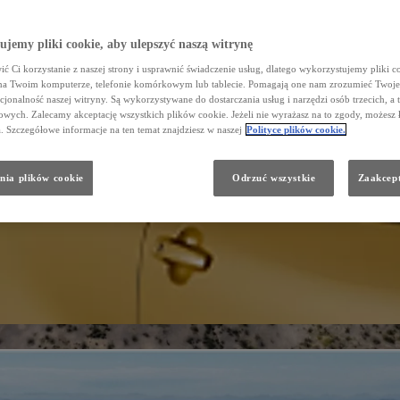
jemy pliki cookie, aby ulepszyć naszą witrynę
ć Ci korzystanie z naszej strony i usprawnić świadczenie usług, dlatego wykorzystujemy pliki co
na Twoim komputerze, telefonie komórkowym lub tablecie. Pomagają one nam zrozumieć Twoje 
cjonalność naszej witryny. Są wykorzystywane do dostarczania usług i narzędzi osób trzecich, a 
wych. Zalecamy akceptację wszystkich plików cookie. Jeżeli nie wyrażasz na to zgody, możesz 
a. Szczegółowe informacje na ten temat znajdziesz w naszej
Polityce plików cookie.
nia plików cookie
Odrzuć wszystkie
Zaakcept