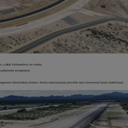
e, a także 9-kilometrowy tor owalny.
że podmiotom zewnętrznym.
ępnienie infrastruktury firmom z branży motoryzacyjnej pozwoliło nam zrównoważyć koszty modernizacji