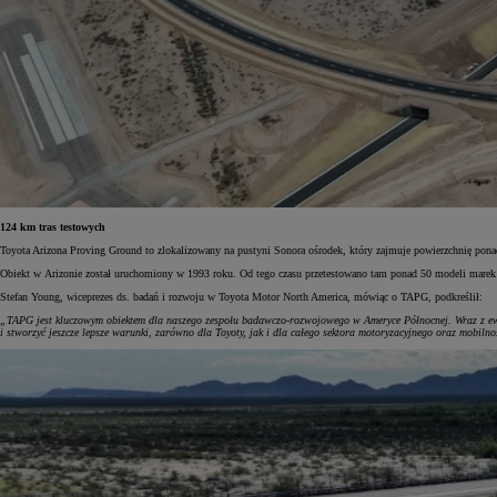
124 km tras testowych
Toyota Arizona Proving Ground to zlokalizowany na pustyni Sonora ośrodek, który zajmuje powierzchnię ponad
Obiekt w Arizonie został uruchomiony w 1993 roku. Od tego czasu przetestowano tam ponad 50 modeli mare
Stefan Young, wiceprezes ds. badań i rozwoju w Toyota Motor North America, mówiąc o TAPG, podkreślił:
„TAPG jest kluczowym obiektem dla naszego zespołu badawczo-rozwojowego w Ameryce Północnej. Wraz z ewol
i stworzyć jeszcze lepsze warunki, zarówno dla Toyoty, jak i dla całego sektora motoryzacyjnego oraz mobilno