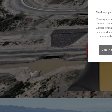
Wykorzystu
Chcemy ułatwi
umieszczane 
ulepszać funk
celów reklamo
ich ustawieni
Ustawie