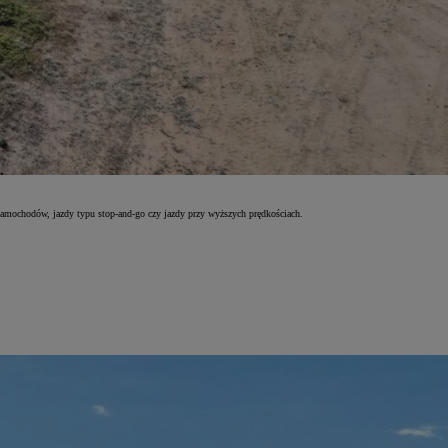
amochodów, jazdy typu stop-and-go czy jazdy przy wyższych prędkościach.