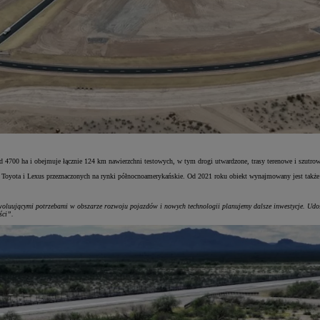
 4700 ha i obejmuje łącznie 124 km nawierzchni testowych, w tym drogi utwardzone, trasy terenowe i szutrow
k Toyota i Lexus przeznaczonych na rynki północnoamerykańskie. Od 2021 roku obiekt wynajmowany jest tak
uującymi potrzebami w obszarze rozwoju pojazdów i nowych technologii planujemy dalsze inwestycje. Udost
ści”.