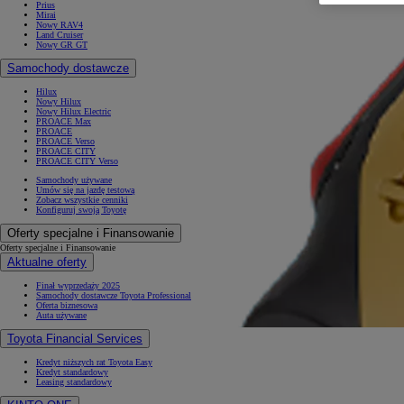
Prius
Mirai
Nowy RAV4
Land Cruiser
Nowy GR GT
Samochody dostawcze
Hilux
Nowy Hilux
Nowy Hilux Electric
PROACE Max
PROACE
PROACE Verso
PROACE CITY
PROACE CITY Verso
Samochody używane
Umów się na jazdę testową
Zobacz wszystkie cenniki
Konfiguruj swoją Toyotę
Oferty specjalne i Finansowanie
Oferty specjalne i Finansowanie
Aktualne oferty
Finał wyprzedaży 2025
Samochody dostawcze Toyota Professional
Oferta biznesowa
Auta używane
Toyota Financial Services
Kredyt niższych rat Toyota Easy
Kredyt standardowy
Leasing standardowy