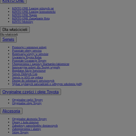
KINTO ONE
KINTO ONE Leasing niższych rat
KINTO ONE Leasing konsumencki
KINTO ONE Najem
KINTO ONE Zarządzanie flotą
KINTO Mobility
Dla właścicieli
Dla właścicieli
Serwis
Promocje i sezonowe usługi
Pozostałe oferty serwisu
Rezerwacja wizyty w serwisie
Gwarancja Toyota Relax
Pozostałe Gwarancje Toyoty
Ubezpieczenia i naprawy blacharsko-lakiernicze
Innowacyjne usługi dla Twojej wygody
Bezpłatne Akcje Serwisowe
Serwis Dobrych Cen
Serwis w ASO się opłaca
Dostęp do informacji serwisowych
Wykaz wydanych zaświadczeń o odbytym szkoleniu (pdf)
Oryginalne części i oleje Toyota
Oryginalne części Toyoty
Oryginalne oleje Toyoty
Akcesoria
Oryginalne akcesoria Toyoty
Opony i koła zimowe
Zabudowy samochodów dostawczych
Zabezpieczenia i alarmy
Sklep Toyoty