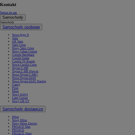
Kontakt
Napisz do nas
Samochody
Samochody
Samochody osobowe
Nowe Aygo X
Yaris
GR Yaris
Yaris Cross
Nowy Yaris Cross
Nowy Urban Cruiser
Corolla Hatchback
Corolla Sedan
Corolla TS Kombi
Nowa Corolla Cross
Toyota C-HR
Toyota C-HR Plug-in
Nowa Toyota C-HR+
Nowa Toyota bZ4X
Nowa Toyota bZ4X Touring
Camry
Prius
Mirai
Nowy RAV4
Land Cruiser
Nowy GR GT
Samochody dostawcze
Hilux
Nowy Hilux
Nowy Hilux Electric
PROACE Max
PROACE
PROACE Verso