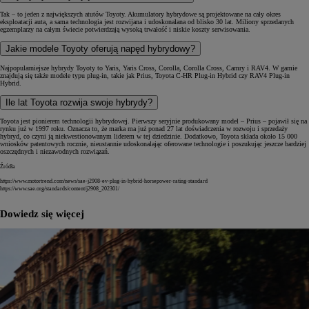
Tak – to jeden z największych atutów Toyoty. Akumulatory hybrydowe są projektowane na cały okres
eksploatacji auta, a sama technologia jest rozwijana i udoskonalana od blisko 30 lat. Miliony sprzedanych
egzemplarzy na całym świecie potwierdzają wysoką trwałość i niskie koszty serwisowania.
Jakie modele Toyoty oferują napęd hybrydowy?
Najpopularniejsze hybrydy Toyoty to Yaris, Yaris Cross, Corolla, Corolla Cross, Camry i RAV4. W gamie
znajdują się także modele typu plug-in, takie jak Prius, Toyota C-HR Plug-in Hybrid czy RAV4 Plug-in
Hybrid.
Ile lat Toyota rozwija swoje hybrydy?
Toyota jest pionierem technologii hybrydowej. Pierwszy seryjnie produkowany model – Prius – pojawił się na
rynku już w 1997 roku. Oznacza to, że marka ma już ponad 27 lat doświadczenia w rozwoju i sprzedaży
hybryd, co czyni ją niekwestionowanym liderem w tej dziedzinie. Dodatkowo, Toyota składa około 15 000
wniosków patentowych rocznie, nieustannie udoskonalając oferowane technologie i poszukując jeszcze bardziej
oszczędnych i niezawodnych rozwiązań.
Źródła
https://www.motortrend.com/news/sae-j2908-ev-plug-in-hybrid-horsepower-rating-standard
https://www.sae.org/standards/content/j2908_202301/
Dowiedz się więcej