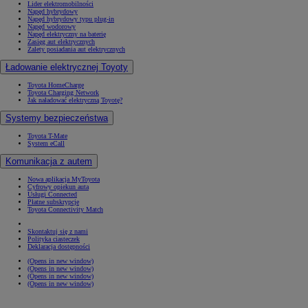
Lider elektromobilności
Napęd hybrydowy
Napęd hybrydowy typu plug-in
Napęd wodorowy
Napęd elektryczny na baterię
Zasięg aut elektrycznych
Zalety posiadania aut elektrycznych
Ładowanie elektrycznej Toyoty
Toyota HomeCharge
Toyota Charging Network
Jak naładować elektryczną Toyotę?
Systemy bezpieczeństwa
Toyota T-Mate
System eCall
Komunikacja z autem
Nowa aplikacja MyToyota
Cyfrowy opiekun auta
Usługi Connected
Płatne subskrypcje
Toyota Connectivity Match
Skontaktuj się z nami
Polityka ciasteczek
Deklaracja dostępności
(Opens in new window)
(Opens in new window)
(Opens in new window)
(Opens in new window)