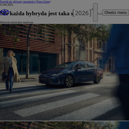
Przejdź do głównej zawartości
(Press Enter)
12-09-2025
Nie każda hybryda jest taka sama
Otwórz menu
Hybryda hybrydzie nierówna