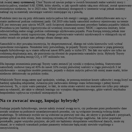
tak zwanej
mocy systemowej
. Choć Toyota od zawsze podaje w swoich broszurach realne wartości mocy i
zużycia paliwa, standard SAE J2908, który określa, w jaki sposób należy taką moc obliczać, został opracowany
stosunkowo niedawno, bo w 2023 roku. Wśród informacji dostępnych w internecie wciąż jednak możemy
natknąć się na materiały zawierające wartości rozmijające się z prawdą.
Podobnie rzecz ma się przy obliczaniu zużycia paliwa lub energii i zasięgu, jaki zelektryfikowane auta są w
stanie zaoferować podczas codziennej jazdy. Od 2019 roku każdy samochód osobowy rejestrowany na terenie
UE jest testowany przy użyciu WLTP, czyli światowej zharmonizowanej procedury badania pojazdów lekkich.
Procedura ta jest bardziej rygorystyczna od wcześniej stosowanej normy NEDC i zapewnia rezultaty, które
odzwierciedlają realne osiągi podczas codziennego użytkowania pojazdu. Poza Europą istnieją jednak inne
normy, nierzadko mniej rygorystyczne, dlatego porównywanie wartości uzyskiwanych w różniących się od
siebie testach nie pokaże nam pełnego obrazu danego auta.
Samochód to zbyt poważna inwestycja, by eksperymentować, dlatego też wielu kierowców woli wybrać
sprawdzone rozwiązania. Niezależne testy potwierdzają, że pojazdy Toyoty wyposażone w piątą generację
napędu hybrydowego są w stanie odbywać nawet 80% jazdy w trybie EV. Ten fakt ma wpływ nie tylko na
codzienną eksploatację auta, ale przyczynia się również do poprawienia warunków życia. Hybrydy Toyoty
zmniejszyły globalną emisję CO
o 197 milionów ton.
2
Dla lepszego zrozumienia przewagi Toyoty warto zestawić jej wyniki z rynkową średnią. Statystycznie
samochody osobowe tracą od 45% do nawet 55% swojej pierwotnej wartości w ciągu pierwszych 3 lat
użytkowania – szczególnie modele premium, pojazdy o dużym zużyciu paliwa lub mniej znane marki, które
niedawno debiutowały na polskim rynku.
Właściciele Toyot mogą zatem spać spokojnie, wiedząc, że ponoszą mniejsze koszty całkowite i mogą liczyć na
bardziej opłacalną odsprzedaż, zwłaszcza przy zachowaniu dobrego stanu technicznego i pełnej historii
serwisowej. To, o czym warto pamiętać, to fakt, że niska utrata wartości ma znaczenie nie tylko przy zakupie
auta na własność, ale także w ofertach leasingu czy wynajmu długoterminowego, gdzie wartość rezydualna
bezpośrednio wpływa na wysokość miesięcznych rat.
Na co zwracać uwagę, kupując hybrydę?
Szukając pojazdu hybrydowego, zawsze należy zwracać uwagę na to, czy podawane przez producentów dane
zostały ustalone na podstawie ustandaryzowanych procedur, czy są wyłącznie inwencją twórczą działu
marketingu. Te informacje zwykle nie są widoczne na pierwszy rzut oka, ale ukryte w gwiazdkach i przypisach,
podane gdzieś na dole strony, dużo mniejszą czcionką od chwytliwego nagłówka. Jak mówi popularne
porzekadło, papier wszystko przyjmie, ale jeśli nie będziemy skrupulatnie weryfikować danych, może się
okazać, że w realnych warunkach podane parametry techniczne będą miały niewiele wspólnego z
rzeczywistością.