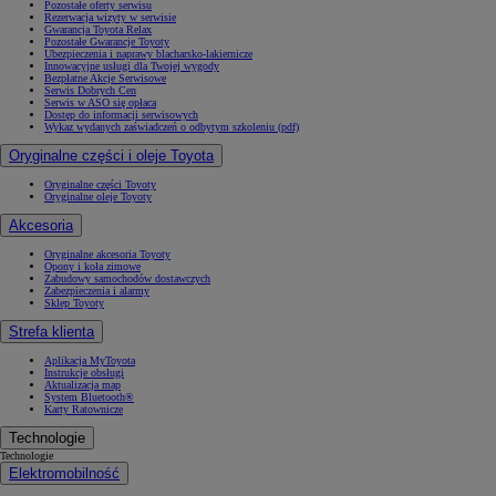
Pozostałe oferty serwisu
Rezerwacja wizyty w serwisie
Gwarancja Toyota Relax
Pozostałe Gwarancje Toyoty
Ubezpieczenia i naprawy blacharsko-lakiernicze
Innowacyjne usługi dla Twojej wygody
Bezpłatne Akcje Serwisowe
Serwis Dobrych Cen
Serwis w ASO się opłaca
Dostęp do informacji serwisowych
Wykaz wydanych zaświadczeń o odbytym szkoleniu (pdf)
Oryginalne części i oleje Toyota
Oryginalne części Toyoty
Oryginalne oleje Toyoty
Akcesoria
Oryginalne akcesoria Toyoty
Opony i koła zimowe
Zabudowy samochodów dostawczych
Zabezpieczenia i alarmy
Sklep Toyoty
Strefa klienta
Aplikacja MyToyota
Instrukcje obsługi
Aktualizacja map
System Bluetooth®
Karty Ratownicze
Technologie
Technologie
Elektromobilność