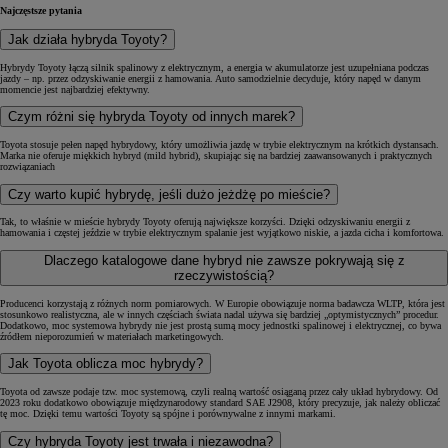
Najczęstsze pytania
Jak działa hybryda Toyoty?
Hybrydy Toyoty łączą silnik spalinowy z elektrycznym, a energia w akumulatorze jest uzupełniana podczas
jazdy – np. przez odzyskiwanie energii z hamowania. Auto samodzielnie decyduje, który napęd w danym
momencie jest najbardziej efektywny.
Czym różni się hybryda Toyoty od innych marek?
Toyota stosuje pełen napęd hybrydowy, który umożliwia jazdę w trybie elektrycznym na krótkich dystansach.
Marka nie oferuje miękkich hybryd (mild hybrid), skupiając się na bardziej zaawansowanych i praktycznych
rozwiązaniach
Czy warto kupić hybrydę, jeśli dużo jeżdżę po mieście?
Tak, to właśnie w mieście hybrydy Toyoty oferują największe korzyści. Dzięki odzyskiwaniu energii z
hamowania i częstej jeździe w trybie elektrycznym spalanie jest wyjątkowo niskie, a jazda cicha i komfortowa.
Dlaczego katalogowe dane hybryd nie zawsze pokrywają się z
rzeczywistością?
Producenci korzystają z różnych norm pomiarowych. W Europie obowiązuje norma badawcza WLTP, która jest
stosunkowo realistyczna, ale w innych częściach świata nadal używa się bardziej „optymistycznych” procedur.
Dodatkowo, moc systemowa hybrydy nie jest prostą sumą mocy jednostki spalinowej i elektrycznej, co bywa
źródłem nieporozumień w materiałach marketingowych.
Jak Toyota oblicza moc hybrydy?
Toyota od zawsze podaje tzw. moc systemową, czyli realną wartość osiąganą przez cały układ hybrydowy. Od
2023 roku dodatkowo obowiązuje międzynarodowy standard SAE J2908, który precyzuje, jak należy obliczać
tę moc. Dzięki temu wartości Toyoty są spójne i porównywalne z innymi markami.
Czy hybryda Toyoty jest trwała i niezawodna?