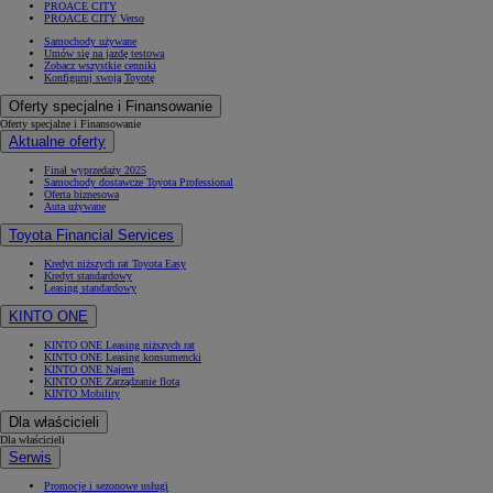
PROACE CITY
PROACE CITY Verso
Samochody używane
Umów się na jazdę testową
Zobacz wszystkie cenniki
Konfiguruj swoją Toyotę
Oferty specjalne i Finansowanie
Oferty specjalne i Finansowanie
Aktualne oferty
Finał wyprzedaży 2025
Samochody dostawcze Toyota Professional
Oferta biznesowa
Auta używane
Toyota Financial Services
Kredyt niższych rat Toyota Easy
Kredyt standardowy
Leasing standardowy
KINTO ONE
KINTO ONE Leasing niższych rat
KINTO ONE Leasing konsumencki
KINTO ONE Najem
KINTO ONE Zarządzanie flotą
KINTO Mobility
Dla właścicieli
Dla właścicieli
Serwis
Promocje i sezonowe usługi