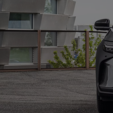
Od
105 300 zł
Corolla Hatchback
HYBRID