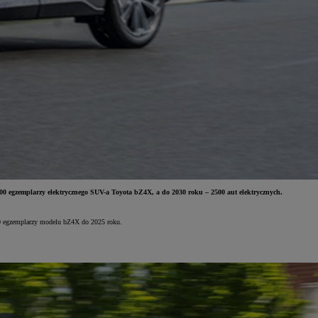
0 egzemplarzy elektrycznego SUV-a Toyota bZ4X, a do 2030 roku – 2500 aut elektrycznych.
00 egzemplarzy modelu bZ4X do 2025 roku.