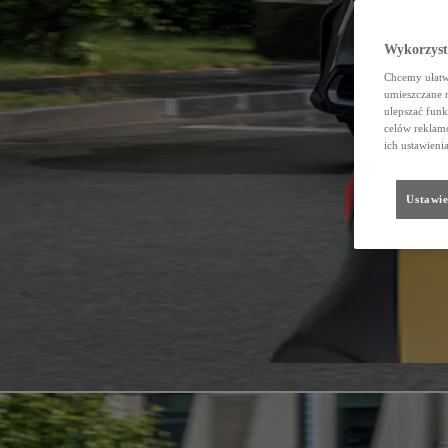
Wykorzystu
Chcemy ułatwi
umieszczane 
ulepszać funk
celów reklamo
ich ustawieni
Ustawie