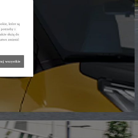
okie, które są
potrzeby i
także służą do
łatwo zmienić
uj wszystkie