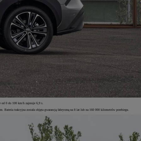
od 0 do 100 km/h zajmuje 6,9 s.
teria trakcyjna została objęta gwarancją fabryczną na 8 lat lub na 160 000 kilometrów przebiegu.