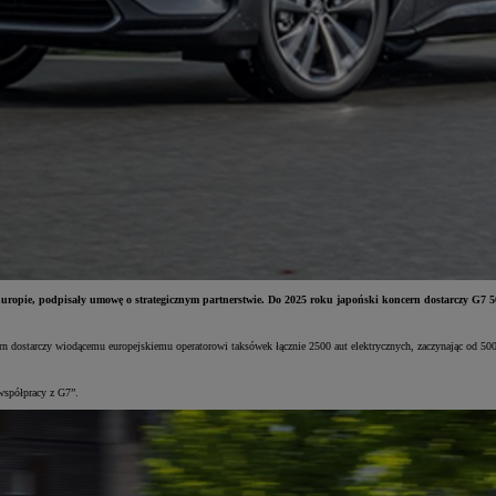
ropie, podpisały umowę o strategicznym partnerstwie. Do 2025 roku japoński koncern dostarczy G7 50
n dostarczy wiodącemu europejskiemu operatorowi taksówek łącznie 2500 aut elektrycznych, zaczynając od 5
współpracy z G7”.