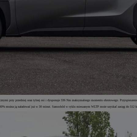
mi przy przedniej oraz tylnej osi i dysponuje 336 Nm maksymalnego momentu obrotowego. Przyspieszenie 
80% można ją naładować już w 30 minut. Samochód w cyklu mieszanym WLTP może uzyskać zasięg do 512 km. Ba