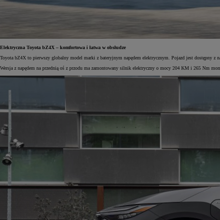
Elektryczna Toyota bZ4X – komfortowa i łatwa w obsłudze
Toyota bZ4X to pierwszy globalny model marki z bateryjnym napędem elektrycznym. Pojazd jest dostępny z na
Wersja z napędem na przednią oś z przodu ma zamontowany silnik elektryczny o mocy 204 KM i 265 Nm mom