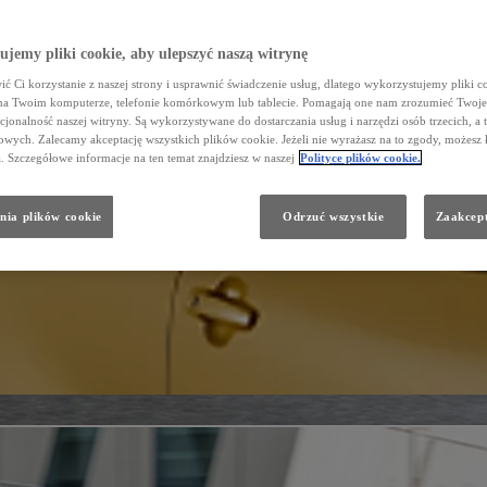
jemy pliki cookie, aby ulepszyć naszą witrynę
ć Ci korzystanie z naszej strony i usprawnić świadczenie usług, dlatego wykorzystujemy pliki co
na Twoim komputerze, telefonie komórkowym lub tablecie. Pomagają one nam zrozumieć Twoje 
cjonalność naszej witryny. Są wykorzystywane do dostarczania usług i narzędzi osób trzecich, a 
wych. Zalecamy akceptację wszystkich plików cookie. Jeżeli nie wyrażasz na to zgody, możesz 
a. Szczegółowe informacje na ten temat znajdziesz w naszej
Polityce plików cookie.
nia plików cookie
Odrzuć wszystkie
Zaakcept