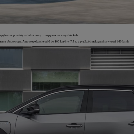
pędem na przednią oś lub w wersji z napędem na wszystkie koła.
entu obrotowego. Auto rozpędza się od 0 do 100 km/h w 7,5 s, a prędkość maksymalna wynosi 160 km/h.