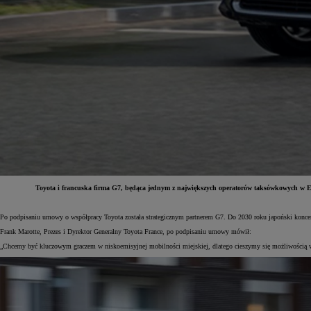
Toyota i francuska firma G7, będąca jednym z największych operatorów taksówkowych w Eu
Od
81 900 zł
Po podpisaniu umowy o współpracy Toyota została strategicznym partnerem G7. Do 2030 roku japoński koncer
Frank Marotte, Prezes i Dyrektor Generalny Toyota France, po podpisaniu umowy mówił:
Yaris Cross
HYBRID
„Chcemy być kluczowym graczem w niskoemisyjnej mobilności miejskiej, dlatego cieszymy się możliwością 