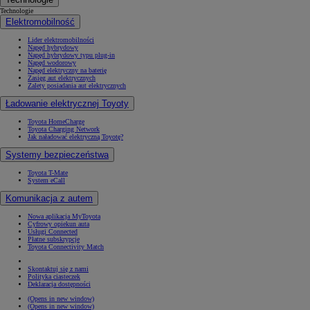
Technologie
Elektromobilność
Lider elektromobilności
Napęd hybrydowy
Napęd hybrydowy typu plug-in
Napęd wodorowy
Napęd elektryczny na baterię
Zasięg aut elektrycznych
Zalety posiadania aut elektrycznych
Ładowanie elektrycznej Toyoty
Toyota HomeCharge
Toyota Charging Network
Jak naładować elektryczną Toyotę?
Systemy bezpieczeństwa
Toyota T-Mate
System eCall
Komunikacja z autem
Nowa aplikacja MyToyota
Cyfrowy opiekun auta
Usługi Connected
Płatne subskrypcje
Toyota Connectivity Match
Skontaktuj się z nami
Polityka ciasteczek
Deklaracja dostępności
(Opens in new window)
(Opens in new window)