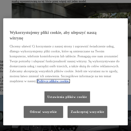
marką reprezentowaną na tej liście przez więcej niż jeden model.
Wykorzystujemy pliki cookie, aby ulepszyć naszą
witrynę
Chcemy ułatwić Ci korzystanie z naszej strony i usprawnić świadczenie usług,
dlatego wykorzystujemy pliki cookie, które są umieszczane na Twoim
komputerze, telefonie komórkowym lub tablecie. Pomagają one nam zrozumieć
Twoje potrzeby i ulepszać funkcjonalność naszej witryny. Są wykorzystywane do
Jak zaznacza Consumer Reports, w najnowszym zestawieniu znalazły się wyjątkowe modele, które spełniają
najwyższe standardy pod względem wydajności, właściwości jezdnych, bezpieczeństwa i niezawodności.
dostarczania usług i narzędzi osób trzecich, a także służą do celów reklamowych.
Zwycięskie pojazdy zostały wybrane spośród ponad 200 przetestowanych modeli. Każdy z nich wyróżnia się
Zalecamy akceptację wszystkich plików cookie. Jeżeli nie wyrażasz na to zgody,
świetnymi wynikami w testach drogowych, najwyższą niezawodnością i bezpieczeństwem.
możesz łatwo zmienić ich ustawienia. Szczegółowe informacje na ten temat
„Mówiąc najprościej, wskazaliśmy pojazdy, które nasi eksperci z entuzjazmem poleciliby rodzinie
i przyjaciołom. Nie jest zaskoczeniem, że Toyota, która w naszym rankingu zazwyczaj mocno zaznacza swoją
znajdziesz w naszej
Polityce plików cookie.
obecność, także tym razem jest dobrze reprezentowana. Toyoty są znane z napędów łączących wysoką kulturę
pracy z wydajnością i dynamiką, małego zużycia paliwa i niezawodności”
– podkreśliła redakcja portalu
Consumer Reports.
Ustawienia plików cookie
Odrzuć wszystkie
Zaakceptuj wszystkie