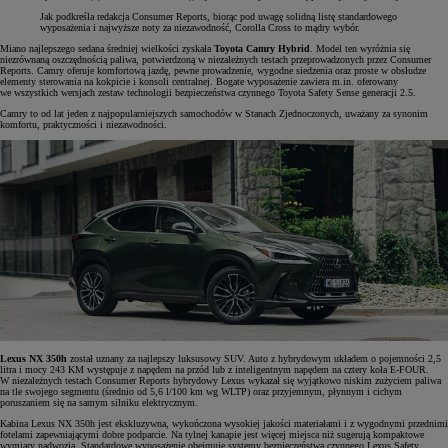
Jak podkreśla redakcja Consumer Reports, biorąc pod uwagę solidną listę standardowego
wyposażenia i najwyższe noty za niezawodność, Corolla Cross to mądry wybór.
Miano najlepszego sedana średniej wielkości zyskała
Toyota Camry Hybrid
. Model ten wyróżnia się
niezrównaną oszczędnością paliwa, potwierdzoną w niezależnych testach przeprowadzonych przez Consumer
Reports. Camry oferuje komfortową jazdę, pewne prowadzenie, wygodne siedzenia oraz proste w obsłudze
elementy sterowania na kokpicie i konsoli centralnej. Bogate wyposażenie zawiera m.in. oferowany
we wszystkich wersjach zestaw technologii bezpieczeństwa czynnego Toyota Safety Sense generacji 2.5.
Camry to od lat jeden z najpopularniejszych samochodów w Stanach Zjednoczonych, uważany za synonim
komfortu, praktyczności i niezawodności.
Lexus NX 350h
został uznany za najlepszy luksusowy SUV. Auto z hybrydowym układem o pojemności 2,5
litra i mocy 243 KM występuje z napędem na przód lub z inteligentnym napędem na cztery koła E-FOUR.
W niezależnych testach Consumer Reports hybrydowy Lexus wykazał się wyjątkowo niskim zużyciem paliwa
na tle swojego segmentu (średnio od 5,6 l/100 km wg WLTP) oraz przyjemnym, płynnym i cichym
poruszaniem się na samym silniku elektrycznym.
Kabina Lexus NX 350h jest ekskluzywna, wykończona wysokiej jakości materiałami i z wygodnymi przednimi
fotelami zapewniającymi dobre podparcie. Na tylnej kanapie jest więcej miejsca niż sugerują kompaktowe
wymiary nadwozia. Standardowe wyposażenie obejmuje systemy bezpieczeństwa czynnego Lexus Safety