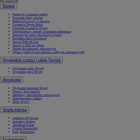
Dla właścicieli
Serwis
Promocje i sezonowe usługi
Pozostałe oferty serwisu
Rezerwacja wizyty w serwisie
Gwarancja Toyota Relax
Pozostałe Gwarancje Toyoty
Ubezpieczenia i naprawy blacharsko-lakiernicze
Innowacyjne usługi dla Twojej wygody
Bezpłatne Akcje Serwisowe
Serwis Dobrych Cen
Serwis w ASO się opłaca
Dostęp do informacji serwisowych
Wykaz wydanych zaświadczeń o odbytym szkoleniu (pdf)
Oryginalne części i oleje Toyota
Oryginalne części Toyoty
Oryginalne oleje Toyoty
Akcesoria
Oryginalne akcesoria Toyoty
Opony i koła zimowe
Zabudowy samochodów dostawczych
Zabezpieczenia i alarmy
Sklep Toyoty
Strefa klienta
Aplikacja MyToyota
Instrukcje obsługi
Aktualizacja map
System Bluetooth®
Karty Ratownicze
Technologie