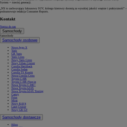
System + trzeciej generacji.
„NX to zachwycający luksusowy SUV, którego kierowcy docenią za wysokiej jakości wnętrze i praktyczność” –
podsumowuje redakcja Consumer Reports.
Kontakt
Napisz do nas
Samochody
Samochody
Samochody osobowe
Nowe Aygo X
Yaris
GR Yaris
Yaris Cross
Nowy Yaris Cross
Nowy Urban Cruiser
Corolla Hatchback
Corolla Sedan
Corolla TS Kombi
Nowa Corolla Cross
Toyota C-HR
Toyota C-HR Plug-in
Nowa Toyota C-HR+
Nowa Toyota bZ4X
Nowa Toyota bZ4X Touring
Camry
Prius
Mirai
Nowy RAV4
Land Cruiser
Nowy GR GT
Samochody dostawcze
Hilux