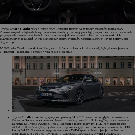
Toyota Corolla Hybrid
została uznana przez Consumer Reports za najlepszy samochód kompaktowy.
Zdaniem ekspertów hybryda ta wyznacza nowe standardy pod względem tego, co jest możliwe w niewielkich,
przystępnych cenowo samochodach. Jest nie tylko wyjątkowo oszczędna, lecz posiada również wiele
zaawansowanych rozwiązań, w tym standardowy zestaw systemów wsparcia kierowcy Toyota Safety Sense
3. generacji.
W 2023 roku Corolla przeszła facelifting, wraz z którym zyskała m.in. dwa napędy hybrydowe najnowszej,
5. generacji – mocniejsze i bardziej wydajne niż poprzednie.
Toyota Corolla Cross
to najlepszy kompaktowy SUV 2023 roku. Pod względem niezawodności
Consumer Reports przyznał nowej Toyocie najwyższą ocenę 5 na 5. Szczególną uwagę zwrócono
na napęd 2.0 Hybrid Dynamic Force 5. generacji o łącznej mocy 197 KM, który rozpędza auto
od 0 do 100 km/h w 7,6 s, a jednocześnie zapewnia wyjątkowo niskie zużycie paliwa od 5,0 l/100
km wg WLTP. Opcjonalny napęd na cztery koła AWD-i sprawia, że auto jest jeszcze bardziej
dynamiczne (7,5 s od 0 do 100 km/h), a jednocześnie prowadzi się pewniej i bezpieczniej.