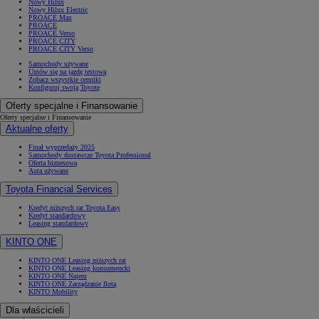
Nowy Hilux
Nowy Hilux Electric
PROACE Max
PROACE
PROACE Verso
PROACE CITY
PROACE CITY Verso
Samochody używane
Umów się na jazdę testową
Zobacz wszystkie cenniki
Konfiguruj swoją Toyotę
Oferty specjalne i Finansowanie
Oferty specjalne i Finansowanie
Aktualne oferty
Finał wyprzedaży 2025
Samochody dostawcze Toyota Professional
Oferta biznesowa
Auta używane
Toyota Financial Services
Kredyt niższych rat Toyota Easy
Kredyt standardowy
Leasing standardowy
KINTO ONE
KINTO ONE Leasing niższych rat
KINTO ONE Leasing konsumencki
KINTO ONE Najem
KINTO ONE Zarządzanie flotą
KINTO Mobility
Dla właścicieli