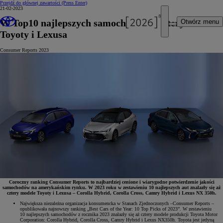
Przejdź do głównej zawartości
(Press Enter)
21-02-2023
W Top10 najlepszych samochodów – cztery modele
Otwórz menu
Toyoty i Lexusa
Consumer Reports 2023
Coroczny ranking Consumer Reports to najbardziej cenione i wiarygodne potwierdzenie jakości
samochodów na amerykańskim rynku. W 2023 roku w zestawieniu 10 najlepszych aut znalazły się aż
cztery modele Toyoty i Lexusa – Corolla Hybrid, Corolla Cross, Camry Hybrid i Lexus NX 350h.
Największa niezależna organizacja konsumencka w Stanach Zjednoczonych –Consumer Reports –
opublikowała najnowszy ranking „Best Cars of the Year: 10 Top Picks of 2023”. W zestawieniu
10 najlepszych samochodów z rocznika 2023 znalazły się aż cztery modele produkcji Toyota Motor
Corporation: Corolla Hybrid, Corolla Cross, Camry Hybrid i Lexus NX350h. Toyota jest jedyną