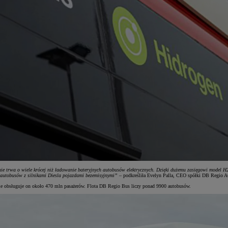
nie trwa o wiele krócej niż ładowanie bateryjnych autobusów elektrycznych. Dzięki dużemu zasięgowi model H
 autobusów z silnikami Diesla pojazdami bezemisyjnymi”
– podkreśliła Evelyn Palla, CEO spółki DB Regio A
ie obsługuje on około 470 mln pasażerów. Flota DB Regio Bus liczy ponad 9900 autobusów.