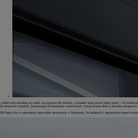
„Elektryczne autobusy na wodór są przyjazne dla klimatu, a ponadto mają jeszcze jedną zaletę – ich tankowa
na obszarach wiejskich. Zamawiając 60 autobusów wodorowych, robimy kolejny krok w kierunku zastąpienia
DB Regio Bus to największy przewoźnik autobusowy w Niemczech. Na lokalnych i regionalnych trasach roczn