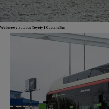
Wodorowy autobus Toyoty i CaetanoBus