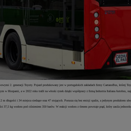
ymi 2. generacji Toyoty. Pojazd produkowany jest w portugalskich zakładach firmy CaetanoBus, której Toy
 w Hiszpanii, a w 2022 roku trafił na włoski rynek dzięki współpracy z firmą Industria Italiana Autobus,
 m długości i 34 miejsca siedzące oraz 47 stojących. Porusza się bez emisji spalin, a jedynym produktem 
i 37,5 kg wodoru pod ciśnieniem 350 barów. W reakcji wodoru z tlenem powstaje prąd, który zasila jednost