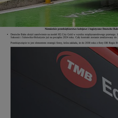
Niemieckie przedsiębiorstwo kolejowe i logistyczne Deutsche 
Deutsche Bahn złożył zamówienie na model H2.City Gold w wyniku międzynarodowego przetargu. Z
Saksonii i Szlezwiku-Holsztynie już na początku 2024 roku. Cały kontrakt zostanie zrealizowany do
Przedsięwzięcie to jest elementem strategii firmy, która zakłada, że do 2038 roku z floty DB Regio 
Od
81 900 zł
Yaris Cross
HYBRID