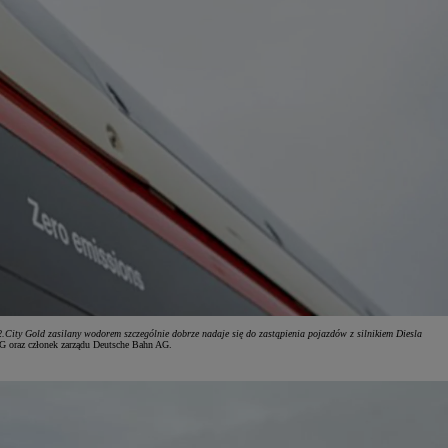
2.City Gold zasilany wodorem szczególnie dobrze nadaje się do zastąpienia pojazdów z silnikiem Diesla
G oraz członek zarządu Deutsche Bahn AG.