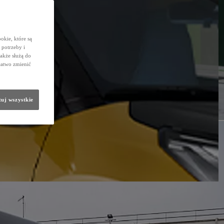
okie, które są
potrzeby i
także służą do
łatwo zmienić
uj wszystkie