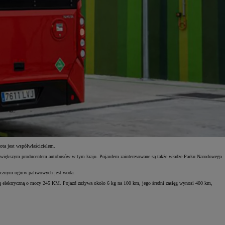
ota jest współwłaścicielem.
 największym producentem autobusów w tym kraju. Pojazdem zainteresowane są także władze Parku Narodowego
ubocznym ogniw paliwowych jest woda.
kę elektryczną o mocy 245 KM. Pojazd zużywa około 6 kg na 100 km, jego średni zasięg wynosi 400 km,