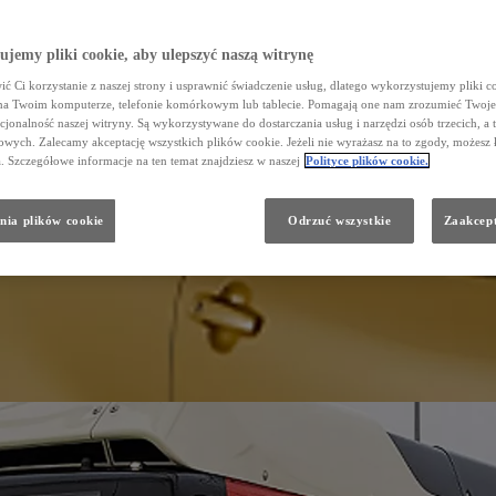
jemy pliki cookie, aby ulepszyć naszą witrynę
ć Ci korzystanie z naszej strony i usprawnić świadczenie usług, dlatego wykorzystujemy pliki co
na Twoim komputerze, telefonie komórkowym lub tablecie. Pomagają one nam zrozumieć Twoje 
cjonalność naszej witryny. Są wykorzystywane do dostarczania usług i narzędzi osób trzecich, a 
wych. Zalecamy akceptację wszystkich plików cookie. Jeżeli nie wyrażasz na to zgody, możesz 
a. Szczegółowe informacje na ten temat znajdziesz w naszej
Polityce plików cookie.
nia plików cookie
Odrzuć wszystkie
Zaakcept