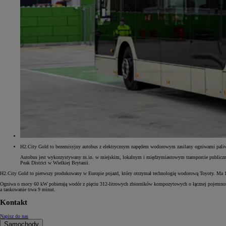
Od
105 300 zł
Corolla Hatchback
HYBRID
H2.City Gold to bezemisyjny autobus z elektrycznym napędem wodorowym zasilany ogniwami paliwow
Autobus jest wykorzystywany m.in. w miejskim, lokalnym i międzymiastowym transporcie publicznym
Peak District w Wielkiej Brytanii.
H2.City Gold to pierwszy produkowany w Europie pojazd, który otrzymał technologię wodorową Toyoty. Ma 12
Ogniwa o mocy 60 kW pobierają wodór z pięciu 312-litrowych zbiorników kompozytowych o łącznej pojemnośc
a tankowanie trwa 9 minut.
Kontakt
Napisz do nas
Samochody