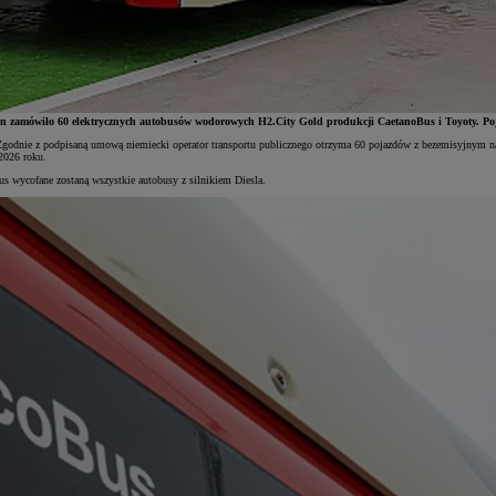
Bahn zamówiło 60 elektrycznych autobusów wodorowych H2.City Gold produkcji CaetanoBus i Toyoty. Poj
godnie z podpisaną umową niemiecki operator transportu publicznego otrzyma 60 pojazdów z bezemisyjnym 
 2026 roku.
Bus wycofane zostaną wszystkie autobusy z silnikiem Diesla.