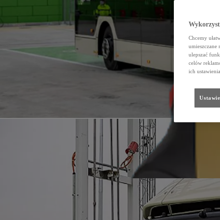
Wykorzystu
Chcemy ułatwi
umieszczane 
ulepszać funk
celów reklamo
ich ustawieni
Ustawie