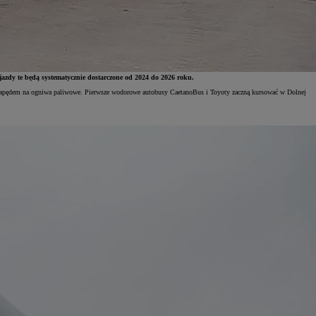
azdy te będą systematycznie dostarczone od 2024 do 2026 roku.
napędem na ogniwa paliwowe. Pierwsze wodorowe autobusy CaetanoBus i Toyoty zaczną kursować w Dolnej