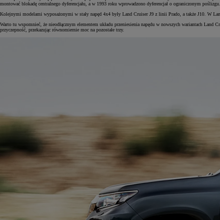
montować blokadę centralnego dyferencjału, a w 1993 roku wprowadzono dyferencjał o ograniczonym poślizgu
Kolejnymi modelami wyposażonymi w stały napęd 4x4 były Land Cruiser J9 z linii Prado, a także J10. W Land
Warto tu wspomnieć, że nieodłącznym elementem układu przeniesienia napędu w nowszych wariantach Land Cruis
przyczepność, przekazując równomiernie moc na pozostałe trzy.
Od
105 300 zł
Corolla Hatchback
HYBRID