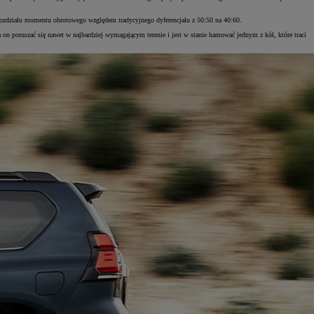
 rozdziału momentu obrotowego względem tradycyjnego dyferencjału z 50:50 na 40:60.
on poruszać się nawet w najbardziej wymagającym terenie i jest w stanie hamować jednym z kół, które traci