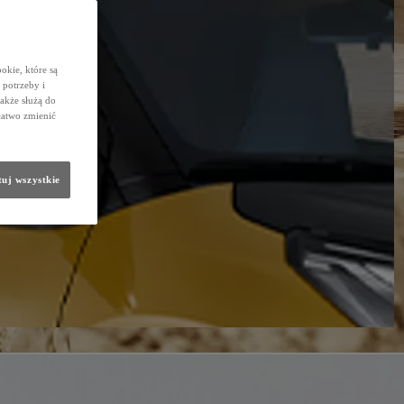
okie, które są
potrzeby i
także służą do
łatwo zmienić
uj wszystkie