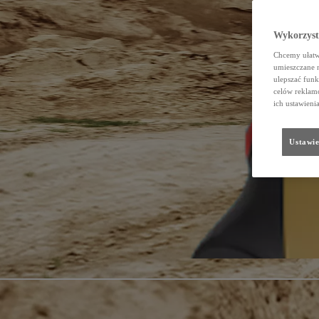
Wykorzystu
Chcemy ułatwi
umieszczane 
ulepszać funk
celów reklamo
ich ustawieni
Ustawie