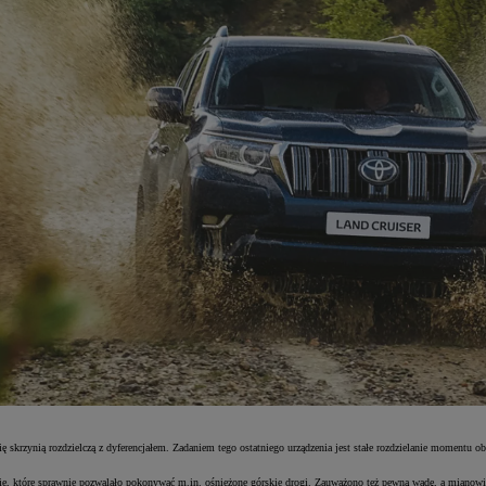
ię skrzynią rozdzielczą z dyferencjałem. Zadaniem tego ostatniego urządzenia jest stałe rozdzielanie momentu
e, które sprawnie pozwalało pokonywać m.in. ośnieżone górskie drogi. Zauważono też pewną wadę, a mianowicie