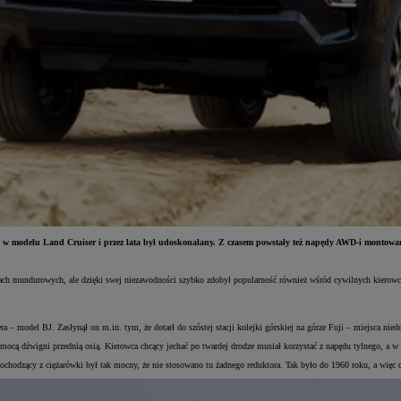
ię on w modelu Land Cruiser i przez lata był udoskonalany. Z czasem powstały też napędy AWD-i mont
ch mundurowych, ale dzięki swej niezawodności szybko zdobył popularność również wśród cywilnych kierowc
ra – model BJ. Zasłynął on m.in. tym, że dotarł do szóstej stacji kolejki górskiej na górze Fuji – miejsca ni
ocą dźwigni przednią osią. Kierowca chcący jechać po twardej drodze musiał korzystać z napędu tylnego, a w t
pochodzący z ciężarówki był tak mocny, że nie stosowano tu żadnego reduktora. Tak było do 1960 roku, a więc 