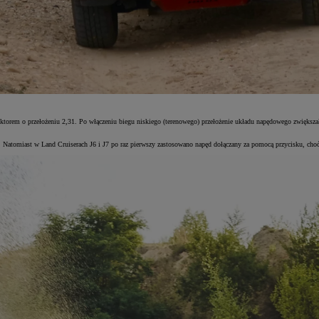
rem o przełożeniu 2,31. Po włączeniu biegu niskiego (terenowego) przełożenie układu napędowego zwiększało s
 Natomiast w Land Cruiserach J6 i J7 po raz pierwszy zastosowano napęd dołączany za pomocą przycisku, choć 