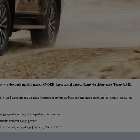
owane w hybrydach marki i napęd XMODE, który został wprowadzony do elektrycznej Toyoty bZ4X.
ów. Dziś gama modelowa Land Cruisera obejmuje zarówno modele zaprojektowane do ciężkiej pracy, jak
edostępnego do tej pory dla pojazdów mechanicznych.
erenie dołączał napęd przedni.
do czasu, gdy na rynku pojawiła sią Toyota LC J4.