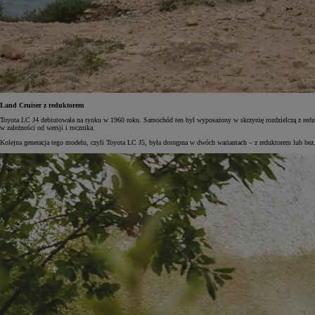
Land Cruiser z reduktorem
Toyota LC J4 debiutowała na rynku w 1960 roku. Samochód ten był wyposażony w skrzynię rozdzielczą z redukto
w zależności od wersji i rocznika.
Kolejna generacja tego modelu, czyli Toyota LC J5, była dostępna w dwóch wariantach – z reduktorem lub bez.