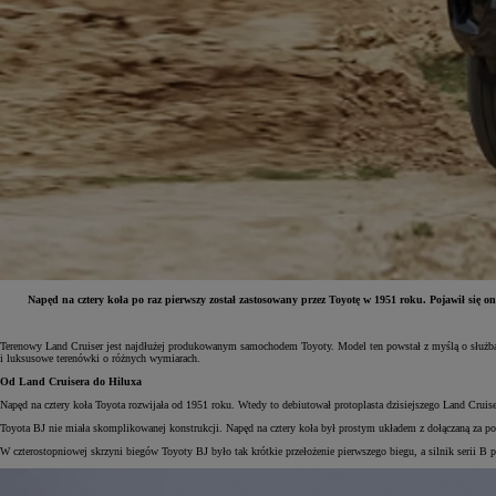
Napęd na cztery koła po raz pierwszy został zastosowany przez Toyotę w 1951 roku. Pojawił s
Od
81 900 zł
Terenowy Land Cruiser jest najdłużej produkowanym samochodem Toyoty. Model ten powstał z myślą o służba
i luksusowe terenówki o różnych wymiarach.
Yaris Cross
Od Land Cruisera do Hiluxa
HYBRID
Napęd na cztery koła Toyota rozwijała od 1951 roku. Wtedy to debiutował protoplasta dzisiejszego Land Cruise
Toyota BJ nie miała skomplikowanej konstrukcji. Napęd na cztery koła był prostym układem z dołączaną za pom
W czterostopniowej skrzyni biegów Toyoty BJ było tak krótkie przełożenie pierwszego biegu, a silnik serii B 