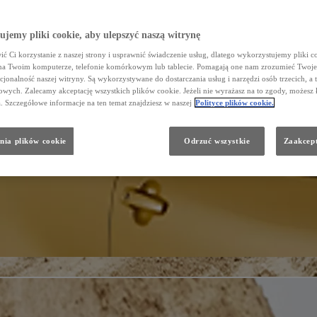
jemy pliki cookie, aby ulepszyć naszą witrynę
ć Ci korzystanie z naszej strony i usprawnić świadczenie usług, dlatego wykorzystujemy pliki co
na Twoim komputerze, telefonie komórkowym lub tablecie. Pomagają one nam zrozumieć Twoje 
cjonalność naszej witryny. Są wykorzystywane do dostarczania usług i narzędzi osób trzecich, a 
wych. Zalecamy akceptację wszystkich plików cookie. Jeżeli nie wyrażasz na to zgody, możesz 
a. Szczegółowe informacje na ten temat znajdziesz w naszej
Polityce plików cookie.
nia plików cookie
Odrzuć wszystkie
Zaakcept