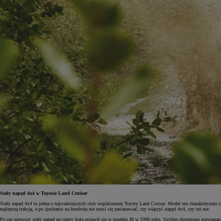
Stały napęd 4x4 w Toyocie Land Cruiser
Stały napęd 4x4 to jedna z najważniejszych cech współczesnej Toyoty Land Cruiser. Model ten charakteryzuje s
najlepszą trakcją, a po zjechaniu na bezdroża nie musi się zastanawiać, czy włączyć napęd 4x4, czy też nie.
Po raz pierwszy stały napęd na cztery koła pojawił się w modelu J8 w 1990 roku. Szybko doceniono rozwiązani