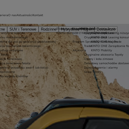
ariera
O nas
Aktualności
Kontakt
Ekobonus dla hybryd Toyoty
Oryginalne części i oleje Toyoty
KINTO ONE
zne
SUV i Terenowe
Rodzinne
Hybrydowe Plug-in
Dostawcze
 wizyty w serwisie
Oferta dla osób z niepełnosprawnościami
Oryginalne części
KINTO ONE Leasing niższyc
wisu mechanicznego
Oryginalne oleje
KINTO ONE Leasing konsu
oferta dla aut po gwarancji podstawowej
Program Sprzedaży Hurtowej Trade
KINTO ONE Najem
wisu blacharsko-lakierniczego
Trade
KINTO ONE Zarządzanie fl
 usługi sezonowe
Akcesoria
KINTO Mobility
Toyoty
Oryginalne akcesoria Toyoty
akcje serwisowe
Opony i koła zimowe
kcja serwisowa Takata
Zabudowy samochodów dostawc
owa w przypadku awarii lub kolizji
Zabezpieczenia i alarmy
 techniczne
Sklep Toyoty
dla wygody Klientów