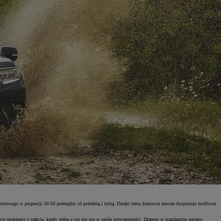
 obrotowego w proporcji 50:50 pomiędzy oś przednią i tylną. Dzięki temu kierowca zawsze dysponuje możliwie
 problemy z trakcją, kiedy jedna z osi nie ma w ogóle przyczepności. Dlatego w standardzie zaczęto