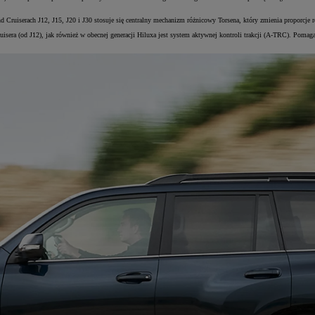
.
 Cruiserach J12, J15, J20 i J30 stosuje się centralny mechanizm różnicowy Torsena, który zmienia proporcje
era (od J12), jak również w obecnej generacji Hiluxa jest system aktywnej kontroli trakcji (A-TRC). Pomaga 