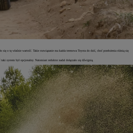
ię o tę właśnie wartość. Takie rozwiązanie ma każda terenowa Toyota do dziś, choć przełożenia różnią się
taki system był opcjonalny. Natomiast reduktor nadal dołączało się dźwignią.