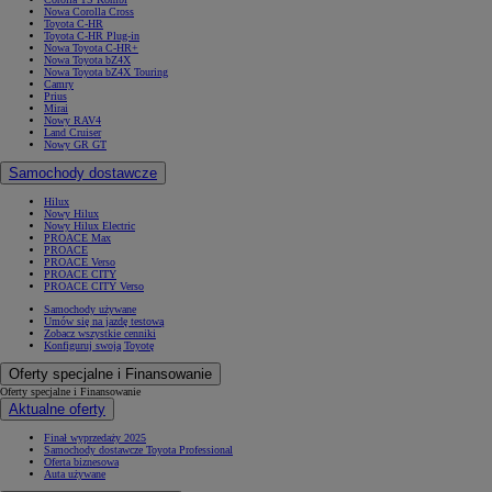
Nowa Corolla Cross
Toyota C-HR
Toyota C-HR Plug-in
Nowa Toyota C-HR+
Nowa Toyota bZ4X
Nowa Toyota bZ4X Touring
Camry
Prius
Mirai
Nowy RAV4
Land Cruiser
Nowy GR GT
Samochody dostawcze
Hilux
Nowy Hilux
Nowy Hilux Electric
PROACE Max
PROACE
PROACE Verso
PROACE CITY
PROACE CITY Verso
Samochody używane
Umów się na jazdę testową
Zobacz wszystkie cenniki
Konfiguruj swoją Toyotę
Oferty specjalne i Finansowanie
Oferty specjalne i Finansowanie
Aktualne oferty
Finał wyprzedaży 2025
Samochody dostawcze Toyota Professional
Oferta biznesowa
Auta używane