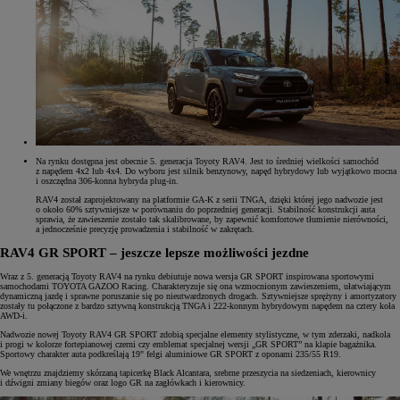
Na rynku dostępna jest obecnie 5. generacja Toyoty RAV4. Jest to średniej wielkości samochód
z napędem 4x2 lub 4x4. Do wyboru jest silnik benzynowy, napęd hybrydowy lub wyjątkowo mocna
i oszczędna 306-konna hybryda plug-in.
RAV4 został zaprojektowany na platformie GA-K z serii TNGA, dzięki której jego nadwozie jest
o około 60% sztywniejsze w porównaniu do poprzedniej generacji. Stabilność konstrukcji auta
sprawia, że zawieszenie zostało tak skalibrowane, by zapewnić komfortowe tłumienie nierówności,
a jednocześnie precyzję prowadzenia i stabilność w zakrętach.
RAV4 GR SPORT – jeszcze lepsze możliwości jezdne
Wraz z 5. generacją Toyoty RAV4 na rynku debiutuje nowa wersja GR SPORT inspirowana sportowymi
samochodami TOYOTA GAZOO Racing. Charakteryzuje się ona wzmocnionym zawieszeniem, ułatwiającym
dynamiczną jazdę i sprawne poruszanie się po nieutwardzonych drogach. Sztywniejsze sprężyny i amortyzatory
zostały tu połączone z bardzo sztywną konstrukcją TNGA i 222-konnym hybrydowym napędem na cztery koła
AWD-i.
Nadwozie nowej Toyoty RAV4 GR SPORT zdobią specjalne elementy stylistyczne, w tym zderzaki, nadkola
i progi w kolorze fortepianowej czerni czy emblemat specjalnej wersji „GR SPORT” na klapie bagażnika.
Sportowy charakter auta podkreślają 19" felgi aluminiowe GR SPORT z oponami 235/55 R19.
We wnętrzu znajdziemy skórzaną tapicerkę Black Alcantara, srebrne przeszycia na siedzeniach, kierownicy
i dźwigni zmiany biegów oraz logo GR na zagłówkach i kierownicy.