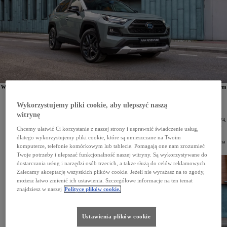
W 2022 roku najpopularniejszym SUV-em na świecie była
Toyota RAV4
. Salony marki opuściło w tym
czasie 871 513 egz. tego modelu. RAV4 zajmuje pierwsze miejsce w klasie SUV-ów nieprzerwanie
od 2017 roku. Dane zostały opublikowane przez portal analityczny focus2move.com.
Wykorzystujemy pliki cookie, aby ulepszyć naszą
Analitycy portalu focus2move.com przeanalizowali dane o rejestracjach publikowane przez
witrynę
odpowiednie władze w 162 krajach i przedstawili ranking najpopularniejszych SUV-ów na świecie
w 2022 roku. Na jego czele z liczbą 871 513 sprzedanych samochodów uplasowała się Toyota RAV4.
Był to nie tylko najlepszy wynik w segmencie SUV, ale także drugi najlepszy na całym globalnym
Chcemy ułatwić Ci korzystanie z naszej strony i usprawnić świadczenie usług,
rynku motoryzacyjnym.
dlatego wykorzystujemy pliki cookie, które są umieszczane na Twoim
RAV4 jest najpopularniejszym SUV-em na świecie nieprzerwanie od 2017 roku. W 2020 roku łączna
komputerze, telefonie komórkowym lub tablecie. Pomagają one nam zrozumieć
sprzedaż tego modelu przekroczyła 10 mln samochodów.
Twoje potrzeby i ulepszać funkcjonalność naszej witryny. Są wykorzystywane do
dostarczania usług i narzędzi osób trzecich, a także służą do celów reklamowych.
Zalecamy akceptację wszystkich plików cookie. Jeżeli nie wyrażasz na to zgody,
możesz łatwo zmienić ich ustawienia. Szczegółowe informacje na ten temat
znajdziesz w naszej
Polityce plików cookie.
Ustawienia plików cookie