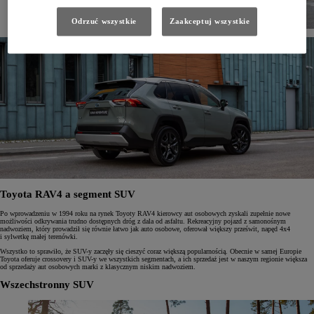
Odrzuć wszystkie
Zaakceptuj wszystkie
Toyota RAV4 a segment SUV
Po wprowadzeniu w 1994 roku na rynek Toyoty RAV4 kierowcy aut osobowych zyskali zupełnie nowe
możliwości odkrywania trudno dostępnych dróg z dala od asfaltu. Rekreacyjny pojazd z samonośnym
nadwoziem, który prowadził się równie łatwo jak auto osobowe, oferował większy prześwit, napęd 4x4
i sylwetkę małej terenówki.
Wszystko to sprawiło, że SUV-y zaczęły się cieszyć coraz większą popularnością. Obecnie w samej Europie
Toyota oferuje crossovery i SUV-y we wszystkich segmentach, a ich sprzedaż jest w naszym regionie większa
od sprzedaży aut osobowych marki z klasycznym niskim nadwoziem.
Wszechstronny SUV