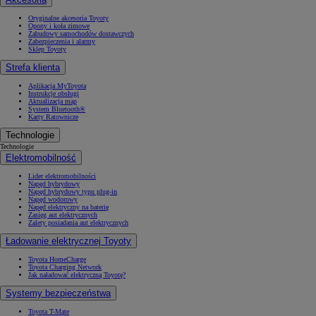
Oryginalne akcesoria Toyoty
Opony i koła zimowe
Zabudowy samochodów dostawczych
Zabezpieczenia i alarmy
Sklep Toyoty
Strefa klienta
Aplikacja MyToyota
Instrukcje obsługi
Aktualizacja map
System Bluetooth®
Karty Ratownicze
Technologie
Technologie
Elektromobilność
Lider elektromobilności
Napęd hybrydowy
Napęd hybrydowy typu plug-in
Napęd wodorowy
Napęd elektryczny na baterię
Zasięg aut elektrycznych
Zalety posiadania aut elektrycznych
Ładowanie elektrycznej Toyoty
Toyota HomeCharge
Toyota Charging Network
Jak naładować elektryczną Toyotę?
Systemy bezpieczeństwa
Toyota T-Mate