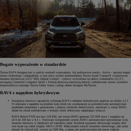
Bogate wyposażenie w standardzie
Toyota RAV4 dostępna jest w sześciu wersjach wyposażenia. Już podstawowa wersja – Active – zawiera bogaty
zestaw technologii i udogodnień, w tym nowy system multimedialny Toyota Smart Connect® z kolorowym
ekranem dotykowym (10,5" HD), Digital Cockpit – cyfrowy wyświetlacz na tablicy wskaźników (12,3"),
nawigację Connected z mapami online i 4-letnią darmową transmisją danych, rozbudowany zestaw systemów
bezpieczeństwa czynnego Toyota Safety Sense i usługi zdalne dostępne MyToyota.
RAV4 z napędem hybrydowym
Europejscy kierowcy najczęściej wybierają RAV4 z układem hybrydowym opartym na silniku 2,5 l.
W odmianie z napędem na przednie koła silnik ten współpracuje za pośrednictwem automatycznej
przekładni planetarnej z generatorem i jednym silnikiem elektrycznym, natomiast w wersji AWD-i
układ ten został rozbudowany o kolejny silnik elektryczny napędzający tylną oś.
RAV4 Hybrid FWD ma moc 218 KM, zaś wersja AWD-i generuje 222 KM mocy i rozpędza się
od 0 do 100 km w 8,1 s. Sterowany komputerem system AWD-i automatycznie optymalizuje swój
moment obrotowy w zależności od warunków jazdy. Rozdział momentu obrotowego między obie
osie może się wahać między 100:0 a 20:80. Maksymalna wartość momentu obrotowego, jaki może
dotrzeć do tylnych kół, wynosi aż 1300 Nm, a zatem jest porównywalna lub nawet większa