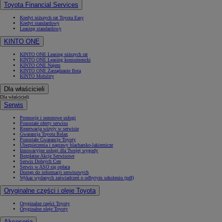
Toyota Financial Services
Kredyt niższych rat Toyota Easy
Kredyt standardowy
Leasing standardowy
KINTO ONE
KINTO ONE Leasing niższych rat
KINTO ONE Leasing konsumencki
KINTO ONE Najem
KINTO ONE Zarządzanie flotą
KINTO Mobility
Dla właścicieli
Dla właścicieli
Serwis
Promocje i sezonowe usługi
Pozostałe oferty serwisu
Rezerwacja wizyty w serwisie
Gwarancja Toyota Relax
Pozostałe Gwarancje Toyoty
Ubezpieczenia i naprawy blacharsko-lakiernicze
Innowacyjne usługi dla Twojej wygody
Bezpłatne Akcje Serwisowe
Serwis Dobrych Cen
Serwis w ASO się opłaca
Dostęp do informacji serwisowych
Wykaz wydanych zaświadczeń o odbytym szkoleniu (pdf)
Oryginalne części i oleje Toyota
Oryginalne części Toyoty
Oryginalne oleje Toyoty
Akcesoria