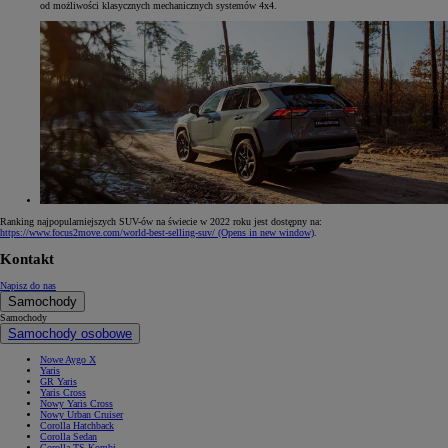
od możliwości klasycznych mechanicznych systemów 4x4.
Ranking najpopularniejszych SUV-ów na świecie w 2022 roku jest dostępny na:
https://www.focus2move.com/world-best-selling-suv/
(Opens in new window)
.
Kontakt
Napisz do nas
Samochody
Samochody
Samochody osobowe
Nowe Aygo X
Yaris
GR Yaris
Yaris Cross
Nowy Yaris Cross
Nowy Urban Cruiser
Corolla Hatchback
Corolla Sedan
Corolla TS Kombi