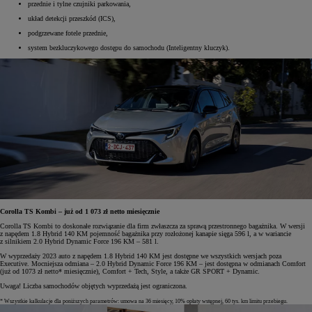
przednie i tylne czujniki parkowania,
układ detekcji przeszkód (ICS),
podgrzewane fotele przednie,
system bezkluczykowego dostępu do samochodu (Inteligentny kluczyk).
Corolla TS Kombi – już od 1 073 zł netto miesięcznie
Corolla TS Kombi to doskonałe rozwiązanie dla firm zwłaszcza za sprawą przestronnego bagażnika. W wersji
z napędem 1.8 Hybrid 140 KM pojemność bagażnika przy rozłożonej kanapie sięga 596 l, a w wariancie
z silnikiem 2.0 Hybrid Dynamic Force 196 KM – 581 l.
W wyprzedaży 2023 auto z napędem 1.8 Hybrid 140 KM jest dostępne we wszystkich wersjach poza
Executive. Mocniejsza odmiana – 2.0 Hybrid Dynamic Force 196 KM – jest dostępna w odmianach Comfort
(już od 1073 zł netto* miesięcznie), Comfort + Tech, Style, a także GR SPORT + Dynamic.
Uwaga! Liczba samochodów objętych wyprzedażą jest ograniczona.
* Wszystkie kalkulacje dla poniższych parametrów: umowa na 36 miesięcy, 10% opłaty wstępnej, 60 tys. km limitu przebiegu.