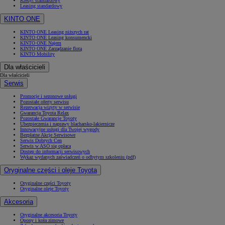
Kredyt standardowy
Leasing standardowy
KINTO ONE
KINTO ONE Leasing niższych rat
KINTO ONE Leasing konsumencki
KINTO ONE Najem
KINTO ONE Zarządzanie flotą
KINTO Mobility
Dla właścicieli
Dla właścicieli
Serwis
Promocje i sezonowe usługi
Pozostałe oferty serwisu
Rezerwacja wizyty w serwisie
Gwarancja Toyota Relax
Pozostałe Gwarancje Toyoty
Ubezpieczenia i naprawy blacharsko-lakiernicze
Innowacyjne usługi dla Twojej wygody
Bezpłatne Akcje Serwisowe
Serwis Dobrych Cen
Serwis w ASO się opłaca
Dostęp do informacji serwisowych
Wykaz wydanych zaświadczeń o odbytym szkoleniu (pdf)
Oryginalne części i oleje Toyota
Oryginalne części Toyoty
Oryginalne oleje Toyoty
Akcesoria
Oryginalne akcesoria Toyoty
Opony i koła zimowe