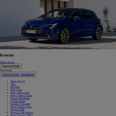
Kontakt
Napisz do nas
Samochody
Samochody
Samochody osobowe
Nowe Aygo X
Yaris
GR Yaris
Yaris Cross
Nowy Yaris Cross
Nowy Urban Cruiser
Corolla Hatchback
Corolla Sedan
Corolla TS Kombi
Nowa Corolla Cross
Toyota C-HR
Toyota C-HR Plug-in
Nowa Toyota C-HR+