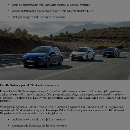
stacja do bezprzewodowego ładowania telefonu w konsoli centralnej,
system dodatkowego nastrojowego oświetlenia wnętrza diodami LED,
inteligentne wycieraczki z czujnikiem deszczu.
Corolla Sedan – już od 995 zł netto miesięcznie
Elegancka Corolla Sedan zapewnia wysoki komfort podróżowania zarówno dla kierowcy, jak i pasażerów,
a także pojemny, 471-litrowy bagażnik. Ofertą wyprzedażową objęto auta wyposażone w napęd hybrydowy
5. generacji 1.8 Hybrid 140 KM w wersjach Comfort, Comfort + Tech, Style, GR SPORT oraz GR SPORT +
Dynamic.
W przypadku wybrania Corolli Sedan w wersji Comfort i z napędem 1.8 Hybrid 140 KM miesięczna rata
wyniesie od 995 zł netto* miesięcznie. Dobierając Pakiet Tech, miesięczna rata wyniesie od 1108 zł netto*.
Na pakiet ten składają się takie rozwiązania, jak m.in.:
inteligentne wycieraczki z czujnikiem deszczu,
automatycznie ścieniające się lusterko wsteczne,