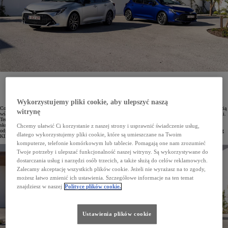
Toyota Corolla to model, który od lat cieszy się dużą popularnością na polskim rynku flotowym.
W wyprzedaży aut rocznika 2023 ostatnie egzemplarze tego bestsellera (we wszystkich wersjach
nadwoziowych) są dostępne na bardzo atrakcyjnych warunkach. Kwota miesięcznej raty dla firm
wybierających Leasing KINTO ONE wynosi już od 979 zł netto.
Wykorzystujemy pliki cookie, aby ulepszyć naszą
Corolla od miesięcy utrzymuje pozycję lidera polskiego rynku samochodowego i cieszy się dużą popularnością
witrynę
wśród firm. Tylko od stycznia do listopada bieżącego roku park flotowy powiększył się o 20 750 egz. Corolli.
Ten wynik będzie jeszcze lepszy, gdyż w ramach trwającej wyprzedaży aut z rocznika 2023 firmy mogą teraz
skorzystać ze specjalnej oferty na ten model. Wykwalifikowani doradcy flotowi pomogą dobrać wersję
Chcemy ułatwić Ci korzystanie z naszej strony i usprawnić świadczenie usług,
odpowiednią do rodzaju działalności. Zaproponują też atrakcyjne warunki finansowania, w tym m.in. Leasing
dlatego wykorzystujemy pliki cookie, które są umieszczane na Twoim
KINTO ONE.
komputerze, telefonie komórkowym lub tablecie. Pomagają one nam zrozumieć
Twoje potrzeby i ulepszać funkcjonalność naszej witryny. Są wykorzystywane do
dostarczania usług i narzędzi osób trzecich, a także służą do celów reklamowych.
Zalecamy akceptację wszystkich plików cookie. Jeżeli nie wyrażasz na to zgody,
możesz łatwo zmienić ich ustawienia. Szczegółowe informacje na ten temat
znajdziesz w naszej
Polityce plików cookie.
Ustawienia plików cookie