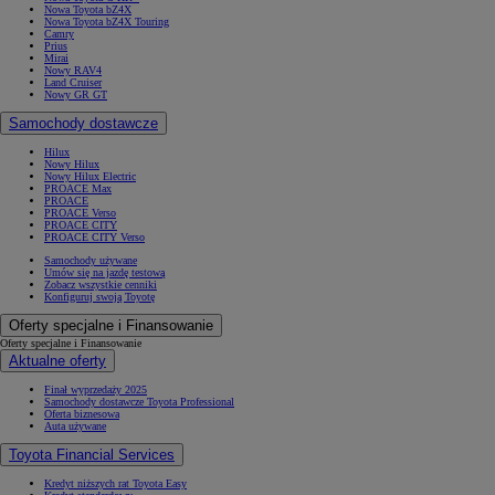
Nowa Toyota bZ4X
Nowa Toyota bZ4X Touring
Camry
Prius
Mirai
Nowy RAV4
Land Cruiser
Nowy GR GT
Samochody dostawcze
Hilux
Nowy Hilux
Nowy Hilux Electric
PROACE Max
PROACE
PROACE Verso
PROACE CITY
PROACE CITY Verso
Samochody używane
Umów się na jazdę testową
Zobacz wszystkie cenniki
Konfiguruj swoją Toyotę
Oferty specjalne i Finansowanie
Oferty specjalne i Finansowanie
Aktualne oferty
Finał wyprzedaży 2025
Samochody dostawcze Toyota Professional
Oferta biznesowa
Auta używane
Toyota Financial Services
Kredyt niższych rat Toyota Easy