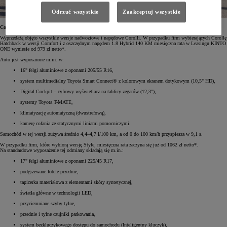
Odrzuć wszystkie
Zaakceptuj wszystkie
Corolla Hatchback – już od 979 zł netto miesięcznie
Wyprzedażą objęto wszystkie wersje nadwoziowe i napędowe Corolli. W przypadku firm wybierających Corollę
Hatchback w wersji Comfort i z oszczędnym napędem 1.8 Hybrid 140 KM miesięczna rata w Leasingu KINTO
ONE wyniesie od 979 zł netto*.
Auto jest wyposażone m.in. w:
16" felgi aluminiowe z oponami 205/55 R16,
system multimedialny Toyota Smart Connect® z kolorowym ekranem dotykowym (10,5" HD),
Digital Cockpit – cyfrowy wyświetlacz na tablicy zegarów (12,3"),
systemy Toyota T-MATE,
klimatyzację automatyczną (dwustrefową),
kamerę cofania ze statycznymi liniami pomocniczymi.
Samochód w tej wersji zużywa średnio 4,4–4,7 l/100 km, a od 0 do 100 km/h przyspiesza w 9,1 s.
W przypadku firm, które wybiorą wersję Style, miesięczna rata zaczyna się już od 1062 zł netto*.
Na standardowe wyposażenie tej odmiany składają się m.in.:
17" felgi aluminiowe z oponami 225/45 R17,
podgrzewane fotele przednie,
tapicerka materiałowa z elementami skóry syntetycznej,
światła główne w technologii LED,
przyciemniane szyby tylne,
przednie i tylne czujniki parkowania,
system bezkluczykowego dostępu do samochodu (Inteligentny kluczyk),