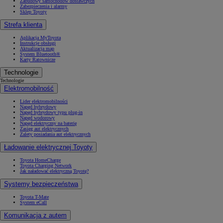
Zabudowy samochodów dostawczych
Zabezpieczenia i alarmy
Sklep Toyoty
Strefa klienta
Aplikacja MyToyota
Instrukcje obsługi
Aktualizacja map
System Bluetooth®
Karty Ratownicze
Technologie
Technologie
Elektromobilność
Lider elektromobilności
Napęd hybrydowy
Napęd hybrydowy typu plug-in
Napęd wodorowy
Napęd elektryczny na baterię
Zasięg aut elektrycznych
Zalety posiadania aut elektrycznych
Ładowanie elektrycznej Toyoty
Toyota HomeCharge
Toyota Charging Network
Jak naładować elektryczną Toyotę?
Systemy bezpieczeństwa
Toyota T-Mate
System eCall
Komunikacja z autem