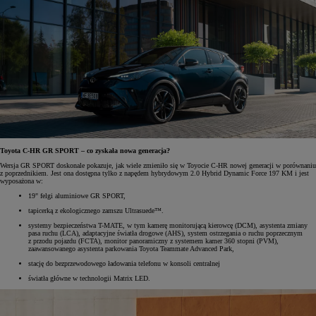
Toyota C-HR GR SPORT – co zyskała nowa generacja?
Wersja GR SPORT doskonale pokazuje, jak wiele zmieniło się w Toyocie C-HR nowej generacji w porównaniu
z poprzednikiem. Jest ona dostępna tylko z napędem hybrydowym 2.0 Hybrid Dynamic Force 197 KM i jest
wyposażona w:
19" felgi aluminiowe GR SPORT,
tapicerką z ekologicznego zamszu Ultrasuede™.
systemy bezpieczeństwa T-MATE, w tym kamerę monitorującą kierowcę (DCM), asystenta zmiany
pasa ruchu (LCA), adaptacyjne światła drogowe (AHS), system ostrzegania o ruchu poprzecznym
z przodu pojazdu (FCTA), monitor panoramiczny z systemem kamer 360 stopni (PVM),
zaawansowanego asystenta parkowania Toyota Teammate Advanced Park,
stację do bezprzewodowego ładowania telefonu w konsoli centralnej
światła główne w technologii Matrix LED.