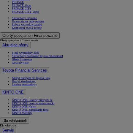
PROACE
PROACE Verso
PROACE CITY
PROACE CITY Verso
Samochody używane
Umów się na jazdę testową
Zobacz wszystkie cenniki
Konfiguruj swoją Toyotę
Oferty specjalne i Finansowanie
Oferty specjalne i Finansowanie
Aktualne oferty
Finał wyprzedaży 2025
Samochody dostawcze Toyota Professional
Oferta biznesowa
Auta używane
Toyota Financial Services
Kredyt niższych rat Toyota Easy
Kredyt standardowy
Leasing standardowy
KINTO ONE
KINTO ONE Leasing niższych rat
KINTO ONE Leasing konsumencki
KINTO ONE Najem
KINTO ONE Zarządzanie flotą
KINTO Mobility
Dla właścicieli
Dla właścicieli
Serwis