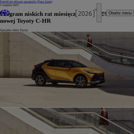
Przejdź do głównej zawartości
(Press Enter)
3 sierpnia 2023
Program niskich rat miesięcznych KINTO ONE dla
Otwórz menu
nowej Toyoty C-HR
Specjalna oferta Toyoty