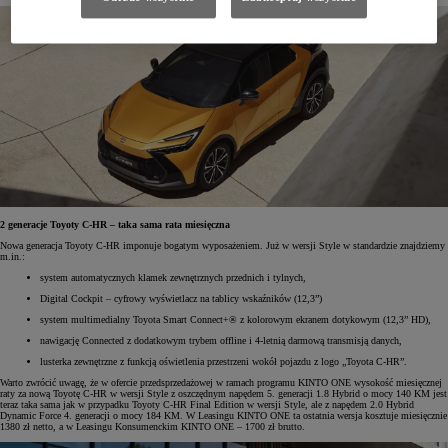
2 generacje Toyoty C-HR – taka sama rata miesięczna
Nowa generacja Toyoty C-HR imponuje bogatym wyposażeniem. Już w wersji Style w standardzie znajdziemy
m.in.:
system automatycznych klamek zewnętrznych przednich i tylnych,
Digital Cockpit – cyfrowy wyświetlacz na tablicy wskaźników (12,3”)
system multimedialny Toyota Smart Connect+® z kolorowym ekranem dotykowym (12,3” HD),
nawigację Connected z dodatkowym trybem offline i 4-letnią darmową transmisją danych,
lusterka zewnętrzne z funkcją oświetlenia przestrzeni wokół pojazdu z logo „Toyota C-HR”.
Warto zwrócić uwagę, że w ofercie przedsprzedażowej w ramach programu KINTO ONE wysokość miesięcznej
raty za nową Toyotę C-HR w wersji Style z oszczędnym napędem 5. generacji 1.8 Hybrid o mocy 140 KM jest
teraz taka sama jak w przypadku Toyoty C-HR Final Edition w wersji Style, ale z napędem 2.0 Hybrid
Dynamic Force 4. generacji o mocy 184 KM. W Leasingu KINTO ONE ta ostatnia wersja kosztuje miesięcznie
1380 zł netto, a w Leasingu Konsumenckim KINTO ONE – 1700 zł brutto.