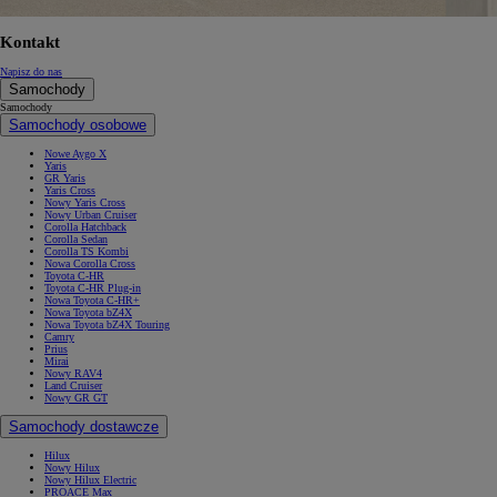
Kontakt
Napisz do nas
Samochody
Samochody
Samochody osobowe
Nowe Aygo X
Yaris
GR Yaris
Yaris Cross
Nowy Yaris Cross
Nowy Urban Cruiser
Corolla Hatchback
Corolla Sedan
Corolla TS Kombi
Nowa Corolla Cross
Toyota C-HR
Toyota C-HR Plug-in
Nowa Toyota C-HR+
Nowa Toyota bZ4X
Nowa Toyota bZ4X Touring
Camry
Prius
Mirai
Nowy RAV4
Land Cruiser
Nowy GR GT
Samochody dostawcze
Hilux
Nowy Hilux
Nowy Hilux Electric
PROACE Max