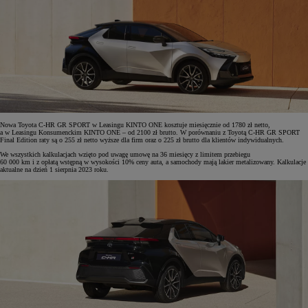
Nowa Toyota C-HR GR SPORT w Leasingu KINTO ONE kosztuje miesięcznie od 1780 zł netto,
a w Leasingu Konsumenckim KINTO ONE – od 2100 zł brutto. W porównaniu z Toyotą C-HR GR SPORT
Final Edition raty są o 255 zł netto wyższe dla firm oraz o 225 zł brutto dla klientów indywidualnych.
We wszystkich kalkulacjach wzięto pod uwagę umowę na 36 miesięcy z limitem przebiegu
60 000 km i z opłatą wstępną w wysokości 10% ceny auta, a samochody mają lakier metalizowany. Kalkulacje
aktualne na dzień 1 sierpnia 2023 roku.