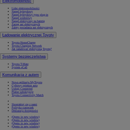
Elektromobilność
Lider elektromobilności
Napęd hybrydowy
Napęd hybrydowy typu plug-in
Napęd wodorowy
Napęd elektryczny na baterię
Zasięg aut elektrycznych
Zalety posiadania aut elektrycznych
Ładowanie elektrycznej Toyoty
Toyota HomeCharge
Toyota Charging Network
Jak naładować elektryczną Toyotę?
Systemy bezpieczeństwa
Toyota T-Mate
System eCall
Komunikacja z autem
Nowa aplikacja MyToyota
Cyfrowy opiekun auta
Usługi Connected
Płatne subskrypcje
Toyota Connectivity Match
Skontaktuj się z nami
Polityka ciasteczek
Deklaracja dostępności
(Opens in new window)
(Opens in new window)
(Opens in new window)
(Opens in new window)