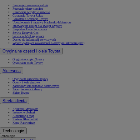
Promocje i sezonowe usługi
Pozostałe oferty serwisu
Rezerwacja wizyty w serwisie
Gwarancja Toyota Relax
Pozostałe Gwarancje Toyoty
Ubezpieczenia i naprawy blacharsko-lakiernicze
Innowacyjne usługi dla Twojej wygody
Bezpłatne Akcje Serwisowe
Serwis Dobrych Cen
Serwis w ASO się opłaca
Dostęp do informacji serwisowych
Wykaz wydanych zaświadczeń o odbytym szkoleniu (pdf)
Oryginalne części i oleje Toyota
Oryginalne części Toyoty
Oryginalne oleje Toyoty
Akcesoria
Oryginalne akcesoria Toyoty
Opony i koła zimowe
Zabudowy samochodów dostawczych
Zabezpieczenia i alarmy
Sklep Toyoty
Strefa klienta
Aplikacja MyToyota
Instrukcje obsługi
Aktualizacja map
System Bluetooth®
Karty Ratownicze
Technologie
Technologie