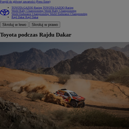
Przejdź do głównej zawartości
(Press Enter)
TOYOTA GAZOO Racing
TOYOTA GAZOO Racing
World Rally Championship
World Rally Championship
World Endurance Championship
World Endurance Championship
Rajd Dakar
Rajd Dakar
Skroluj w lewo
Skroluj w prawo
Toyota podczas Rajdu Dakar