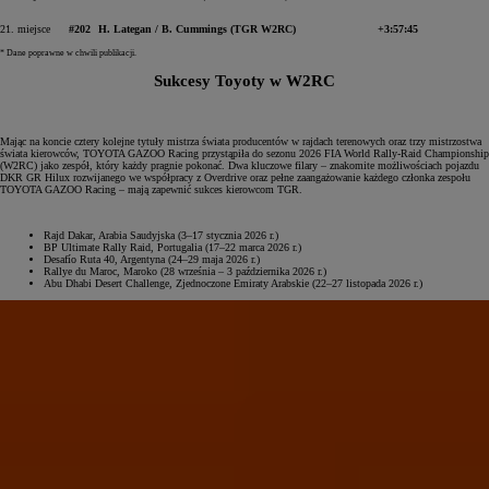
21. miejsce
#202
H. Lategan / B. Cummings (TGR W2RC)
+3:57:45
* Dane poprawne w chwili publikacji.
Sukcesy Toyoty w W2RC
Mając na koncie cztery kolejne tytuły mistrza świata producentów w rajdach terenowych oraz trzy mistrzostwa
świata kierowców, TOYOTA GAZOO Racing przystąpiła do sezonu 2026 FIA World Rally-Raid Championship
(W2RC) jako zespół, który każdy pragnie pokonać. Dwa kluczowe filary – znakomite możliwościach pojazdu
DKR GR Hilux rozwijanego we współpracy z Overdrive oraz pełne zaangażowanie każdego członka zespołu
TOYOTA GAZOO Racing – mają zapewnić sukces kierowcom TGR.
Rajd Dakar, Arabia Saudyjska (3–17 stycznia 2026 r.)
BP Ultimate Rally Raid, Portugalia (17–22 marca 2026 r.)
Desafío Ruta 40, Argentyna (24–29 maja 2026 r.)
Rallye du Maroc, Maroko (28 września – 3 października 2026 r.)
Abu Dhabi Desert Challenge, Zjednoczone Emiraty Arabskie (22–27 listopada 2026 r.)