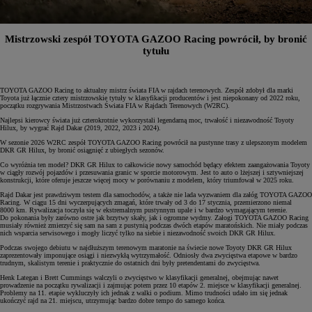
Mistrzowski zespół TOYOTA GAZOO Racing powrócił, by bronić
tytułu
TOYOTA GAZOO Racing to aktualny mistrz świata FIA w rajdach terenowych. Zespół zdobył dla marki
Toyota już łącznie cztery mistrzowskie tytuły w klasyfikacji producentów i jest niepokonany od 2022 roku,
początku rozgrywania Mistrzostwach Świata FIA w Rajdach Terenowych (W2RC).
Najlepsi kierowcy świata już czterokrotnie wykorzystali legendarną moc, trwałość i niezawodność Toyoty
Hilux, by wygrać Rajd Dakar (2019, 2022, 2023 i 2024).
W sezonie 2026 W2RC zespół TOYOTA GAZOO Racing powrócił na pustynne trasy z ulepszonym modelem
DKR GR Hilux, by bronić osiągnięć z ubiegłych sezonów.
Co wyróżnia ten model? DKR GR Hilux to całkowicie nowy samochód będący efektem zaangażowania Toyoty
w ciągły rozwój pojazdów i przesuwania granic w sporcie motorowym. Jest to auto o lżejszej i sztywniejszej
konstrukcji, które oferuje jeszcze więcej mocy w porównaniu z modelem, który triumfował w 2025 roku.
Rajd Dakar jest prawdziwym testem dla samochodów, a także nie lada wyzwaniem dla załóg TOYOTA GAZOO
Racing. W ciągu 15 dni wyczerpujących zmagań, które trwały od 3 do 17 stycznia, przemierzono niemal
8000 km. Rywalizacja toczyła się w ekstremalnym pustynnym upale i w bardzo wymagającym terenie.
Do pokonania były zarówno ostre jak brzytwy skały, jak i ogromne wydmy. Załogi TOYOTA GAZOO Racing
musiały również zmierzyć się sam na sam z pustynią podczas dwóch etapów maratońskich. Nie miały podczas
nich wsparcia serwisowego i mogły liczyć tylko na siebie i niezawodność swoich DKR GR Hilux.
Podczas swojego debiutu w najdłuższym terenowym maratonie na świecie nowe Toyoty DKR GR Hilux
zaprezentowały imponujące osiągi i niezwykłą wytrzymałość. Odniosły dwa zwycięstwa etapowe w bardzo
trudnym, skalistym terenie i praktycznie do ostatnich dni były pretendentami do zwycięstwa.
Henk Lategan i Brett Cummings walczyli o zwycięstwo w klasyfikacji generalnej, obejmując nawet
prowadzenie na początku rywalizacji i zajmując potem przez 10 etapów 2. miejsce w klasyfikacji generalnej.
Problemy na 11. etapie wykluczyły ich jednak z walki o podium. Mimo trudności udało im się jednak
ukończyć rajd na 21. miejscu, utrzymując bardzo dobre tempo do samego końca.