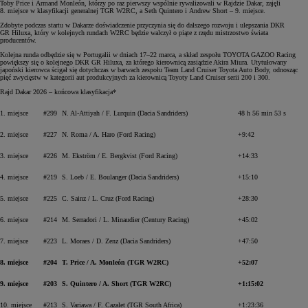
Toby Price i Armand Monleón, którzy po raz pierwszy wspólnie rywalizowali w Rajdzie Dakar, zajęli
8. miejsce w klasyfikacji generalnej TGR W2RC, a Seth Quintero i Andrew Short – 9. miejsce.
Zdobyte podczas startu w Dakarze doświadczenie przyczynia się do dalszego rozwoju i ulepszania DKR
GR Hiluxa, który w kolejnych rundach W2RC będzie walczył o piąte z rzędu mistrzostwo świata
producentów.
Kolejna runda odbędzie się w Portugalii w dniach 17–22 marca, a skład zespołu TOYOTA GAZOO Racing
powiększy się o kolejnego DKR GR Hiluxa, za którego kierownicą zasiądzie Akira Miura. Utytułowany
japoński kierowca ścigał się dotychczas w barwach zespołu Team Land Cruiser Toyota Auto Body, odnosząc
pięć zwycięstw w kategorii aut produkcyjnych za kierownicą Toyoty Land Cruiser serii 200 i 300.
Rajd Dakar 2026 – końcowa klasyfikacja*
1. miejsce
#299
N. Al-Attiyah / F. Lurquin (Dacia Sandriders)
48 h 56 min 53 s
2. miejsce
#227
N. Roma / A. Haro (Ford Racing)
+9:42
3. miejsce
#226
M. Ekström / E. Bergkvist (Ford Racing)
+14:33
4. miejsce
#219
S. Loeb / E. Boulanger (Dacia Sandriders)
+15:10
5. miejsce
#225
C. Sainz / L. Cruz (Ford Racing)
+28:30
6. miejsce
#214
M. Serradori / L. Minaudier (Century Racing)
+45:02
7. miejsce
#223
L. Moraes / D. Zenz (Dacia Sandriders)
+47:50
8. miejsce
#204
T. Price / A. Monleón (TGR W2RC)
+52:07
9. miejsce
#203
S. Quintero / A. Short (TGR W2RC)
+1:15:02
10. miejsce
#213
S. Variawa / F. Cazalet (TGR South Africa)
+1:23:36